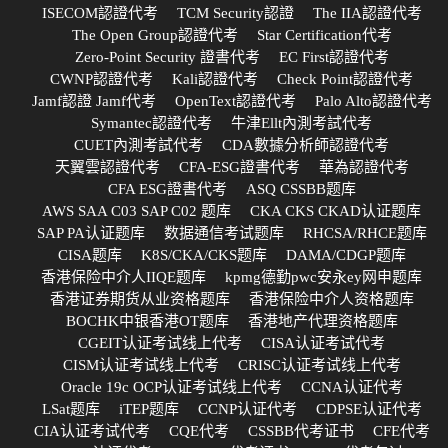
ISECOM認證代考
TCM Security認證
The IIA認證代考
The Open Group認證代考
Star Certification代考
Zero-Point Security 證書代考
EC First認證代考
CWNP認證代考
Kali認證代考
Check Point認證代考
Jamf認證 Jamf代考
OpenText認證代考
Palo Alto認證代考
Symantec認證代考
牛津Ellt內測考試代考
CUET內測考試代考
CDA數據分析師認證代考
天翼雲認證代考
CFA-ESG證書代考
華為認證代考
CFA ESG證書代考
ASQ CSSBB题库
AWS SAA C03 SAP C02 题库
CKA CKS CKAD认证题库
SAP PA认证题库
数据通信考试题库
RHCSA/RHCE题库
CISA题库
K8S/CKA/CKS题库
DAMA/CDGP题库
香港保险中介人IIQE题库
kpmg德勤pwc安永ey网申题库
香港证券期货从业资格题库
香港保险中介人资格题库
BOCHK中银香港OT题库
香港地产代理资格题库
CGEIT认证考试线上代考
CISA认证考试代考
CISM认证考试线上代考
CRISC认证考试线上代考
Oracle 19c OCP认证考试线上代考
CCNA认证代考
LSat题库
iTEP题库
CCNP认证代考
CDPSE认证代考
CIA认证考试代考
CQE代考
CSSBB代考证书
CFE代考