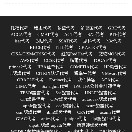
托福代考
雅思代考
多益代考
多邻国代考
GRE代考
ACCA代考
GMAT代考
ACT代考
SAT代考
PTE代考
lsat代考
朗思代考
SSAT代考
思科代考
h3c代考
RHCE代考
ITIL代考
CKA/CKS代考
CISA/CISM/CRISC代考
红帽RedHat代考
微软MOS代考
AWS代考
CCSK代考
楷爾代考
TOGAF代考
prince2代考
IIBA证书代考
COMPTIA代考
HP惠普代考
it認證代考
CITRIX认证代考
留學生代考
VMware代考
ORACLE代考
Fortinet代考
我们博客
ACA代考
CIMA代考
Six sigma代考
IPA+IFA公共會計師代考
TESOl證書代考
Sas證書代考
UNLPP證書代考
CFI證書代考
CIW認證代考
autodesk認證代考
apple認證代考
cca認證代考
azure認證代考
csm認證代考
ibm認證代考
CPA代考
acams代考
GIAC代考
apics代考
juniper代考
lpi認證 lpi代考
uipath認證 uipath代考
精算師認證代考
MCDBA數據庫管理師代考
ged證書 代考
DB2認證代考