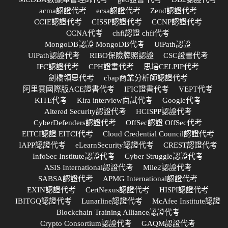
acma認證代考
ecsa認證代考
Zend認證代考
CCIE認證代考
CISSP認證代考
CCNP認證代考
CCNA代考
chfi認證 chfi代考
MongoDB認證 MongoDB代考
UiPath認證
UiPath認證代考
RIBO保險牌照認證
CSC證書代考
IFC認證代考
CPH證書代考
思培CELPIP代考
劍橋領思代考
cbap商業分析師認證代考
阿里雲國際版ACE證書代考
IFIC證書代考
VEPT代考
KITE代考
Kira interview面試代考
Google代考
Altered Security認證代考
HCISPP認證代考
CyberDefenders認證代考
OffSec認證 OffSec代考
EITCI認證 EITCI代考
Cloud Credential Council認證代考
IAPP認證代考
eLearnSecurity認證代考
CREST認證代考
InfoSec Institute認證代考
Cyber Struggle認證代考
ASIS International認證代考
Mile2認證代考
SABSA認證代考
APMG International認證代考
EXIN認證代考
CertNexus認證代考
HISPI認證代考
IBITGQ認證代考
Lunarline認證代考
McAfee Institute認證
Blockchain Training Alliance認證代考
Crypto Consortium認證代考
GAQM認證代考