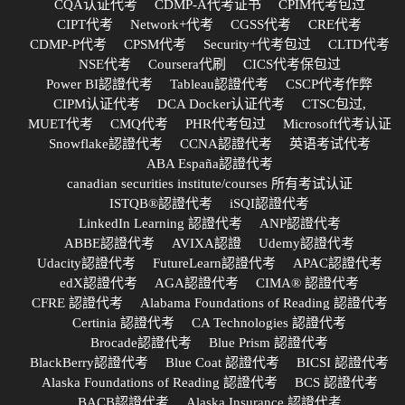
CQA认证代考
CDMP-A代考证书
CPIM代考包过
CIPT代考
Network+代考
CGSS代考
CRE代考
CDMP-P代考
CPSM代考
Security+代考包过
CLTD代考
NSE代考
Coursera代刷
CICS代考保包过
Power BI認證代考
Tableau認證代考
CSCP代考作弊
CIPM认证代考
DCA Docker认证代考
CTSC包过,
MUET代考
CMQ代考
PHR代考包过
Microsoft代考认证
Snowflake認證代考
CCNA認證代考
英语考试代考
ABA España認證代考
canadian securities institute/courses 所有考试认证
ISTQB®認證代考
iSQI認證代考
LinkedIn Learning 認證代考
ANP認證代考
ABBE認證代考
AVIXA認證
Udemy認證代考
Udacity認證代考
FutureLearn認證代考
APAC認證代考
edX認證代考
AGA認證代考
CIMA® 認證代考
CFRE 認證代考
Alabama Foundations of Reading 認證代考
Certinia 認證代考
CA Technologies 認證代考
Brocade認證代考
Blue Prism 認證代考
BlackBerry認證代考
Blue Coat 認證代考
BICSI 認證代考
Alaska Foundations of Reading 認證代考
BCS 認證代考
BACB認證代考
Alaska Insurance 認證代考