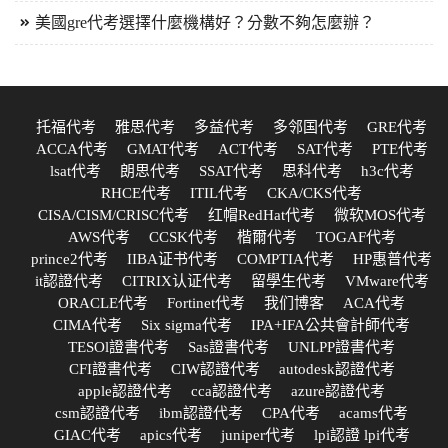
美國gre代考選擇什麼機構好？分數不夠怎麼辦？
托福代考
雅思代考
多益代考
多邻国代考
GRE代考
ACCA代考
GMAT代考
ACT代考
SAT代考
PTE代考
lsat代考
朗思代考
SSAT代考
思科代考
h3c代考
RHCE代考
ITIL代考
CKA/CKS代考
CISA/CISM/CRISC代考
红帽RedHat代考
微软MOS代考
AWS代考
CCSK代考
楷爾代考
TOGAF代考
prince2代考
IIBA证书代考
COMPTIA代考
HP惠普代考
it認證代考
CITRIX认证代考
留學生代考
VMware代考
ORACLE代考
Fortinet代考
我们博客
ACA代考
CIMA代考
Six sigma代考
IPA+IFA公共會計師代考
TESOl證書代考
Sas證書代考
UNLPP證書代考
CFI證書代考
CIW認證代考
autodesk認證代考
apple認證代考
cca認證代考
azure認證代考
csm認證代考
ibm認證代考
CPA代考
acams代考
GIAC代考
apics代考
juniper代考
lpi認證 lpi代考