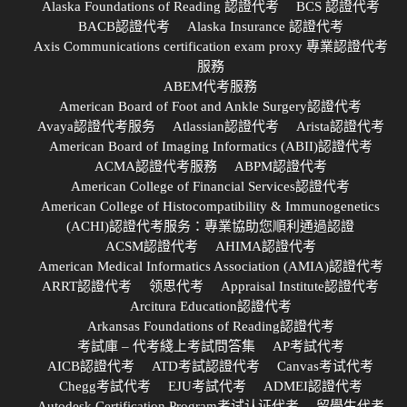
Alaska Foundations of Reading 認證代考
BCS 認證代考
BACB認證代考
Alaska Insurance 認證代考
Axis Communications certification exam proxy 專業認證代考
服務
ABEM代考服務
American Board of Foot and Ankle Surgery認證代考
Avaya認證代考服务
Atlassian認證代考
Arista認證代考
American Board of Imaging Informatics (ABII)認證代考
ACMA認證代考服務
ABPM認證代考
American College of Financial Services認證代考
American College of Histocompatibility & Immunogenetics
(ACHI)認證代考服务：專業協助您順利通過認證
ACSM認證代考
AHIMA認證代考
American Medical Informatics Association (AMIA)認證代考
ARRT認證代考
领思代考
Appraisal Institute認證代考
Arcitura Education認證代考
Arkansas Foundations of Reading認證代考
考試庫 – 代考綫上考試問答集
AP考試代考
AICB認證代考
ATD考試認證代考
Canvas考试代考
Chegg考試代考
EJU考試代考
ADMEI認證代考
Autodesk Certification Program考试认证代考
留學生代考