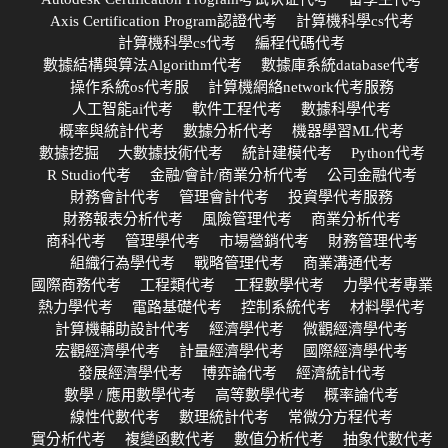
Axis Certification Program認證代考
計算機科學cs代考
計算機科學cs代考
編程代碼代考
數據結構與算法Algorithm代考
數據庫系統database代考
操作系統os代考服
計算機網絡network代考服務
人工智能ai代考
軟件工程代考
數據科學代考
概率與統計代考
數據分析代考
機器學習ML代考
數據挖掘
大數據技術代考
統計建模代考
Python代考
R Studio代考
金融/會計/商業分析代考
公司金融代考
財務會計代考
管理會計代考
投資學代考服務
財務報表分析代考
風險管理代考
商業分析代考
商科代考
管理學代考
市場營銷代考
財務管理代考
組織行為學代考
戰略管理代考
商業溝通代考
國際商務代考
工程類代考
工程數學代考
力學代考專業
熱力學代考
電路基礎代考
控制系統代考
材料學代考
計算機輔助設計代考
經濟學代考
微觀經濟學代考
宏觀經濟學代考
計量經濟學代考
國際經濟學代考
發展經濟學代考
博弈論代考
經濟統計代考
數學 / 應用數學代考
高等數學代考
概率論代考
線性代數代考
數理統計代考
常微分方程代考
實分析代考
複變函數代考
數值分析代考
抽象代數代考