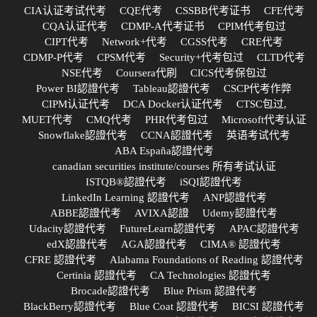
CIA认证考试代考
CQE代考
CSSBB代考证书
CFE代考
CQA认证代考
CDMP-A代考证书
CPIM代考包过
CIPT代考
Network+代考
CGSS代考
CRE代考
CDMP-P代考
CPSM代考
Security+代考包过
CLTD代考
NSE代考
Coursera代刷
CICS代考保包过
Power BI認證代考
Tableau認證代考
CSCP代考作弊
CIPM认证代考
DCA Docker认证代考
CTSC包过,
MUET代考
CMQ代考
PHR代考包过
Microsoft代考认证
Snowflake認證代考
CCNA認證代考
英语考试代考
ABA España認證代考
canadian securities institute/courses 所有考试认证
ISTQB®認證代考
iSQI認證代考
LinkedIn Learning 認證代考
ANP認證代考
ABBE認證代考
AVIXA認證
Udemy認證代考
Udacity認證代考
FutureLearn認證代考
APAC認證代考
edX認證代考
AGA認證代考
CIMA® 認證代考
CFRE 認證代考
Alabama Foundations of Reading 認證代考
Certinia 認證代考
CA Technologies 認證代考
Brocade認證代考
Blue Prism 認證代考
BlackBerry認證代考
Blue Coat 認證代考
BICSI 認證代考