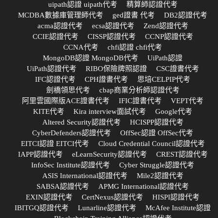
uipath認證 uipath代考
精算師認證代考
MCDBA數據庫管理師代考
ged證書 代考
DB2認證代考
acma認證代考
ecsa認證代考
Zend認證代考
CCIE認證代考
CISSP認證代考
CCNP認證代考
CCNA代考
chfi認證 chfi代考
MongoDB認證 MongoDB代考
UiPath認證
UiPath認證代考
RIBO保險牌照認證
CSC證書代考
IFC認證代考
CPH證書代考
思培CELPIP代考
劍橋領思代考
cbap商業分析師認證代考
阿里雲國際版ACE證書代考
IFIC證書代考
VEPT代考
KITE代考
Kira interview面試代考
Google代考
Altered Security認證代考
HCISPP認證代考
CyberDefenders認證代考
OffSec認證 OffSec代考
EITCI認證 EITCI代考
Cloud Credential Council認證代考
IAPP認證代考
eLearnSecurity認證代考
CREST認證代考
InfoSec Institute認證代考
Cyber Struggle認證代考
ASIS International認證代考
Mile2認證代考
SABSA認證代考
APMG International認證代考
EXIN認證代考
CertNexus認證代考
HISPI認證代考
IBITGQ認證代考
Lunarline認證代考
McAfee Institute認證