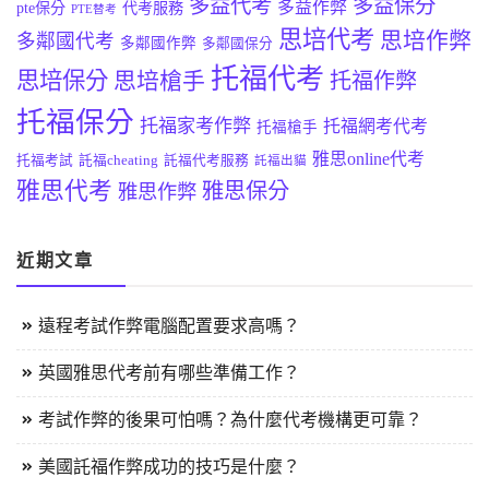
多益代考
多益保分
多益作弊
pte保分
代考服務
PTE替考
思培代考
思培作弊
多鄰國代考
多鄰國作弊
多鄰國保分
托福代考
思培保分
思培槍手
托福作弊
托福保分
托福家考作弊
托福網考代考
托福槍手
雅思online代考
托福考試
託福cheating
託福代考服務
託福出貓
雅思代考
雅思保分
雅思作弊
近期文章
遠程考試作弊電腦配置要求高嗎？
英國雅思代考前有哪些準備工作？
考試作弊的後果可怕嗎？為什麼代考機構更可靠？
美國託福作弊成功的技巧是什麼？