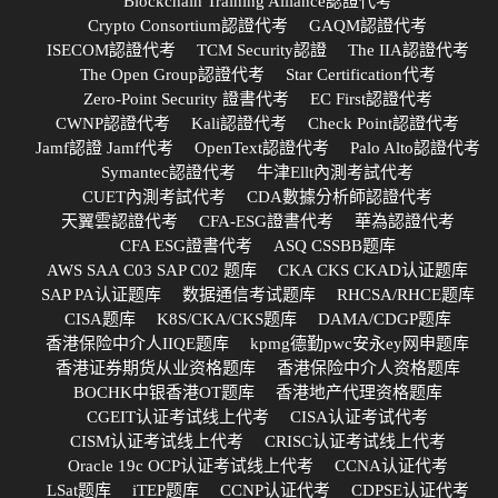
Blockchain Training Alliance認證代考
Crypto Consortium認證代考
GAQM認證代考
ISECOM認證代考
TCM Security認證
The IIA認證代考
The Open Group認證代考
Star Certification代考
Zero-Point Security 證書代考
EC First認證代考
CWNP認證代考
Kali認證代考
Check Point認證代考
Jamf認證 Jamf代考
OpenText認證代考
Palo Alto認證代考
Symantec認證代考
牛津Ellt內測考試代考
CUET內測考試代考
CDA數據分析師認證代考
天翼雲認證代考
CFA-ESG證書代考
華為認證代考
CFA ESG證書代考
ASQ CSSBB题库
AWS SAA C03 SAP C02 题库
CKA CKS CKAD认证题库
SAP PA认证题库
数据通信考试题库
RHCSA/RHCE题库
CISA题库
K8S/CKA/CKS题库
DAMA/CDGP题库
香港保险中介人IIQE题库
kpmg德勤pwc安永ey网申题库
香港证券期货从业资格题库
香港保险中介人资格题库
BOCHK中银香港OT题库
香港地产代理资格题库
CGEIT认证考试线上代考
CISA认证考试代考
CISM认证考试线上代考
CRISC认证考试线上代考
Oracle 19c OCP认证考试线上代考
CCNA认证代考
LSat题库
iTEP题库
CCNP认证代考
CDPSE认证代考