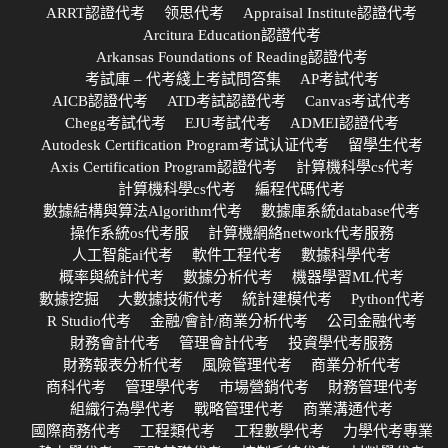
ARRT認證代考
领思代考
Appraisal Institute認證代考
Arcitura Education認證代考
Arkansas Foundations of Reading認證代考
考試庫 – 代考綫上考試問答集
AP考試代考
AICB認證代考
ATD考試認證代考
Canvas考试代考
Chegg考試代考
EJU考試代考
ADMEI認證代考
Autodesk Certification Program考试认证代考
留學生代考
Axis Certification Program認證代考
計算機科學cs代考
計算機科學cs代考
編程代碼代考
數據結構與算法Algorithm代考
數據庫系統database代考
操作系統os代考服
計算機網絡network代考服務
人工智能ai代考
軟件工程代考
數據科學代考
概率與統計代考
數據分析代考
機器學習ML代考
數據挖掘
大數據技術代考
統計建模代考
Python代考
R Studio代考
金融/會計/商業分析代考
公司金融代考
財務會計代考
管理會計代考
投資學代考服務
財務報表分析代考
風險管理代考
商業分析代考
商科代考
管理學代考
市場營銷代考
財務管理代考
組織行為學代考
戰略管理代考
商業溝通代考
國際商務代考
工程類代考
工程數學代考
力學代考專業