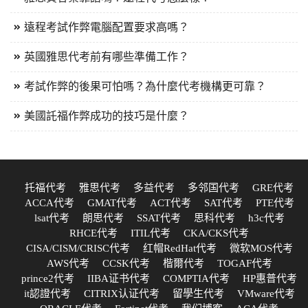
遠程考試作弊電腦配置要求高嗎？
英國雅思代考前有哪些準備工作？
考試作弊的後果可怕嗎？為什麼代考機構更可靠？
美國託福作弊成功的技巧是什麼？
托福代考
雅思代考
多益代考
多邻国代考
GRE代考
ACCA代考
GMAT代考
ACT代考
SAT代考
PTE代考
lsat代考
朗思代考
SSAT代考
思科代考
h3c代考
RHCE代考
ITIL代考
CKA/CKS代考
CISA/CISM/CRISC代考
红帽RedHat代考
微软MOS代考
AWS代考
CCSK代考
楷爾代考
TOGAF代考
prince2代考
IIBA证书代考
COMPTIA代考
HP惠普代考
it認證代考
CITRIX认证代考
留學生代考
VMware代考