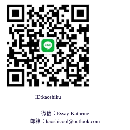
ID:kaoshiku
微信：Essay-Kathrine
邮箱：
kaoshicool@outlook.com