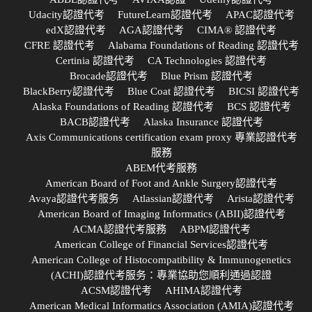
Udacity認證代考
FutureLearn認證代考
APAC認證代考
edX認證代考
AGA認證代考
CIMA® 認證代考
CFRE 認證代考
Alabama Foundations of Reading 認證代考
Certinia 認證代考
CA Technologies 認證代考
Brocade認證代考
Blue Prism 認證代考
BlackBerry認證代考
Blue Coat 認證代考
BICSI 認證代考
Alaska Foundations of Reading 認證代考
BCS 認證代考
BACB認證代考
Alaska Insurance 認證代考
Axis Communications certification exam proxy 專業認證代考
服務
ABEM代考服務
American Board of Foot and Ankle Surgery認證代考
Avaya認證代考服务
Atlassian認證代考
Arista認證代考
American Board of Imaging Informatics (ABII)認證代考
ACMA認證代考服務
ABPM認證代考
American College of Financial Services認證代考
American College of Histocompatibility & Immunogenetics
(ACHI)認證代考服务：專業協助您順利通過認證
ACSM認證代考
AHIMA認證代考
American Medical Informatics Association (AMIA)認證代考