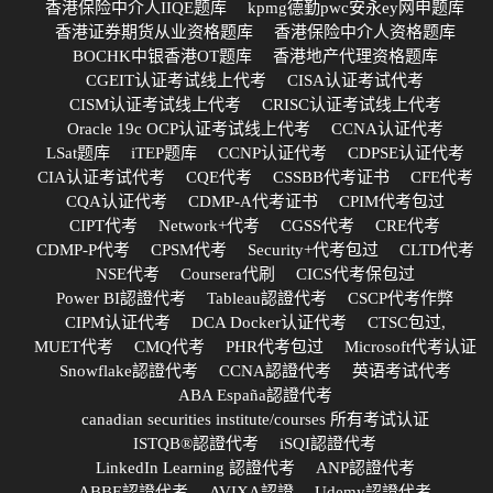
香港保险中介人IIQE题库
kpmg德勤pwc安永ey网申题库
香港证券期货从业资格题库
香港保险中介人资格题库
BOCHK中银香港OT题库
香港地产代理资格题库
CGEIT认证考试线上代考
CISA认证考试代考
CISM认证考试线上代考
CRISC认证考试线上代考
Oracle 19c OCP认证考试线上代考
CCNA认证代考
LSat题库
iTEP题库
CCNP认证代考
CDPSE认证代考
CIA认证考试代考
CQE代考
CSSBB代考证书
CFE代考
CQA认证代考
CDMP-A代考证书
CPIM代考包过
CIPT代考
Network+代考
CGSS代考
CRE代考
CDMP-P代考
CPSM代考
Security+代考包过
CLTD代考
NSE代考
Coursera代刷
CICS代考保包过
Power BI認證代考
Tableau認證代考
CSCP代考作弊
CIPM认证代考
DCA Docker认证代考
CTSC包过,
MUET代考
CMQ代考
PHR代考包过
Microsoft代考认证
Snowflake認證代考
CCNA認證代考
英语考试代考
ABA España認證代考
canadian securities institute/courses 所有考试认证
ISTQB®認證代考
iSQI認證代考
LinkedIn Learning 認證代考
ANP認證代考
ABBE認證代考
AVIXA認證
Udemy認證代考