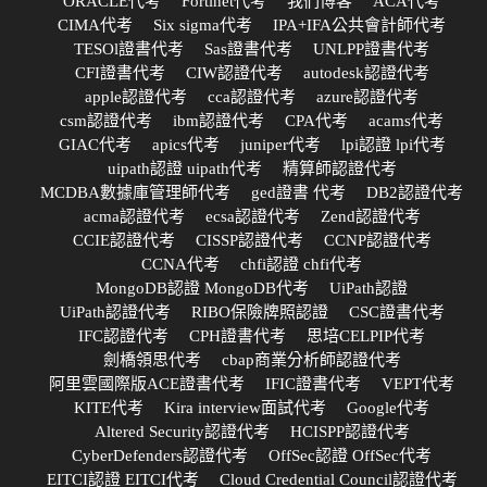
ORACLE代考
Fortinet代考
我们博客
ACA代考
CIMA代考
Six sigma代考
IPA+IFA公共會計師代考
TESOl證書代考
Sas證書代考
UNLPP證書代考
CFI證書代考
CIW認證代考
autodesk認證代考
apple認證代考
cca認證代考
azure認證代考
csm認證代考
ibm認證代考
CPA代考
acams代考
GIAC代考
apics代考
juniper代考
lpi認證 lpi代考
uipath認證 uipath代考
精算師認證代考
MCDBA數據庫管理師代考
ged證書 代考
DB2認證代考
acma認證代考
ecsa認證代考
Zend認證代考
CCIE認證代考
CISSP認證代考
CCNP認證代考
CCNA代考
chfi認證 chfi代考
MongoDB認證 MongoDB代考
UiPath認證
UiPath認證代考
RIBO保險牌照認證
CSC證書代考
IFC認證代考
CPH證書代考
思培CELPIP代考
劍橋領思代考
cbap商業分析師認證代考
阿里雲國際版ACE證書代考
IFIC證書代考
VEPT代考
KITE代考
Kira interview面試代考
Google代考
Altered Security認證代考
HCISPP認證代考
CyberDefenders認證代考
OffSec認證 OffSec代考
EITCI認證 EITCI代考
Cloud Credential Council認證代考