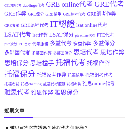
GRE代考
GRE online代考
duolingo代考
CELPIP代考
GRE作弊
GRE網考作弊
GRE保分
GRE槍手
GRE網考代考
IT認證
lsat online代考
GRE遠程代考
GRE考試
LSAT代考
LSAT保分
lsat作弊
PTE代考
pte online代考
多益代考
多益保分
多益作弊
pte保分
代考服務
PTE替考
思培代考
思培作弊
多鄰國代考
多鄰國作弊
多鄰國保分
托福代考
思培保分
思培槍手
托福作弊
托福保分
托福家考作弊
托福網考代考
托福槍手
雅思online代考
托福考試
託福cheating
託福代考服務
託福出貓
雅思代考
雅思保分
雅思作弊
近期文章
雅思買答案靠譜嗎？遠程代考怎麼樣？