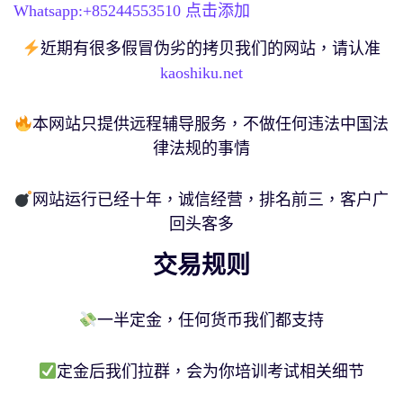
Whatsapp:+
85244553510
点击添加
近期有很多假冒伪劣的拷贝我们的网站，请认准
kaoshiku.net
本网站只提供远程辅导服务，不做任何违法中国法
律法规的事情
网站运行已经十年，诚信经营，排名前三，客户广
回头客多
交易规则
一半定金，任何货币我们都支持
定金后我们拉群，会为你培训考试相关细节