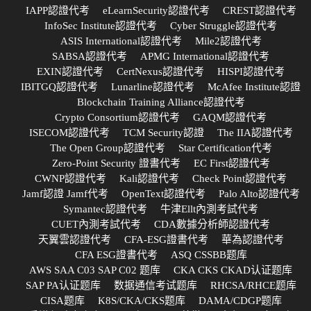
IAPP認證代考
eLearnSecurity認證代考
CREST認證代考
InfoSec Institute認證代考
Cyber Struggle認證代考
ASIS International認證代考
Mile2認證代考
SABSA認證代考
APMG International認證代考
EXIN認證代考
CertNexus認證代考
HISPI認證代考
IBITGQ認證代考
Lunarline認證代考
McAfee Institute認證
Blockchain Training Alliance認證代考
Crypto Consortium認證代考
GAQM認證代考
ISECOM認證代考
TCM Security認證
The IIA認證代考
The Open Group認證代考
Star Certification代考
Zero-Point Security 證書代考
EC First認證代考
CWNP認證代考
Kali認證代考
Check Point認證代考
Jamf認證 Jamf代考
OpenText認證代考
Palo Alto認證代考
Symantec認證代考
牛津Ellt內測考試代考
CUET內測考試代考
CDA數據分析師認證代考
天翼雲認證代考
CFA-ESG證書代考
華為認證代考
CFA ESG證書代考
ASQ CSSBB题库
AWS SAA C03 SAP C02 题库
CKA CKS CKAD认证题库
SAP PA认证题库
数据通信考试题库
RHCSA/RHCE题库
CISA题库
K8S/CKA/CKS题库
DAMA/CDGP题库