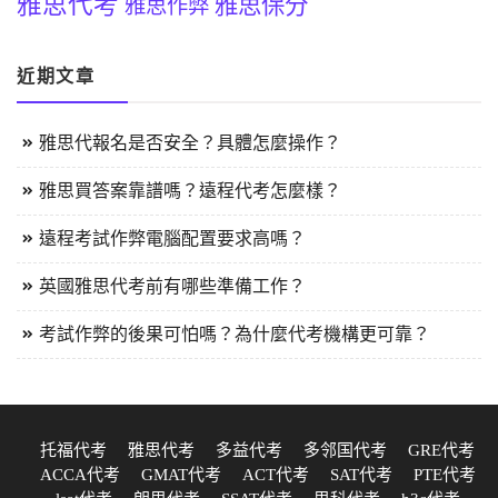
雅思代考
雅思保分
雅思作弊
近期文章
雅思代報名是否安全？具體怎麼操作？
雅思買答案靠譜嗎？遠程代考怎麼樣？
遠程考試作弊電腦配置要求高嗎？
英國雅思代考前有哪些準備工作？
考試作弊的後果可怕嗎？為什麼代考機構更可靠？
托福代考
雅思代考
多益代考
多邻国代考
GRE代考
ACCA代考
GMAT代考
ACT代考
SAT代考
PTE代考