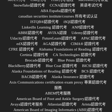
Snowflake認證代考
CCNA認證代考
英语考试代考
ABA España認證代考
canadian securities institute/courses 所有考试认证
ISTQB®認證代考
iSQI認證代考
LinkedIn Learning 認證代考
ANP認證代考
ABBE認證代考
AVIXA認證
Udemy認證代考
Udacity認證代考
FutureLearn認證代考
APAC認證代考
edX認證代考
AGA認證代考
CIMA® 認證代考
CFRE 認證代考
Alabama Foundations of Reading 認證代考
Certinia 認證代考
CA Technologies 認證代考
Brocade認證代考
Blue Prism 認證代考
BlackBerry認證代考
Blue Coat 認證代考
BICSI 認證代考
Alaska Foundations of Reading 認證代考
BCS 認證代考
BACB認證代考
Alaska Insurance 認證代考
Axis Communications certification exam proxy 專業認證代考
服務
ABEM代考服務
American Board of Foot and Ankle Surgery認證代考
Avaya認證代考服务
Atlassian認證代考
Arista認證代考
American Board of Imaging Informatics (ABII)認證代考