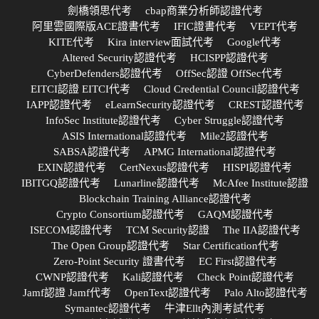
劍橋領思代考
cbap商業分析師認證代考
阿里雲國際版ACE證書代考
IFIC證書代考
VEPT代考
KITE代考
Kira interview面試代考
Google代考
Altered Security認證代考
HCISPP認證代考
CyberDefenders認證代考
OffSec認證 OffSec代考
EITCI認證 EITCI代考
Cloud Credential Council認證代考
IAPP認證代考
eLearnSecurity認證代考
CREST認證代考
InfoSec Institute認證代考
Cyber Struggle認證代考
ASIS International認證代考
Mile2認證代考
SABSA認證代考
APMG International認證代考
EXIN認證代考
CertNexus認證代考
HISPI認證代考
IBITGQ認證代考
Lunarline認證代考
McAfee Institute認證
Blockchain Training Alliance認證代考
Crypto Consortium認證代考
GAQM認證代考
ISECOM認證代考
TCM Security認證
The IIA認證代考
The Open Group認證代考
Star Certification代考
Zero-Point Security 證書代考
EC First認證代考
CWNP認證代考
Kali認證代考
Check Point認證代考
Jamf認證 Jamf代考
OpenText認證代考
Palo Alto認證代考
Symantec認證代考
牛津Ellt內測考試代考