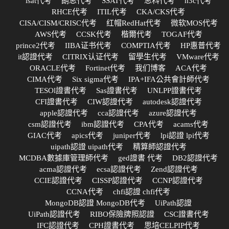
lsat代考
朗思代考
SSAT代考
思科代考
h3c代考
RHCE代考
ITIL代考
CKA/CKS代考
CISA/CISM/CRISC代考
红帽RedHat代考
微软MOS代考
AWS代考
CCSK代考
楷爾代考
TOGAF代考
prince2代考
IIBA证书代考
COMPTIA代考
HP惠普代考
it認證代考
CITRIX认证代考
留學生代考
VMware代考
ORACLE代考
Fortinet代考
我们博客
ACA代考
CIMA代考
Six sigma代考
IPA+IFA公共會計師代考
TESOl證書代考
Sas證書代考
UNLPP證書代考
CFI證書代考
CIW認證代考
autodesk認證代考
apple認證代考
cca認證代考
azure認證代考
csm認證代考
ibm認證代考
CPA代考
acams代考
GIAC代考
apics代考
juniper代考
lpi認證 lpi代考
uipath認證 uipath代考
精算師認證代考
MCDBA數據庫管理師代考
ged證書 代考
DB2認證代考
acma認證代考
ecsa認證代考
Zend認證代考
CCIE認證代考
CISSP認證代考
CCNP認證代考
CCNA代考
chfi認證 chfi代考
MongoDB認證 MongoDB代考
UiPath認證
UiPath認證代考
RIBO保險牌照認證
CSC證書代考
IFC認證代考
CPH證書代考
思培CELPIP代考