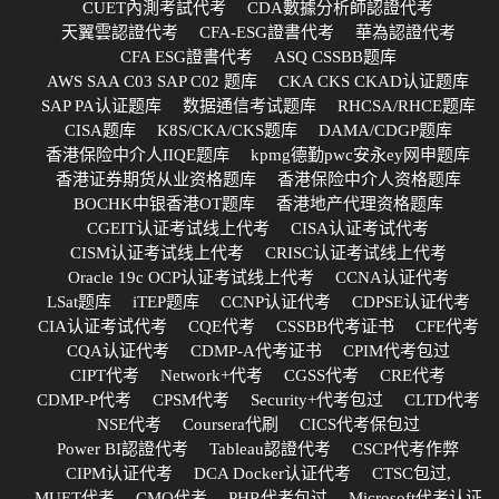
CUET內測考試代考
CDA數據分析師認證代考
天翼雲認證代考
CFA-ESG證書代考
華為認證代考
CFA ESG證書代考
ASQ CSSBB题库
AWS SAA C03 SAP C02 题库
CKA CKS CKAD认证题库
SAP PA认证题库
数据通信考试题库
RHCSA/RHCE题库
CISA题库
K8S/CKA/CKS题库
DAMA/CDGP题库
香港保险中介人IIQE题库
kpmg德勤pwc安永ey网申题库
香港证券期货从业资格题库
香港保险中介人资格题库
BOCHK中银香港OT题库
香港地产代理资格题库
CGEIT认证考试线上代考
CISA认证考试代考
CISM认证考试线上代考
CRISC认证考试线上代考
Oracle 19c OCP认证考试线上代考
CCNA认证代考
LSat题库
iTEP题库
CCNP认证代考
CDPSE认证代考
CIA认证考试代考
CQE代考
CSSBB代考证书
CFE代考
CQA认证代考
CDMP-A代考证书
CPIM代考包过
CIPT代考
Network+代考
CGSS代考
CRE代考
CDMP-P代考
CPSM代考
Security+代考包过
CLTD代考
NSE代考
Coursera代刷
CICS代考保包过
Power BI認證代考
Tableau認證代考
CSCP代考作弊
CIPM认证代考
DCA Docker认证代考
CTSC包过,
MUET代考
CMQ代考
PHR代考包过
Microsoft代考认证