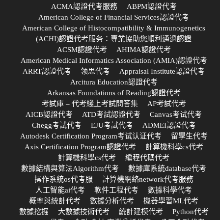
ACMA認證代考服務
ABPM認證代考
American College of Financial Services認證代考
American College of Histocompatibility & Immunogenetics
(ACHI)認證代考服务：專業協助您順利通過認證
ACSM認證代考
AHIMA認證代考
American Medical Informatics Association (AMIA)認證代考
ARRT認證代考
领思代考
Appraisal Institute認證代考
Arcitura Education認證代考
Arkansas Foundations of Reading認證代考
考試庫 – 代考綫上考試問答集
AP考試代考
AICB認證代考
ATD考試認證代考
Canvas考试代考
Chegg考試代考
EJU考試代考
ADMEI認證代考
Autodesk Certification Program考试认证代考
留學生代考
Axis Certification Program認證代考
計算機科學cs代考
計算機科學cs代考
編程代碼代考
數據結構與算法Algorithm代考
數據庫系統database代考
操作系統os代考服
計算機網絡network代考服務
人工智能ai代考
軟件工程代考
數據科學代考
概率與統計代考
數據分析代考
機器學習ML代考
數據挖掘
大數據技術代考
統計建模代考
Python代考