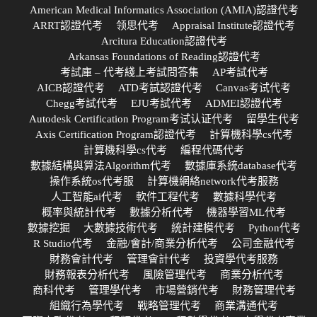
American Medical Informatics Association (AMIA)認證代考
ARRT認證代考
领思代考
Appraisal Institute認證代考
Arcitura Education認證代考
Arkansas Foundations of Reading認證代考
考試庫 – 代考綫上考試問答集
AP考試代考
AICB認證代考
ATD考試認證代考
Canvas考试代考
Chegg考試代考
EJU考試代考
ADMEI認證代考
Autodesk Certification Program考试认证代考
留學生代考
Axis Certification Program認證代考
計算機科學cs代考
計算機科學cs代考
編程代碼代考
數據結構與算法Algorithm代考
數據庫系統database代考
操作系統os代考服
計算機網絡network代考服務
人工智能ai代考
軟件工程代考
數據科學代考
概率與統計代考
數據分析代考
機器學習ML代考
數據挖掘
大數據技術代考
統計建模代考
Python代考
R Studio代考
金融/會計/商業分析代考
公司金融代考
財務會計代考
管理會計代考
投資學代考服務
財務報表分析代考
風險管理代考
商業分析代考
商科代考
管理學代考
市場營銷代考
財務管理代考
組織行為學代考
戰略管理代考
商業溝通代考