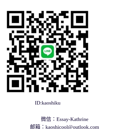
ID:kaoshiku
微信：Essay-Kathrine
邮箱：
kaoshicool@outlook.com