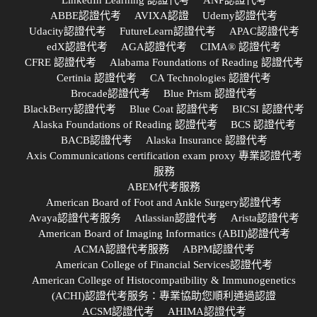
ABBE認證代考
AVIXA認證
Udemy認證代考
Udacity認證代考
FutureLearn認證代考
APAC認證代考
edX認證代考
AGA認證代考
CIMA® 認證代考
CFRE 認證代考
Alabama Foundations of Reading 認證代考
Certinia 認證代考
CA Technologies 認證代考
Brocade認證代考
Blue Prism 認證代考
BlackBerry認證代考
Blue Coat 認證代考
BICSI 認證代考
Alaska Foundations of Reading 認證代考
BCS 認證代考
BACB認證代考
Alaska Insurance 認證代考
Axis Communications certification exam proxy 專業認證代考
服務
ABEM代考服務
American Board of Foot and Ankle Surgery認證代考
Avaya認證代考服务
Atlassian認證代考
Arista認證代考
American Board of Imaging Informatics (ABII)認證代考
ACMA認證代考服務
ABPM認證代考
American College of Financial Services認證代考
American College of Histocompatibility & Immunogenetics
(ACHI)認證代考服务：專業協助您順利通過認證
ACSM認證代考
AHIMA認證代考