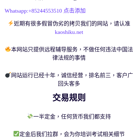
Whatsapp:+
85244553510
点击添加
近期有很多假冒伪劣的拷贝我们的网站，请认准
kaoshiku.net
本网站只提供远程辅导服务，不做任何违法中国法
律法规的事情
网站运行已经十年，诚信经营，排名前三，客户广
回头客多
交易规则
一半定金，任何货币我们都支持
定金后我们拉群，会为你培训考试相关细节