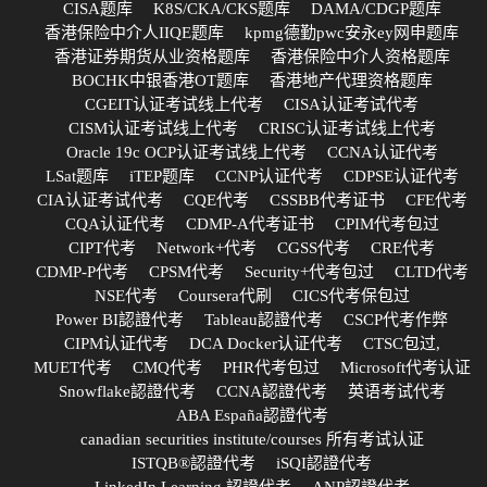
CISA题库
K8S/CKA/CKS题库
DAMA/CDGP题库
香港保险中介人IIQE题库
kpmg德勤pwc安永ey网申题库
香港证券期货从业资格题库
香港保险中介人资格题库
BOCHK中银香港OT题库
香港地产代理资格题库
CGEIT认证考试线上代考
CISA认证考试代考
CISM认证考试线上代考
CRISC认证考试线上代考
Oracle 19c OCP认证考试线上代考
CCNA认证代考
LSat题库
iTEP题库
CCNP认证代考
CDPSE认证代考
CIA认证考试代考
CQE代考
CSSBB代考证书
CFE代考
CQA认证代考
CDMP-A代考证书
CPIM代考包过
CIPT代考
Network+代考
CGSS代考
CRE代考
CDMP-P代考
CPSM代考
Security+代考包过
CLTD代考
NSE代考
Coursera代刷
CICS代考保包过
Power BI認證代考
Tableau認證代考
CSCP代考作弊
CIPM认证代考
DCA Docker认证代考
CTSC包过,
MUET代考
CMQ代考
PHR代考包过
Microsoft代考认证
Snowflake認證代考
CCNA認證代考
英语考试代考
ABA España認證代考
canadian securities institute/courses 所有考试认证
ISTQB®認證代考
iSQI認證代考
LinkedIn Learning 認證代考
ANP認證代考