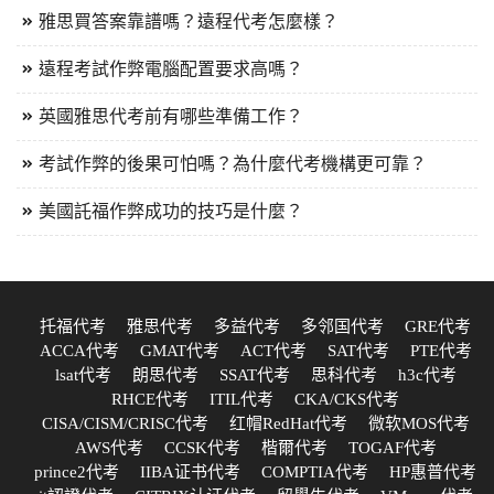
雅思買答案靠譜嗎？遠程代考怎麼樣？
遠程考試作弊電腦配置要求高嗎？
英國雅思代考前有哪些準備工作？
考試作弊的後果可怕嗎？為什麼代考機構更可靠？
美國託福作弊成功的技巧是什麼？
托福代考
雅思代考
多益代考
多邻国代考
GRE代考
ACCA代考
GMAT代考
ACT代考
SAT代考
PTE代考
lsat代考
朗思代考
SSAT代考
思科代考
h3c代考
RHCE代考
ITIL代考
CKA/CKS代考
CISA/CISM/CRISC代考
红帽RedHat代考
微软MOS代考
AWS代考
CCSK代考
楷爾代考
TOGAF代考
prince2代考
IIBA证书代考
COMPTIA代考
HP惠普代考