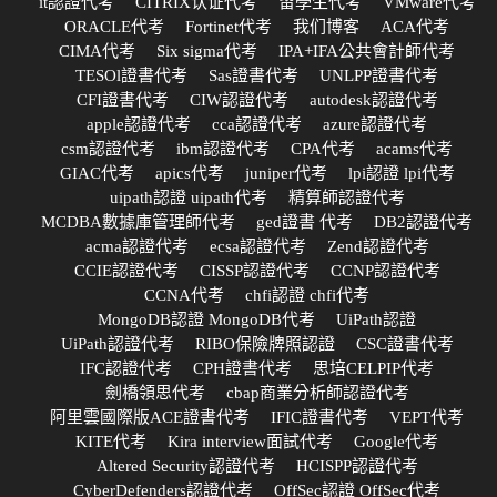
it認證代考
CITRIX认证代考
留學生代考
VMware代考
ORACLE代考
Fortinet代考
我们博客
ACA代考
CIMA代考
Six sigma代考
IPA+IFA公共會計師代考
TESOl證書代考
Sas證書代考
UNLPP證書代考
CFI證書代考
CIW認證代考
autodesk認證代考
apple認證代考
cca認證代考
azure認證代考
csm認證代考
ibm認證代考
CPA代考
acams代考
GIAC代考
apics代考
juniper代考
lpi認證 lpi代考
uipath認證 uipath代考
精算師認證代考
MCDBA數據庫管理師代考
ged證書 代考
DB2認證代考
acma認證代考
ecsa認證代考
Zend認證代考
CCIE認證代考
CISSP認證代考
CCNP認證代考
CCNA代考
chfi認證 chfi代考
MongoDB認證 MongoDB代考
UiPath認證
UiPath認證代考
RIBO保險牌照認證
CSC證書代考
IFC認證代考
CPH證書代考
思培CELPIP代考
劍橋領思代考
cbap商業分析師認證代考
阿里雲國際版ACE證書代考
IFIC證書代考
VEPT代考
KITE代考
Kira interview面試代考
Google代考
Altered Security認證代考
HCISPP認證代考
CyberDefenders認證代考
OffSec認證 OffSec代考