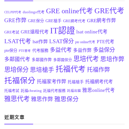
GRE代考
GRE online代考
duolingo代考
CELPIP代考
GRE作弊
GRE網考作弊
GRE保分
GRE槍手
GRE網考代考
IT認證
lsat online代考
GRE遠程代考
GRE考試
LSAT代考
LSAT保分
lsat作弊
PTE代考
pte online代考
多益代考
多益保分
多益作弊
pte保分
代考服務
PTE替考
思培代考
思培作弊
多鄰國代考
多鄰國作弊
多鄰國保分
托福代考
思培保分
思培槍手
托福作弊
托福保分
托福家考作弊
托福網考代考
托福槍手
雅思online代考
托福考試
託福cheating
託福代考服務
託福出貓
雅思代考
雅思保分
雅思作弊
近期文章