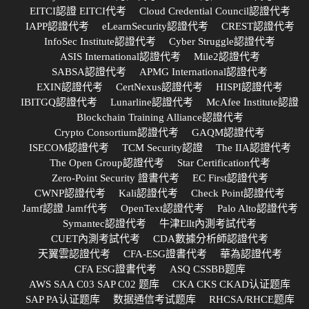
EITCI認證 EITCI代考
Cloud Credential Council認證代考
IAPP認證代考
eLearnSecurity認證代考
CREST認證代考
InfoSec Institute認證代考
Cyber Struggle認證代考
ASIS International認證代考
Mile2認證代考
SABSA認證代考
APMG International認證代考
EXIN認證代考
CertNexus認證代考
HISPI認證代考
IBITGQ認證代考
Lunarline認證代考
McAfee Institute認證
Blockchain Training Alliance認證代考
Crypto Consortium認證代考
GAQM認證代考
ISECOM認證代考
TCM Security認證
The IIA認證代考
The Open Group認證代考
Star Certification代考
Zero-Point Security 證書代考
EC First認證代考
CWNP認證代考
Kali認證代考
Check Point認證代考
Jamf認證 Jamf代考
OpenText認證代考
Palo Alto認證代考
Symantec認證代考
牛津Ellt內測考試代考
CUET內測考試代考
CDA數據分析師認證代考
天翼雲認證代考
CFA-ESG證書代考
華為認證代考
CFA ESG證書代考
ASQ CSSBB题库
AWS SAA C03 SAP C02 题库
CKA CKS CKAD认证题库
SAP PA认证题库
数据通信考试题库
RHCSA/RHCE题库