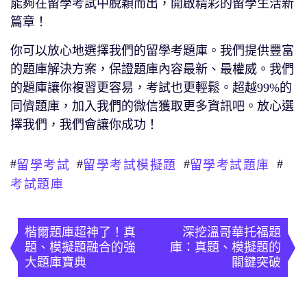
能夠在留學考試中脫穎而出，開啟精彩的留學生活新
篇章！
你可以放心地選擇我們的留學考題庫。我們提供豐富
的題庫解決方案，保證題庫內容最新、最權威。我們
的題庫讓你複習更容易，考試也更輕鬆。超越99%的
同儕題庫，加入我們的微信獲取更多資訊吧。放心選
擇我們，我們會讓你成功！
#
#
#
#
留學考試
留學考試模擬題
留學考試題庫
考試題庫
文
章
楷爾題庫超神了！真
深挖溫哥華托福題
題、模擬題融合的強
庫：真題、模擬題的
導
大題庫寶典
關鍵突破
覽