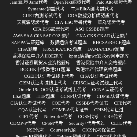
Jamf認證 Jamf代考
OpenText認證代考
Palo Alto認證代考
Symantec認證代考
牛津Ellt內測考試代考
CUET內測考試代考
CDA數據分析師認證代考
天翼雲認證代考
CFA-ESG證書代考
華為認證代考
CFA ESG證書代考
ASQ CSSBB题库
AWS SAA C03 SAP C02 题库
CKA CKS CKAD认证题库
SAP PA认证题库
数据通信考试题库
RHCSA/RHCE题库
CISA题库
K8S/CKA/CKS题库
DAMA/CDGP题库
香港保险中介人IIQE题库
kpmg德勤pwc安永ey网申题库
香港证券期货从业资格题库
香港保险中介人资格题库
BOCHK中银香港OT题库
香港地产代理资格题库
CGEIT认证考试线上代考
CISA认证考试代考
CISM认证考试线上代考
CRISC认证考试线上代考
Oracle 19c OCP认证考试线上代考
CCNA认证代考
LSat题库
iTEP题库
CCNP认证代考
CDPSE认证代考
CIA认证考试代考
CQE代考
CSSBB代考证书
CFE代考
CQA认证代考
CDMP-A代考证书
CPIM代考包过
CIPT代考
Network+代考
CGSS代考
CRE代考
CDMP-P代考
CPSM代考
Security+代考包过
CLTD代考
NSE代考
Coursera代刷
CICS代考保包过
Power BI認證代考
Tableau認證代考
CSCP代考作弊