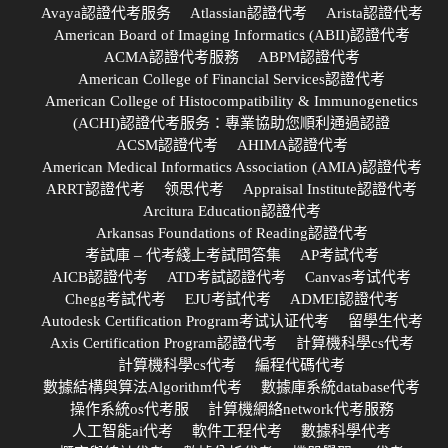
Avaya認證代考服务
Atlassian認證代考
Arista認證代考
American Board of Imaging Informatics (ABII)認證代考
ACMA認證代考服務
ABPM認證代考
American College of Financial Services認證代考
American College of Histocompatibility & Immunogenetics
(ACHI)認證代考服务：專業協助您順利通過認證
ACSM認證代考
AHIMA認證代考
American Medical Informatics Association (AMIA)認證代考
ARRT認證代考
领思代考
Appraisal Institute認證代考
Arcitura Education認證代考
Arkansas Foundations of Reading認證代考
考試庫 – 代考綫上考試問答集
AP考試代考
AICB認證代考
ATD考試認證代考
Canvas考试代考
Chegg考試代考
EJU考試代考
ADMEI認證代考
Autodesk Certification Program考试认证代考
留學生代考
Axis Certification Program認證代考
計算機科學cs代考
計算機科學cs代考
編程代碼代考
數據結構與算法Algorithm代考
數據庫系統database代考
操作系統os代考服
計算機網絡network代考服務
人工智能ai代考
軟件工程代考
數據科學代考