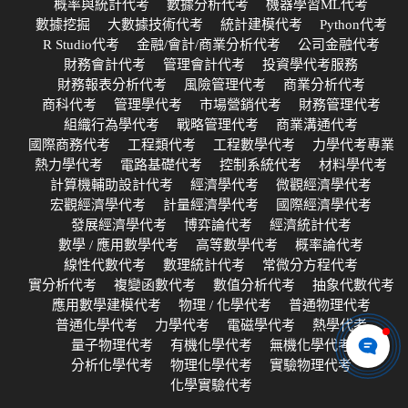
概率與統計代考
數據分析代考
機器學習ML代考
數據挖掘
大數據技術代考
統計建模代考
Python代考
R Studio代考
金融/會計/商業分析代考
公司金融代考
財務會計代考
管理會計代考
投資學代考服務
財務報表分析代考
風險管理代考
商業分析代考
商科代考
管理學代考
市場營銷代考
財務管理代考
組織行為學代考
戰略管理代考
商業溝通代考
國際商務代考
工程類代考
工程數學代考
力學代考專業
熱力學代考
電路基礎代考
控制系統代考
材料學代考
計算機輔助設計代考
經濟學代考
微觀經濟學代考
宏觀經濟學代考
計量經濟學代考
國際經濟學代考
發展經濟學代考
博弈論代考
經濟統計代考
數學 / 應用數學代考
高等數學代考
概率論代考
線性代數代考
數理統計代考
常微分方程代考
實分析代考
複變函數代考
數值分析代考
抽象代數代考
應用數學建模代考
物理 / 化學代考
普通物理代考
普通化學代考
力學代考
電磁學代考
熱學代考
量子物理代考
有機化學代考
無機化學代考
分析化學代考
物理化學代考
實驗物理代考
化學實驗代考