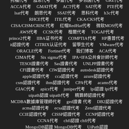
托福代考
雅思代考
多益代考
多邻国代考
GRE代考
ACCA代考
GMAT代考
ACT代考
SAT代考
PTE代考
lsat代考
朗思代考
SSAT代考
思科代考
h3c代考
RHCE代考
ITIL代考
CKA/CKS代考
CISA/CISM/CRISC代考
红帽RedHat代考
微软MOS代考
AWS代考
CCSK代考
楷爾代考
TOGAF代考
prince2代考
IIBA证书代考
COMPTIA代考
HP惠普代考
it認證代考
CITRIX认证代考
留學生代考
VMware代考
ORACLE代考
Fortinet代考
我们博客
ACA代考
CIMA代考
Six sigma代考
IPA+IFA公共會計師代考
TESOl證書代考
Sas證書代考
UNLPP證書代考
CFI證書代考
CIW認證代考
autodesk認證代考
apple認證代考
cca認證代考
azure認證代考
csm認證代考
ibm認證代考
CPA代考
acams代考
GIAC代考
apics代考
juniper代考
lpi認證 lpi代考
uipath認證 uipath代考
精算師認證代考
MCDBA數據庫管理師代考
ged證書 代考
DB2認證代考
acma認證代考
ecsa認證代考
Zend認證代考
CCIE認證代考
CISSP認證代考
CCNP認證代考
CCNA代考
chfi認證 chfi代考
MongoDB認證 MongoDB代考
UiPath認證