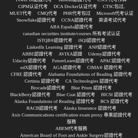
CIPM认证代考
DCA Docker认证代考
CTSC包过,
MUET代考
CMQ代考
PHR代考包过
Microsoft代考认证
Snowflake認證代考
CCNA認證代考
英语考试代考
ABA España認證代考
canadian securities institute/courses 所有考试认证
ISTQB®認證代考
iSQI認證代考
LinkedIn Learning 認證代考
ANP認證代考
ABBE認證代考
AVIXA認證
Udemy認證代考
Udacity認證代考
FutureLearn認證代考
APAC認證代考
edX認證代考
AGA認證代考
CIMA® 認證代考
CFRE 認證代考
Alabama Foundations of Reading 認證代考
Certinia 認證代考
CA Technologies 認證代考
Brocade認證代考
Blue Prism 認證代考
BlackBerry認證代考
Blue Coat 認證代考
BICSI 認證代考
Alaska Foundations of Reading 認證代考
BCS 認證代考
BACB認證代考
Alaska Insurance 認證代考
Axis Communications certification exam proxy 專業認證代考
服務
ABEM代考服務
American Board of Foot and Ankle Surgery認證代考