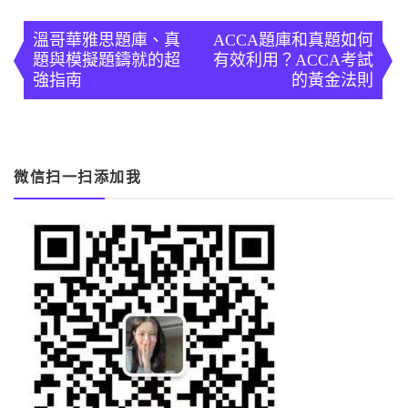
文
章
溫哥華雅思題庫、真
ACCA題庫和真題如何
題與模擬題鑄就的超
有效利用？ACCA考試
導
強指南
的黃金法則
覽
微信扫一扫添加我