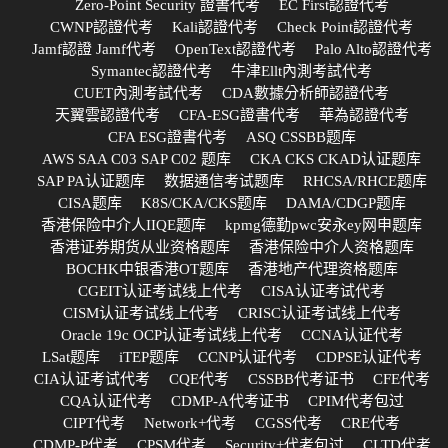
Zero-Point Security 證書代考
EC First認證代考
CWNP認證代考
Kali認證代考
Check Point認證代考
Jamf認證 Jamf代考
OpenText認證代考
Palo Alto認證代考
Symantec認證代考
牛津Ellt內測考試代考
CUET內測考試代考
CDA數據分析師認證代考
天翼雲認證代考
CFA-ESG證書代考
華為認證代考
CFA ESG證書代考
ASQ CSSBB题库
AWS SAA C03 SAP C02 题库
CKA CKS CKAD认证题库
SAP PA认证题库
数据通信考试题库
RHCSA/RHCE题库
CISA题库
K8S/CKA/CKS题库
DAMA/CDGP题库
香港保险中介人IIQE题库
kpmg德勤pwc安永ey网申题库
香港证券期货从业资格题库
香港保险中介人资格题库
BOCHK中银香港OT题库
香港地产代理资格题库
CGEIT认证考试线上代考
CISA认证考试代考
CISM认证考试线上代考
CRISC认证考试线上代考
Oracle 19c OCP认证考试线上代考
CCNA认证代考
LSat题库
iTEP题库
CCNP认证代考
CDPSE认证代考
CIA认证考试代考
CQE代考
CSSBB代考证书
CFE代考
CQA认证代考
CDMP-A代考证书
CPIM代考包过
CIPT代考
Network+代考
CGSS代考
CRE代考
CDMP-P代考
CPSM代考
Security+代考包过
CLTD代考