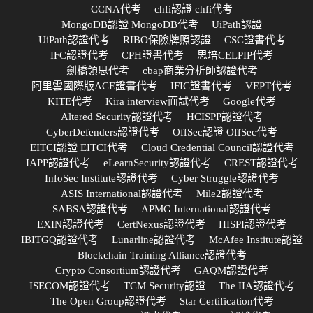
CCNA代考
chfi認證 chfi代考
MongoDB認證 MongoDB代考
UiPath認證
UiPath認證代考
RIBO保險牌照認證
CSC證書代考
IFC認證代考
CPH證書代考
思培CELPIP代考
劍橋領思代考
cbap商業分析師認證代考
阿里雲國際版ACE證書代考
IFIC證書代考
VEPT代考
KITE代考
Kira interview面試代考
Google代考
Altered Security認證代考
HCISPP認證代考
CyberDefenders認證代考
OffSec認證 OffSec代考
EITCI認證 EITCI代考
Cloud Credential Council認證代考
IAPP認證代考
eLearnSecurity認證代考
CREST認證代考
InfoSec Institute認證代考
Cyber Struggle認證代考
ASIS International認證代考
Mile2認證代考
SABSA認證代考
APMG International認證代考
EXIN認證代考
CertNexus認證代考
HISPI認證代考
IBITGQ認證代考
Lunarline認證代考
McAfee Institute認證
Blockchain Training Alliance認證代考
Crypto Consortium認證代考
GAQM認證代考
ISECOM認證代考
TCM Security認證
The IIA認證代考
The Open Group認證代考
Star Certification代考