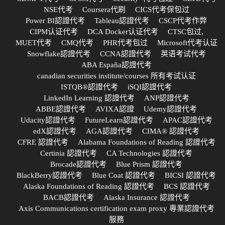
NSE代考
Coursera代刷
CICS代考保包过
Power BI認證代考
Tableau認證代考
CSCP代考作弊
CIPM认证代考
DCA Docker认证代考
CTSC包过,
MUET代考
CMQ代考
PHR代考包过
Microsoft代考认证
Snowflake認證代考
CCNA認證代考
英语考试代考
ABA España認證代考
canadian securities institute/courses 所有考试认证
ISTQB®認證代考
iSQI認證代考
LinkedIn Learning 認證代考
ANP認證代考
ABBE認證代考
AVIXA認證
Udemy認證代考
Udacity認證代考
FutureLearn認證代考
APAC認證代考
edX認證代考
AGA認證代考
CIMA® 認證代考
CFRE 認證代考
Alabama Foundations of Reading 認證代考
Certinia 認證代考
CA Technologies 認證代考
Brocade認證代考
Blue Prism 認證代考
BlackBerry認證代考
Blue Coat 認證代考
BICSI 認證代考
Alaska Foundations of Reading 認證代考
BCS 認證代考
BACB認證代考
Alaska Insurance 認證代考
Axis Communications certification exam proxy 專業認證代考
服務