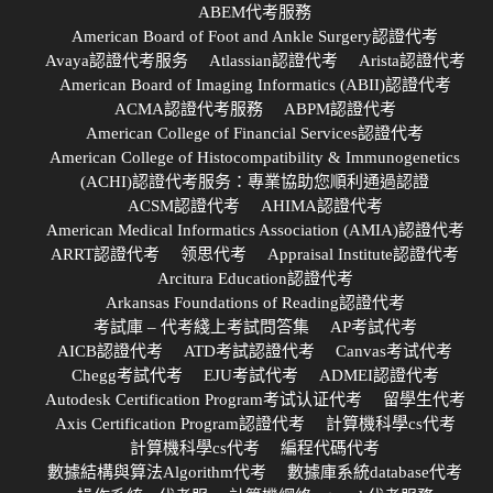
ABEM代考服務
American Board of Foot and Ankle Surgery認證代考
Avaya認證代考服务
Atlassian認證代考
Arista認證代考
American Board of Imaging Informatics (ABII)認證代考
ACMA認證代考服務
ABPM認證代考
American College of Financial Services認證代考
American College of Histocompatibility & Immunogenetics
(ACHI)認證代考服务：專業協助您順利通過認證
ACSM認證代考
AHIMA認證代考
American Medical Informatics Association (AMIA)認證代考
ARRT認證代考
领思代考
Appraisal Institute認證代考
Arcitura Education認證代考
Arkansas Foundations of Reading認證代考
考試庫 – 代考綫上考試問答集
AP考試代考
AICB認證代考
ATD考試認證代考
Canvas考试代考
Chegg考試代考
EJU考試代考
ADMEI認證代考
Autodesk Certification Program考试认证代考
留學生代考
Axis Certification Program認證代考
計算機科學cs代考
計算機科學cs代考
編程代碼代考
數據結構與算法Algorithm代考
數據庫系統database代考