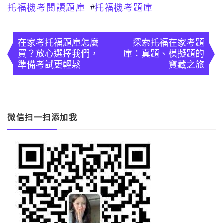
#
托福機考閱讀題庫
托福機考題庫
文
章
在家考托福題庫怎麼
探索托福在家考題
買？放心選擇我們，
庫：真題、模擬題的
導
準備考試更輕鬆
寶藏之旅
覽
微信扫一扫添加我