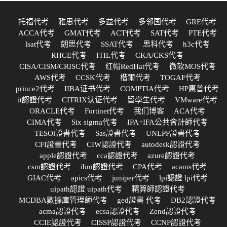
托福代考
雅思代考
多益代考
多邻国代考
GRE代考
ACCA代考
GMAT代考
ACT代考
SAT代考
PTE代考
lsat代考
朗思代考
SSAT代考
思科代考
h3c代考
RHCE代考
ITIL代考
CKA/CKS代考
CISA/CISM/CRISC代考
红帽RedHat代考
微软MOS代考
AWS代考
CCSK代考
楷爾代考
TOGAF代考
prince2代考
IIBA证书代考
COMPTIA代考
HP惠普代考
it認證代考
CITRIX认证代考
留學生代考
VMware代考
ORACLE代考
Fortinet代考
我们博客
ACA代考
CIMA代考
Six sigma代考
IPA+IFA公共會計師代考
TESOl證書代考
Sas證書代考
UNLPP證書代考
CFI證書代考
CIW認證代考
autodesk認證代考
apple認證代考
cca認證代考
azure認證代考
csm認證代考
ibm認證代考
CPA代考
acams代考
GIAC代考
apics代考
juniper代考
lpi認證 lpi代考
uipath認證 uipath代考
精算師認證代考
MCDBA數據庫管理師代考
ged證書 代考
DB2認證代考
acma認證代考
ecsa認證代考
Zend認證代考
CCIE認證代考
CISSP認證代考
CCNP認證代考