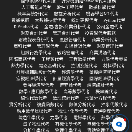
操作系統os代考服
計算機網絡network代考服務
人工智能ai代考
軟件工程代考
數據科學代考
概率與統計代考
數據分析代考
機器學習ML代考
數據挖掘
大數據技術代考
統計建模代考
Python代考
R Studio代考
金融/會計/商業分析代考
公司金融代考
財務會計代考
管理會計代考
投資學代考服務
財務報表分析代考
風險管理代考
商業分析代考
商科代考
管理學代考
市場營銷代考
財務管理代考
組織行為學代考
戰略管理代考
商業溝通代考
國際商務代考
工程類代考
工程數學代考
力學代考專業
熱力學代考
電路基礎代考
控制系統代考
材料學代考
計算機輔助設計代考
經濟學代考
微觀經濟學代考
宏觀經濟學代考
計量經濟學代考
國際經濟學代考
發展經濟學代考
博弈論代考
經濟統計代考
數學 / 應用數學代考
高等數學代考
概率論代考
線性代數代考
數理統計代考
常微分方程代考
實分析代考
複變函數代考
數值分析代考
抽象代數代考
應用數學建模代考
物理 / 化學代考
普通物理代考
普通化學代考
力學代考
電磁學代考
熱學代考
量子物理代考
有機化學代考
無機化學代考
分析化學代考
物理化學代考
實驗物理代考