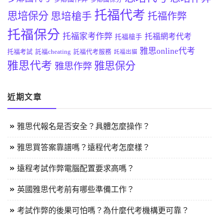
托福代考
思培保分
思培槍手
托福作弊
托福保分
托福家考作弊
托福網考代考
托福槍手
雅思online代考
托福考試
託福cheating
託福代考服務
託福出貓
雅思代考
雅思保分
雅思作弊
近期文章
雅思代報名是否安全？具體怎麼操作？
雅思買答案靠譜嗎？遠程代考怎麼樣？
遠程考試作弊電腦配置要求高嗎？
英國雅思代考前有哪些準備工作？
考試作弊的後果可怕嗎？為什麼代考機構更可靠？