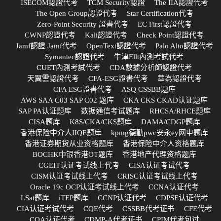
ISECOM認證代考
TCM Security認證
The IIA認證代考
The Open Group認證代考
Star Certification代考
Zero-Point Security 證書代考
EC First認證代考
CWNP認證代考
Kali認證代考
Check Point認證代考
Jamf認證 Jamf代考
OpenText認證代考
Palo Alto認證代考
Symantec認證代考
牛津Ellt內測考試代考
CUET內測考試代考
CDA數據分析師認證代考
天翼雲認證代考
CFA-ESG證書代考
華為認證代考
CFA ESG證書代考
ASQ CSSBB题库
AWS SAA C03 SAP C02 题库
CKA CKS CKAD认证题库
SAP PA认证题库
数据通信考试题库
RHCSA/RHCE题库
CISA题库
K8S/CKA/CKS题库
DAMA/CDGP题库
香港保险中介人IIQE题库
kpmg德勤pwc安永ey网申题库
香港证券期货从业资格题库
香港保险中介人资格题库
BOCHK中银香港OT题库
香港地产代理资格题库
CGEIT认证考试线上代考
CISA认证考试代考
CISM认证考试线上代考
CRISC认证考试线上代考
Oracle 19c OCP认证考试线上代考
CCNA认证代考
LSat题库
iTEP题库
CCNP认证代考
CDPSE认证代考
CIA认证考试代考
CQE代考
CSSBB代考证书
CFE代考
CQA认证代考
CDMP-A代考证书
CPIM代考包过