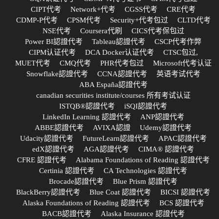
CIPT代考
Network+代考
CGSS代考
CRE代考
CDMP-P代考
CPSM代考
Security+代考包过
CLTD代考
NSE代考
Coursera代刷
CICS代考保包过
Power BI認證代考
Tableau認證代考
CSCP代考作弊
CIPM认证代考
DCA Docker认证代考
CTSC包过,
MUET代考
CMQ代考
PHR代考包过
Microsoft代考认证
Snowflake認證代考
CCNA認證代考
英语考试代考
ABA España認證代考
canadian securities institute/courses 所有考试认证
ISTQB®認證代考
iSQI認證代考
LinkedIn Learning 認證代考
ANP認證代考
ABBE認證代考
AVIXA認證
Udemy認證代考
Udacity認證代考
FutureLearn認證代考
APAC認證代考
edX認證代考
AGA認證代考
CIMA® 認證代考
CFRE 認證代考
Alabama Foundations of Reading 認證代考
Certinia 認證代考
CA Technologies 認證代考
Brocade認證代考
Blue Prism 認證代考
BlackBerry認證代考
Blue Coat 認證代考
BICSI 認證代考
Alaska Foundations of Reading 認證代考
BCS 認證代考
BACB認證代考
Alaska Insurance 認證代考