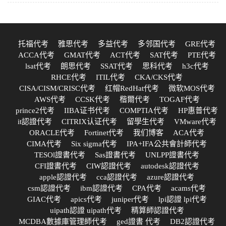
托福代考
雅思代考
多益代考
多邻国代考
GRE代考
ACCA代考
GMAT代考
ACT代考
SAT代考
PTE代考
lsat代考
朗思代考
SSAT代考
思科代考
h3c代考
RHCE代考
ITIL代考
CKA/CKS代考
CISA/CISM/CRISC代考
红帽RedHat代考
微软MOS代考
AWS代考
CCSK代考
楷爾代考
TOGAF代考
prince2代考
IIBA证书代考
COMPTIA代考
HP惠普代考
it認證代考
CITRIX认证代考
留學生代考
VMware代考
ORACLE代考
Fortinet代考
我们博客
ACA代考
CIMA代考
Six sigma代考
IPA+IFA公共會計師代考
TESOl證書代考
Sas證書代考
UNLPP證書代考
CFI證書代考
CIW認證代考
autodesk認證代考
apple認證代考
cca認證代考
azure認證代考
csm認證代考
ibm認證代考
CPA代考
acams代考
GIAC代考
apics代考
juniper代考
lpi認證 lpi代考
uipath認證 uipath代考
精算師認證代考
MCDBA數據庫管理師代考
ged證書 代考
DB2認證代考