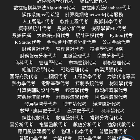
計算機科學cs代考
編程代碼代考
數據結構與算法Algorithm代考
數據庫系統database代考
操作系統os代考服
計算機網絡network代考服務
人工智能ai代考
軟件工程代考
數據科學代考
概率與統計代考
數據分析代考
機器學習ML代考
數據挖掘
大數據技術代考
統計建模代考
Python代考
R Studio代考
金融/會計/商業分析代考
公司金融代考
財務會計代考
管理會計代考
投資學代考服務
財務報表分析代考
風險管理代考
商業分析代考
商科代考
管理學代考
市場營銷代考
財務管理代考
組織行為學代考
戰略管理代考
商業溝通代考
國際商務代考
工程類代考
工程數學代考
力學代考專業
熱力學代考
電路基礎代考
控制系統代考
材料學代考
計算機輔助設計代考
經濟學代考
微觀經濟學代考
宏觀經濟學代考
計量經濟學代考
國際經濟學代考
發展經濟學代考
博弈論代考
經濟統計代考
數學 / 應用數學代考
高等數學代考
概率論代考
線性代數代考
數理統計代考
常微分方程代考
實分析代考
複變函數代考
數值分析代考
抽象代數代考
應用數學建模代考
物理 / 化學代考
普通物理代考
普通化學代考
力學代考
電磁學代考
熱學代考