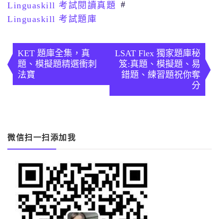
#
Linguaskill 考試閱讀真題
Linguaskill 考試題庫
文
章
KET 題庫全集，真
LSAT Flex 獨家題庫秘
題、模擬題精選衝刺
笈:真題、模擬題、易
導
法寶
錯題、練習題祝你奪
分
覽
微信扫一扫添加我