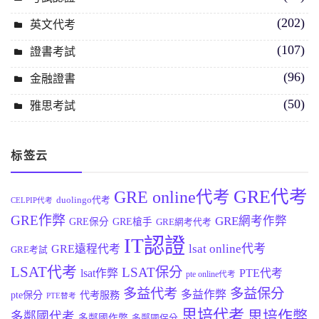
(202)
英文代考
(107)
證書考試
(96)
金融證書
(50)
雅思考試
标签云
GRE代考
GRE online代考
duolingo代考
CELPIP代考
GRE作弊
GRE網考作弊
GRE保分
GRE槍手
GRE網考代考
IT認證
lsat online代考
GRE遠程代考
GRE考試
LSAT代考
LSAT保分
lsat作弊
PTE代考
pte online代考
多益代考
多益保分
多益作弊
pte保分
代考服務
PTE替考
思培代考
思培作弊
多鄰國代考
多鄰國作弊
多鄰國保分