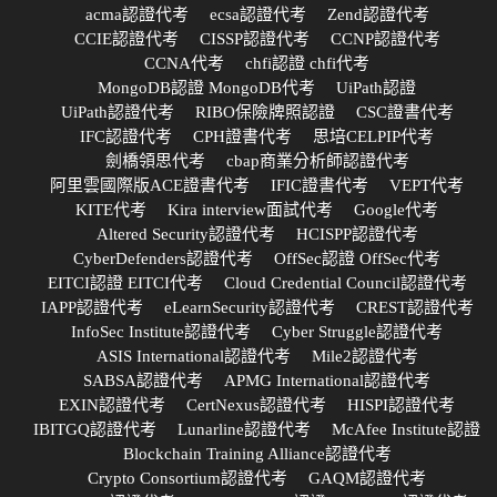
acma認證代考
ecsa認證代考
Zend認證代考
CCIE認證代考
CISSP認證代考
CCNP認證代考
CCNA代考
chfi認證 chfi代考
MongoDB認證 MongoDB代考
UiPath認證
UiPath認證代考
RIBO保險牌照認證
CSC證書代考
IFC認證代考
CPH證書代考
思培CELPIP代考
劍橋領思代考
cbap商業分析師認證代考
阿里雲國際版ACE證書代考
IFIC證書代考
VEPT代考
KITE代考
Kira interview面試代考
Google代考
Altered Security認證代考
HCISPP認證代考
CyberDefenders認證代考
OffSec認證 OffSec代考
EITCI認證 EITCI代考
Cloud Credential Council認證代考
IAPP認證代考
eLearnSecurity認證代考
CREST認證代考
InfoSec Institute認證代考
Cyber Struggle認證代考
ASIS International認證代考
Mile2認證代考
SABSA認證代考
APMG International認證代考
EXIN認證代考
CertNexus認證代考
HISPI認證代考
IBITGQ認證代考
Lunarline認證代考
McAfee Institute認證
Blockchain Training Alliance認證代考
Crypto Consortium認證代考
GAQM認證代考