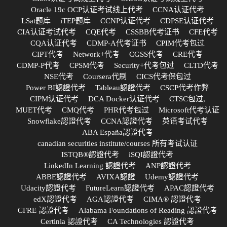
Oracle 19c OCP认证考试线上代考
CCNA认证代考
LSat题库
iTEP题库
CCNP认证代考
CDPSE认证代考
CIA认证考试代考
CQE代考
CSSBB代考证书
CFE代考
CQA认证代考
CDMP-A代考证书
CPIM代考包过
CIPT代考
Network+代考
CGSS代考
CRE代考
CDMP-P代考
CPSM代考
Security+代考包过
CLTD代考
NSE代考
Coursera代刷
CICS代考保包过
Power BI認證代考
Tableau認證代考
CSCP代考作弊
CIPM认证代考
DCA Docker认证代考
CTSC包过,
MUET代考
CMQ代考
PHR代考包过
Microsoft代考认证
Snowflake認證代考
CCNA認證代考
英语考试代考
ABA España認證代考
canadian securities institute/courses 所有考试认证
ISTQB®認證代考
iSQI認證代考
LinkedIn Learning 認證代考
ANP認證代考
ABBE認證代考
AVIXA認證
Udemy認證代考
Udacity認證代考
FutureLearn認證代考
APAC認證代考
edX認證代考
AGA認證代考
CIMA® 認證代考
CFRE 認證代考
Alabama Foundations of Reading 認證代考
Certinia 認證代考
CA Technologies 認證代考