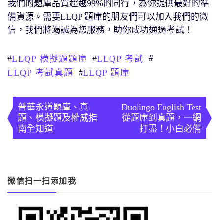
我們的題庫品質超越99%的同行，為你提供最好的準
備資源。需要LLQP 題庫的朋友們可以加入我們的微
信，我們將竭誠為您服務，助你成功通過考試！
#
#
#
LLQP 模擬題題庫
LLQP 考試
#
LLQP 考試真題
LLQP 題庫
文
章
普華永道題庫、真
Duolingo English Test
題、模擬題及權威指
從題庫到真題，一網
導
南全知道
打盡！小白必備
覽
微信扫一扫添加我