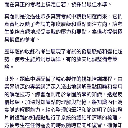
而在真正的考場上鎮定自若，發揮出最佳水準。
真題則是從過往眾多真實考試中精挑細選而來，它們
真實地反映了考試的難度層級和重點關注方向，讓考
生能夠直觀地感受實戰的壓力和要點，為備考提供極
具價值的參考。
歷年題的收錄為考生展現了考試的發展脈絡和變化趨
勢，使考生能夠洞悉規律，有的放矢地調整備考策
略。
此外，題庫中還配備了精心製作的視訊培訓課程，由
業界資深的專業講師深入淺​​出地講解重點困難和實用
的解題技巧。練習題則用於鞏固所學的知識，透過反
覆操練，加深對知識點的理解與記憶，將知識內化為
實際的解題能力。精心整理的筆記和簡潔明了的幻燈
片對複雜的知識點進行了系統的總結和清晰的梳理，
方便考生在任何需要的時候隨時查閱和復習，確保知