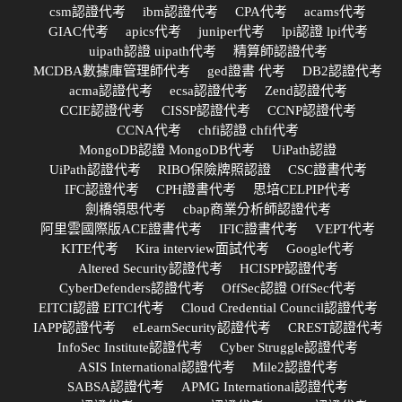
csm認證代考
ibm認證代考
CPA代考
acams代考
GIAC代考
apics代考
juniper代考
lpi認證 lpi代考
uipath認證 uipath代考
精算師認證代考
MCDBA數據庫管理師代考
ged證書 代考
DB2認證代考
acma認證代考
ecsa認證代考
Zend認證代考
CCIE認證代考
CISSP認證代考
CCNP認證代考
CCNA代考
chfi認證 chfi代考
MongoDB認證 MongoDB代考
UiPath認證
UiPath認證代考
RIBO保險牌照認證
CSC證書代考
IFC認證代考
CPH證書代考
思培CELPIP代考
劍橋領思代考
cbap商業分析師認證代考
阿里雲國際版ACE證書代考
IFIC證書代考
VEPT代考
KITE代考
Kira interview面試代考
Google代考
Altered Security認證代考
HCISPP認證代考
CyberDefenders認證代考
OffSec認證 OffSec代考
EITCI認證 EITCI代考
Cloud Credential Council認證代考
IAPP認證代考
eLearnSecurity認證代考
CREST認證代考
InfoSec Institute認證代考
Cyber Struggle認證代考
ASIS International認證代考
Mile2認證代考
SABSA認證代考
APMG International認證代考