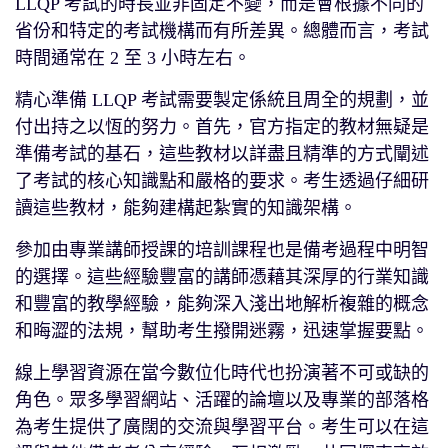
LLQP 考試的時長並非固定不變，而是會根據不同的
省份和特定的考試機構而有所差異。總體而言，考試
時間通常在 2 至 3 小時左右。
精心準備 LLQP 考試需要製定係統且周全的規劃，並
付出持之以恆的努力。首先，官方指定的教材無疑是
準備考試的基石，這些教材以詳盡且精準的方式闡述
了考試的核心知識點和嚴格的要求。考生透過仔細研
讀這些教材，能夠建構起紮實的知識架構。
參加由專業講師授課的培訓課程也是備考過程中明智
的選擇。這些經驗豐富的講師憑藉其深厚的行業知識
和豐富的教學經驗，能夠深入淺出地解析複雜的概念
和晦澀的法規，幫助考生撥開迷霧，迅速掌握要點。
線上學習資源在當今數位化時代也扮演著不可或缺的
角色。眾多學習網站、活躍的論壇以及專業的部落格
為考生提供了廣闊的交流與學習平台。考生可以在這