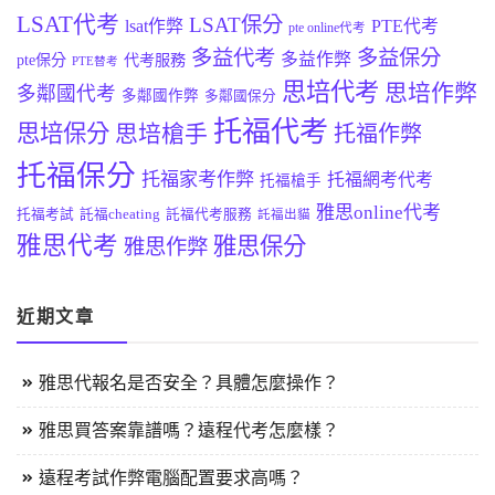
LSAT代考
LSAT保分
lsat作弊
PTE代考
pte online代考
多益代考
多益保分
多益作弊
pte保分
代考服務
PTE替考
思培代考
思培作弊
多鄰國代考
多鄰國作弊
多鄰國保分
托福代考
思培保分
思培槍手
托福作弊
托福保分
托福家考作弊
托福網考代考
托福槍手
雅思online代考
托福考試
託福cheating
託福代考服務
託福出貓
雅思代考
雅思保分
雅思作弊
近期文章
雅思代報名是否安全？具體怎麼操作？
雅思買答案靠譜嗎？遠程代考怎麼樣？
遠程考試作弊電腦配置要求高嗎？