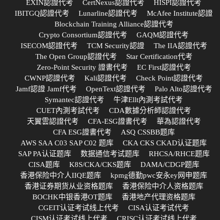
EXIN認證代考
CertNexus認證代考
HISPI認證代考
IBITGQ認證代考
Lunarline認證代考
McAfee Institute認證
Blockchain Training Alliance認證代考
Crypto Consortium認證代考
GAQM認證代考
ISECOM認證代考
TCM Security認證
The IIA認證代考
The Open Group認證代考
Star Certification代考
Zero-Point Security 證書代考
EC First認證代考
CWNP認證代考
Kali認證代考
Check Point認證代考
Jamf認證 Jamf代考
OpenText認證代考
Palo Alto認證代考
Symantec認證代考
牛津Ellt內測考試代考
CUET內測考試代考
CDA數據分析師認證代考
天翼雲認證代考
CFA-ESG證書代考
華為認證代考
CFA ESG證書代考
ASQ CSSBB题库
AWS SAA C03 SAP C02 题库
CKA CKS CKAD认证题库
SAP PA认证题库
数据通信考试题库
RHCSA/RHCE题库
CISA题库
K8S/CKA/CKS题库
DAMA/CDGP题库
香港保险中介人IIQE题库
kpmg德勤pwc安永ey网申题库
香港证券期货从业资格题库
香港保险中介人资格题库
BOCHK中银香港OT题库
香港地产代理资格题库
CGEIT认证考试线上代考
CISA认证考试代考
CISM认证考试线上代考
CRISC认证考试线上代考