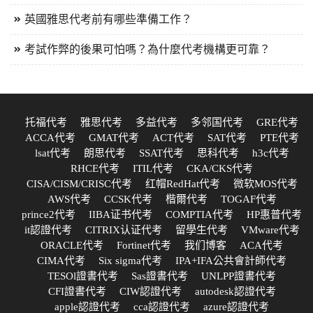
英國雅思代考前有哪些準備工作？
考試作弊的後果可怕嗎？為什麼代考機構更可靠？
托福代考
雅思代考
多益代考
多邻国代考
GRE代考
ACCA代考
GMAT代考
ACT代考
SAT代考
PTE代考
lsat代考
朗思代考
SSAT代考
思科代考
h3c代考
RHCE代考
ITIL代考
CKA/CKS代考
CISA/CISM/CRISC代考
红帽RedHat代考
微软MOS代考
AWS代考
CCSK代考
楷爾代考
TOGAF代考
prince2代考
IIBA证书代考
COMPTIA代考
HP惠普代考
it認證代考
CITRIX认证代考
留學生代考
VMware代考
ORACLE代考
Fortinet代考
我们博客
ACA代考
CIMA代考
Six sigma代考
IPA+IFA公共會計師代考
TESOl證書代考
Sas證書代考
UNLPP證書代考
CFI證書代考
CIW認證代考
autodesk認證代考
apple認證代考
cca認證代考
azure認證代考