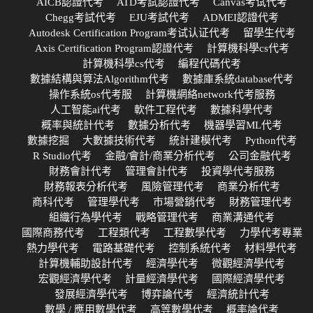
AICB認證代考
ATD考試認證代考
Canvas考试代考
Chegg考試代考
EJU考試代考
ADMEI認證代考
Autodesk Certification Program考试认证代考
留學生代考
Axis Certification Program認證代考
計算機科學cs代考
計算機科學cs代考
編程代碼代考
數據結構與算法Algorithm代考
數據庫系統database代考
操作系統os代考服
計算機網絡network代考服務
人工智能ai代考
軟件工程代考
數據科學代考
概率與統計代考
數據分析代考
機器學習ML代考
數據挖掘
大數據技術代考
統計建模代考
Python代考
R Studio代考
金融/會計/商業分析代考
公司金融代考
財務會計代考
管理會計代考
投資學代考服務
財務報表分析代考
風險管理代考
商業分析代考
商科代考
管理學代考
市場營銷代考
財務管理代考
組織行為學代考
戰略管理代考
商業溝通代考
國際商務代考
工程類代考
工程數學代考
力學代考專業
熱力學代考
電路基礎代考
控制系統代考
材料學代考
計算機輔助設計代考
經濟學代考
微觀經濟學代考
宏觀經濟學代考
計量經濟學代考
國際經濟學代考
發展經濟學代考
博弈論代考
經濟統計代考
數學 / 應用數學代考
高等數學代考
概率論代考