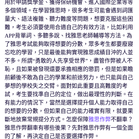
用於申請獎學金、獲得保研機會、進入國際企業等等
多個領域。在學習雅思時，很多考生可能會遇到詞匯
量大、語法複雜、聽力難度等問題，想要克服這些困
難，考生必須要使用合適自己的有效方法，比如利用
APP背單詞、多聽多說、找雅思老師輔導等方法。為
了雅思考試能夠取得想要的分數，眾多考生都要廢寢
忘吃的學習，只是最後能夠實現雅思成績目沖的人並
不多。所謂“勇敢的人先享受世界”，盡管作弊被人不
恥，且如果被發現還要承擔相應的懲罰，但是如果瞻
前顧後不敢為自己的學業和前途努力，也只能與自己
夢想的學校失之交臂。面對如此重要且高難度的考
試，考生要找準自己的定位，做出最理性的判斷。在
有能力的情況下，當然是選擇提升個人能力取得自己
的想要的分數，但如果自己的能力確實有限，就要果
斷地放棄常規提分方式。怎麼保障
雅思作弊
不翻車？
雅思作弊翻車有哪些後果？先對雅思作弊有一個全面
的了解，再決定自己是否要選擇作弊。