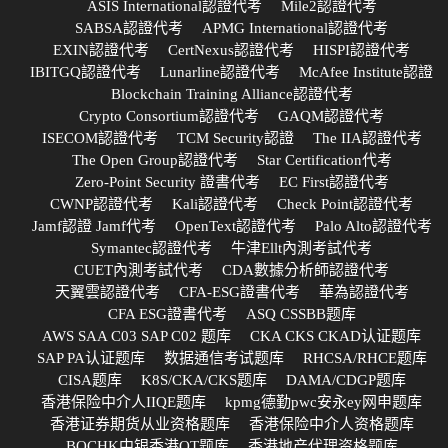
ASIS International認證代考
Mile2認證代考
SABSA認證代考
APMG International認證代考
EXIN認證代考
CertNexus認證代考
HISPI認證代考
IBITGQ認證代考
Lunarline認證代考
McAfee Institute認證
Blockchain Training Alliance認證代考
Crypto Consortium認證代考
GAQM認證代考
ISECOM認證代考
TCM Security認證
The IIA認證代考
The Open Group認證代考
Star Certification代考
Zero-Point Security 證書代考
EC First認證代考
CWNP認證代考
Kali認證代考
Check Point認證代考
Jamf認證 Jamf代考
OpenText認證代考
Palo Alto認證代考
Symantec認證代考
牛津Ellt內測考試代考
CUET內測考試代考
CDA數據分析師認證代考
天翼雲認證代考
CFA-ESG證書代考
華為認證代考
CFA ESG證書代考
ASQ CSSBB题库
AWS SAA C03 SAP C02 题库
CKA CKS CKAD认证题库
SAP PA认证题库
数据通信考试题库
RHCSA/RHCE题库
CISA题库
K8S/CKA/CKS题库
DAMA/CDGP题库
香港保险中介人IIQE题库
kpmg德勤pwc安永ey网申题库
香港证券期货从业资格题库
香港保险中介人资格题库
BOCHK中银香港OT题库
香港地产代理资格题库