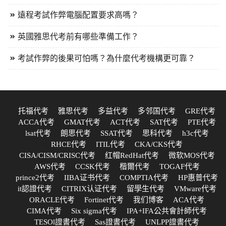
遠程考試作弊電腦配置要求高嗎？
英國雅思代考前有哪些準備工作？
考試作弊的後果可怕嗎？為什麼代考機構更可靠？
托福代考
雅思代考
多益代考
多邻国代考
GRE代考
ACCA代考
GMAT代考
ACT代考
SAT代考
PTE代考
lsat代考
朗思代考
SSAT代考
思科代考
h3c代考
RHCE代考
ITIL代考
CKA/CKS代考
CISA/CISM/CRISC代考
红帽RedHat代考
微软MOS代考
AWS代考
CCSK代考
楷爾代考
TOGAF代考
prince2代考
IIBA证书代考
COMPTIA代考
HP惠普代考
it認證代考
CITRIX认证代考
留學生代考
VMware代考
ORACLE代考
Fortinet代考
我们博客
ACA代考
CIMA代考
Six sigma代考
IPA+IFA公共會計師代考
TESOl證書代考
Sas證書代考
UNLPP證書代考