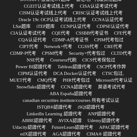
CGEIT认证考试线上代考
CISA认证考试代考
CISM认证考试线上代考
CRISC认证考试线上代考
Oracle 19c OCP认证考试线上代考
CCNA认证代考
LSat题库
iTEP题库
CCNP认证代考
CDPSE认证代考
CIA认证考试代考
CQE代考
CSSBB代考证书
CFE代考
CQA认证代考
CDMP-A代考证书
CPIM代考包过
CIPT代考
Network+代考
CGSS代考
CRE代考
CDMP-P代考
CPSM代考
Security+代考包过
CLTD代考
NSE代考
Coursera代刷
CICS代考保包过
Power BI認證代考
Tableau認證代考
CSCP代考作弊
CIPM认证代考
DCA Docker认证代考
CTSC包过,
MUET代考
CMQ代考
PHR代考包过
Microsoft代考认证
Snowflake認證代考
CCNA認證代考
英语考试代考
ABA España認證代考
canadian securities institute/courses 所有考试认证
ISTQB®認證代考
iSQI認證代考
LinkedIn Learning 認證代考
ANP認證代考
ABBE認證代考
AVIXA認證
Udemy認證代考
Udacity認證代考
FutureLearn認證代考
APAC認證代考
edX認證代考
AGA認證代考
CIMA® 認證代考