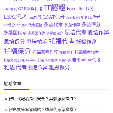
IT認證
lsat online代考
GRE遠程代考
GRE考試
LSAT代考
LSAT保分
lsat作弊
PTE代考
pte online代考
多益代考
多益保分
多益作弊
pte保分
代考服務
PTE替考
思培代考
思培作弊
多鄰國代考
多鄰國作弊
多鄰國保分
托福代考
思培保分
思培槍手
托福作弊
托福保分
托福家考作弊
托福網考代考
托福槍手
雅思online代考
托福考試
託福cheating
託福代考服務
託福出貓
雅思代考
雅思保分
雅思作弊
近期文章
雅思代報名是否安全？具體怎麼操作？
雅思買答案靠譜嗎？遠程代考怎麼樣？