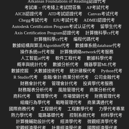
Arkansas Foundations of Reading認證代考
考試庫 – 代考綫上考試問答集
AP考試代考
AICB認證代考
ATD考試認證代考
Canvas考试代考
Chegg考試代考
EJU考試代考
ADMEI認證代考
Autodesk Certification Program考试认证代考
留學生代考
Axis Certification Program認證代考
計算機科學cs代考
計算機科學cs代考
編程代碼代考
數據結構與算法Algorithm代考
數據庫系統database代考
操作系統os代考服
計算機網絡network代考服務
人工智能ai代考
軟件工程代考
數據科學代考
概率與統計代考
數據分析代考
機器學習ML代考
數據挖掘
大數據技術代考
統計建模代考
Python代考
R Studio代考
金融/會計/商業分析代考
公司金融代考
財務會計代考
管理會計代考
投資學代考服務
財務報表分析代考
風險管理代考
商業分析代考
商科代考
管理學代考
市場營銷代考
財務管理代考
組織行為學代考
戰略管理代考
商業溝通代考
國際商務代考
工程類代考
工程數學代考
力學代考專業
熱力學代考
電路基礎代考
控制系統代考
材料學代考
計算機輔助設計代考
經濟學代考
微觀經濟學代考
宏觀經濟學代考
計量經濟學代考
國際經濟學代考