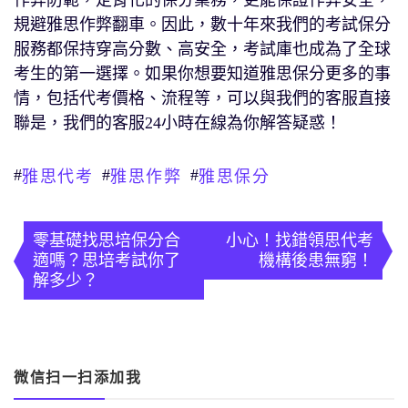
作弊防範，定肯化的保分業務，更能保證作弊安全，
規避雅思作弊翻車。因此，數十年來我們的考試保分
服務都保持穿高分數、高安全，考試庫也成為了全球
考生的第一選擇。如果你想要知道雅思保分更多的事
情，包括代考價格、流程等，可以與我們的客服直接
聯是，我們的客服24小時在線為你解答疑惑！
#
#
#
雅思代考
雅思作弊
雅思保分
文
章
零基礎找思培保分合
小心！找錯領思代考
適嗎？思培考試你了
機構後患無窮！
導
解多少？
覽
微信扫一扫添加我