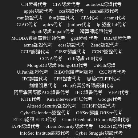
CFI證書代考
CIW認證代考
autodesk認證代考
apple認證代考
cca認證代考
azure認證代考
csm認證代考
ibm認證代考
CPA代考
acams代考
GIAC代考
apics代考
juniper代考
lpi認證 lpi代考
uipath認證 uipath代考
精算師認證代考
MCDBA數據庫管理師代考
ged證書 代考
DB2認證代考
acma認證代考
ecsa認證代考
Zend認證代考
CCIE認證代考
CISSP認證代考
CCNP認證代考
CCNA代考
chfi認證 chfi代考
MongoDB認證 MongoDB代考
UiPath認證
UiPath認證代考
RIBO保險牌照認證
CSC證書代考
IFC認證代考
CPH證書代考
思培CELPIP代考
劍橋領思代考
cbap商業分析師認證代考
阿里雲國際版ACE證書代考
IFIC證書代考
VEPT代考
KITE代考
Kira interview面試代考
Google代考
Altered Security認證代考
HCISPP認證代考
CyberDefenders認證代考
OffSec認證 OffSec代考
EITCI認證 EITCI代考
Cloud Credential Council認證代考
IAPP認證代考
eLearnSecurity認證代考
CREST認證代考
InfoSec Institute認證代考
Cyber Struggle認證代考