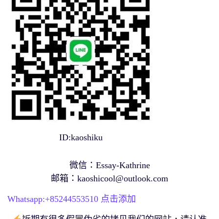
ID:kaoshiku
微信：Essay-Kathrine
邮箱：
kaoshicool@outlook.com
Whatsapp:+
85244553510
点击添加