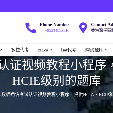
Phone Number
Contact Ad
+85244553510
香港灣仔區跑
多益代考
csi.ca
lsat代考
购买题库
试认证视频教程小程序，提
HCIE级别的题库
4年数据通信考试认证视频教程小程序，提供HCIA、HCIP和