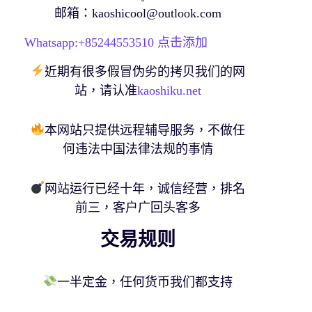
邮箱：
kaoshicool@outlook.com
Whatsapp:+
85244553510
点击添加
近期有很多假冒伪劣的拷贝我们的网
站，请认准
kaoshiku.net
本网站只提供远程辅导服务，不做任
何违法中国法律法规的事情
网站运行已经十年，诚信经营，排名
前三，客户广回头客多
交易规则
考
一半定金，任何货币我们都支持