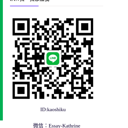
ID:kaoshiku
微信：Essay-Kathrine