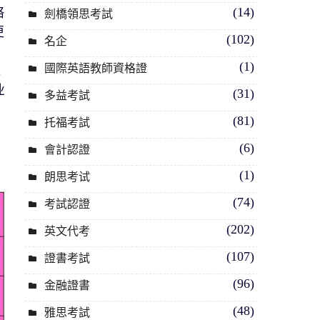
(14)
络
劍橋領思考試
更
(102)
名企
(1)
國際英語教師資格證
域
业
(31)
多益考試
(81)
托福考試
自
(6)
會計認證
(1)
朗思考试
(74)
考試認證
(202)
英文代考
(107)
證書考試
(96)
金融證書
(48)
雅思考試