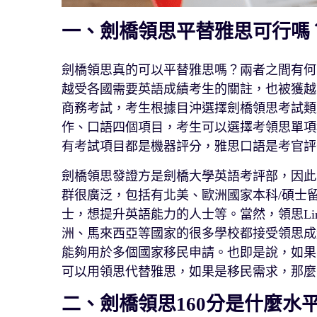
一、劍橋領思平替雅思可行嗎
劍橋領思真的可以平替雅思嗎？兩者之間有何區別
越受各國需要英語成績考生的關註，也被獲越
商務考試，考生根據目沖選擇劍橋領思考試類
作、口語四個項目，考生可以選擇考領思單項
有考試項目都是機器評分，雅思口語是考官評
劍橋領思發證方是劍橋大學英語考評部，因此
群很廣泛，包括有北美、歐洲國家本科/碩士
士，想提升英語能力的人士等。當然，領思Ling
洲、馬來西亞等國家的很多學校都接受領思成
能夠用於多個國家移民申請。也即是說，如果
可以用領思代替雅思，如果是移民需求，那麼
二、劍橋領思160分是什麼水