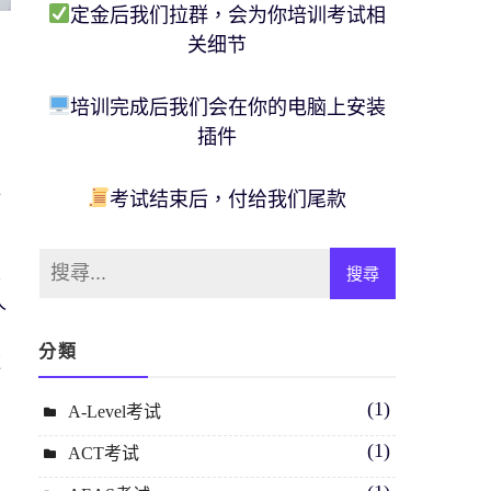
定金后我们拉群，会为你培训考试相
关细节
培训完成后我们会在你的电脑上安装
插件
、
寫
所
考试结束后，付给我们尾款
。
人
人
分類
還
麼
(1)
A-Level考试
(1)
ACT考试