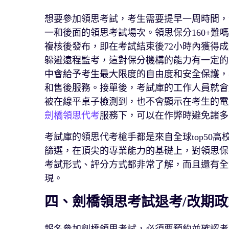
想要參加領思考試，考生需要提早一周時間，
一和後面的領思考試場次。領思保分160+難嗎？
複核後發布，即在考試結束後72小時內獲得
躲避遠程監考，這對保分機構的能力有一定的
中會給予考生最大限度的自由度和安全保護，
和售後服務。接單後，考試庫的工作人員就會
被在線平桌子檢測到，也不會顯示在考生的電
劍橋領思代考
服務下，可以在作弊時避免諸多
考試庫的領思代考槍手都是來自全球top50
篩選，在頂尖的專業能力的基礎上，對領思保
考試形式、評分方式都非常了解，而且還有全
現。
四、劍橋領思考試退考/改期政