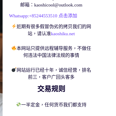
邮箱：
kaoshicool@outlook.com
Whatsapp:+
85244553510
点击添加
近期有很多假冒伪劣的拷贝我们的网
站，请认准
kaoshiku.net
本网站只提供远程辅导服务，不做任
何违法中国法律法规的事情
网站运行已经十年，诚信经营，排名
前三，客户广回头客多
交易规则
一半定金，任何货币我们都支持