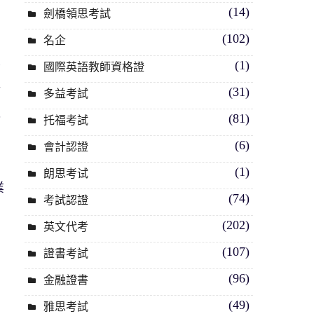
(14)
劍橋領思考試
周
(102)
名企
要
(1)
國際英語教師資格證
程
(31)
多益考試
備
(81)
會
托福考試
(6)
會計認證
(1)
朗思考试
業
(74)
考試認證
、
(202)
英文代考
(107)
證書考試
(96)
金融證書
(49)
雅思考試