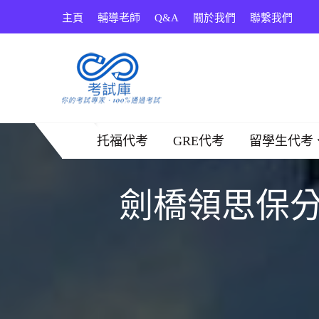
Skip
主頁
輔導老師
Q&A
關於我們
聯繫我們
to
content
考試庫
托福代考
GRE代考
留學生代考
劍橋領思保分