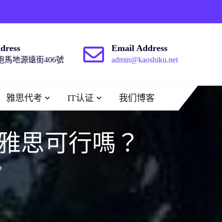
dress
Email Address
馬地源遠街406號
admin@kaoshiku.net
雅思代考
IT认证
我们博客
替雅思可行嗎？
？