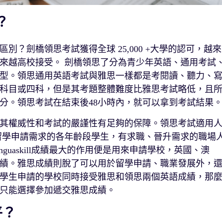
？
？劍橋領思考試獲得全球 25,000 +大學的認可，越來
來越高校接受。 劍橋領思了分為青少年英語、通用考試
型。領思通用英語考試與雅思一樣都是考閱讀、聽力、
科目或四科，但是其考題整體難度比雅思考試略低，且
分。領思考試在結束後48小時內，就可以拿到考試結果
其權威性和考試的嚴謹性有足夠的保障。領思考試適用
留學申請需求的各年齡段學生，有求職、晉升需求的職場
uaskill成績最大的作用便是用來申請學校，英國、澳
績。雅思成績則脫了可以用於留學申請、職業發展外，
學生申請的學校同時接受雅思和領思兩個英語成績，那
只能選擇參加遞交雅思成績。
平？