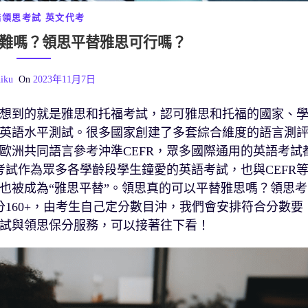
橋領思考試
英文代考
0+難嗎？領思平替雅思可行嗎？
iku
On
2023年11月7日
想到的就是雅思和托福考試，認可雅思和托福的國家、
英語水平測試。很多國家創建了多套綜合維度的語言測
歐洲共同語言參考沖準CEFR，眾多國際通用的英語考試
考試作為眾多各學齡段學生鐘愛的英語考試，也與CEFR
也被成為“雅思平替”。領思真的可以平替雅思嗎？領思考
分160+，由考生自己定分數目沖，我們會安排符合分數要
試與領思保分服務，可以接著往下看！