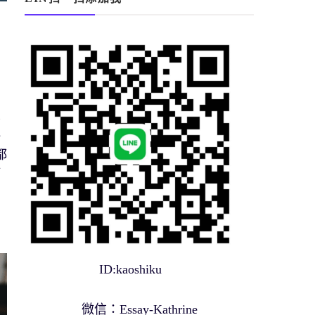
學
評
都
等
ID:kaoshiku
微信：Essay-Kathrine