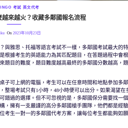
LINGO 考試
英文代考
麼越來越火？收藏多鄰國報名流程
iku
On
2023年10月23日
？與雅思、托福等語言考試不一樣，多鄰國考試最大的
是根據考生的英語能力為其匹配題目，在答題過程中會
來題目的難度，題目難度越高最終的多鄰國分數越高，
桌子可上網的電腦，考生可以在任意時間和地點參加多
，整場考試只有1小時，48小時便可以出分。如果渴望在
可錯過的選擇。但不可忽視的是，多鄰國保分需要找一
構，擁有一支嚴謹的高分多鄰國槍手團隊，他們都是經
位考生一對一的多鄰國代考方案，讓每位考生都能夠如