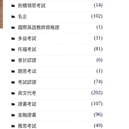
(14)
劍橋領思考試
(102)
名企
(1)
國際英語教師資格證
(31)
多益考試
(81)
托福考試
。
(6)
會計認證
為
(1)
朗思考试
松
(74)
考試認證
(202)
英文代考
語
(107)
證書考試
規
(96)
金融證書
避
(49)
雅思考試