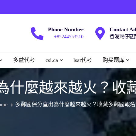
Phone Number
Contact Ad
+85244553510
香港灣仔區跑
多益代考
csi.ca
lsat代考
购买题库
為什麼越來越火？收
ome
多鄰國保分直出為什麼越來越火？收藏多鄰國報名