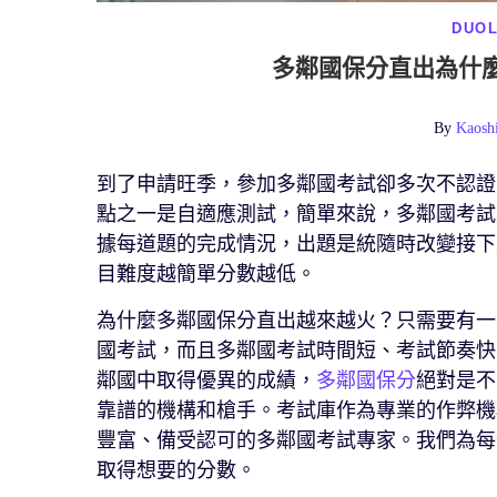
DUO
多鄰國保分直出為什
By
Kaosh
到了申請旺季，參加多鄰國考試卻多次不認證
點之一是自適應測試，簡單來說，多鄰國考試
據每道題的完成情況，出題是統隨時改變接下
目難度越簡單分數越低。
為什麼多鄰國保分直出越來越火？只需要有一
國考試，而且多鄰國考試時間短、考試節奏快
鄰國中取得優異的成績，
多鄰國保分
絕對是不
靠譜的機構和槍手。考試庫作為專業的作弊機
豐富、備受認可的多鄰國考試專家。我們為每
取得想要的分數。