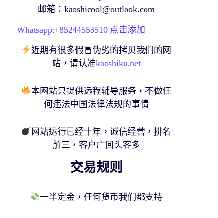
邮箱：
kaoshicool@outlook.com
Whatsapp:+
85244553510
点击添加
近期有很多假冒伪劣的拷贝我们的网
站，请认准
kaoshiku.net
本网站只提供远程辅导服务，不做任
何违法中国法律法规的事情
网站运行已经十年，诚信经营，排名
前三，客户广回头客多
交易规则
一半定金，任何货币我们都支持