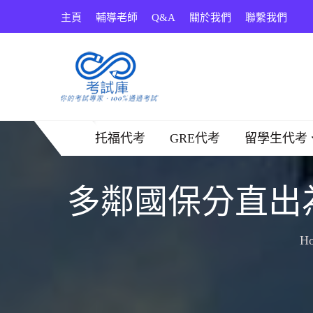
Skip
主頁
輔導老師
Q&A
關於我們
聯繫我們
to
content
考試庫
托福代考
GRE代考
留學生代考
多鄰國保分直出
H