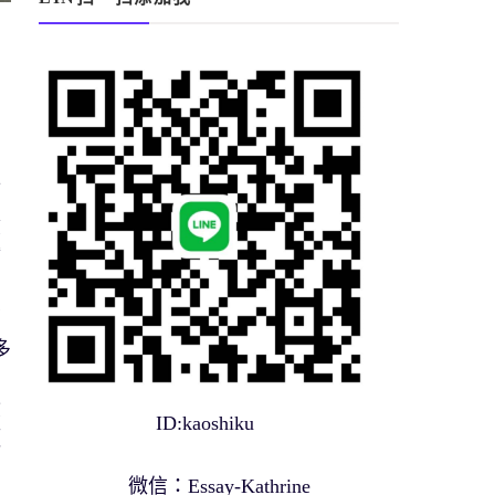
特
根
題
鄰
多
個
驗
ID:kaoshiku
願
微信：Essay-Kathrine