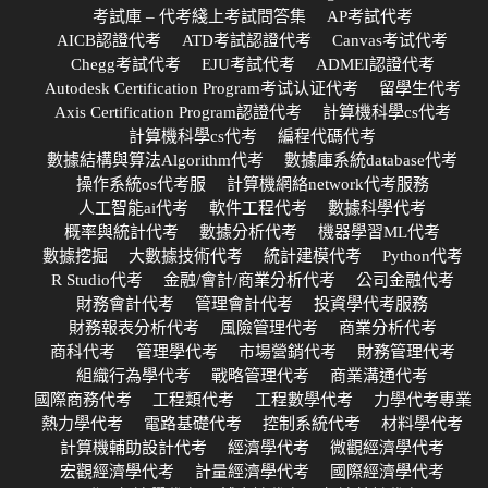
考試庫 – 代考綫上考試問答集
AP考試代考
AICB認證代考
ATD考試認證代考
Canvas考试代考
Chegg考試代考
EJU考試代考
ADMEI認證代考
Autodesk Certification Program考试认证代考
留學生代考
Axis Certification Program認證代考
計算機科學cs代考
計算機科學cs代考
編程代碼代考
數據結構與算法Algorithm代考
數據庫系統database代考
操作系統os代考服
計算機網絡network代考服務
人工智能ai代考
軟件工程代考
數據科學代考
概率與統計代考
數據分析代考
機器學習ML代考
數據挖掘
大數據技術代考
統計建模代考
Python代考
R Studio代考
金融/會計/商業分析代考
公司金融代考
財務會計代考
管理會計代考
投資學代考服務
財務報表分析代考
風險管理代考
商業分析代考
商科代考
管理學代考
市場營銷代考
財務管理代考
組織行為學代考
戰略管理代考
商業溝通代考
國際商務代考
工程類代考
工程數學代考
力學代考專業
熱力學代考
電路基礎代考
控制系統代考
材料學代考
計算機輔助設計代考
經濟學代考
微觀經濟學代考
宏觀經濟學代考
計量經濟學代考
國際經濟學代考