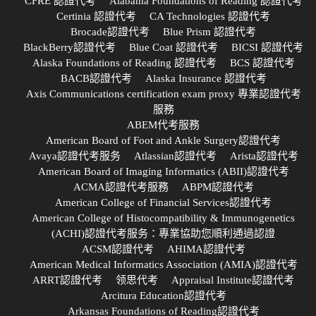
CFRE 認證代考
Alabama Foundations of Reading 認證代考
Certinia 認證代考
CA Technologies 認證代考
Brocade認證代考
Blue Prism 認證代考
BlackBerry認證代考
Blue Coat 認證代考
BICSI 認證代考
Alaska Foundations of Reading 認證代考
BCS 認證代考
BACB認證代考
Alaska Insurance 認證代考
Axis Communications certification exam proxy 專業認證代考
服務
ABEM代考服務
American Board of Foot and Ankle Surgery認證代考
Avaya認證代考服务
Atlassian認證代考
Arista認證代考
American Board of Imaging Informatics (ABII)認證代考
ACMA認證代考服務
ABPM認證代考
American College of Financial Services認證代考
American College of Histocompatibility & Immunogenetics
(ACHI)認證代考服务：專業協助您順利通過認證
ACSM認證代考
AHIMA認證代考
American Medical Informatics Association (AMIA)認證代考
ARRT認證代考
领思代考
Appraisal Institute認證代考
Arcitura Education認證代考
Arkansas Foundations of Reading認證代考