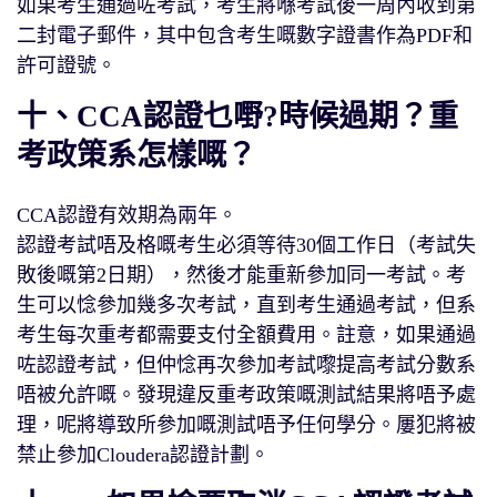
如果考生通過咗考試，考生將喺考試後一周內收到第
二封電子郵件，其中包含考生嘅數字證書作為PDF和
許可證號。
十、CCA認證乜嘢?時候過期？重
考政策系怎樣嘅？
CCA認證有效期為兩年。
認證考試唔及格嘅考生必須等待30個工作日（考試失
敗後嘅第2日期），然後才能重新參加同一考試。考
生可以惗參加幾多次考試，直到考生通過考試，但系
考生每次重考都需要支付全額費用。註意，如果通過
咗認證考試，但仲惗再次參加考試嚟提高考試分數系
唔被允許嘅。發現違反重考政策嘅測試結果將唔予處
理，呢將導致所參加嘅測試唔予任何學分。屢犯將被
禁止參加Cloudera認證計劃。