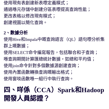
使用現有表創建新表嚟定義糢式；
通過喺元存儲中創建分區表嚟提高查詢性能；
更改表格以修改現有糢式；
創建視圖以簡化查詢。
2、數據分析
使用Hive和Impala中嘅查詢語言（QL）語句嚟分析集
群上嘅數據；
使用SELECT命令編寫報告，包括聯合和子查詢；
喺查詢期間計算匯總統計數據，如總和平均值；
使用join命令針對多個數據源創建查詢；
使用內置函數轉換查詢嘅輸出格式；
使用窗啖函數喺一組行中執行查詢。
四、咩係（CCA）Spark和Hadoop
開發人員認證？