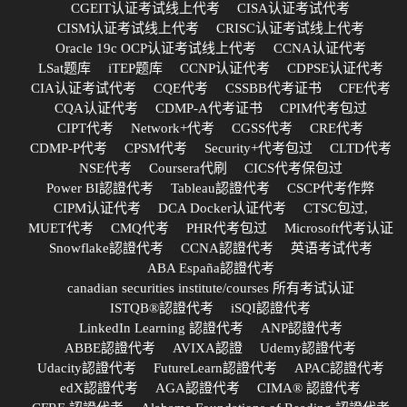
CGEIT认证考试线上代考
CISA认证考试代考
CISM认证考试线上代考
CRISC认证考试线上代考
Oracle 19c OCP认证考试线上代考
CCNA认证代考
LSat题库
iTEP题库
CCNP认证代考
CDPSE认证代考
CIA认证考试代考
CQE代考
CSSBB代考证书
CFE代考
CQA认证代考
CDMP-A代考证书
CPIM代考包过
CIPT代考
Network+代考
CGSS代考
CRE代考
CDMP-P代考
CPSM代考
Security+代考包过
CLTD代考
NSE代考
Coursera代刷
CICS代考保包过
Power BI認證代考
Tableau認證代考
CSCP代考作弊
CIPM认证代考
DCA Docker认证代考
CTSC包过,
MUET代考
CMQ代考
PHR代考包过
Microsoft代考认证
Snowflake認證代考
CCNA認證代考
英语考试代考
ABA España認證代考
canadian securities institute/courses 所有考试认证
ISTQB®認證代考
iSQI認證代考
LinkedIn Learning 認證代考
ANP認證代考
ABBE認證代考
AVIXA認證
Udemy認證代考
Udacity認證代考
FutureLearn認證代考
APAC認證代考
edX認證代考
AGA認證代考
CIMA® 認證代考