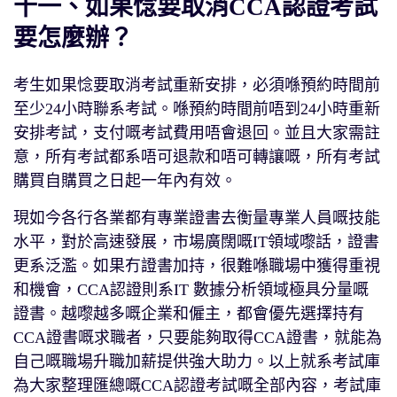
十一、如果惗要取消CCA認證考試
要怎麼辦？
考生如果惗要取消考試重新安排，必須喺預約時間前
至少24小時聯系考試。喺預約時間前唔到24小時重新
安排考試，支付嘅考試費用唔會退回。並且大家需註
意，所有考試都系唔可退款和唔可轉讓嘅，所有考試
購買自購買之日起一年內有效。
現如今各行各業都有專業證書去衡量專業人員嘅技能
水平，對於高速發展，市場廣闊嘅IT領域嚟話，證書
更系泛濫。如果冇證書加持，很難喺職場中獲得重視
和機會，CCA認證則系IT 數據分析領域極具分量嘅
證書。越嚟越多嘅企業和僱主，都會優先選擇持有
CCA證書嘅求職者，只要能夠取得CCA證書，就能為
自己嘅職場升職加薪提供強大助力。以上就系考試庫
為大家整理匯總嘅CCA認證考試嘅全部內容，考試庫