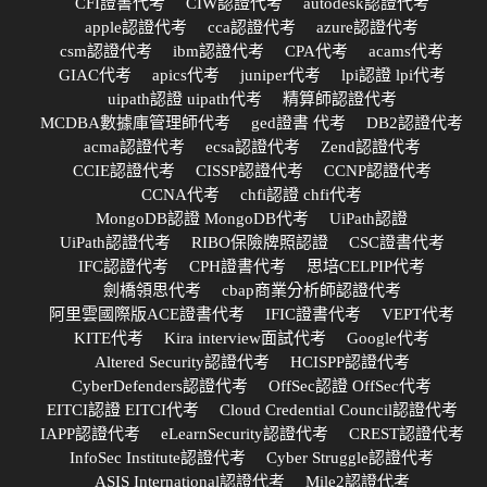
CFI證書代考
CIW認證代考
autodesk認證代考
apple認證代考
cca認證代考
azure認證代考
csm認證代考
ibm認證代考
CPA代考
acams代考
GIAC代考
apics代考
juniper代考
lpi認證 lpi代考
uipath認證 uipath代考
精算師認證代考
MCDBA數據庫管理師代考
ged證書 代考
DB2認證代考
acma認證代考
ecsa認證代考
Zend認證代考
CCIE認證代考
CISSP認證代考
CCNP認證代考
CCNA代考
chfi認證 chfi代考
MongoDB認證 MongoDB代考
UiPath認證
UiPath認證代考
RIBO保險牌照認證
CSC證書代考
IFC認證代考
CPH證書代考
思培CELPIP代考
劍橋領思代考
cbap商業分析師認證代考
阿里雲國際版ACE證書代考
IFIC證書代考
VEPT代考
KITE代考
Kira interview面試代考
Google代考
Altered Security認證代考
HCISPP認證代考
CyberDefenders認證代考
OffSec認證 OffSec代考
EITCI認證 EITCI代考
Cloud Credential Council認證代考
IAPP認證代考
eLearnSecurity認證代考
CREST認證代考
InfoSec Institute認證代考
Cyber Struggle認證代考
ASIS International認證代考
Mile2認證代考