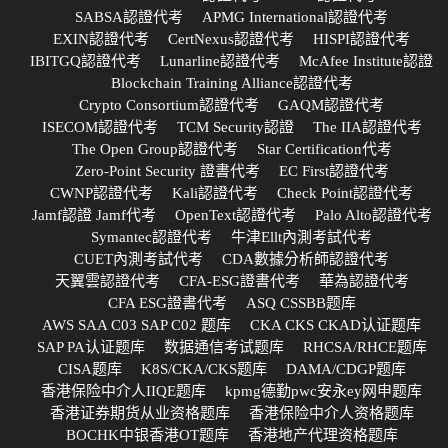
SABSA認證代考
APMG International認證代考
EXIN認證代考
CertNexus認證代考
HISPI認證代考
IBITGQ認證代考
Lunarline認證代考
McAfee Institute認證
Blockchain Training Alliance認證代考
Crypto Consortium認證代考
GAQM認證代考
ISECOM認證代考
TCM Security認證
The IIA認證代考
The Open Group認證代考
Star Certification代考
Zero-Point Security 證書代考
EC First認證代考
CWNP認證代考
Kali認證代考
Check Point認證代考
Jamf認證 Jamf代考
OpenText認證代考
Palo Alto認證代考
Symantec認證代考
牛津Ellt內測考試代考
CUET內測考試代考
CDA數據分析師認證代考
天翼雲認證代考
CFA-ESG證書代考
華為認證代考
CFA ESG證書代考
ASQ CSSBB题库
AWS SAA C03 SAP C02 题库
CKA CKS CKAD认证题库
SAP PA认证题库
数据通信考试题库
RHCSA/RHCE题库
CISA题库
K8S/CKA/CKS题库
DAMA/CDGP题库
香港保险中介人IIQE题库
kpmg德勤pwc安永ey网申题库
香港证券期货从业资格题库
香港保险中介人资格题库
BOCHK中银香港OT题库
香港地产代理资格题库