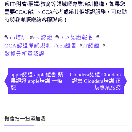
系IT/財會/翻譯/教育等領域嘅專業培訓機構，如果您
需要CCA培訓、CCA代考或系其佢認證服務，可以隨
時與我哋嘅喺線客服聯系！
#
#
#
#
cca培訓
cca認證
CCA認證報名
#
#
#
CCA認證考試規則
cca證書
IT認證
數據分析員認證
文
章
apple認證 apple證書 蘋
Cloudera認證 Cloudera
果認證 apple培訓 一條
證書 Cloudera培訓 正
導
龍
規專業服務
覽
微信扫一扫添加我