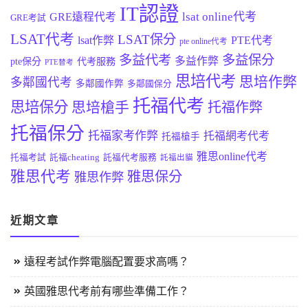
IT認證
lsat online代考
GRE遠程代考
GRE考試
LSAT代考
LSAT保分
lsat作弊
PTE代考
pte online代考
多益代考
多益保分
多益作弊
pte保分
代考服務
PTE替考
思培代考
思培作弊
多鄰國代考
多鄰國作弊
多鄰國保分
托福代考
思培保分
思培槍手
托福作弊
托福保分
托福家考作弊
托福網考代考
托福槍手
雅思online代考
托福考試
託福cheating
託福代考服務
託福出貓
雅思代考
雅思保分
雅思作弊
近期文章
遠程考試作弊電腦配置要求高嗎？
英國雅思代考前有哪些準備工作？