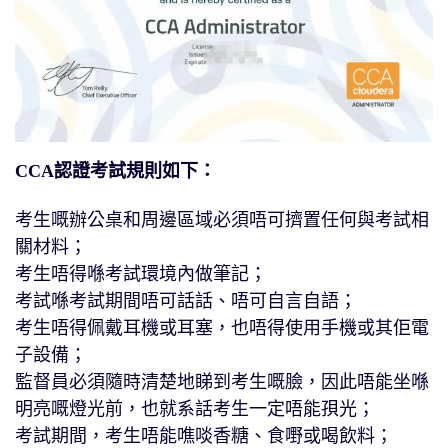
CCA認證考試規則如下：
考生嘅辦公桌和周邊區域必須唔可擠置任何與考試相
關材料；
考生唔得喺考試環境內做筆記；
考試喺考試期間唔可話話、唔可自言自語；
考生唔得佩戴耳機或耳塞，也唔得使用手機或其佢電
子設備；
監督員必須隨時清楚地睇到考生嘅臉，因此唔能坐喺
明亮嘅燈光前，也就系話考生一定唔能孭光；
考試期間，考生唔能噍啖香糖、食嘢或喝飲料；