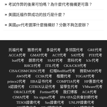
考試作弊的後果可怕嗎？為什麼代考機構更可靠？
美國託福作弊成功的技巧是什麼？
美國gre代考選擇什麼機構好？分數不夠怎麼辦？
托福代考
雅思代考
多益代考
多邻国代考
GRE代考
ACCA代考
GMAT代考
ACT代考
SAT代考
PTE代考
lsat代考
朗思代考
SSAT代考
思科代考
h3c代考
RHCE代考
ITIL代考
CKA/CKS代考
CISA/CISM/CRISC代考
红帽RedHat代考
微软MOS代考
AWS代考
CCSK代考
楷爾代考
TOGAF代考
prince2代考
IIBA证书代考
COMPTIA代考
HP惠普代考
it認證代考
CITRIX认证代考
留學生代考
VMware代考
ORACLE代考
Fortinet代考
我们博客
ACA代考
CIMA代考
Six sigma代考
IPA+IFA公共會計師代考
TESOl證書代考
Sas證書代考
UNLPP證書代考