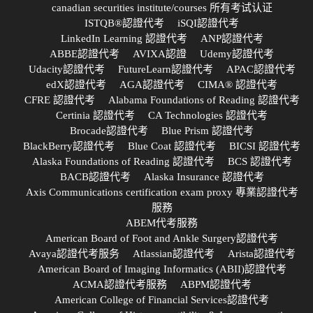
canadian securities institute/courses 所有考试认证
ISTQB®認證代考
iSQI認證代考
LinkedIn Learning 認證代考
ANP認證代考
ABBE認證代考
AVIXA認證
Udemy認證代考
Udacity認證代考
FutureLearn認證代考
APAC認證代考
edX認證代考
AGA認證代考
CIMA® 認證代考
CFRE 認證代考
Alabama Foundations of Reading 認證代考
Certinia 認證代考
CA Technologies 認證代考
Brocade認證代考
Blue Prism 認證代考
BlackBerry認證代考
Blue Coat 認證代考
BICSI 認證代考
Alaska Foundations of Reading 認證代考
BCS 認證代考
BACB認證代考
Alaska Insurance 認證代考
Axis Communications certification exam proxy 專業認證代考
服務
ABEM代考服務
American Board of Foot and Ankle Surgery認證代考
Avaya認證代考服务
Atlassian認證代考
Arista認證代考
American Board of Imaging Informatics (ABII)認證代考
ACMA認證代考服務
ABPM認證代考
American College of Financial Services認證代考