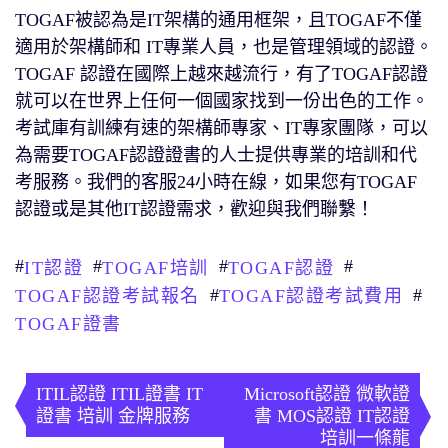
TOGAF被認為是IT架構的通用框架，且TOGAF不僅
適用於架構師和 IT專業人員，也是管理領域的認證。
TOGAF 認證在國際上越來越流行，有了TOGAF認證
就可以在世界上任何一個國家找到一份出色的工作。
考試庫有訓練有速的架構師專家、IT專家團隊，可以
為需要TOGAF認證證書的人士提供專業的培訓和代
考服務。我們的客服24小時在線，如果您有TOGAF
認證或是其他IT認證需求，歡迎與我們聯繫！
#
#
#
#
IT認證
TOGAF培訓
TOGAF認證
#
#
TOGAF認證考試報名
TOGAF認證考試費用
TOGAF證書
文
章
ITIL認證 ITIL證書 IT
Microsoft認證 微軟證
證書 培訓 金牌服務
書 MOS認證 IT認證
導
培訓一條龍