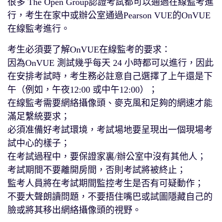
很多 The Open Group認證考試都可以通過在線監考進
行，考生在家中或辦公室通過Pearson VUE的OnVUE
在線監考進行。
考生必須要了解OnVUE在線監考的要求：
因為OnVUE 測試幾乎每天 24 小時都可以進行，因此
在安排考試時，考生務必註意自己選擇了上午還是下
午（例如，午夜12:00 或中午12:00）；
在線監考需要網絡攝像頭、麥克風和足夠的網速才能
滿足繫統要求；
必須准備好考試環境，考試場地要呈現出一個現場考
試中心的樣子；
在考試過程中，要保證家裏/辦公室中沒有其他人；
考試期間不要離開房間，否則考試將被終止；
監考人員將在考試期間監控考生是否有可疑動作；
不要大聲朗讀問題，不要捂住嘴巴或試圖隱藏自己的
臉或將其移出網絡攝像頭的視野。