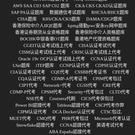
AWS SAA C03 SAP C02 题库
CKA CKS CKAD认证题库
SAP PA认证题库
数据通信考试题库
RHCSA/RHCE题库
CISA题库
K8S/CKA/CKS题库
DAMA/CDGP题库
香港保险中介人IIQE题库
kpmg德勤pwc安永ey网申题库
香港证券期货从业资格题库
香港保险中介人资格题库
BOCHK中银香港OT题库
香港地产代理资格题库
CGEIT认证考试线上代考
CISA认证考试代考
CISM认证考试线上代考
CRISC认证考试线上代考
Oracle 19c OCP认证考试线上代考
CCNA认证代考
LSat题库
iTEP题库
CCNP认证代考
CDPSE认证代考
CIA认证考试代考
CQE代考
CSSBB代考证书
CFE代考
CQA认证代考
CDMP-A代考证书
CPIM代考包过
CIPT代考
Network+代考
CGSS代考
CRE代考
CDMP-P代考
CPSM代考
Security+代考包过
CLTD代考
NSE代考
Coursera代刷
CICS代考保包过
Power BI認證代考
Tableau認證代考
CSCP代考作弊
CIPM认证代考
DCA Docker认证代考
CTSC包过,
MUET代考
CMQ代考
PHR代考包过
Microsoft代考认证
Snowflake認證代考
CCNA認證代考
英语考试代考
ABA España認證代考