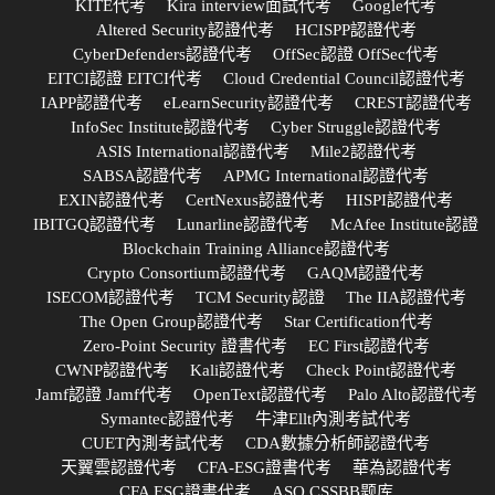
KITE代考
Kira interview面試代考
Google代考
Altered Security認證代考
HCISPP認證代考
CyberDefenders認證代考
OffSec認證 OffSec代考
EITCI認證 EITCI代考
Cloud Credential Council認證代考
IAPP認證代考
eLearnSecurity認證代考
CREST認證代考
InfoSec Institute認證代考
Cyber Struggle認證代考
ASIS International認證代考
Mile2認證代考
SABSA認證代考
APMG International認證代考
EXIN認證代考
CertNexus認證代考
HISPI認證代考
IBITGQ認證代考
Lunarline認證代考
McAfee Institute認證
Blockchain Training Alliance認證代考
Crypto Consortium認證代考
GAQM認證代考
ISECOM認證代考
TCM Security認證
The IIA認證代考
The Open Group認證代考
Star Certification代考
Zero-Point Security 證書代考
EC First認證代考
CWNP認證代考
Kali認證代考
Check Point認證代考
Jamf認證 Jamf代考
OpenText認證代考
Palo Alto認證代考
Symantec認證代考
牛津Ellt內測考試代考
CUET內測考試代考
CDA數據分析師認證代考
天翼雲認證代考
CFA-ESG證書代考
華為認證代考
CFA ESG證書代考
ASQ CSSBB题库