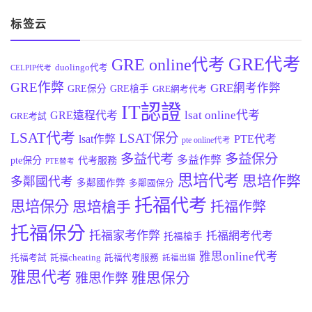
标签云
GRE代考
GRE online代考
duolingo代考
CELPIP代考
GRE作弊
GRE網考作弊
GRE保分
GRE槍手
GRE網考代考
IT認證
lsat online代考
GRE遠程代考
GRE考試
LSAT代考
LSAT保分
lsat作弊
PTE代考
pte online代考
多益代考
多益保分
多益作弊
pte保分
代考服務
PTE替考
思培代考
思培作弊
多鄰國代考
多鄰國作弊
多鄰國保分
托福代考
思培保分
思培槍手
托福作弊
托福保分
托福家考作弊
托福網考代考
托福槍手
雅思online代考
托福考試
託福cheating
託福代考服務
託福出貓
雅思代考
雅思保分
雅思作弊