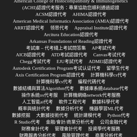
American College of Histocompatibility & Immunogenetics
(ACHI)認證代考服务：專業協助您順利通過認證
ACSM認證代考
AHIMA認證代考
American Medical Informatics Association (AMIA)認證代考
ARRT認證代考
领思代考
Appraisal Institute認證代考
Arcitura Education認證代考
Arkansas Foundations of Reading認證代考
考試庫 – 代考綫上考試問答集
AP考試代考
AICB認證代考
ATD考試認證代考
Canvas考试代考
Chegg考試代考
EJU考試代考
ADMEI認證代考
Autodesk Certification Program考试认证代考
留學生代考
Axis Certification Program認證代考
計算機科學cs代考
計算機科學cs代考
編程代碼代考
數據結構與算法Algorithm代考
數據庫系統database代考
操作系統os代考服
計算機網絡network代考服務
人工智能ai代考
軟件工程代考
數據科學代考
概率與統計代考
數據分析代考
機器學習ML代考
數據挖掘
大數據技術代考
統計建模代考
Python代考
R Studio代考
金融/會計/商業分析代考
公司金融代考
財務會計代考
管理會計代考
投資學代考服務
財務報表分析代考
風險管理代考
商業分析代考