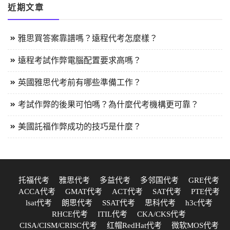
近期文章
雅思買答案靠譜嗎？遠程代考怎麼樣？
遠程考試作弊電腦配置要求高嗎？
英國雅思代考前有哪些準備工作？
考試作弊的後果可怕嗎？為什麼代考機構更可靠？
美國託福作弊成功的技巧是什麼？
托福代考
雅思代考
多益代考
多邻国代考
GRE代考
ACCA代考
GMAT代考
ACT代考
SAT代考
PTE代考
lsat代考
朗思代考
SSAT代考
思科代考
h3c代考
RHCE代考
ITIL代考
CKA/CKS代考
CISA/CISM/CRISC代考
红帽RedHat代考
微软MOS代考