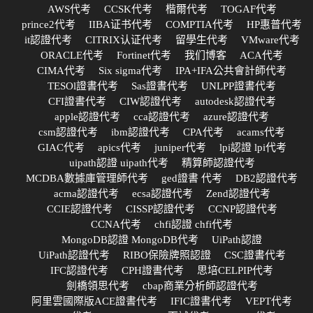
AWS代考
CCSK代考
楷爾代考
TOGAF代考
prince2代考
IIBA证书代考
COMPTIA代考
HP惠普代考
it認證代考
CITRIX认证代考
留學生代考
VMware代考
ORACLE代考
Fortinet代考
我们博客
ACA代考
CIMA代考
Six sigma代考
IPA+IFA公共會計師代考
TESOl證書代考
Sas證書代考
UNLPP證書代考
CFI證書代考
CIW認證代考
autodesk認證代考
apple認證代考
cca認證代考
azure認證代考
csm認證代考
ibm認證代考
CPA代考
acams代考
GIAC代考
apics代考
juniper代考
lpi認證 lpi代考
uipath認證 uipath代考
精算師認證代考
MCDBA數據庫管理師代考
ged證書 代考
DB2認證代考
acma認證代考
ecsa認證代考
Zend認證代考
CCIE認證代考
CISSP認證代考
CCNP認證代考
CCNA代考
chfi認證 chfi代考
MongoDB認證 MongoDB代考
UiPath認證
UiPath認證代考
RIBO保險牌照認證
CSC證書代考
IFC認證代考
CPH證書代考
思培CELPIP代考
劍橋領思代考
cbap商業分析師認證代考
阿里雲國際版ACE證書代考
IFIC證書代考
VEPT代考