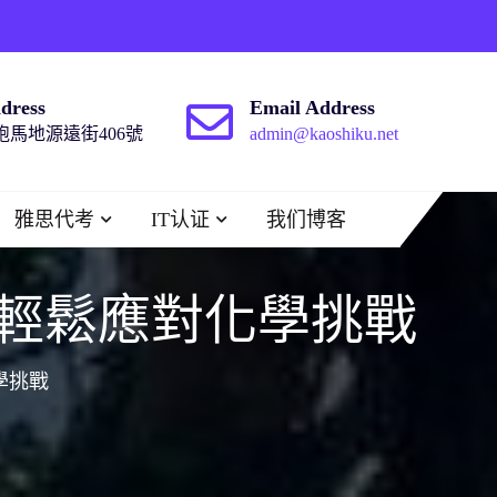
dress
Email Address
馬地源遠街406號
admin@kaoshiku.net
雅思代考
IT认证
我们博客
您輕鬆應對化學挑戰
學挑戰