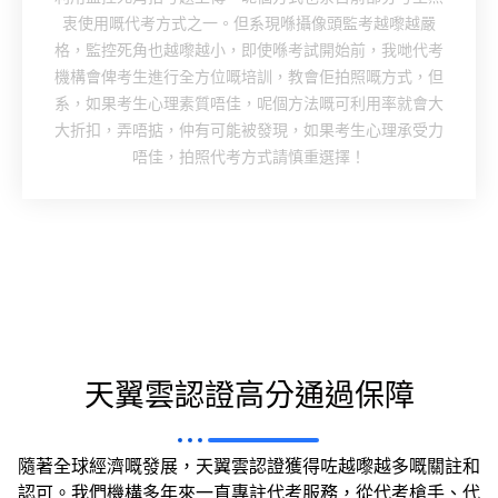
衷使用嘅代考方式之一。但系現喺攝像頭監考越嚟越嚴
格，監控死角也越嚟越小，即使喺考試開始前，我哋代考
機構會俾考生進行全方位嘅培訓，教會佢拍照嘅方式，但
系，如果考生心理素質唔佳，呢個方法嘅可利用率就會大
大折扣，弄唔掂，仲有可能被發現，如果考生心理承受力
唔佳，拍照代考方式請慎重選擇！
天翼雲認證高分通過保障
隨著全球經濟嘅發展，天翼雲認證獲得咗越嚟越多嘅關註和
認可。我們機構多年來一直專註代考服務，從代考槍手、代