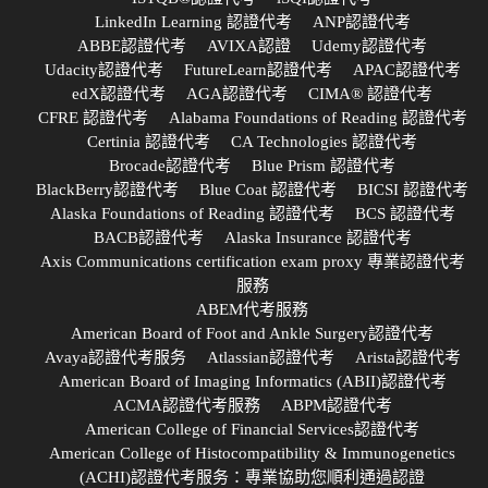
LinkedIn Learning 認證代考
ANP認證代考
ABBE認證代考
AVIXA認證
Udemy認證代考
Udacity認證代考
FutureLearn認證代考
APAC認證代考
edX認證代考
AGA認證代考
CIMA® 認證代考
CFRE 認證代考
Alabama Foundations of Reading 認證代考
Certinia 認證代考
CA Technologies 認證代考
Brocade認證代考
Blue Prism 認證代考
BlackBerry認證代考
Blue Coat 認證代考
BICSI 認證代考
Alaska Foundations of Reading 認證代考
BCS 認證代考
BACB認證代考
Alaska Insurance 認證代考
Axis Communications certification exam proxy 專業認證代考
服務
ABEM代考服務
American Board of Foot and Ankle Surgery認證代考
Avaya認證代考服务
Atlassian認證代考
Arista認證代考
American Board of Imaging Informatics (ABII)認證代考
ACMA認證代考服務
ABPM認證代考
American College of Financial Services認證代考
American College of Histocompatibility & Immunogenetics
(ACHI)認證代考服务：專業協助您順利通過認證