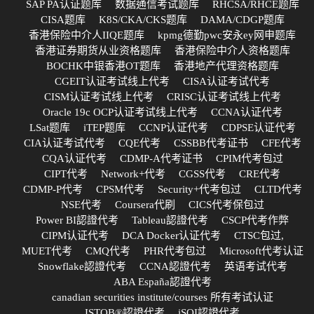
SAP PA认证题库
数据通信考试题库
RHCSA/RHCE题库
CISA题库
K8S/CKA/CKS题库
DAMA/CDGP题库
香港保险中介人IIQE题库
kpmg德勤pwc安永ey网申题库
香港证券期货从业资格题库
香港保险中介人资格题库
BOCHK中银香港OT题库
香港地产代理资格题库
CGEIT认证考试线上代考
CISA认证考试代考
CISM认证考试线上代考
CRISC认证考试线上代考
Oracle 19c OCP认证考试线上代考
CCNA认证代考
LSat题库
iTEP题库
CCNP认证代考
CDPSE认证代考
CIA认证考试代考
CQE代考
CSSBB代考证书
CFE代考
CQA认证代考
CDMP-A代考证书
CPIM代考包过
CIPT代考
Network+代考
CGSS代考
CRE代考
CDMP-P代考
CPSM代考
Security+代考包过
CLTD代考
NSE代考
Coursera代刷
CICS代考保包过
Power BI認證代考
Tableau認證代考
CSCP代考作弊
CIPM认证代考
DCA Docker认证代考
CTSC包过,
MUET代考
CMQ代考
PHR代考包过
Microsoft代考认证
Snowflake認證代考
CCNA認證代考
英语考试代考
ABA España認證代考
canadian securities institute/courses 所有考试认证
ISTQB®認證代考
iSQI認證代考