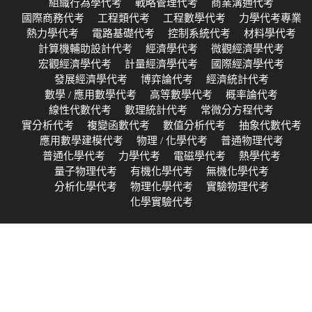
組織行為學代考
戰略管理代考
商業溝通代考
國際商務代考
工程類代考
工程數學代考
力學代考專業
熱力學代考
電路基礎代考
控制系統代考
材料學代考
計算機輔助設計代考
經濟學代考
微觀經濟學代考
宏觀經濟學代考
計量經濟學代考
國際經濟學代考
發展經濟學代考
博弈論代考
經濟統計代考
數學 / 應用數學代考
高等數學代考
概率論代考
線性代數代考
數理統計代考
常微分方程代考
實分析代考
複變函數代考
數值分析代考
抽象代數代考
應用數學建模代考
物理 / 化學代考
普通物理代考
普通化學代考
力學代考
電磁學代考
熱學代考
量子物理代考
有機化學代考
無機化學代考
分析化學代考
物理化學代考
實驗物理代考
化學實驗代考