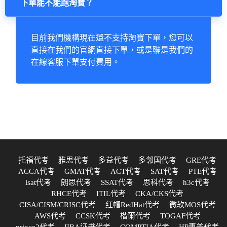
下單能不能跑淘寶？
目前我們機構現在還不支持淘寶下單，您可以
直接在我們的官網直接下單，或是聯是我們的
在線客服下單支付費用。
托福代考
雅思代考
多益代考
多邻国代考
GRE代考
ACCA代考
GMAT代考
ACT代考
SAT代考
PTE代考
lsat代考
朗思代考
SSAT代考
思科代考
h3c代考
RHCE代考
ITIL代考
CKA/CKS代考
CISA/CISM/CRISC代考
红帽RedHat代考
微软MOS代考
AWS代考
CCSK代考
楷爾代考
TOGAF代考
prince2代考
IIBA证书代考
COMPTIA代考
HP惠普代考