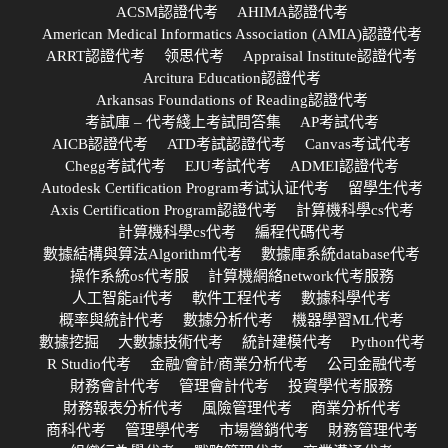
ACSM認證代考
AHIMA認證代考
American Medical Informatics Association (AMIA)認證代考
ARRT認證代考
领思代考
Appraisal Institute認證代考
Arcitura Education認證代考
Arkansas Foundations of Reading認證代考
考試庫 – 代考綫上考試問答集
AP考試代考
AICB認證代考
ATD考試認證代考
Canvas考试代考
Chegg考試代考
EJU考試代考
ADMEI認證代考
Autodesk Certification Program考试认证代考
留學生代考
Axis Certification Program認證代考
計算機科學cs代考
計算機科學cs代考
編程代碼代考
數據結構與算法Algorithm代考
數據庫系統database代考
操作系統os代考服
計算機網絡network代考服務
人工智能ai代考
軟件工程代考
數據科學代考
概率與統計代考
數據分析代考
機器學習ML代考
數據挖掘
大數據技術代考
統計建模代考
Python代考
R Studio代考
金融/會計/商業分析代考
公司金融代考
財務會計代考
管理會計代考
投資學代考服務
財務報表分析代考
風險管理代考
商業分析代考
商科代考
管理學代考
市場營銷代考
財務管理代考