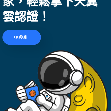
家，輕鬆拿下天翼
雲認證！
QQ联系