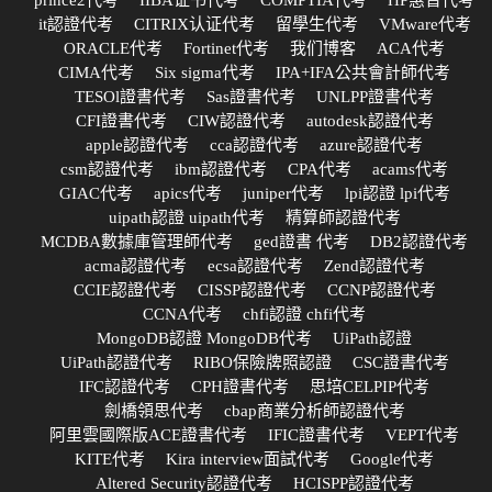
it認證代考
CITRIX认证代考
留學生代考
VMware代考
ORACLE代考
Fortinet代考
我们博客
ACA代考
CIMA代考
Six sigma代考
IPA+IFA公共會計師代考
TESOl證書代考
Sas證書代考
UNLPP證書代考
CFI證書代考
CIW認證代考
autodesk認證代考
apple認證代考
cca認證代考
azure認證代考
csm認證代考
ibm認證代考
CPA代考
acams代考
GIAC代考
apics代考
juniper代考
lpi認證 lpi代考
uipath認證 uipath代考
精算師認證代考
MCDBA數據庫管理師代考
ged證書 代考
DB2認證代考
acma認證代考
ecsa認證代考
Zend認證代考
CCIE認證代考
CISSP認證代考
CCNP認證代考
CCNA代考
chfi認證 chfi代考
MongoDB認證 MongoDB代考
UiPath認證
UiPath認證代考
RIBO保險牌照認證
CSC證書代考
IFC認證代考
CPH證書代考
思培CELPIP代考
劍橋領思代考
cbap商業分析師認證代考
阿里雲國際版ACE證書代考
IFIC證書代考
VEPT代考
KITE代考
Kira interview面試代考
Google代考
Altered Security認證代考
HCISPP認證代考