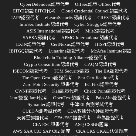
CyberDefenders認證代考
OffSec認證 OffSec代考
EITCI認證 EITCI代考
Cloud Credential Council認證代考
IAPP認證代考
eLearnSecurity認證代考
CREST認證代考
InfoSec Institute認證代考
Cyber Struggle認證代考
ASIS International認證代考
Mile2認證代考
SABSA認證代考
APMG International認證代考
EXIN認證代考
CertNexus認證代考
HISPI認證代考
IBITGQ認證代考
Lunarline認證代考
McAfee Institute認證
Blockchain Training Alliance認證代考
Crypto Consortium認證代考
GAQM認證代考
ISECOM認證代考
TCM Security認證
The IIA認證代考
The Open Group認證代考
Star Certification代考
Zero-Point Security 證書代考
EC First認證代考
CWNP認證代考
Kali認證代考
Check Point認證代考
Jamf認證 Jamf代考
OpenText認證代考
Palo Alto認證代考
Symantec認證代考
牛津Ellt內測考試代考
CUET內測考試代考
CDA數據分析師認證代考
天翼雲認證代考
CFA-ESG證書代考
華為認證代考
CFA ESG證書代考
ASQ CSSBB题库
AWS SAA C03 SAP C02 题库
CKA CKS CKAD认证题库