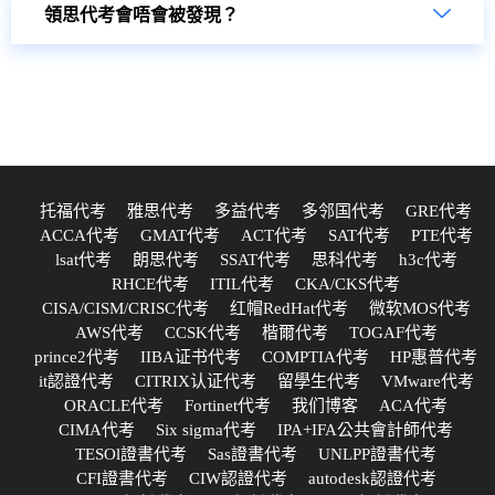
領思代考會唔會被發現？
托福代考
雅思代考
多益代考
多邻国代考
GRE代考
ACCA代考
GMAT代考
ACT代考
SAT代考
PTE代考
lsat代考
朗思代考
SSAT代考
思科代考
h3c代考
RHCE代考
ITIL代考
CKA/CKS代考
CISA/CISM/CRISC代考
红帽RedHat代考
微软MOS代考
AWS代考
CCSK代考
楷爾代考
TOGAF代考
prince2代考
IIBA证书代考
COMPTIA代考
HP惠普代考
it認證代考
CITRIX认证代考
留學生代考
VMware代考
ORACLE代考
Fortinet代考
我们博客
ACA代考
CIMA代考
Six sigma代考
IPA+IFA公共會計師代考
TESOl證書代考
Sas證書代考
UNLPP證書代考
CFI證書代考
CIW認證代考
autodesk認證代考