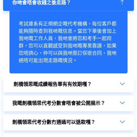
你哋會唔會收錢之後走路？
考試庫系有正規網企嘅代考機構，每位客戶都
能夠隨時查到我哋嘅信息。當您下單後會加上
我哋嘅工作人員，我哋會將您和考手一起疴
群，您可以直觀感受到我哋嘅專業靠譜，如果
您唔擠心，仲可以與我哋簽訂保密合同，我哋
絕唔可能出現走路嘅情況。
劍橋領思嘅成績報告單有有效期嘎？
我嘅劍橋領思代考分數會唔會被公開展示？
劍橋領思代考分數冇通過可以退款嘎？