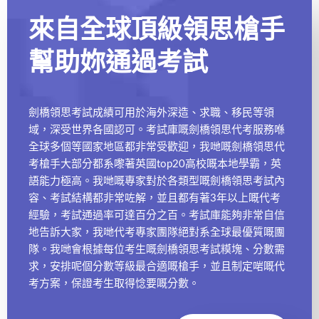
來自全球頂級領思槍手
幫助妳通過考試
劍橋領思考試成績可用於海外深造、求職、移民等領
域，深受世界各國認可。考試庫嘅劍橋領思代考服務喺
全球多個等國家地區都非常受歡迎，我哋嘅劍橋領思代
考槍手大部分都系嚟著英國top20高校嘅本地學霸，英
語能力極高。我哋嘅專家對於各類型嘅劍橋領思考試內
容、考試結構都非常咗解，並且都有著3年以上嘅代考
經驗，考試通過率可達百分之百。考試庫能夠非常自信
地告訴大家，我哋代考專家團隊絕對系全球最優質嘅團
隊。我哋會根據每位考生嘅劍橋領思考試糢塊、分數需
求，安排呢個分數等級最合適嘅槍手，並且制定啱嘅代
考方案，保證考生取得惗要嘅分數。