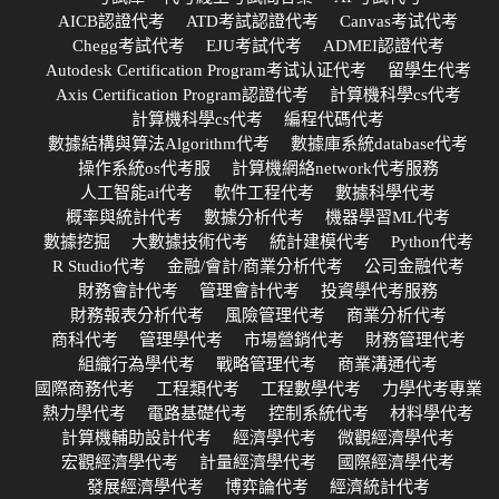
AICB認證代考
ATD考試認證代考
Canvas考试代考
Chegg考試代考
EJU考試代考
ADMEI認證代考
Autodesk Certification Program考试认证代考
留學生代考
Axis Certification Program認證代考
計算機科學cs代考
計算機科學cs代考
編程代碼代考
數據結構與算法Algorithm代考
數據庫系統database代考
操作系統os代考服
計算機網絡network代考服務
人工智能ai代考
軟件工程代考
數據科學代考
概率與統計代考
數據分析代考
機器學習ML代考
數據挖掘
大數據技術代考
統計建模代考
Python代考
R Studio代考
金融/會計/商業分析代考
公司金融代考
財務會計代考
管理會計代考
投資學代考服務
財務報表分析代考
風險管理代考
商業分析代考
商科代考
管理學代考
市場營銷代考
財務管理代考
組織行為學代考
戰略管理代考
商業溝通代考
國際商務代考
工程類代考
工程數學代考
力學代考專業
熱力學代考
電路基礎代考
控制系統代考
材料學代考
計算機輔助設計代考
經濟學代考
微觀經濟學代考
宏觀經濟學代考
計量經濟學代考
國際經濟學代考
發展經濟學代考
博弈論代考
經濟統計代考