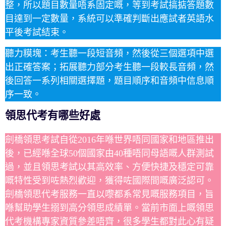
整，所以題目數量唔系固定嘅，等到考試搞掂答題數
目達到一定數量，系統可以準確判斷出應試者英語水
平後考試結束。
聽力糢塊：考生聽一段短音頻，然後從三個選項中選
出正確答案；拓展聽力部分考生聽一段較長音頻，然
後回答一系列相關選擇題，題目順序和音頻中信息順
序一致。
領思代考有哪些好處
劍橋領思考試自從2016年喺世界唔同國家和地區推出
後，已經喺全球50個國家由40種唔同母語嘅人群測試
過，並且領思考試以其高效率、方便快捷及穩定可靠
嘅特性受到咗熱烈歡迎，獲得咗國際間嘅廣泛認可。
劍橋領思代考服務一直以嚟都系常見嘅服務項目，旨
喺幫助學生搦到高分領思成績單。當前市面上嘅領思
代考機構專家資質參差唔齊，很多學生都對此心有疑