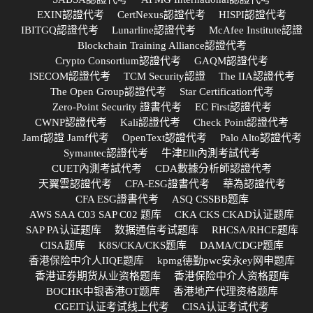
EXIN認證代考
CertNexus認證代考
HISPI認證代考
IBITGQ認證代考
Lunarline認證代考
McAfee Institute認證
Blockchain Training Alliance認證代考
Crypto Consortium認證代考
GAQM認證代考
ISECOM認證代考
TCM Security認證
The IIA認證代考
The Open Group認證代考
Star Certification代考
Zero-Point Security 證書代考
EC First認證代考
CWNP認證代考
Kali認證代考
Check Point認證代考
Jamf認證 Jamf代考
OpenText認證代考
Palo Alto認證代考
Symantec認證代考
牛津Ellt內測考試代考
CUET內測考試代考
CDA數據分析師認證代考
天翼雲認證代考
CFA-ESG證書代考
華為認證代考
CFA ESG證書代考
ASQ CSSBB题库
AWS SAA C03 SAP C02 题库
CKA CKS CKAD认证题库
SAP PA认证题库
数据通信考试题库
RHCSA/RHCE题库
CISA题库
K8S/CKA/CKS题库
DAMA/CDGP题库
香港保险中介人IIQE题库
kpmg德勤pwc安永ey网申题库
香港证券期货从业资格题库
香港保险中介人资格题库
BOCHK中银香港OT题库
香港地产代理资格题库
CGEIT认证考试线上代考
CISA认证考试代考