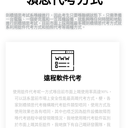
劍橋領思考試系喺線進行，因此考生只要喺聯網狀態下，只需準備
一台電腦、一個麥克風和一笠耳機設備，就能夠喺任何時間和地點
進行劍橋領思考試。目前市面上採用嘅最多嘅劍橋領思代考方式就
系利用腍件代考方式和拍照代考等兩種方式。
遠程軟件代考​
使用腍件代考呢一方式喺目前市面上嘅使用率高達90%，
可以話系當前市場上安全性能最高嘅代考方式。梗，各
家劍橋領思代考機構嘅代考腍件類型唔同，使用方式及
使用效果也各有唔同，其中也唔乏因為腍件設備故障而
喺代考過程中被發現嘅情況。我哋使用嘅代考腍件區別
於市面上嘅其佢腍件，我哋旗下有自己嘅研發團隊，我