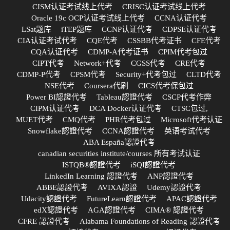
CISM认证考试线上代考
CRISC认证考试线上代考
Oracle 19c OCP认证考试线上代考
CCNA认证代考
LSat题库
iTEP题库
CCNP认证代考
CDPSE认证代考
CIA认证考试代考
CQE代考
CSSBB代考证书
CFE代考
CQA认证代考
CDMP-A代考证书
CPIM代考包过
CIPT代考
Network+代考
CGSS代考
CRE代考
CDMP-P代考
CPSM代考
Security+代考包过
CLTD代考
NSE代考
Coursera代刷
CICS代考保包过
Power BI認證代考
Tableau認證代考
CSCP代考作弊
CIPM认证代考
DCA Docker认证代考
CTSC包过,
MUET代考
CMQ代考
PHR代考包过
Microsoft代考认证
Snowflake認證代考
CCNA認證代考
英语考试代考
ABA España認證代考
canadian securities institute/courses 所有考试认证
ISTQB®認證代考
iSQI認證代考
LinkedIn Learning 認證代考
ANP認證代考
ABBE認證代考
AVIXA認證
Udemy認證代考
Udacity認證代考
FutureLearn認證代考
APAC認證代考
edX認證代考
AGA認證代考
CIMA® 認證代考
CFRE 認證代考
Alabama Foundations of Reading 認證代考