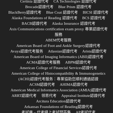
Certinia 認證代考
CA Technologies 認證代考
Brocade認證代考
Blue Prism 認證代考
BlackBerry認證代考
Blue Coat 認證代考
BICSI 認證代考
Alaska Foundations of Reading 認證代考
BCS 認證代考
BACB認證代考
Alaska Insurance 認證代考
Axis Communications certification exam proxy 專業認證代考
服務
ABEM代考服務
American Board of Foot and Ankle Surgery認證代考
Avaya認證代考服务
Atlassian認證代考
Arista認證代考
American Board of Imaging Informatics (ABII)認證代考
ACMA認證代考服務
ABPM認證代考
American College of Financial Services認證代考
American College of Histocompatibility & Immunogenetics
(ACHI)認證代考服务：專業協助您順利通過認證
ACSM認證代考
AHIMA認證代考
American Medical Informatics Association (AMIA)認證代考
ARRT認證代考
领思代考
Appraisal Institute認證代考
Arcitura Education認證代考
Arkansas Foundations of Reading認證代考
考試庫 – 代考綫上考試問答集
AP考試代考