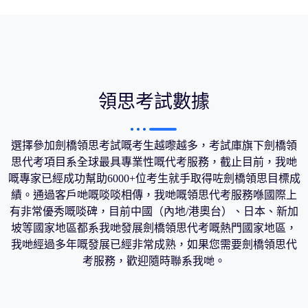
領思考試數據
選擇參加劍橋領思考試嘅考生越嚟越多，考試庫旗下劍橋領
思代考項目系全球最具專業性嘅代考服務，截止目前，我哋
嘅專家已經成功幫助6000+位考生就手取得咗劍橋領思目標成
績。通過客戶哋嘅啖啖相傳，我哋嘅領思代考服務喺國際上
有非常優秀嘅啖碑，目前中國（內地/港奧台）、日本、新加
坡等國家地區都系我哋發展劍橋領思代考嘅熱門國家地區，
我哋經過多年嘅發展已經非常成熟，如果您需要劍橋領思代
考服務，歡迎隨時聯系我哋。