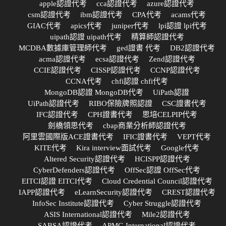
apple認證代考
cca認證代考
azure認證代考
csm認證代考
ibm認證代考
CPA代考
acams代考
GIAC代考
apics代考
juniper代考
lpi認證 lpi代考
uipath認證 uipath代考
精算師認證代考
MCDBA數據庫管理師代考
ged證書 代考
DB2認證代考
acma認證代考
ecsa認證代考
Zend認證代考
CCIE認證代考
CISSP認證代考
CCNP認證代考
CCNA代考
chfi認證 chfi代考
MongoDB認證 MongoDB代考
UiPath認證
UiPath認證代考
RIBO保險牌照認證
CSC證書代考
IFC認證代考
CPH證書代考
思培CELPIP代考
劍橋領思代考
cbap商業分析師認證代考
阿里雲國際版ACE證書代考
IFIC證書代考
VEPT代考
KITE代考
Kira interview面試代考
Google代考
Altered Security認證代考
HCISPP認證代考
CyberDefenders認證代考
OffSec認證 OffSec代考
EITCI認證 EITCI代考
Cloud Credential Council認證代考
IAPP認證代考
eLearnSecurity認證代考
CREST認證代考
InfoSec Institute認證代考
Cyber Struggle認證代考
ASIS International認證代考
Mile2認證代考
SABSA認證代考
APMG International認證代考