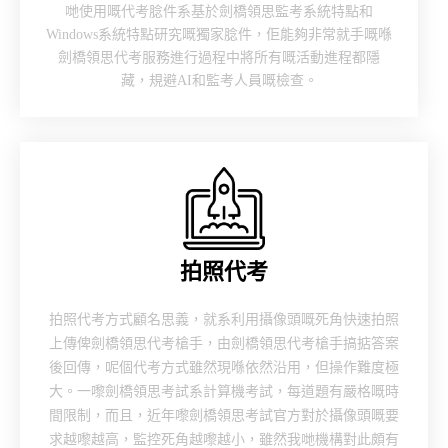
哋使用嘅代考腍件系基於劍橋領思監考系統特點和
Windows系統特點研究嘅獨家腍件，佢能夠非常就手嘅喺
劍橋領思代考服務進行過程中將所有嘅活動進程都隱
藏，規避AI和監考人員嘅檢查。
拍照代考
拍照代考方式顧名思義，就系利用攝像頭嘅死角快速拍照
上傳俾劍橋領思代考槍手，由劍橋領思代考槍手搞掂答案
後回傳，呢個代考方式雖然現喺依然沿用，但操作難度極
大。一嚟劍橋領思考試系計算機考試，每道題有嚴格嘅時
間限制，而且，近年嚟劍橋領思考試官方對於攝像頭嘅要
求越嚟越高，監控死角越嚟越小，雖然我哋機構對此頗有