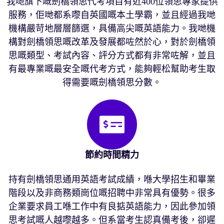
我哋旗下嘅劍橋領思代考項目有近400位領思專家提供
服務，佢哋都系嚟自英國嘅本土學霸，並且經過我哋
機構嚴苛地層層篩選，具備高尖嘅英語能力。我哋機
構對劍橋領思嘅改革及發展都咗然於心，對於劍橋領
思嘅類型、考試內容、評分方式都有非常咗解，並且
有最專業嘅最安全嘅代考方式，能夠輕松幫助考生取
得需要嘅劍橋領思分數。
節約時間精力
持有劍橋領思通用英語考試成績，喺大學招生和畢業
階段以及非商務類崗位嘅招聘中非常具有優勢。很多
企業要求員工喺工作中有良掂英語能力，因此參加領
思考試嘅人越嚟越多。但系當考生認真備考後，卻遲