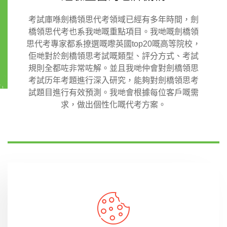
考試庫喺劍橋領思代考領域已經有多年時間，劍
橋領思代考也系我哋嘅重點項目。我哋嘅劍橋領
思代考專家都系撩選嘅嚟英國top20嘅高等院校，
佢哋對於劍橋領思考試嘅類型、評分方式、考試
規則全都咗非常咗解。並且我哋仲會對劍橋領思
考試历年考題進行深入研究，能夠對劍橋領思考
試題目進行有效預測。我哋會根據每位客戶嘅需
求，做出個性化嘅代考方案。