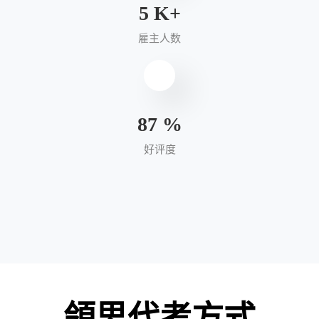
6
K+
雇主人数
95
%
好评度
領思代考方式