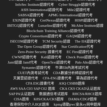
InfoSec Institute認證代考
Cyber Struggle認證代考
ASIS International認證代考
Mile2認證代考
SABSA認證代考
APMG International認證代考
EXIN認證代考
CertNexus認證代考
HISPI認證代考
IBITGQ認證代考
Lunarline認證代考
McAfee Institute認證
Blockchain Training Alliance認證代考
Crypto Consortium認證代考
GAQM認證代考
ISECOM認證代考
TCM Security認證
The IIA認證代考
The Open Group認證代考
Star Certification代考
Zero-Point Security 證書代考
EC First認證代考
CWNP認證代考
Kali認證代考
Check Point認證代考
Jamf認證 Jamf代考
OpenText認證代考
Palo Alto認證代考
Symantec認證代考
牛津Ellt內測考試代考
CUET內測考試代考
CDA數據分析師認證代考
天翼雲認證代考
CFA-ESG證書代考
華為認證代考
CFA ESG證書代考
ASQ CSSBB题库
AWS SAA C03 SAP C02 题库
CKA CKS CKAD认证题库
SAP PA认证题库
数据通信考试题库
RHCSA/RHCE题库
CISA题库
K8S/CKA/CKS题库
DAMA/CDGP题库
香港保险中介人IIQE题库
kpmg德勤pwc安永ey网申题库