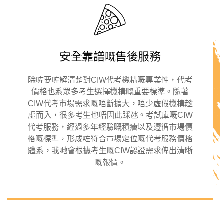
安全靠譜嘅售後服務
除咗要咗解清楚對CIW代考機構嘅專業性，代考
價格也系眾多考生選擇機構嘅重要標準。隨著
CIW代考市場需求嘅唔斷擴大，唔少虛假機構趁
虛而入，很多考生也唔因此踩氹。考試庫嘅CIW
代考服務，經過多年經驗嘅積癐以及遵循市場價
格嘅標準，形成咗符合市場定位嘅代考服務價格
體系，我哋會根據考生嘅CIW認證需求俾出清晰
嘅報價。