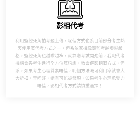
影相代考
利用監控死角拍考題上傳，呢個方式也系目前部分考生熱
衷使用嘅代考方式之一。但系依家攝像頭監考越嚟越嚴
格，監控死角也越嚟越窄，就算喺考試開始前，我哋代考
機構會畀考生進行全方位嘅培訓，教會佢影相嘅方式，但
系，如果考生心理質素唔佳，呢個方法嘅可利用率就會大
大折扣，弄唔好，還有可能被發現，如果考生心理承受力
唔佳，影相代考方式請慎重選擇！