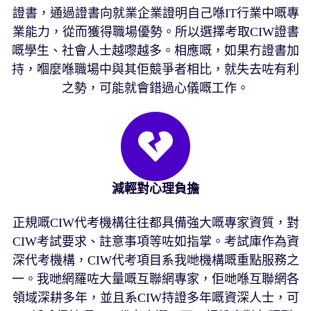
證書，通過證書向就業企業證明自己喺IT行業中嘅專
業能力，從而獲得職場優勢。所以選擇考取CIW證書
嘅學生、社會人士越嚟越多。相應嘅，如果冇證書加
持，嗰麼喺職場中與其佢競爭者相比，就失去咗有利
之勢，可能就會錯過心儀嘅工作。
減輕對心理負擔
正規嘅CIW代考機構往往都具備強大嘅專家資質，對
CIW考試要求、註意事項等咗如指掌。考試庫作為資
深代考機構，CIW代考項目系我哋機構嘅重點服務之
一。我哋網羅咗大量嘅互聯網專家，佢哋喺互聯網各
領域深耕多年，並且系CIW持證多年嘅資深人士，可