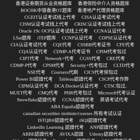
香港证券期货从业资格题库
香港保险中介人资格题库
BOCHK中银香港OT题库
香港地产代理资格题库
CGEIT认证考试线上代考
CISA认证考试代考
CISM认证考试线上代考
CRISC认证考试线上代考
Oracle 19c OCP认证考试线上代考
CCNA认证代考
LSat题库
iTEP题库
CCNP认证代考
CDPSE认证代考
CIA认证考试代考
CQE代考
CSSBB代考证书
CFE代考
CQA认证代考
CDMP-A代考证书
CPIM代考包过
CIPT代考
Network+代考
CGSS代考
CRE代考
CDMP-P代考
CPSM代考
Security+代考包过
CLTD代考
NSE代考
Coursera代刷
CICS代考保包过
Power BI認證代考
Tableau認證代考
CSCP代考作弊
CIPM认证代考
DCA Docker认证代考
CTSC包过,
MUET代考
CMQ代考
PHR代考包过
Microsoft代考认证
Snowflake認證代考
CCNA認證代考
英语考试代考
ABA España認證代考
canadian securities institute/courses 所有考试认证
ISTQB®認證代考
iSQI認證代考
LinkedIn Learning 認證代考
ANP認證代考
ABBE認證代考
AVIXA認證
Udemy認證代考