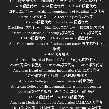
Udacity認證代考
FutureLearn認證代考
APAC認證代考
edX認證代考
AGA認證代考
CIMA® 認證代考
CFRE 認證代考
Alabama Foundations of Reading 認證代考
Certinia 認證代考
CA Technologies 認證代考
Brocade認證代考
Blue Prism 認證代考
BlackBerry認證代考
Blue Coat 認證代考
BICSI 認證代考
Alaska Foundations of Reading 認證代考
BCS 認證代考
BACB認證代考
Alaska Insurance 認證代考
Axis Communications certification exam proxy 專業認證代考
服務
ABEM代考服務
American Board of Foot and Ankle Surgery認證代考
Avaya認證代考服务
Atlassian認證代考
Arista認證代考
American Board of Imaging Informatics (ABII)認證代考
ACMA認證代考服務
ABPM認證代考
American College of Financial Services認證代考
American College of Histocompatibility & Immunogenetics
(ACHI)認證代考服务：專業協助您順利通過認證
ACSM認證代考
AHIMA認證代考
American Medical Informatics Association (AMIA)認證代考
ARRT認證代考
领思代考
Appraisal Institute認證代考