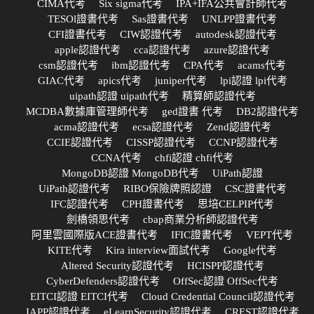
CIMA代考
Six sigma代考
IPA+IFA公共會計師代考
TESOl證書代考
Sas證書代考
UNLPP證書代考
CFI證書代考
CIW認證代考
autodesk認證代考
apple認證代考
cca認證代考
azure認證代考
csm認證代考
ibm認證代考
CPA代考
acams代考
GIAC代考
apics代考
juniper代考
lpi認證 lpi代考
uipath認證 uipath代考
精算師認證代考
MCDBA數據庫管理師代考
ged證書 代考
DB2認證代考
acma認證代考
ecsa認證代考
Zend認證代考
CCIE認證代考
CISSP認證代考
CCNP認證代考
CCNA代考
chfi認證 chfi代考
MongoDB認證 MongoDB代考
UiPath認證
UiPath認證代考
RIBO保險牌照認證
CSC證書代考
IFC認證代考
CPH證書代考
思培CELPIP代考
劍橋領思代考
cbap商業分析師認證代考
阿里雲國際版ACE證書代考
IFIC證書代考
VEPT代考
KITE代考
Kira interview面試代考
Google代考
Altered Security認證代考
HCISPP認證代考
CyberDefenders認證代考
OffSec認證 OffSec代考
EITCI認證 EITCI代考
Cloud Credential Council認證代考
IAPP認證代考
eLearnSecurity認證代考
CREST認證代考