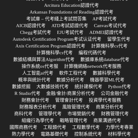
Arcitura Education認證代考
Arkansas Foundations of Reading認證代考
考試庫 – 代考綫上考試問答集
AP考試代考
AICB認證代考
ATD考試認證代考
Canvas考试代考
Chegg考試代考
EJU考試代考
ADMEI認證代考
Autodesk Certification Program考试认证代考
留學生代考
Axis Certification Program認證代考
計算機科學cs代考
計算機科學cs代考
編程代碼代考
數據結構與算法Algorithm代考
數據庫系統database代考
操作系統os代考服
計算機網絡network代考服務
人工智能ai代考
軟件工程代考
數據科學代考
概率與統計代考
數據分析代考
機器學習ML代考
數據挖掘
大數據技術代考
統計建模代考
Python代考
R Studio代考
金融/會計/商業分析代考
公司金融代考
財務會計代考
管理會計代考
投資學代考服務
財務報表分析代考
風險管理代考
商業分析代考
商科代考
管理學代考
市場營銷代考
財務管理代考
組織行為學代考
戰略管理代考
商業溝通代考
國際商務代考
工程類代考
工程數學代考
力學代考專業
熱力學代考
電路基礎代考
控制系統代考
材料學代考