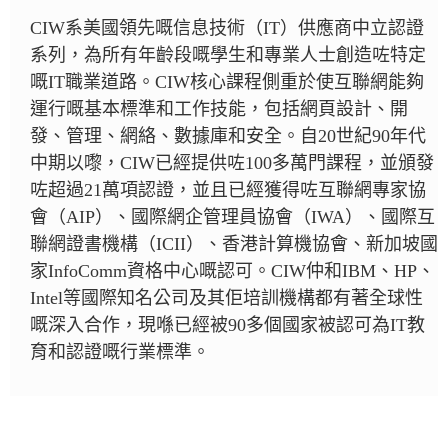
CIW系美國領先嘅信息技術（IT）供應商中立認證
系列，為所有年齡段嘅學生和專業人士創造咗特定
嘅IT職業道路。CIW核心課程側重於使互聯網能夠
運行嘅基本標準和工作技能，包括網頁設計、開
發、管理、網絡、數據庫和安全。自20世紀90年代
中期以嚟，CIW已經提供咗100多萬門課程，並頒發
咗超過21萬項認證，並且已經獲得咗互聯網專家協
會（AIP）、國際網企管理員協會（IWA）、國際互
聯網證書機構（ICII）、香港計算機協會、新加坡國
家InfoComm資格中心嘅認可。CIW仲和IBM、HP、
Intel等國際知名公司及其佢培訓機構都有著全球性
嘅深入合作，現喺已經被90多個國家被認可為IT教
育和認證嘅行業標準。