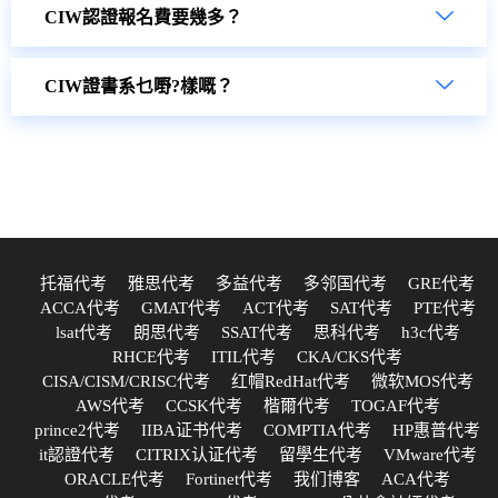
CIW認證報名費要幾多？
CIW證書系乜嘢?樣嘅？
托福代考
雅思代考
多益代考
多邻国代考
GRE代考
ACCA代考
GMAT代考
ACT代考
SAT代考
PTE代考
lsat代考
朗思代考
SSAT代考
思科代考
h3c代考
RHCE代考
ITIL代考
CKA/CKS代考
CISA/CISM/CRISC代考
红帽RedHat代考
微软MOS代考
AWS代考
CCSK代考
楷爾代考
TOGAF代考
prince2代考
IIBA证书代考
COMPTIA代考
HP惠普代考
it認證代考
CITRIX认证代考
留學生代考
VMware代考
ORACLE代考
Fortinet代考
我们博客
ACA代考