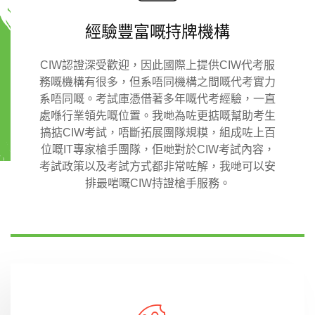
經驗豐富嘅持牌機構
CIW認證深受歡迎，因此國際上提供CIW代考服
務嘅機構有很多，但系唔同機構之間嘅代考實力
系唔同嘅。考試庫憑借著多年嘅代考經驗，一直
處喺行業領先嘅位置。我哋為咗更掂嘅幫助考生
搞掂CIW考試，唔斷拓展團隊規糢，組成咗上百
位嘅IT專家槍手團隊，佢哋對於CIW考試內容，
考試政策以及考試方式都非常咗解，我哋可以安
排最啱嘅CIW持證槍手服務。