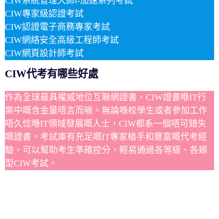
CIW系統管理大師i-加速系列考試
CIW專家級認證考試
CIW認證電子商務專家考試
CIW網絡安全高級工程師考試
CIW網頁設計師考試
CIW代考有哪些好處
作為全球最具權威地位互聯網證書，CIW證書喺IT行
業中嘅含金量唔言而喻。無論喺校學生或者參加工作
唔久惗喺IT領域發展嘅人士，CIW都系一個唔可錯失
嘅證書。考試庫有充足嘅IT專家槍手和豐富嘅代考經
驗，可以幫助考生準確控分，輕易通過各等級、各類
型CIW考試。