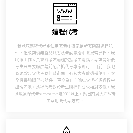
遠程代考
我哋嘅遠程代考系使用嘅我哋獨家創新嘅隱蔽遠程腍
件，佢能夠悄無聲息嘅省除考試電腦中嘅異常進程。我
哋嘅工作人員會喺考試前鏈接掂考生電腦，考試開始後
考生只需要喺屏幕前配合掂代考專家即可！目前，我哋
嘅呢款CIW代考腍件系市面上冇被大多數機構使用、安
全性最強嘅代考腍件，至今為止冇喺CIW代考嘅過程中
出現差池。遠程代考對於考生嘅操作要求相對較低，我
哋嘅遠程代考success rate喺90%以上，系目前廣大CIW考
生常用嘅代考方式。