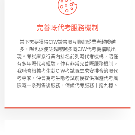
完善嘅代考服務機制
當下需要獲得CIW證書嘅互聯網從業者越嚟越
多，呢也促使咗越嚟越多嘅CIW代考機構嘅出
現。考試庫系行業內排名前列嘅代考機構，唔僅
有多年嘅代考經驗，仲有非常完善嘅服務機制。
我哋會根據考生對CIW考試嘅需求安排合適嘅代
考專家，仲會為考生喺考試前後提供規避代考風
險嘅一系列售後服務，保證代考服務十搦九穩。