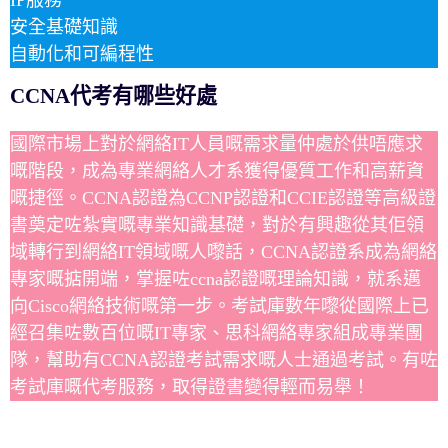
安全基礎知識
自動化和可編程性
CCNA代考有哪些好處
國際市場上對於網絡IT人員嘅需求量仲處於供唔應求
嘅階段，成為專業網絡人才系獲得優質工作和高薪資
嘅捷徑。CCNA認證為CCNP認證和CCIE認證等高級證
書奠定咗紮實嘅專業知識基礎，對於有興趣從其佢領
域轉行到網絡IT領域嘅人嚟話，CCNA認證系成為網絡
專家嘅掂開端，掌握咗ccna認證嘅理論知識，就系邁
向Cisco網絡技術嘅第一步。考試庫數年嚟從國際上已
經召集咗數百位嘅IT專家、思科網絡專家組成專業團
隊，幫助有CCNA認證考試需求嘅人士通過考試。有咗
考試庫嘅代考服務，取得證書變得輕而易舉！