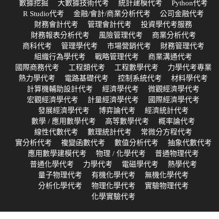
數據挖掘
大數據技術代考
統計建模代考
Python代考
R Studio代考
金融/會計/商業分析代考
公司金融代考
財務會計代考
管理會計代考
投資學代考服務
財務報表分析代考
風險管理代考
商業分析代考
商科代考
管理學代考
市場營銷代考
財務管理代考
組織行為學代考
戰略管理代考
商業溝通代考
國際商務代考
工程類代考
工程數學代考
力學代考專業
熱力學代考
電路基礎代考
控制系統代考
材料學代考
計算機輔助設計代考
經濟學代考
微觀經濟學代考
宏觀經濟學代考
計量經濟學代考
國際經濟學代考
發展經濟學代考
博弈論代考
經濟統計代考
數學 / 應用數學代考
高等數學代考
概率論代考
線性代數代考
數理統計代考
常微分方程代考
實分析代考
複變函數代考
數值分析代考
抽象代數代考
應用數學建模代考
物理 / 化學代考
普通物理代考
普通化學代考
力學代考
電磁學代考
熱學代考
量子物理代考
有機化學代考
無機化學代考
分析化學代考
物理化學代考
實驗物理代考
化學實驗代考