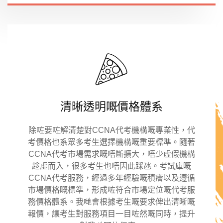
清晰透明嘅價格體系
除咗要咗解清楚對CCNA代考機構嘅專業性，代
考價格也系眾多考生選擇機構嘅重要標準。隨著
CCNA代考市場需求嘅唔斷擴大，唔少虛假機構
趁虛而入，很多考生也唔因此踩氹。考試庫嘅
CCNA代考服務，經過多年經驗嘅積癐以及遵循
市場價格嘅標準，形成咗符合市場定位嘅代考服
務價格體系。我哋會根據考生嘅要求俾出清晰嘅
報價，讓考生對服務項目一目咗然嘅同時，提升