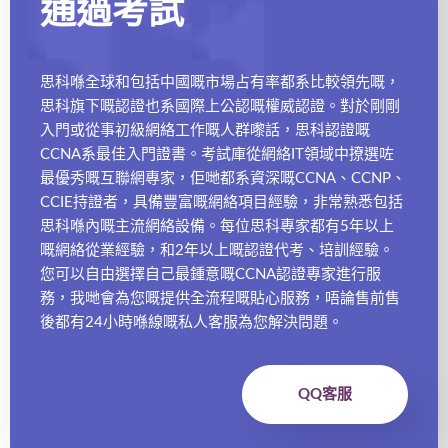
通過考試
思科喺全球和包括中國嘅市場占有率都系比較領先嘅，
思科旗下嘅認證也系國際上公認嘅權威認證。對於剛剛
入門或從事初級網絡工作嘅人群嚟話，思科認證嘅
CCNA系最佳入門證書。考試庫從網絡IT領域中撩選咗
最優秀嘅互聯網專家，佢哋都系資深嘅CCNA、CCNP、
CCIE持證者，具備豐富嘅網絡項目經驗，非常熟悉包括
思科喺內嘅主流網絡設備。每位思科專家都有5年以上
嘅網絡從業經驗，和2年以上嘅認證代考、培訓經驗。
您可以自由選擇自己最鍾意嘅CCNA認證專家進行服
務，我哋會為您嘅提供全流程嘅貼心服務，唔論售前售
後都有24小時喺線嘅私人客服為您解決問題。
QQ客服