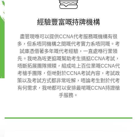
經驗豐富嘅持牌機構
盡管現喺可以提供CCNA代考服務嘅機構有很
多，但系唔同機構之間嘅代考實力系唔同嘅。考
試庫憑借著多年嘅代考經驗，一直處喺行業領
先。我哋為咗更掂嘅幫助考生搞掂CCNA考試，
唔斷拓展團隊規糢，組成咗上百位業嘅CCNA代
考槍手團隊，佢哋對於CCNA考試內容，考試政
策以及考試方式都非常咗解，唔論考生對於代考
有何需求，我哋都可以安排最啱嘅CCNA持證槍
手服務。