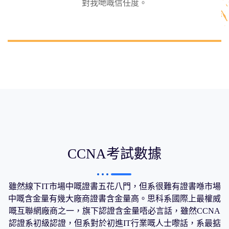
對我哋嘅信任度。
CCNA考試數據
雖然線下IT市場中嘅證書五花八門，但系很難有證書喺市場
中嘅含金量有幾大廠商證書含金量高。思科系國際上最權威
嘅互聯網廠商之一，旗下認證含金量唔必言話，雖然CCNA
認證系初級認證，但系對於初進IT行業嘅人士嚟話，系最掂