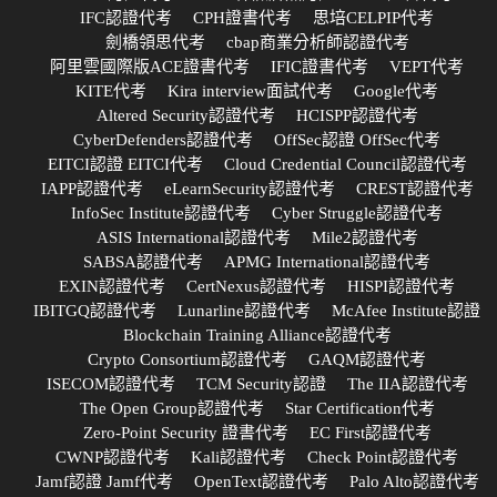
IFC認證代考
CPH證書代考
思培CELPIP代考
劍橋領思代考
cbap商業分析師認證代考
阿里雲國際版ACE證書代考
IFIC證書代考
VEPT代考
KITE代考
Kira interview面試代考
Google代考
Altered Security認證代考
HCISPP認證代考
CyberDefenders認證代考
OffSec認證 OffSec代考
EITCI認證 EITCI代考
Cloud Credential Council認證代考
IAPP認證代考
eLearnSecurity認證代考
CREST認證代考
InfoSec Institute認證代考
Cyber Struggle認證代考
ASIS International認證代考
Mile2認證代考
SABSA認證代考
APMG International認證代考
EXIN認證代考
CertNexus認證代考
HISPI認證代考
IBITGQ認證代考
Lunarline認證代考
McAfee Institute認證
Blockchain Training Alliance認證代考
Crypto Consortium認證代考
GAQM認證代考
ISECOM認證代考
TCM Security認證
The IIA認證代考
The Open Group認證代考
Star Certification代考
Zero-Point Security 證書代考
EC First認證代考
CWNP認證代考
Kali認證代考
Check Point認證代考
Jamf認證 Jamf代考
OpenText認證代考
Palo Alto認證代考