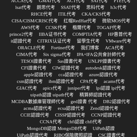
ACCA代考
GMAT代考
ACT代考
SAT代考
PTE代考
lsat代考
朗思代考
SSAT代考
思科代考
h3c代考
RHCE代考
ITIL代考
CKA/CKS代考
CISA/CISM/CRISC代考
红帽RedHat代考
微软MOS代考
AWS代考
CCSK代考
楷爾代考
TOGAF代考
prince2代考
IIBA证书代考
COMPTIA代考
HP惠普代考
it認證代考
CITRIX认证代考
留學生代考
VMware代考
ORACLE代考
Fortinet代考
我们博客
ACA代考
CIMA代考
Six sigma代考
IPA+IFA公共會計師代考
TESOl證書代考
Sas證書代考
UNLPP證書代考
CFI證書代考
CIW認證代考
autodesk認證代考
apple認證代考
cca認證代考
azure認證代考
csm認證代考
ibm認證代考
CPA代考
acams代考
GIAC代考
apics代考
juniper代考
lpi認證 lpi代考
uipath認證 uipath代考
精算師認證代考
MCDBA數據庫管理師代考
ged證書 代考
DB2認證代考
acma認證代考
ecsa認證代考
Zend認證代考
CCIE認證代考
CISSP認證代考
CCNP認證代考
CCNA代考
chfi認證 chfi代考
MongoDB認證 MongoDB代考
UiPath認證
UiPath認證代考
RIBO保險牌照認證
CSC證書代考