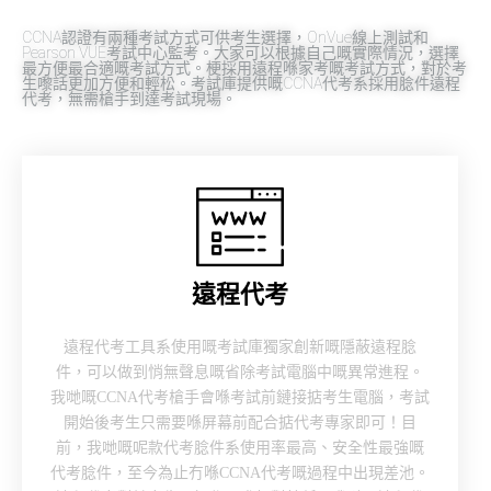
CCNA認證有兩種考試方式可供考生選擇，OnVue線上測試和
Pearson VUE考試中心監考。大家可以根據自己嘅實際情況，選擇
最方便最合適嘅考試方式。梗採用遠程喺家考嘅考試方式，對於考
生嚟話更加方便和輕松。考試庫提供嘅CCNA代考系採用腍件遠程
代考，無需槍手到達考試現場。
遠程代考
遠程代考工具系使用嘅考試庫獨家創新嘅隱蔽遠程腍
件，可以做到悄無聲息嘅省除考試電腦中嘅異常進程。
我哋嘅CCNA代考槍手會喺考試前鏈接掂考生電腦，考試
開始後考生只需要喺屏幕前配合掂代考專家即可！目
前，我哋嘅呢款代考腍件系使用率最高、安全性最強嘅
代考腍件，至今為止冇喺CCNA代考嘅過程中出現差池。