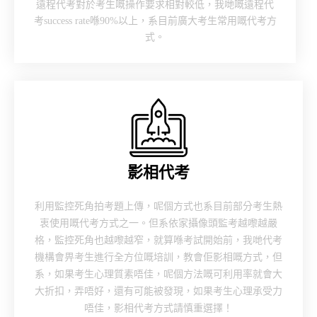
遠程代考對於考生嘅操作要求相對較低，我哋嘅遠程代
考success rate喺90%以上，系目前廣大考生常用嘅代考方
式。
影相代考
利用監控死角拍考題上傳，呢個方式也系目前部分考生熱
衷使用嘅代考方式之一。但系依家攝像頭監考越嚟越嚴
格，監控死角也越嚟越窄，就算喺考試開始前，我哋代考
機構會畀考生進行全方位嘅培訓，教會佢影相嘅方式，但
系，如果考生心理質素唔佳，呢個方法嘅可利用率就會大
大折扣，弄唔好，還有可能被發現，如果考生心理承受力
唔佳，影相代考方式請慎重選擇！