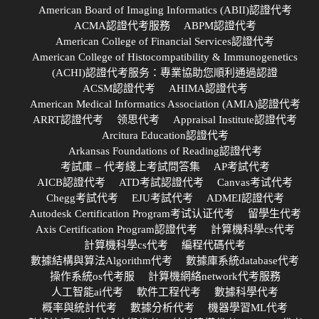
American Board of Imaging Informatics (ABII)認證代考
ACMA認證代考服務
ABPM認證代考
American College of Financial Services認證代考
American College of Histocompatibility & Immunogenetics
(ACHI)認證代考服务：專業協助您順利通過認證
ACSM認證代考
AHIMA認證代考
American Medical Informatics Association (AMIA)認證代考
ARRT認證代考
领思代考
Appraisal Institute認證代考
Arcitura Education認證代考
Arkansas Foundations of Reading認證代考
考試庫 – 代考綫上考試問答集
AP考試代考
AICB認證代考
ATD考試認證代考
Canvas考试代考
Chegg考試代考
EJU考試代考
ADMEI認證代考
Autodesk Certification Program考试认证代考
留學生代考
Axis Certification Program認證代考
計算機科學cs代考
計算機科學cs代考
編程代碼代考
數據結構與算法Algorithm代考
數據庫系統database代考
操作系統os代考服
計算機網絡network代考服務
人工智能ai代考
軟件工程代考
數據科學代考
概率與統計代考
數據分析代考
機器學習ML代考