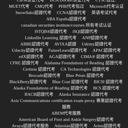
MUET代考
CMQ代考
PHR代考包过
Microsoft代考认证
Snowflake認證代考
CCNA認證代考
英语考试代考
ABA España認證代考
canadian securities institute/courses 所有考试认证
ISTQB®認證代考
iSQI認證代考
LinkedIn Learning 認證代考
ANP認證代考
ABBE認證代考
AVIXA認證
Udemy認證代考
Udacity認證代考
FutureLearn認證代考
APAC認證代考
edX認證代考
AGA認證代考
CIMA® 認證代考
CFRE 認證代考
Alabama Foundations of Reading 認證代考
Certinia 認證代考
CA Technologies 認證代考
Brocade認證代考
Blue Prism 認證代考
BlackBerry認證代考
Blue Coat 認證代考
BICSI 認證代考
Alaska Foundations of Reading 認證代考
BCS 認證代考
BACB認證代考
Alaska Insurance 認證代考
Axis Communications certification exam proxy 專業認證代考
服務
ABEM代考服務
American Board of Foot and Ankle Surgery認證代考
Avaya認證代考服务
Atlassian認證代考
Arista認證代考