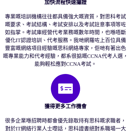
加快流程快速攞證
專業嘅培訓機構往往都具備強大嘅資質，對思科考試
嘅要求、考試結構、考試安排以及考試註意事項等咗
如指掌。考試庫經營代考業務嘅數年時間，也喺唔斷
優化IT認證培訓、代考服務。我哋網羅咗上百位具備
豐富嘅網絡項目經驗嘅思科網絡專家，佢哋有著出色
嘅專業能力和代考經驗，都系很掂嘅CCNA代考人選，
能夠輕松應對CCNA考試。
獲得更多工作機會
很多企業喺招聘時都會優先錄取持有思科嘅求職者，
對於IT網絡行業人士嚟話，思科證書絕對系職場一大