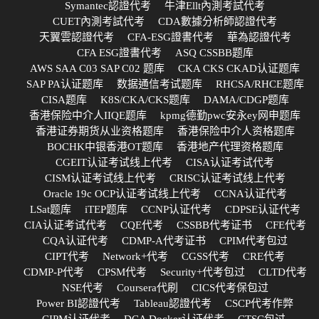
Symantec認證代考
牛津Ellt內測考試代考
CUET內測考試代考
CDA數據分析師認證代考
天翼雲認證代考
CFA-ESG證書代考
華為認證代考
CFA ESG證書代考
ASQ CSSBB题库
AWS SAA C03 SAP C02 题库
CKA CKS CKAD认证题库
SAP PA认证题库
数据通信考试题库
RHCSA/RHCE题库
CISA题库
K8S/CKA/CKS题库
DAMA/CDGP题库
香港保险中介人IIQE题库
kpmg德勤pwc安永ey网申题库
香港证券期货从业资格题库
香港保险中介人资格题库
BOCHK中银香港OT题库
香港地产代理资格题库
CGEIT认证考试线上代考
CISA认证考试代考
CISM认证考试线上代考
CRISC认证考试线上代考
Oracle 19c OCP认证考试线上代考
CCNA认证代考
LSat题库
iTEP题库
CCNP认证代考
CDPSE认证代考
CIA认证考试代考
CQE代考
CSSBB代考证书
CFE代考
CQA认证代考
CDMP-A代考证书
CPIM代考包过
CIPT代考
Network+代考
CGSS代考
CRE代考
CDMP-P代考
CPSM代考
Security+代考包过
CLTD代考
NSE代考
Coursera代刷
CICS代考保包过
Power BI認證代考
Tableau認證代考
CSCP代考作弊
CIPM认证代考
DCA Docker认证代考
CTSC包过,