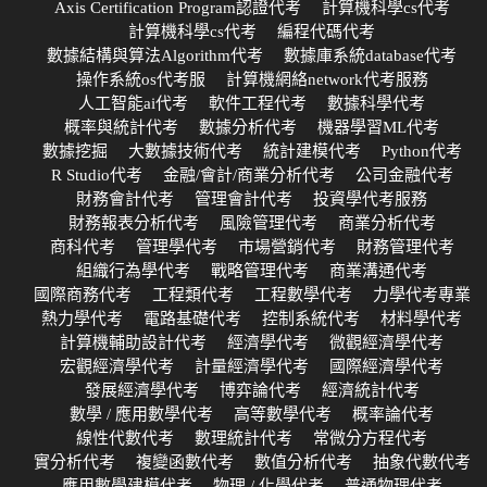
Axis Certification Program認證代考
計算機科學cs代考
計算機科學cs代考
編程代碼代考
數據結構與算法Algorithm代考
數據庫系統database代考
操作系統os代考服
計算機網絡network代考服務
人工智能ai代考
軟件工程代考
數據科學代考
概率與統計代考
數據分析代考
機器學習ML代考
數據挖掘
大數據技術代考
統計建模代考
Python代考
R Studio代考
金融/會計/商業分析代考
公司金融代考
財務會計代考
管理會計代考
投資學代考服務
財務報表分析代考
風險管理代考
商業分析代考
商科代考
管理學代考
市場營銷代考
財務管理代考
組織行為學代考
戰略管理代考
商業溝通代考
國際商務代考
工程類代考
工程數學代考
力學代考專業
熱力學代考
電路基礎代考
控制系統代考
材料學代考
計算機輔助設計代考
經濟學代考
微觀經濟學代考
宏觀經濟學代考
計量經濟學代考
國際經濟學代考
發展經濟學代考
博弈論代考
經濟統計代考
數學 / 應用數學代考
高等數學代考
概率論代考
線性代數代考
數理統計代考
常微分方程代考
實分析代考
複變函數代考
數值分析代考
抽象代數代考
應用數學建模代考
物理 / 化學代考
普通物理代考