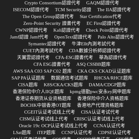
Crypto Consortium認證代考
GAQM認證代考
ISECOM認證代考
TCM Security認證
The IIA認證代考
The Open Group認證代考
Star Certification代考
Zero-Point Security 證書代考
EC First認證代考
CWNP認證代考
Kali認證代考
Check Point認證代考
Jamf認證 Jamf代考
OpenText認證代考
Palo Alto認證代考
Symantec認證代考
牛津Ellt內測考試代考
CUET內測考試代考
CDA數據分析師認證代考
天翼雲認證代考
CFA-ESG證書代考
華為認證代考
CFA ESG證書代考
ASQ CSSBB题库
AWS SAA C03 SAP C02 题库
CKA CKS CKAD认证题库
SAP PA认证题库
数据通信考试题库
RHCSA/RHCE题库
CISA题库
K8S/CKA/CKS题库
DAMA/CDGP题库
香港保险中介人IIQE题库
kpmg德勤pwc安永ey网申题库
香港证券期货从业资格题库
香港保险中介人资格题库
BOCHK中银香港OT题库
香港地产代理资格题库
CGEIT认证考试线上代考
CISA认证考试代考
CISM认证考试线上代考
CRISC认证考试线上代考
Oracle 19c OCP认证考试线上代考
CCNA认证代考
LSat题库
iTEP题库
CCNP认证代考
CDPSE认证代考