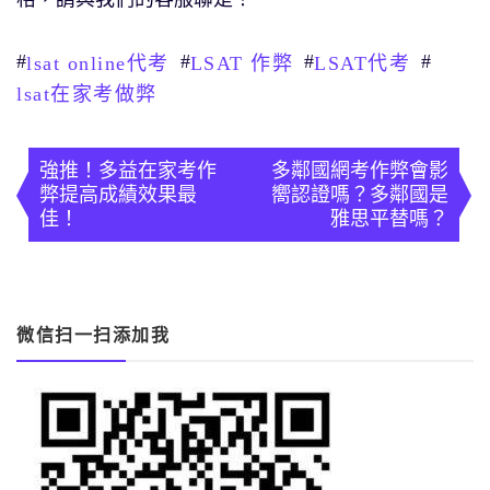
#
#
#
#
lsat online代考
LSAT 作弊
LSAT代考
lsat在家考做弊
文
章
強推！多益在家考作
多鄰國網考作弊會影
弊提高成績效果最
嚮認證嗎？多鄰國是
導
佳！
雅思平替嗎？
覽
微信扫一扫添加我