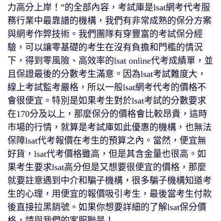
力高分上岸！”的全部內容，考試庫是lsat網考代考服
務行業中最靠譜的機構，我們有非常成熟的保分方案
與網考作弊技術。我們團隊有穿豐富的考試保分經
驗，可以讓零基礎的考生在沒有負擔和門檻的情況
下，得到零風險、高效率的lsat online代考成績單，並
且保證最後的分數考生滿意。因為lsat考試難度大，
線上考試監考嚴格，所以一般lsat網考代考的價格不
會很便宜。特別是如果考生對於lsat考試的分數要求
在170分及以上，那麼保分的價格會比較昂貴，這時
市場的行情，就算是考試庫如此優惠的機構，也無法
保障lsat代考報價在考生的預算之內。當然，便宜無
好貨，lsat代考價格雖高，但是其含金量也很高。如
果考生要求lsat高分但是又想要很便宜的價格，那麼
就要註意遇到中介和騙子機構，很多騙子機構知道考
生的心理，用便宜的報價吸引考生，最後當考生付款
後直接拉黑銷號。如果你想要詳細的了解lsat保分價
格，請與我們的客服聯是！