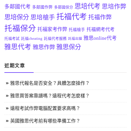
思培代考
思培作弊
多鄰國代考
多鄰國作弊
多鄰國保分
托福代考
思培保分
思培槍手
托福作弊
托福保分
托福家考作弊
托福網考代考
托福槍手
雅思online代考
托福考試
託福cheating
託福代考服務
託福出貓
雅思代考
雅思保分
雅思作弊
近期文章
雅思代報名是否安全？具體怎麼操作？
雅思買答案靠譜嗎？遠程代考怎麼樣？
遠程考試作弊電腦配置要求高嗎？
英國雅思代考前有哪些準備工作？