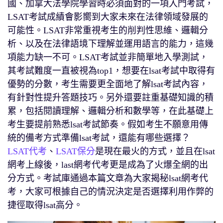
國、加拿大法學院學習時必須面對的一項入門考試，
LSAT考試成績會影嚮到大家未來在法律領域發展的
可能性。LSAT非常重視考生的削判性思維、邏輯分
析、以及在法律語境下理解並運用語言的能力，這幾
項能力缺一不可。LSAT考試並非簡單地入學測試，
其考試難度一直被視為top1，想要在lsat考試中取得有
優勢的分數，考生需要更全面地了解lsat考試內容，
有針對性提升答題技巧。另外還要註重基礎知識的積
累，包括閱讀理解、邏輯分析和數學等，在此基礎上
考生要提前熟悉lsat考試節奏。假如考生不願意用傳
統的備考方式準備lsat考試，還能有哪些選擇？
LSAT代考
、
LSAT保分
是現在最火的方式，並且在lsat
網考上線後，last網考代考更是成為了火爆全網的出
分方式。考試庫通過本篇文章為大家揭秘lsat網考代
考，大家可根據自己的情況決定是否選擇利用作弊的
捷徑取得lsat高分。