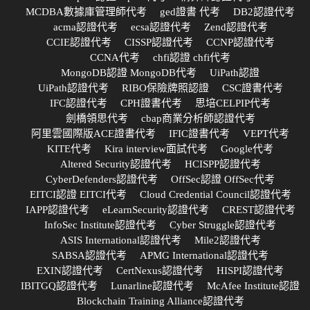
MCDBA數據庫管理師代考
ged證書 代考
DB2認證代考
acma認證代考
ecsa認證代考
Zend認證代考
CCIE認證代考
CISSP認證代考
CCNP認證代考
CCNA代考
chfi認證 chfi代考
MongoDB認證 MongoDB代考
UiPath認證
UiPath認證代考
RIBO保險牌照認證
CSC證書代考
IFC認證代考
CPH證書代考
思培CELPIP代考
劍橋領思代考
cbap商業分析師認證代考
阿里雲國際版ACE證書代考
IFIC證書代考
VEPT代考
KITE代考
Kira interview面試代考
Google代考
Altered Security認證代考
HCISPP認證代考
CyberDefenders認證代考
OffSec認證 OffSec代考
EITCI認證 EITCI代考
Cloud Credential Council認證代考
IAPP認證代考
eLearnSecurity認證代考
CREST認證代考
InfoSec Institute認證代考
Cyber Struggle認證代考
ASIS International認證代考
Mile2認證代考
SABSA認證代考
APMG International認證代考
EXIN認證代考
CertNexus認證代考
HISPI認證代考
IBITGQ認證代考
Lunarline認證代考
McAfee Institute認證
Blockchain Training Alliance認證代考