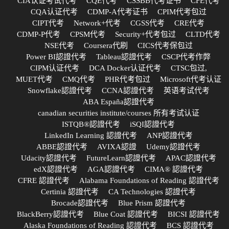
CIA认证考试代考
CQE代考
CSSBB代考证书
CFE代考
CQA认证代考
CDMP-A代考证书
CPIM代考包过
CIPT代考
Network+代考
CGSS代考
CRE代考
CDMP-P代考
CPSM代考
Security+代考包过
CLTD代考
NSE代考
Coursera代刷
CICS代考保包过
Power BI認證代考
Tableau認證代考
CSCP代考作弊
CIPM认证代考
DCA Docker认证代考
CTSC包过,
MUET代考
CMQ代考
PHR代考包过
Microsoft代考认证
Snowflake認證代考
CCNA認證代考
英语考试代考
ABA España認證代考
canadian securities institute/courses 所有考试认证
ISTQB®認證代考
iSQI認證代考
LinkedIn Learning 認證代考
ANP認證代考
ABBE認證代考
AVIXA認證
Udemy認證代考
Udacity認證代考
FutureLearn認證代考
APAC認證代考
edX認證代考
AGA認證代考
CIMA® 認證代考
CFRE 認證代考
Alabama Foundations of Reading 認證代考
Certinia 認證代考
CA Technologies 認證代考
Brocade認證代考
Blue Prism 認證代考
BlackBerry認證代考
Blue Coat 認證代考
BICSI 認證代考
Alaska Foundations of Reading 認證代考
BCS 認證代考