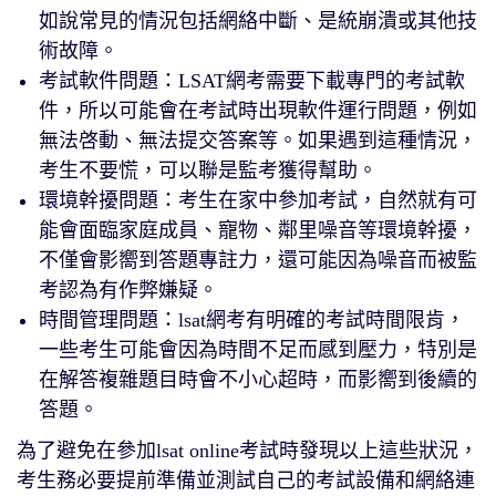
如說常見的情況包括網絡中斷、是統崩潰或其他技
術故障。
考試軟件問題：LSAT網考需要下載專門的考試軟
件，所以可能會在考試時出現軟件運行問題，例如
無法啓動、無法提交答案等。如果遇到這種情況，
考生不要慌，可以聯是監考獲得幫助。
環境幹擾問題：考生在家中參加考試，自然就有可
能會面臨家庭成員、寵物、鄰里噪音等環境幹擾，
不僅會影嚮到答題專註力，還可能因為噪音而被監
考認為有作弊嫌疑。
時間管理問題：lsat網考有明確的考試時間限肯，
一些考生可能會因為時間不足而感到壓力，特別是
在解答複雜題目時會不小心超時，而影嚮到後續的
答題。
為了避免在參加lsat online考試時發現以上這些狀況，
考生務必要提前準備並測試自己的考試設備和網絡連