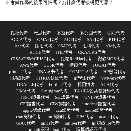
考試作弊的後果可怕嗎？為什麼代考機構更可靠？
托福代考
雅思代考
多益代考
多邻国代考
GRE代考
ACCA代考
GMAT代考
ACT代考
SAT代考
PTE代考
lsat代考
朗思代考
SSAT代考
思科代考
h3c代考
RHCE代考
ITIL代考
CKA/CKS代考
CISA/CISM/CRISC代考
红帽RedHat代考
微软MOS代考
AWS代考
CCSK代考
楷爾代考
TOGAF代考
prince2代考
IIBA证书代考
COMPTIA代考
HP惠普代考
it認證代考
CITRIX认证代考
留學生代考
VMware代考
ORACLE代考
Fortinet代考
我们博客
ACA代考
CIMA代考
Six sigma代考
IPA+IFA公共會計師代考
TESOl證書代考
Sas證書代考
UNLPP證書代考
CFI證書代考
CIW認證代考
autodesk認證代考
apple認證代考
cca認證代考
azure認證代考
csm認證代考
ibm認證代考
CPA代考
acams代考
GIAC代考
apics代考
juniper代考
lpi認證 lpi代考
uipath認證 uipath代考
精算師認證代考