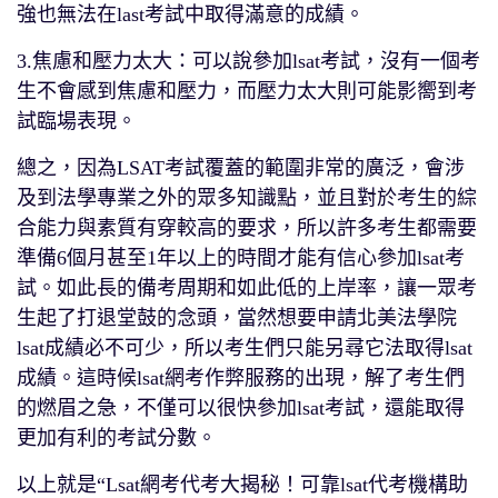
強也無法在last考試中取得滿意的成績。
3.焦慮和壓力太大：可以說參加lsat考試，沒有一個考
生不會感到焦慮和壓力，而壓力太大則可能影嚮到考
試臨場表現。
總之，因為LSAT考試覆蓋的範圍非常的廣泛，會涉
及到法學專業之外的眾多知識點，並且對於考生的綜
合能力與素質有穿較高的要求，所以許多考生都需要
準備6個月甚至1年以上的時間才能有信心參加lsat考
試。如此長的備考周期和如此低的上岸率，讓一眾考
生起了打退堂鼓的念頭，當然想要申請北美法學院
lsat成績必不可少，所以考生們只能另尋它法取得lsat
成績。這時候lsat網考作弊服務的出現，解了考生們
的燃眉之急，不僅可以很快參加lsat考試，還能取得
更加有利的考試分數。
以上就是“Lsat網考代考大揭秘！可靠lsat代考機構助