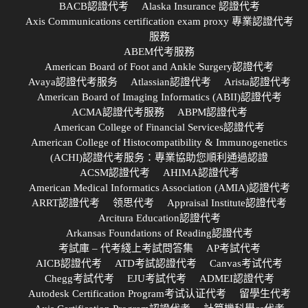
BACB認證代考
Alaska Insurance 認證代考
Axis Communications certification exam proxy 專業認證代考
服務
ABEM代考服務
American Board of Foot and Ankle Surgery認證代考
Avaya認證代考服务
Atlassian認證代考
Arista認證代考
American Board of Imaging Informatics (ABII)認證代考
ACMA認證代考服務
ABPM認證代考
American College of Financial Services認證代考
American College of Histocompatibility & Immunogenetics
(ACHI)認證代考服务：專業協助您順利通過認證
ACSM認證代考
AHIMA認證代考
American Medical Informatics Association (AMIA)認證代考
ARRT認證代考
领思代考
Appraisal Institute認證代考
Arcitura Education認證代考
Arkansas Foundations of Reading認證代考
考試庫 – 代考綫上考試問答集
AP考試代考
AICB認證代考
ATD考試認證代考
Canvas考试代考
Chegg考試代考
EJU考試代考
ADMEI認證代考
Autodesk Certification Program考试认证代考
留學生代考