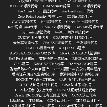
Crypto Consortium認證代考
GAQM認證代考
ISECOM認證代考
TCM Security認證
The IIA認證代考
The Open Group認證代考
Star Certification代考
Zero-Point Security 證書代考
EC First認證代考
CWNP認證代考
Kali認證代考
Check Point認證代考
Jamf認證 Jamf代考
OpenText認證代考
Palo Alto認證代考
Symantec認證代考
牛津Ellt內測考試代考
CUET內測考試代考
CDA數據分析師認證代考
天翼雲認證代考
CFA-ESG證書代考
華為認證代考
CFA ESG證書代考
ASQ CSSBB题库
AWS SAA C03 SAP C02 题库
CKA CKS CKAD认证题库
SAP PA认证题库
数据通信考试题库
RHCSA/RHCE题库
CISA题库
K8S/CKA/CKS题库
DAMA/CDGP题库
香港保险中介人IIQE题库
kpmg德勤pwc安永ey网申题库
香港证券期货从业资格题库
香港保险中介人资格题库
BOCHK中银香港OT题库
香港地产代理资格题库
CGEIT认证考试线上代考
CISA认证考试代考
CISM认证考试线上代考
CRISC认证考试线上代考
Oracle 19c OCP认证考试线上代考
CCNA认证代考
LSat题库
iTEP题库
CCNP认证代考
CDPSE认证代考
CIA认证考试代考
CQE代考
CSSBB代考证书
CFE代考