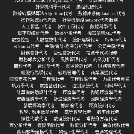
Axis Certification Program認證代考
計算機科學cs代考
計算機科學cs代考
編程代碼代考
數據結構與算法Algorithm代考
數據庫系統database代考
操作系統os代考服
計算機網絡network代考服務
人工智能ai代考
軟件工程代考
數據科學代考
概率與統計代考
數據分析代考
機器學習ML代考
數據挖掘
大數據技術代考
統計建模代考
Python代考
R Studio代考
金融/會計/商業分析代考
公司金融代考
財務會計代考
管理會計代考
投資學代考服務
財務報表分析代考
風險管理代考
商業分析代考
商科代考
管理學代考
市場營銷代考
財務管理代考
組織行為學代考
戰略管理代考
商業溝通代考
國際商務代考
工程類代考
工程數學代考
力學代考專業
熱力學代考
電路基礎代考
控制系統代考
材料學代考
計算機輔助設計代考
經濟學代考
微觀經濟學代考
宏觀經濟學代考
計量經濟學代考
國際經濟學代考
發展經濟學代考
博弈論代考
經濟統計代考
數學 / 應用數學代考
高等數學代考
概率論代考
線性代數代考
數理統計代考
常微分方程代考
實分析代考
複變函數代考
數值分析代考
抽象代數代考
應用數學建模代考
物理 / 化學代考
普通物理代考