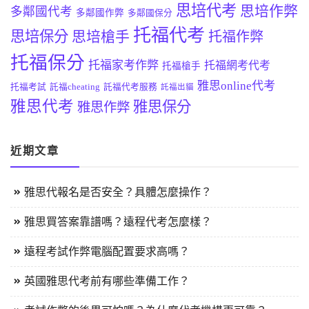
思培代考
思培作弊
多鄰國代考
多鄰國作弊
多鄰國保分
托福代考
思培保分
思培槍手
托福作弊
托福保分
托福家考作弊
托福網考代考
托福槍手
雅思online代考
托福考試
託福cheating
託福代考服務
託福出貓
雅思代考
雅思保分
雅思作弊
近期文章
雅思代報名是否安全？具體怎麼操作？
雅思買答案靠譜嗎？遠程代考怎麼樣？
遠程考試作弊電腦配置要求高嗎？
英國雅思代考前有哪些準備工作？