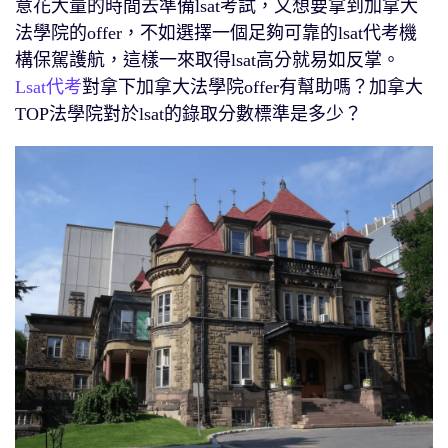
意花大量的時間去準備lsat考試，又想要拿到加拿大
法學院的offer，不如選擇一個足夠可靠的lsat代考機
構保駕護航，這樣一來取得lsat高分就易如反掌。
Lsat代考
對拿下加拿大法學院offer有幫助嗎？加拿大
TOP法學院對於lsat的錄取分數標準是多少？