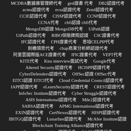
MCDBA數據庫管理師代考
ged證書 代考
DB2認證代考
acma認證代考
ecsa認證代考
Zend認證代考
CCIE認證代考
CISSP認證代考
CCNP認證代考
CCNA代考
chfi認證 chfi代考
MongoDB認證 MongoDB代考
UiPath認證
UiPath認證代考
RIBO保險牌照認證
CSC證書代考
IFC認證代考
CPH證書代考
思培CELPIP代考
劍橋領思代考
cbap商業分析師認證代考
阿里雲國際版ACE證書代考
IFIC證書代考
VEPT代考
KITE代考
Kira interview面試代考
Google代考
Altered Security認證代考
HCISPP認證代考
CyberDefenders認證代考
OffSec認證 OffSec代考
EITCI認證 EITCI代考
Cloud Credential Council認證代考
IAPP認證代考
eLearnSecurity認證代考
CREST認證代考
InfoSec Institute認證代考
Cyber Struggle認證代考
ASIS International認證代考
Mile2認證代考
SABSA認證代考
APMG International認證代考
EXIN認證代考
CertNexus認證代考
HISPI認證代考
IBITGQ認證代考
Lunarline認證代考
McAfee Institute認證
Blockchain Training Alliance認證代考