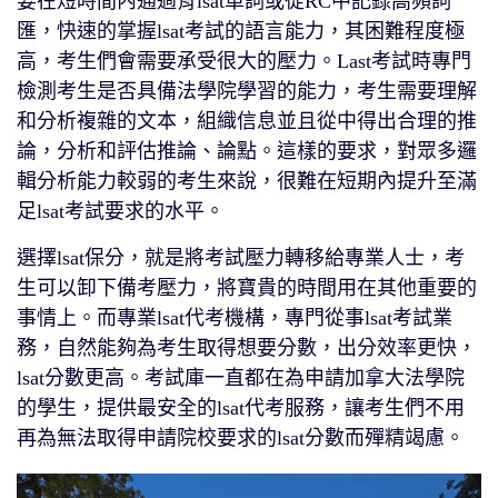
要在短時間內通過背lsat單詞或從RC中記錄高頻詞
匯，快速的掌握lsat考試的語言能力，其困難程度極
高，考生們會需要承受很大的壓力。Last考試時專門
檢測考生是否具備法學院學習的能力，考生需要理解
和分析複雜的文本，組織信息並且從中得出合理的推
論，分析和評估推論、論點。這樣的要求，對眾多邏
輯分析能力較弱的考生來說，很難在短期內提升至滿
足lsat考試要求的水平。
選擇lsat保分，就是將考試壓力轉移給專業人士，考
生可以卸下備考壓力，將寶貴的時間用在其他重要的
事情上。而專業lsat代考機構，專門從事lsat考試業
務，自然能夠為考生取得想要分數，出分效率更快，
lsat分數更高。考試庫一直都在為申請加拿大法學院
的學生，提供最安全的lsat代考服務，讓考生們不用
再為無法取得申請院校要求的lsat分數而殫精竭慮。