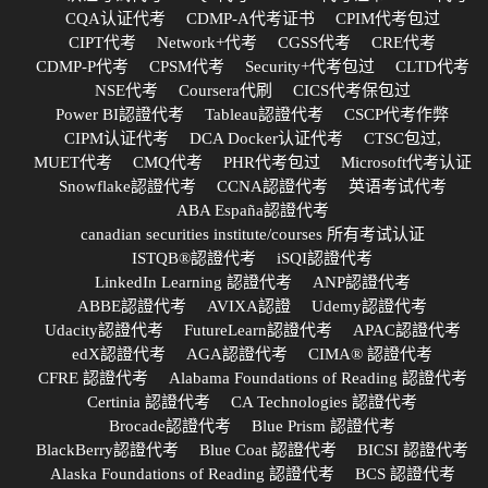
CQA认证代考
CDMP-A代考证书
CPIM代考包过
CIPT代考
Network+代考
CGSS代考
CRE代考
CDMP-P代考
CPSM代考
Security+代考包过
CLTD代考
NSE代考
Coursera代刷
CICS代考保包过
Power BI認證代考
Tableau認證代考
CSCP代考作弊
CIPM认证代考
DCA Docker认证代考
CTSC包过,
MUET代考
CMQ代考
PHR代考包过
Microsoft代考认证
Snowflake認證代考
CCNA認證代考
英语考试代考
ABA España認證代考
canadian securities institute/courses 所有考试认证
ISTQB®認證代考
iSQI認證代考
LinkedIn Learning 認證代考
ANP認證代考
ABBE認證代考
AVIXA認證
Udemy認證代考
Udacity認證代考
FutureLearn認證代考
APAC認證代考
edX認證代考
AGA認證代考
CIMA® 認證代考
CFRE 認證代考
Alabama Foundations of Reading 認證代考
Certinia 認證代考
CA Technologies 認證代考
Brocade認證代考
Blue Prism 認證代考
BlackBerry認證代考
Blue Coat 認證代考
BICSI 認證代考
Alaska Foundations of Reading 認證代考
BCS 認證代考