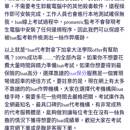
單，不需要考生卸載電腦中的其他殺毒軟件，遠程操
作即可安裝完成，工作人員也會進行本地測試確保無
我。lsat線上考試過程中，prometric監考不會發現考
生電腦中安裝了任何違規程序，因此我們可以保證不
被lsat監考軟件檢測出一絲作弊癢跡。
以上就是“lsat代考對拿下加拿大法學院offer有幫助
嗎？100%成功率……”的全部內容。如果你不想要花
費大量時間與精力準備lsat考試，如果你想要得到最
保險的lsat高分，選擇靠譜的
lsat保分
服務是一個實現
彎道超車的絕佳方式。要註意的是，現在網上有太多
不靠譜的的lsat作弊機構，大家在選擇代考機構與lsat
槍手時，需要多花一些時間去嚴格把關。考試庫作為
全網最知名、最具口碑的lsat代考機構，有非常成熟
的代考服務體是，能夠做到讓每位考生在沒有一絲負
擔的情況下獲得想要的lsat成績單，歡迎大家在考試
庫官網下單或是聯是客服下單。