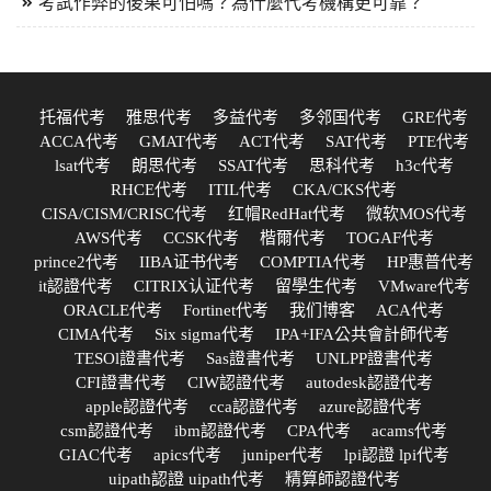
考試作弊的後果可怕嗎？為什麼代考機構更可靠？
托福代考
雅思代考
多益代考
多邻国代考
GRE代考
ACCA代考
GMAT代考
ACT代考
SAT代考
PTE代考
lsat代考
朗思代考
SSAT代考
思科代考
h3c代考
RHCE代考
ITIL代考
CKA/CKS代考
CISA/CISM/CRISC代考
红帽RedHat代考
微软MOS代考
AWS代考
CCSK代考
楷爾代考
TOGAF代考
prince2代考
IIBA证书代考
COMPTIA代考
HP惠普代考
it認證代考
CITRIX认证代考
留學生代考
VMware代考
ORACLE代考
Fortinet代考
我们博客
ACA代考
CIMA代考
Six sigma代考
IPA+IFA公共會計師代考
TESOl證書代考
Sas證書代考
UNLPP證書代考
CFI證書代考
CIW認證代考
autodesk認證代考
apple認證代考
cca認證代考
azure認證代考
csm認證代考
ibm認證代考
CPA代考
acams代考
GIAC代考
apics代考
juniper代考
lpi認證 lpi代考
uipath認證 uipath代考
精算師認證代考