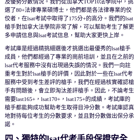
及優勢分數情況。我們從加拿大TOP10法學院中，挑
選了80+法律專業碩博士，他們都是各法律專業的佼
佼者，在lsat考試中取得了175分+的高分。我們的lsat
槍手對加拿大法學院非常了解，可以幫助考生了解更
多申請信息與lsat考試信息，幫助大家更快上岸。
考試庫是經過精挑細選後才挑選出最優秀的lsat槍手
成員，他們都經過了專業的崗前培訓，並且在之前的
lsat代考服務中沒有出現過失誤的情況。我們一向註
重考生對於lsat槍手的評價，因此對於一些在lsat代考
服務中受到考生差評的槍手，我們在經過核實確認槍
手有問題後，會立即淘汰差評槍手。因此，不論考生
需要last165+，lsat170+，lsat175+的成績，考試庫的
槍手都能夠成功幫助考生取得目沖分數。考試庫認真
地對待每位考生的分數要求，並且對分數做出保分承
諾。
四、獨特的lsat代考手段保證安全