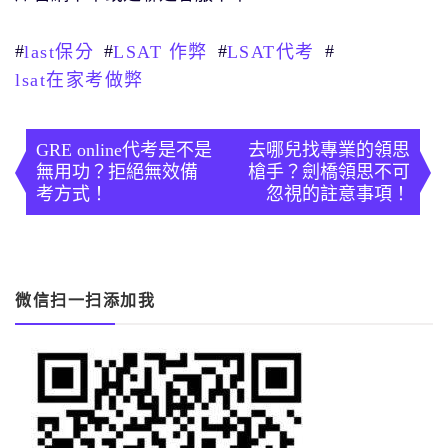
#
#
#
#
last保分
LSAT 作弊
LSAT代考
lsat在家考做弊
文
章
GRE online代考是不是
去哪兒找專業的領思
無用功？拒絕無效備
槍手？劍橋領思不可
導
考方式！
忽視的註意事項！
覽
微信扫一扫添加我