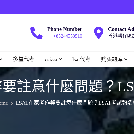
Phone Number
Contact Ad
+85244553510
香港灣仔區跑
多益代考
csi.ca
lsat代考
购买题库
弊要註意什麼問題？L
ome
LSAT在家考作弊要註意什麼問題？LSAT考試報