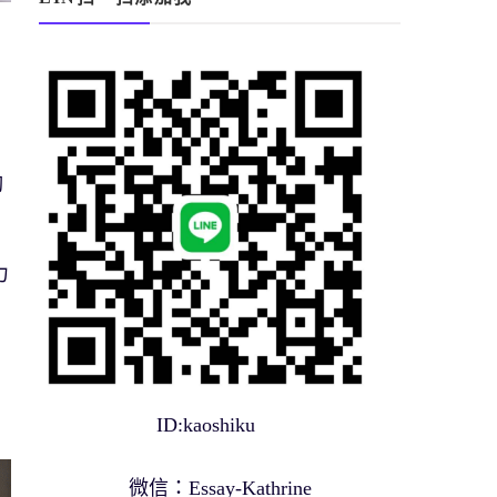
夠
力
，
ID:kaoshiku
微信：Essay-Kathrine