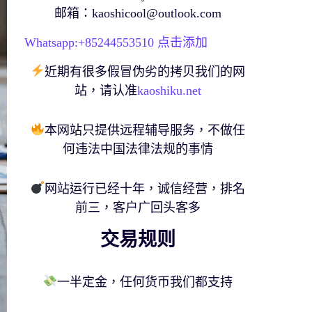
邮箱：
kaoshicool@outlook.com
Whatsapp:+
85244553510
点击添加
近期有很多假冒伪劣的拷贝我们的网
站，请认准
kaoshiku.net
本网站只提供远程辅导服务，不做任
何违法中国法律法规的事情
网站运行已经十年，诚信经营，排名
前三，客户广回头客多
交易规则
一半定金，任何货币我们都支持