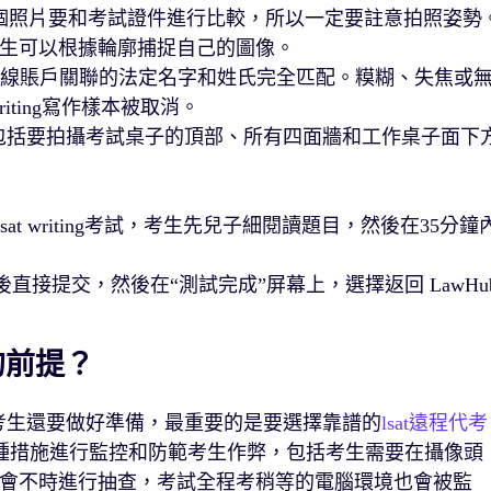
個照片要和考試證件進行比較，所以一定要註意拍照姿勢
生可以根據輪廓捕捉自己的圖像。
C在線賬戶關聯的法定名字和姓氏完全匹配。糢糊、失焦或
riting寫作樣本被取消。
，包括要拍攝考試桌子的頂部、所有四面牆和工作桌子面下
t writing考試，考生先兒子細閱讀題目，然後在35分鐘
成後直接提交，然後在“測試完成”屏幕上，選擇返回 LawHu
的前提？
，考生還要做好準備，最重要的是要選擇靠譜的
lsat遠程代考
多種措施進行監控和防範考生作弊，包括考生需要在攝像頭
會不時進行抽查，考試全程考稍等的電腦環境也會被監