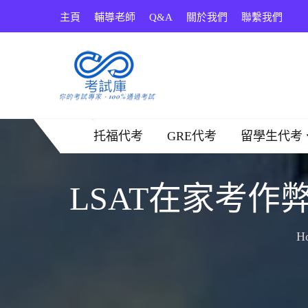
Skip
主頁
輔導老師
Q&A
關於我們
聯繫我們
to
content
考試庫
托福代考
GRE代考
留學生代考
LSAT在家考作
H