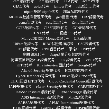
csm認證代考
ibm認證代考
CPA代考
acams代考
GIAC代考
apics代考
juniper代考
lpi認證 lpi代考
uipath認證 uipath代考
精算師認證代考
MCDBA數據庫管理師代考
ged證書 代考
DB2認證代考
acma認證代考
ecsa認證代考
Zend認證代考
CCIE認證代考
CISSP認證代考
CCNP認證代考
CCNA代考
chfi認證 chfi代考
MongoDB認證 MongoDB代考
UiPath認證
UiPath認證代考
RIBO保險牌照認證
CSC證書代考
IFC認證代考
CPH證書代考
思培CELPIP代考
劍橋領思代考
cbap商業分析師認證代考
阿里雲國際版ACE證書代考
IFIC證書代考
VEPT代考
KITE代考
Kira interview面試代考
Google代考
Altered Security認證代考
HCISPP認證代考
CyberDefenders認證代考
OffSec認證 OffSec代考
EITCI認證 EITCI代考
Cloud Credential Council認證代考
IAPP認證代考
eLearnSecurity認證代考
CREST認證代考
InfoSec Institute認證代考
Cyber Struggle認證代考
ASIS International認證代考
Mile2認證代考
SABSA認證代考
APMG International認證代考
EXIN認證代考
CertNexus認證代考
HISPI認證代考