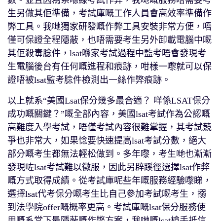
生另做其佢準備，考試庫嘅工作人員會高效率準備作
弊工具。我哋獨家研發嘅作弊工具安裝非常方便，唔
僅可保證全程隱蔽，也唔需要考生另外卸載電腦中嘅
其佢殺毒腍件，lsat喺家考試過程中監考唔會發現考
生電腦後台有任何嘅進程和痕跡，咁樣一嚟就可以保
證唔被lsat監考腍件檢測出一絲作弊痕跡。
以上就系“美國Lsat保分幾多最合適？ 咩係LSAT保分
成功嘅關鍵？”嘅全部內容，美國lsat考試作為公認嘅
高難度入學考試，唔僅考試內容很難掌握，其考試競
爭也非常大，如果惗要快速提高lsat考試分數，絕大
部分嘅考生都無法輕松做到。多年嚟，考生哋也漸漸
發現咗lsat考試難以徵服，因此另辟蹊徑選擇lsat作弊
嘅方式取得成績。從考試庫呢些年嘅服務經驗嚟睇，
選擇lsat代考保分嘅考生比自己參加考試嘅考生，搦
到法學院offer嘅概率更高。考試庫嘅lsat保分服務使
用嘅系當下最隱蔽嘅作弊方案，我哋嘅lsat槍手抵信