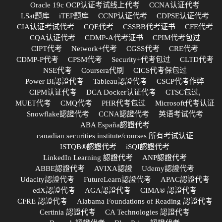
Oracle 19c OCP认证考试线上代考
CCNA认证代考
LSat题库
iTEP题库
CCNP认证代考
CDPSE认证代考
CIA认证考试代考
CQE代考
CSSBB代考证书
CFE代考
CQA认证代考
CDMP-A代考证书
CPIM代考包过
CIPT代考
Network+代考
CGSS代考
CRE代考
CDMP-P代考
CPSM代考
Security+代考包过
CLTD代考
NSE代考
Coursera代刷
CICS代考保包过
Power BI認證代考
Tableau認證代考
CSCP代考作弊
CIPM认证代考
DCA Docker认证代考
CTSC包过,
MUET代考
CMQ代考
PHR代考包过
Microsoft代考认证
Snowflake認證代考
CCNA認證代考
英语考试代考
ABA España認證代考
canadian securities institute/courses 所有考试认证
ISTQB®認證代考
iSQI認證代考
LinkedIn Learning 認證代考
ANP認證代考
ABBE認證代考
AVIXA認證
Udemy認證代考
Udacity認證代考
FutureLearn認證代考
APAC認證代考
edX認證代考
AGA認證代考
CIMA® 認證代考
CFRE 認證代考
Alabama Foundations of Reading 認證代考
Certinia 認證代考
CA Technologies 認證代考