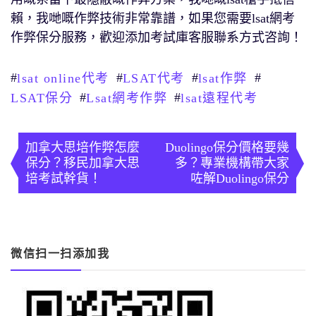
賴，我哋嘅作弊技術非常靠譜，如果您需要lsat網考
作弊保分服務，歡迎添加考試庫客服聯系方式咨詢！
#
#
#
#
lsat online代考
LSAT代考
lsat作弊
#
#
LSAT保分
Lsat網考作弊
lsat遠程代考
文
章
加拿大思培作弊怎麼
Duolingo保分價格要幾
保分？移民加拿大思
多？專業機構帶大家
導
培考試幹貨！
咗解Duolingo保分
覽
微信扫一扫添加我