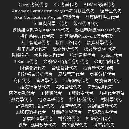
Chegg考試代考
EJU考試代考
ADMEI認證代考
Autodesk Certification Program考试认证代考
留學生代考
Axis Certification Program認證代考
計算機科學cs代考
計算機科學cs代考
編程代碼代考
數據結構與算法Algorithm代考
數據庫系統database代考
操作系統os代考服
計算機網絡network代考服務
人工智能ai代考
軟件工程代考
數據科學代考
概率與統計代考
數據分析代考
機器學習ML代考
數據挖掘
大數據技術代考
統計建模代考
Python代考
R Studio代考
金融/會計/商業分析代考
公司金融代考
財務會計代考
管理會計代考
投資學代考服務
財務報表分析代考
風險管理代考
商業分析代考
商科代考
管理學代考
市場營銷代考
財務管理代考
組織行為學代考
戰略管理代考
商業溝通代考
國際商務代考
工程類代考
工程數學代考
力學代考專業
熱力學代考
電路基礎代考
控制系統代考
材料學代考
計算機輔助設計代考
經濟學代考
微觀經濟學代考
宏觀經濟學代考
計量經濟學代考
國際經濟學代考
發展經濟學代考
博弈論代考
經濟統計代考
數學 / 應用數學代考
高等數學代考
概率論代考