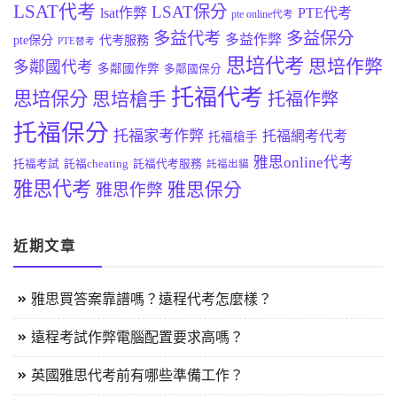
LSAT代考
LSAT保分
lsat作弊
PTE代考
pte online代考
多益代考
多益保分
多益作弊
pte保分
代考服務
PTE替考
思培代考
思培作弊
多鄰國代考
多鄰國作弊
多鄰國保分
托福代考
思培保分
思培槍手
托福作弊
托福保分
托福家考作弊
托福網考代考
托福槍手
雅思online代考
托福考試
託福cheating
託福代考服務
託福出貓
雅思代考
雅思保分
雅思作弊
近期文章
雅思買答案靠譜嗎？遠程代考怎麼樣？
遠程考試作弊電腦配置要求高嗎？
英國雅思代考前有哪些準備工作？