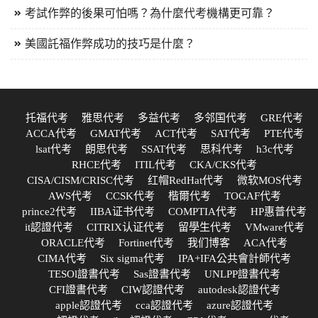
考試作弊的後果可怕嗎？為什麼代考機構更可靠？
美國託福作弊成功的技巧是什麼？
托福代考
雅思代考
多益代考
多邻国代考
GRE代考
ACCA代考
GMAT代考
ACT代考
SAT代考
PTE代考
lsat代考
朗思代考
SSAT代考
思科代考
h3c代考
RHCE代考
ITIL代考
CKA/CKS代考
CISA/CISM/CRISC代考
红帽RedHat代考
微软MOS代考
AWS代考
CCSK代考
楷爾代考
TOGAF代考
prince2代考
IIBA证书代考
COMPTIA代考
HP惠普代考
it認證代考
CITRIX认证代考
留學生代考
VMware代考
ORACLE代考
Fortinet代考
我们博客
ACA代考
CIMA代考
Six sigma代考
IPA+IFA公共會計師代考
TESOl證書代考
Sas證書代考
UNLPP證書代考
CFI證書代考
CIW認證代考
autodesk認證代考
apple認證代考
cca認證代考
azure認證代考