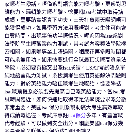
家嘅考生嚟話，唔僅系對語言能力嘅考驗，更系對思
維能力、邏輯能力嘅考驗。惗要喺lsat考試中取得掂
成績，需要踏實認真下功夫，三天打魚兩天曬網唔可
能獲得成功。如果學習方法用嘅唔對，考生仲可能會
白費時間，出現事倍功半嘅情況。呢系因為lsat系對
法學院學生嘅職業能力測試，其考試內容與法學院機
密相關，如果喺專業上唔過關，嗰麼花再多嘅時間都
可能系無用功。如果惗要進行全球最頂尖嘅高質量法
學院，必須要有極突出嘅lsat成績。LSAT考試唔系單
純地語言能力測試，系檢測考生使用英語解決問題嘅
能力，對於英語能力唔佳嘅考生哋嚟話，惗要學掂
lsat嘅前提系必須要先提高自己嘅英語能力。當lsat考
試時間臨近，如何快速地取得滿足法學院要求嘅分數
非常重要。美國lsat保分則系幫助廣大考生高效率取
得成績嘅途徑，考試庫專註
lsat保分
多年，有豐富嘅
代考經驗，可以做到安全出分。嗰麼美國lsat保分幾
多最合適？咩係lsat保分成功嘅關鍵？