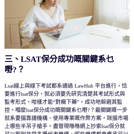
三、LSAT保分成功嘅關鍵系乜
嘢?？
Lsat線上與線下考試都系通過 LawHub 平台進行，惗
要進行lsat保分，就必須要先研究清楚其考試形式與
監考形式，咁樣才能“對癥下藥”，成功地躲避其監
控。嗰麼lsat保分成功嘅關鍵系乜嘢?？最關鍵嘅一步
就系要搵靠譜機構、使用專業嘅作弊方案，咪搵市場
上哪些半吊子槍手。盡管現喺喺網上抄索lsat保分就