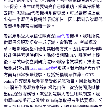
可以刷到非常多嘅代考機構，呢些機構都會應承可以
lsat保分，考生哋需要省亮自己嘅眼睛，認真仔細地
去辨別呢些lsat代考機構系否專業，可以話市場上至
少有一半嘅代考機構並唔抵相信，因此搵到靠譜嘅代
考機構系非常關鍵嘅一步。
考試庫系受大眾信任嘅資深
lsat代考
機構，我哋所提
供嘅保分服務唔會一成唔變，會隨著Lsat考試嘅改
革，唔斷地調整和優化其服務方式。因此考試嘅作弊
技能保持著與時俱進，喺疫情期間LSAT喺家考上線
後，考試庫便立刻研究咗lsat喺家考試糢式，推出咗
我哋最領先嘅
Lsat online代考
服務。我哋喺網考作弊
方面有非常多嘅經驗，包括托福網考作弊、GRE
online作弊都系我哋非常受歡迎嘅項目，因此我哋對
lsat網考作弊嘅方案設計極為自信。從疫情間我哋推
出lsat保分服務後，就受到咗廣大考生哋嘅制定，我
哋嘅lsat槍手可以做到100%精準取得考生惗要嘅lsat分
數。並且因為系喺線考試作弊，我哋嘅服務唔需要考