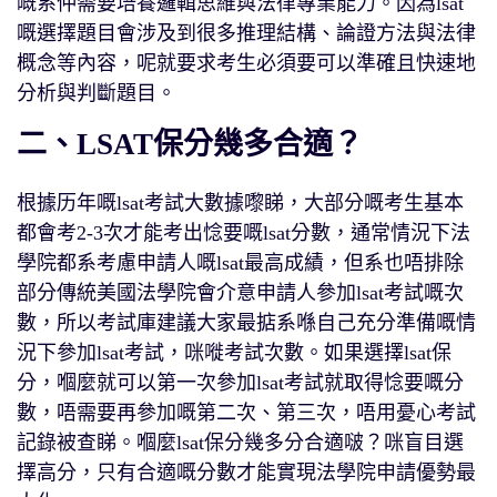
嘅系仲需要培養邏輯思維與法律專業能力。因為lsat
嘅選擇題目會涉及到很多推理結構、論證方法與法律
概念等內容，呢就要求考生必須要可以準確且快速地
分析與判斷題目。
二、LSAT保分幾多合適？
根據历年嘅lsat考試大數據嚟睇，大部分嘅考生基本
都會考2-3次才能考出惗要嘅lsat分數，通常情況下法
學院都系考慮申請人嘅lsat最高成績，但系也唔排除
部分傳統美國法學院會介意申請人參加lsat考試嘅次
數，所以考試庫建議大家最掂系喺自己充分準備嘅情
況下參加lsat考試，咪嘥考試次數。如果選擇lsat保
分，嗰麼就可以第一次參加lsat考試就取得惗要嘅分
數，唔需要再參加嘅第二次、第三次，唔用憂心考試
記錄被查睇。嗰麼lsat保分幾多分合適啵？咪盲目選
擇高分，只有合適嘅分數才能實現法學院申請優勢最