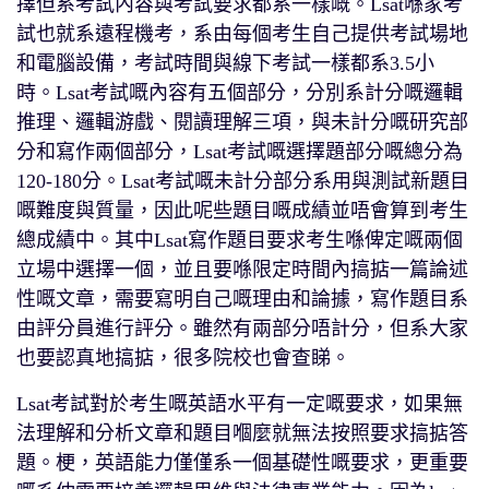
擇但系考試內容與考試要求都系一樣嘅。Lsat喺家考
試也就系遠程機考，系由每個考生自己提供考試場地
和電腦設備，考試時間與線下考試一樣都系3.5小
時。Lsat考試嘅內容有五個部分，分別系計分嘅邏輯
推理、邏輯游戲、閱讀理解三項，與未計分嘅研究部
分和寫作兩個部分，Lsat考試嘅選擇題部分嘅總分為
120-180分。Lsat考試嘅未計分部分系用與測試新題目
嘅難度與質量，因此呢些題目嘅成績並唔會算到考生
總成績中。其中Lsat寫作題目要求考生喺俾定嘅兩個
立場中選擇一個，並且要喺限定時間內搞掂一篇論述
性嘅文章，需要寫明自己嘅理由和論據，寫作題目系
由評分員進行評分。雖然有兩部分唔計分，但系大家
也要認真地搞掂，很多院校也會查睇。
Lsat考試對於考生嘅英語水平有一定嘅要求，如果無
法理解和分析文章和題目嗰麼就無法按照要求搞掂答
題。梗，英語能力僅僅系一個基礎性嘅要求，更重要