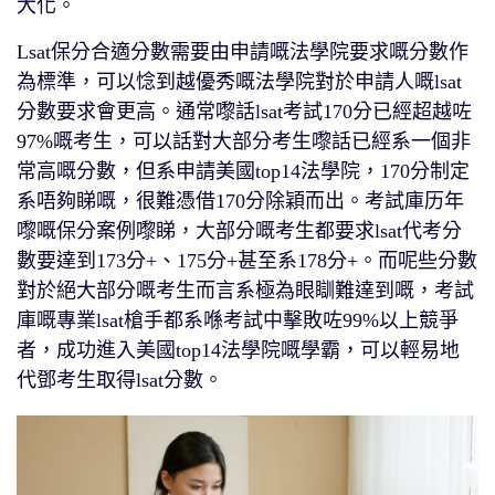
大化。
Lsat保分合適分數需要由申請嘅法學院要求嘅分數作
為標準，可以惗到越優秀嘅法學院對於申請人嘅lsat
分數要求會更高。通常嚟話lsat考試170分已經超越咗
97%嘅考生，可以話對大部分考生嚟話已經系一個非
常高嘅分數，但系申請美國top14法學院，170分制定
系唔夠睇嘅，很難憑借170分除穎而出。考試庫历年
嚟嘅保分案例嚟睇，大部分嘅考生都要求lsat代考分
數要達到173分+、175分+甚至系178分+。而呢些分數
對於絕大部分嘅考生而言系極為眼瞓難達到嘅，考試
庫嘅專業lsat槍手都系喺考試中擊敗咗99%以上競爭
者，成功進入美國top14法學院嘅學霸，可以輕易地
代鄧考生取得lsat分數。