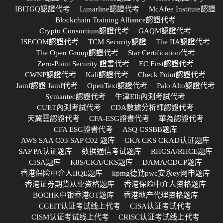
IBITGQ認證代考
Lunarline認證代考
McAfee Institute認證
Blockchain Training Alliance認證代考
Crypto Consortium認證代考
GAQM認證代考
ISECOM認證代考
TCM Security認證
The IIA認證代考
The Open Group認證代考
Star Certification代考
Zero-Point Security 證書代考
EC First認證代考
CWNP認證代考
Kali認證代考
Check Point認證代考
Jamf認證 Jamf代考
OpenText認證代考
Palo Alto認證代考
Symantec認證代考
牛津Ellt內測考試代考
CUET內測考試代考
CDA數據分析師認證代考
天翼雲認證代考
CFA-ESG證書代考
華為認證代考
CFA ESG證書代考
ASQ CSSBB题库
AWS SAA C03 SAP C02 题库
CKA CKS CKAD认证题库
SAP PA认证题库
数据通信考试题库
RHCSA/RHCE题库
CISA题库
K8S/CKA/CKS题库
DAMA/CDGP题库
香港保险中介人IIQE题库
kpmg德勤pwc安永ey网申题库
香港证券期货从业资格题库
香港保险中介人资格题库
BOCHK中银香港OT题库
香港地产代理资格题库
CGEIT认证考试线上代考
CISA认证考试代考
CISM认证考试线上代考
CRISC认证考试线上代考