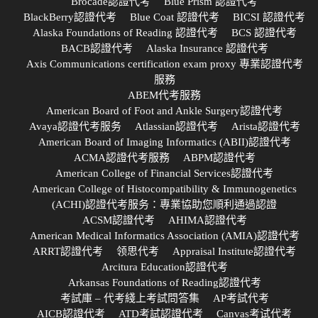
Brocade認證代考
Blue Prism 認證代考
BlackBerry認證代考
Blue Coat 認證代考
BICSI 認證代考
Alaska Foundations of Reading 認證代考
BCS 認證代考
BACB認證代考
Alaska Insurance 認證代考
Axis Communications certification exam proxy 專業認證代考
服務
ABEM代考服務
American Board of Foot and Ankle Surgery認證代考
Avaya認證代考服务
Atlassian認證代考
Arista認證代考
American Board of Imaging Informatics (ABII)認證代考
ACMA認證代考服務
ABPM認證代考
American College of Financial Services認證代考
American College of Histocompatibility & Immunogenetics
(ACHI)認證代考服务：專業協助您順利通過認證
ACSM認證代考
AHIMA認證代考
American Medical Informatics Association (AMIA)認證代考
ARRT認證代考
领思代考
Appraisal Institute認證代考
Arcitura Education認證代考
Arkansas Foundations of Reading認證代考
考試庫 – 代考綫上考試問答集
AP考試代考
AICB認證代考
ATD考試認證代考
Canvas考试代考