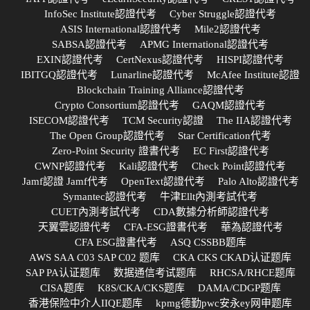
InfoSec Institute認證代考
Cyber Struggle認證代考
ASIS International認證代考
Mile2認證代考
SABSA認證代考
APMG International認證代考
EXIN認證代考
CertNexus認證代考
HISPI認證代考
IBITGQ認證代考
Lunarline認證代考
McAfee Institute認證
Blockchain Training Alliance認證代考
Crypto Consortium認證代考
GAQM認證代考
ISECOM認證代考
TCM Security認證
The IIA認證代考
The Open Group認證代考
Star Certification代考
Zero-Point Security 證書代考
EC First認證代考
CWNP認證代考
Kali認證代考
Check Point認證代考
Jamf認證 Jamf代考
OpenText認證代考
Palo Alto認證代考
Symantec認證代考
牛津Ellt內測考試代考
CUET內測考試代考
CDA數據分析師認證代考
天翼雲認證代考
CFA-ESG證書代考
華為認證代考
CFA ESG證書代考
ASQ CSSBB题库
AWS SAA C03 SAP C02 题库
CKA CKS CKAD认证题库
SAP PA认证题库
数据通信考试题库
RHCSA/RHCE题库
CISA题库
K8S/CKA/CKS题库
DAMA/CDGP题库
香港保险中介人IIQE题库
kpmg德勤pwc安永ey网申题库