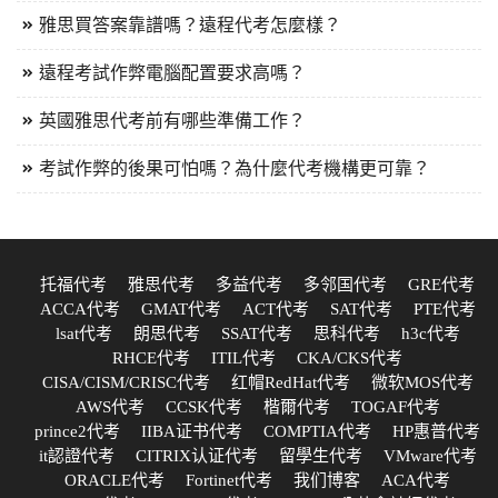
雅思買答案靠譜嗎？遠程代考怎麼樣？
遠程考試作弊電腦配置要求高嗎？
英國雅思代考前有哪些準備工作？
考試作弊的後果可怕嗎？為什麼代考機構更可靠？
托福代考
雅思代考
多益代考
多邻国代考
GRE代考
ACCA代考
GMAT代考
ACT代考
SAT代考
PTE代考
lsat代考
朗思代考
SSAT代考
思科代考
h3c代考
RHCE代考
ITIL代考
CKA/CKS代考
CISA/CISM/CRISC代考
红帽RedHat代考
微软MOS代考
AWS代考
CCSK代考
楷爾代考
TOGAF代考
prince2代考
IIBA证书代考
COMPTIA代考
HP惠普代考
it認證代考
CITRIX认证代考
留學生代考
VMware代考
ORACLE代考
Fortinet代考
我们博客
ACA代考