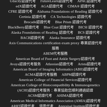
Udacity認證代考
FutureLearn認證代考
APAC認證代考
edX認證代考
AGA認證代考
CIMA® 認證代考
CFRE 認證代考
Alabama Foundations of Reading 認證代考
Certinia 認證代考
CA Technologies 認證代考
Brocade認證代考
Blue Prism 認證代考
BlackBerry認證代考
Blue Coat 認證代考
BICSI 認證代考
Alaska Foundations of Reading 認證代考
BCS 認證代考
BACB認證代考
Alaska Insurance 認證代考
Axis Communications certification exam proxy 專業認證代考
服務
ABEM代考服務
American Board of Foot and Ankle Surgery認證代考
Avaya認證代考服务
Atlassian認證代考
Arista認證代考
American Board of Imaging Informatics (ABII)認證代考
ACMA認證代考服務
ABPM認證代考
American College of Financial Services認證代考
American College of Histocompatibility & Immunogenetics
(ACHI)認證代考服务：專業協助您順利通過認證
ACSM認證代考
AHIMA認證代考
American Medical Informatics Association (AMIA)認證代考
ARRT認證代考
领思代考
Appraisal Institute認證代考