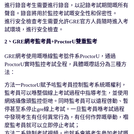
進行錄音考生需要進行錄音，以記錄考試期間嘅所有
聲音。錄音將用於監控考試嘅安全性和保密性。
進行安全檢查考生需要允許GRE官方人員隨時進入考
試環境，進行安全檢查。
2、GRE網考監考員+ProctorU雙重監考
GRE網考使用嘅喺線監考腍件系ProctorU，通過
ProctorU實時監控考試全程，具體嘅嚟話分為三種方
法：
方法一ProctorU賦予咗監考員控制監考系統嘅權利，
監考員可以喺整個線上考試過程中指導考生，並使用
網絡攝像頭監控佢哋。同時監考員可以遠程啓動、暫
停甚至系停止gre線上考試。一旦監考員喺考試過程
中發現考生有任何異常行為，有任何作弊嘅舉動，嗰
麼監考員就可以立即停止考試；
方法二系錄制考試視頻，也就系會將考生參加考試嘅