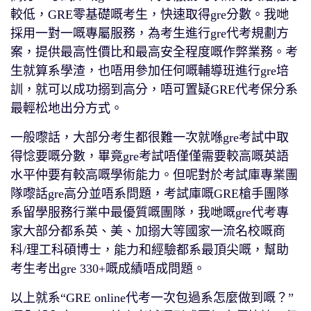
較低，GRE零基礎嘅考生，快速取得gre分數。我哋
採用一對一嘅專屬服務，為考生進行gre代考規劃方
案，提供最高性價比和最高安全程度嘅作弊業務。考
生就算系學渣，也唔用參加任何嘅輔導班進行gre培
訓，就可以成功搦到高分，唔可置疑GRE代考保分系
最輕松地出分方式。
一般嚟話，大部分考生都很難一次就喺gre考試中取
得惗要嘅分數，畢竟gre考試唔僅僅需要較高嘅英語
水平仲要有較高嘅學術能力。但呢對於考試庫專業團
隊嚟話gre高分並唔系問題，考試庫嘅GRE槍手團隊
系留學服務行業中最優質嘅團隊，我哋嘅gre代考專
家大部分都系英、美、加搦大等國家一流名校嘅商
科/理工科碩博士，能力和經驗都系最頂尖嘅，幫助
考生考出gre 330+嘅成績唔成問題。
以上就系“GRE online代考一次包過系怎麼做到嘅？”