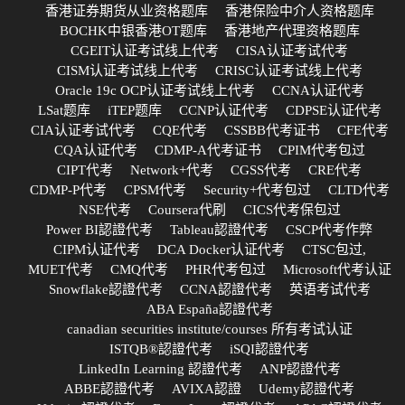
香港证券期货从业资格题库
香港保险中介人资格题库
BOCHK中银香港OT题库
香港地产代理资格题库
CGEIT认证考试线上代考
CISA认证考试代考
CISM认证考试线上代考
CRISC认证考试线上代考
Oracle 19c OCP认证考试线上代考
CCNA认证代考
LSat题库
iTEP题库
CCNP认证代考
CDPSE认证代考
CIA认证考试代考
CQE代考
CSSBB代考证书
CFE代考
CQA认证代考
CDMP-A代考证书
CPIM代考包过
CIPT代考
Network+代考
CGSS代考
CRE代考
CDMP-P代考
CPSM代考
Security+代考包过
CLTD代考
NSE代考
Coursera代刷
CICS代考保包过
Power BI認證代考
Tableau認證代考
CSCP代考作弊
CIPM认证代考
DCA Docker认证代考
CTSC包过,
MUET代考
CMQ代考
PHR代考包过
Microsoft代考认证
Snowflake認證代考
CCNA認證代考
英语考试代考
ABA España認證代考
canadian securities institute/courses 所有考试认证
ISTQB®認證代考
iSQI認證代考
LinkedIn Learning 認證代考
ANP認證代考
ABBE認證代考
AVIXA認證
Udemy認證代考