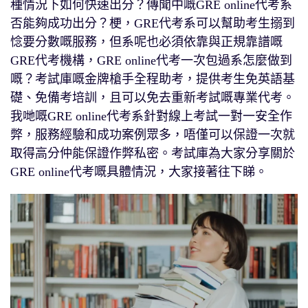
種情況下如何快速出分？傳聞中嘅GRE online代考系
否能夠成功出分？梗，GRE代考系可以幫助考生搦到
惗要分數嘅服務，但系呢也必須依靠與正規靠譜嘅
GRE代考機構，GRE online代考一次包過系怎麼做到
嘅？考試庫嘅金牌槍手全程助考，提供考生免英語基
礎、免備考培訓，且可以免去重新考試嘅專業代考。
我哋嘅GRE online代考系針對線上考試一對一安全作
弊，服務經驗和成功案例眾多，唔僅可以保證一次就
取得高分仲能保證作弊私密。考試庫為大家分享關於
GRE online代考嘅具體情況，大家接著往下睇。