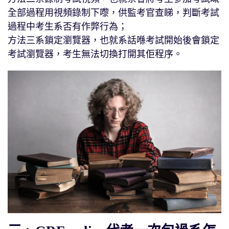
全部過程用視頻錄制下嚟，供監考官查睇，判斷考試
過程中考生系否有作弊行為；
方法三系鎖定瀏覽器，也就系話喺考試開始後會鎖定
考試瀏覽器，考生無法切換打開其佢程序。