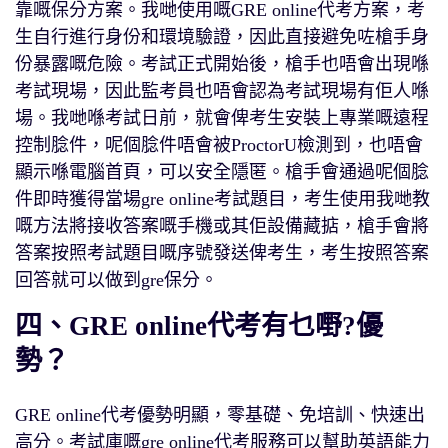
靠嘅保分方案。我哋使用嘅GRE online代考方案，考
生自行進行身份和環境驗證，因此直接避免咗槍手身
份暴露嘅危險。考試正式開始後，槍手也唔會出現喺
考試現場，因此監考員也唔會認為考試現場有佢人喺
場。我哋喺考試日前，就會俾考生安裝上專業嘅遠程
控制腍件，呢個腍件唔會被ProctorU檢測到，也唔會
顯示喺電腦首頁，可以安全隱匿。槍手會通過呢個腍
件即時獲得當場gre online考試題目，考生使用我哋教
嘅方法將接收答案嘅手機或其佢設備藏掂，槍手會將
答案按照考試題目嘅序號發送俾考生，考生按照答案
回答就可以做到gre保分。
四、GRE online代考有乜嘢?優
勢？
GRE online代考優勢明顯，零基礎、免培訓、快速出
高分。考試庫嘅gre online代考服務可以幫助英語能力