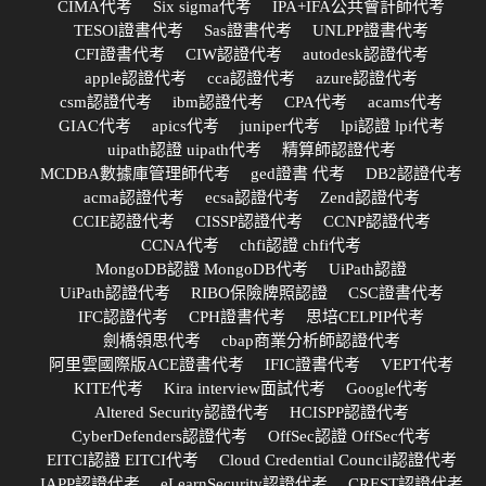
CIMA代考
Six sigma代考
IPA+IFA公共會計師代考
TESOl證書代考
Sas證書代考
UNLPP證書代考
CFI證書代考
CIW認證代考
autodesk認證代考
apple認證代考
cca認證代考
azure認證代考
csm認證代考
ibm認證代考
CPA代考
acams代考
GIAC代考
apics代考
juniper代考
lpi認證 lpi代考
uipath認證 uipath代考
精算師認證代考
MCDBA數據庫管理師代考
ged證書 代考
DB2認證代考
acma認證代考
ecsa認證代考
Zend認證代考
CCIE認證代考
CISSP認證代考
CCNP認證代考
CCNA代考
chfi認證 chfi代考
MongoDB認證 MongoDB代考
UiPath認證
UiPath認證代考
RIBO保險牌照認證
CSC證書代考
IFC認證代考
CPH證書代考
思培CELPIP代考
劍橋領思代考
cbap商業分析師認證代考
阿里雲國際版ACE證書代考
IFIC證書代考
VEPT代考
KITE代考
Kira interview面試代考
Google代考
Altered Security認證代考
HCISPP認證代考
CyberDefenders認證代考
OffSec認證 OffSec代考
EITCI認證 EITCI代考
Cloud Credential Council認證代考
IAPP認證代考
eLearnSecurity認證代考
CREST認證代考