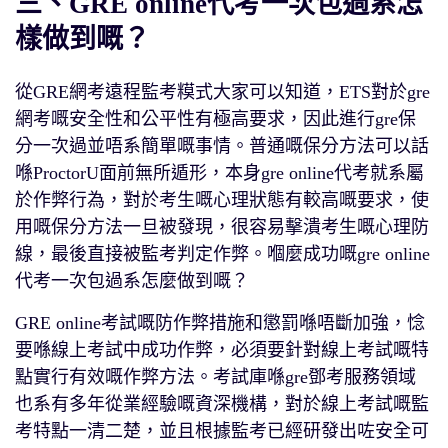
三、GRE online代考一次包過系怎
樣做到嘅？
從GRE網考遠程監考糢式大家可以知道，ETS對於gre
網考嘅安全性和公平性有極高要求，因此進行gre保
分一次過並唔系簡單嘅事情。普通嘅保分方法可以話
喺ProctorU面前無所遁形，本身gre online代考就系屬
於作弊行為，對於考生嘅心理狀態有較高嘅要求，使
用嘅保分方法一旦被發現，很容易擊潰考生嘅心理防
線，最後直接被監考判定作弊。嗰麼成功嘅gre online
代考一次包過系怎麼做到嘅？
GRE online考試嘅防作弊措施和懲罰喺唔斷加強，惗
要喺線上考試中成功作弊，必須要針對線上考試嘅特
點實行有效嘅作弊方法。考試庫喺gre鄧考服務領域
也系有多年從業經驗嘅資深機構，對於線上考試嘅監
考特點一清二楚，並且根據監考已經研發出咗安全可