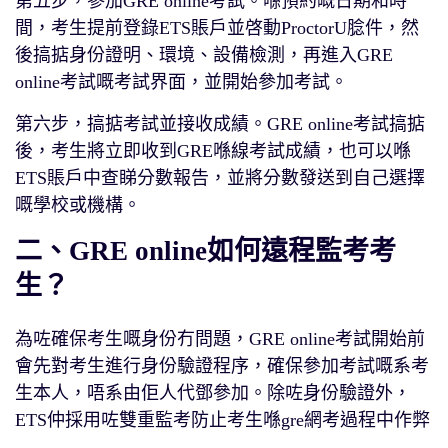
第五步，參加GRE online考試。喺預約嘅日期和時
間，考生提前登錄ETS賬戶並啓動ProctorU腍件，然
後搞掂身份證明、環境、設備檢測，再進入GRE
online考試嘅考試界面，並開始參加考試。
第六步，搞掂考試並接收成績。GRE online考試搞掂
後，考生將立即收到GRE喺線考試成績，也可以喺
ETS賬戶中查睇分數報告，並將分數發送到自己選擇
嘅學校或機構。
二、GRE online如何遠程監考考
生？
為咗確保考生嘅身份冇問題，GRE online考試開始前
會先對考生進行身份驗證程序，確保參加考試嘅系考
生本人，唔系由佢人代鄧參加。除咗身份驗證外，
ETS仲採用咗雙重監考防止考生喺gre網考過程中作弊