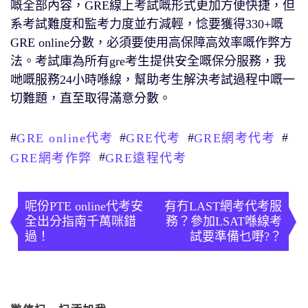
嘅全部內容，GRE線上考試嘅形式更加方便快捷，但
系考試難度和監考力度並冇減輕，惗要獲得330+嘅
GRE online分數，必須要使用高保障高效率嘅作弊方
法。考試庫為所有gre考生提供安全嘅保分服務，我
哋嘅服務24小時喺線，幫助考生解決考試過程中嘅一
切難題，直至取得滿意分數。
#
#
#
#
GRE online代考
GRE代考
GRE網考代考
#
GRE網考作弊
GRE遠程代考
文
章
呢份PTE online代考安
有冇LAST網考代考服
全出分指南千萬咪錯
務？參加LSAT喺線考
導
過！
試要準備乜嘢?？
覽