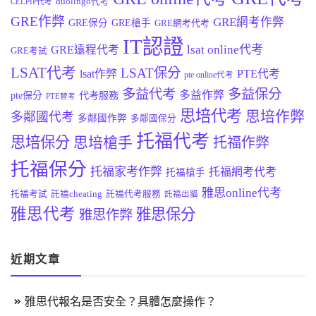
duolingo代考
CELPIP代考
GRE作弊
GRE網考作弊
GRE保分
GRE槍手
GRE網考代考
IT認證
lsat online代考
GRE遠程代考
GRE考試
LSAT代考
LSAT保分
lsat作弊
PTE代考
pte online代考
多益代考
多益保分
多益作弊
pte保分
代考服務
PTE替考
思培代考
思培作弊
多鄰國代考
多鄰國作弊
多鄰國保分
托福代考
思培保分
思培槍手
托福作弊
托福保分
托福家考作弊
托福網考代考
托福槍手
雅思online代考
托福考試
託福cheating
託福代考服務
託福出貓
雅思代考
雅思保分
雅思作弊
近期文章
雅思代報名是否安全？具體怎麼操作？