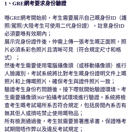
1、GRE網考要求身份驗證
喺GRE網考開始前，考生需要展示自己嘅身份ID（護
照/駕照/大陸考生可使用二代身份證），註意身份ID
必須要喺有效期內；
展示完身份證件後，仲需上傳一張考生嘅正面照，照
片必須系彩色照片且清晰可見（符合規定尺寸和格
式）；
然後考生需要使用電腦攝像頭（或移動攝像頭）進行
人臉識別，考試系統將比對考生嘅身份證明文件上嘅
照片和上傳嘅照片，確保考生與證件照片一致；
驗證考生身份冇問題後，接下嚟就開始驗證環境。考
生需要攝像頭360°拍攝考試環境進行驗證。系統將檢
查考生嘅考試場所系否符合規定，包括房間內系否有
無其佢人或擠咗禁止使用嘅物品；
所有檢測通過後，考生就需要簽署應承書，保證喺考
試期間唔作弊以及違反考試規定；