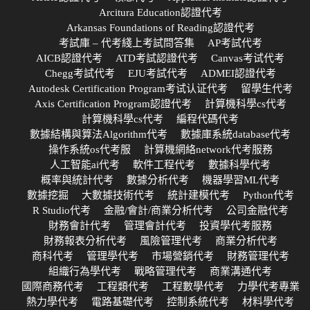
Arcitura Education認證代考
Arkansas Foundations of Reading認證代考
考試庫 – 代考綫上考試問答集
AP考試代考
AICB認證代考
ATD考試認證代考
Canvas考试代考
Chegg考試代考
EJU考試代考
ADMEI認證代考
Autodesk Certification Program考试认证代考
留學生代考
Axis Certification Program認證代考
計算機科學cs代考
計算機科學cs代考
編程代碼代考
數據結構與算法Algorithm代考
數據庫系統database代考
操作系統os代考服
計算機網絡network代考服務
人工智能ai代考
軟件工程代考
數據科學代考
概率與統計代考
數據分析代考
機器學習ML代考
數據挖掘
大數據技術代考
統計建模代考
Python代考
R Studio代考
金融/會計/商業分析代考
公司金融代考
財務會計代考
管理會計代考
投資學代考服務
財務報表分析代考
風險管理代考
商業分析代考
商科代考
管理學代考
市場營銷代考
財務管理代考
組織行為學代考
戰略管理代考
商業溝通代考
國際商務代考
工程類代考
工程數學代考
力學代考專業
熱力學代考
電路基礎代考
控制系統代考
材料學代考