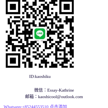
ID:kaoshiku
微信：Essay-Kathrine
邮箱：
kaoshicool@outlook.com
Whatsapp:+
85244553510
点击添加