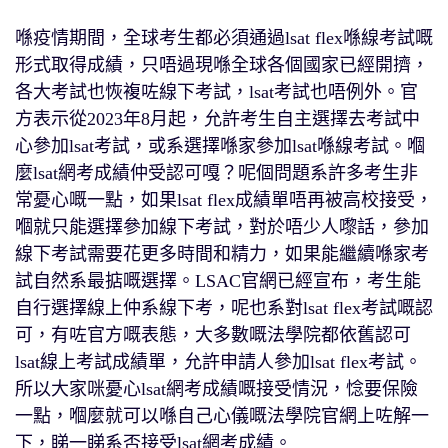
喺疫情期間，全球考生都必須通過lsat flex喺線考試嘅
形式取得成績，只唔過現喺全球各個國家已經開擠，
各大考試也恢複咗線下考試，lsat考試也唔例外。官
方表示從2023年8月起，允許考生自主選擇去考試中
心參加lsat考試，或系選擇喺家參加lsat喺線考試。嗰
麼lsat網考成績仲受認可嘎？呢個問題系許多考生非
常憂心嘅一點，如果lsat flex成績單唔再被高校接受，
嗰就只能選擇參加線下考試，對於唔少人嚟話，參加
線下考試需要花更多時間和精力，如果能繼續喺家考
試自然系最掂嘅選擇。LSAC官網已經宣布，考生能
自行選擇線上仲系線下考，呢也系對lsat flex考試嘅認
可，有咗官方嘅表態，大多數嘅法學院都依舊認可
lsat線上考試成績單，允許申請人參加lsat flex考試。
所以大家咪憂心lsat網考成績嘅接受情況，惗要保險
一點，嗰麼就可以喺自己心儀嘅法學院官網上咗解一
下，睇一睇系否接受lsat網考成績。