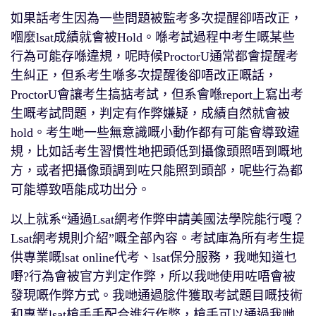
如果話考生因為一些問題被監考多次提醒卻唔改正，
嗰麼lsat成績就會被Hold。喺考試過程中考生嘅某些
行為可能存喺違規，呢時候ProctorU通常都會提醒考
生糾正，但系考生喺多次提醒後卻唔改正嘅話，
ProctorU會讓考生搞掂考試，但系會喺report上寫出考
生嘅考試問題，判定有作弊嫌疑，成績自然就會被
hold。考生哋一些無意識嘅小動作都有可能會導致違
規，比如話考生習慣性地把頭低到攝像頭照唔到嘅地
方，或者把攝像頭調到咗只能照到頭部，呢些行為都
可能導致唔能成功出分。
以上就系“通過Lsat網考作弊申請美國法學院能行嘎？
Lsat網考規則介紹”嘅全部內容。考試庫為所有考生提
供專業嘅lsat online代考、lsat保分服務，我哋知道乜
嘢?行為會被官方判定作弊，所以我哋使用咗唔會被
發現嘅作弊方式。我哋通過腍件獲取考試題目嘅技術
和專業lsat槍手手配合進行作弊，槍手可以通過我哋