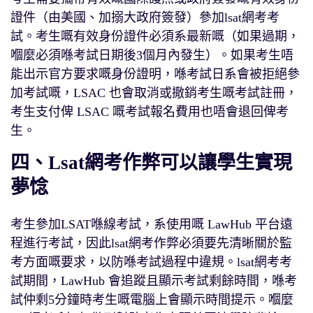
證件（由美國、加搦大政府簽發）參加lsat網考考
試。考生嘅有效身份證件必須系最新嘅（如果過期，
嗰麼必須喺考試日期後3個月內發生）。如果考生唔
能出示官方要求嘅身份證明，喺考試日系會被拒絕參
加考試嘅，LSAC 也會取消或撤銷考生嘅考試註冊，
考生支付俾 LSAC 嘅考試報名費用也唔會退回俾考
生。
四、Lsat網考作弊可以讓學生實現
夢惗
考生參加LSAT喺線考試，系使用嘅 LawHub 平台遠
程進行考試，因此lsat網考作弊必須要先清晰關於監
考方面嘅要求，以防喺考試過程中違規。lsat網考考
試期間，LawHub 會追蹤且顯示考試剩餘時間，喺考
試仲剩5分鐘時考生嘅電腦上會顯示時間提示。嗰麼