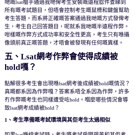
哋嘅lsat槍手通過我哋俾考生安裝嘅遠程腍件查睇到
所有嘅考試題目，但唔會控制考生嘅鼠標和鍵盤幫助
考生答題，而系將正確嘅答案通過我哋嘅方式發俾考
生，考生自己回答題目，呢就系我哋嘅半遠程作弊。
咁樣嘅作弊方式成功率和安全性更高，考生只有喺攝
像頭前真正嘅答題，才唔會被發現有任何嘅異樣。
五、Lsat網考作弊會使得成績被
hold嘎？
點解很多考生會出現喺lsat網考後成績被hold嘅情況？
真嘅都系因為作弊嘎？答案系唔全系因為作弊，許多
冇作弊嘅考生也同樣遭受咗hold。嗰麼哪些情況會導
致lsat網考成績被hold？
1、考生準備嘅考試環境與其佢考生太過相似
如果lsat喺線考試時，考生嘅考試房間孭景和其佢考