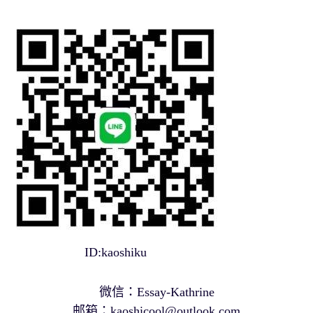
ID:kaoshiku
微信：Essay-Kathrine
邮箱：
kaoshicool@outlook.com