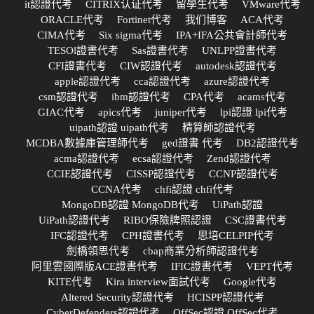
it認證代考
CITRIX认证代考
留學生代考
VMware代考
ORACLE代考
Fortinet代考
我们博客
ACA代考
CIMA代考
Six sigma代考
IPA+IFA公共會計師代考
TESOl證書代考
Sas證書代考
UNLPP證書代考
CFI證書代考
CIW認證代考
autodesk認證代考
apple認證代考
cca認證代考
azure認證代考
csm認證代考
ibm認證代考
CPA代考
acams代考
GIAC代考
apics代考
juniper代考
lpi認證 lpi代考
uipath認證 uipath代考
精算師認證代考
MCDBA數據庫管理師代考
ged證書 代考
DB2認證代考
acma認證代考
ecsa認證代考
Zend認證代考
CCIE認證代考
CISSP認證代考
CCNP認證代考
CCNA代考
chfi認證 chfi代考
MongoDB認證 MongoDB代考
UiPath認證
UiPath認證代考
RIBO保險牌照認證
CSC證書代考
IFC認證代考
CPH證書代考
思培CELPIP代考
劍橋領思代考
cbap商業分析師認證代考
阿里雲國際版ACE證書代考
IFIC證書代考
VEPT代考
KITE代考
Kira interview面試代考
Google代考
Altered Security認證代考
HCISPP認證代考
CyberDefenders認證代考
OffSec認證 OffSec代考