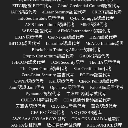
EITCI認證 EITCI代考
Cloud Credential Council認證代考
IAPP認證代考
eLearnSecurity認證代考
CREST認證代考
InfoSec Institute認證代考
Cyber Struggle認證代考
ASIS International認證代考
Mile2認證代考
SABSA認證代考
APMG International認證代考
EXIN認證代考
CertNexus認證代考
HISPI認證代考
IBITGQ認證代考
Lunarline認證代考
McAfee Institute認證
Blockchain Training Alliance認證代考
Crypto Consortium認證代考
GAQM認證代考
ISECOM認證代考
TCM Security認證
The IIA認證代考
The Open Group認證代考
Star Certification代考
Zero-Point Security 證書代考
EC First認證代考
CWNP認證代考
Kali認證代考
Check Point認證代考
Jamf認證 Jamf代考
OpenText認證代考
Palo Alto認證代考
Symantec認證代考
牛津Ellt內測考試代考
CUET內測考試代考
CDA數據分析師認證代考
天翼雲認證代考
CFA-ESG證書代考
華為認證代考
CFA ESG證書代考
ASQ CSSBB题库
AWS SAA C03 SAP C02 题库
CKA CKS CKAD认证题库
SAP PA认证题库
数据通信考试题库
RHCSA/RHCE题库