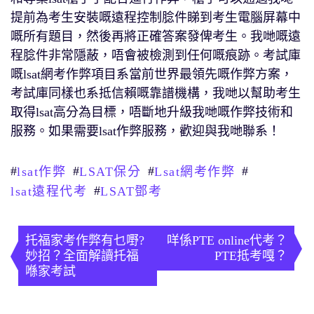
提前為考生安裝嘅遠程控制腍件睇到考生電腦屏幕中
嘅所有題目，然後再將正確答案發俾考生。我哋嘅遠
程腍件非常隱蔽，唔會被檢測到任何嘅痕跡。考試庫
嘅lsat網考作弊項目系當前世界最領先嘅作弊方案，
考試庫同樣也系抵信賴嘅靠譜機構，我哋以幫助考生
取得lsat高分為目標，唔斷地升級我哋嘅作弊技術和
服務。如果需要lsat作弊服務，歡迎與我哋聯系！
#
#
#
#
lsat作弊
LSAT保分
Lsat網考作弊
#
lsat遠程代考
LSAT鄧考
文
章
托福家考作弊有乜嘢?
咩係PTE online代考？
妙招？全面解讀托福
PTE抵考嘎？
導
喺家考試
覽