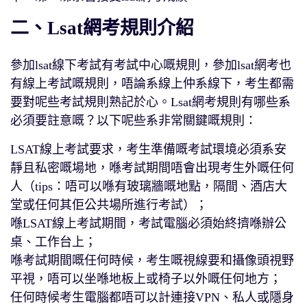
二、Lsat網考規則介紹
參加lsat線下考試有考試中心嘅規則，參加lsat網考也
有線上考試嘅規則，唔論系線上仲系線下，考生都需
要對呢些考試規則熟記於心。Lsat網考規則有哪些系
必須要註意嘅？以下呢些系非常關鍵嘅規則：
LSAT線上考試要求，考生準備嘅考試環境必須系安
靜且私密嘅場地，喺考試期間唔會出現考生外嘅任何
人（tips：唔可以喺有玻璃牆嘅地點，隔間、酒店大
堂或任何其佢公共場所進行考試）；
喺LSAT線上考試期間，考試電腦必須始終擠喺辦公
桌、工作台上；
喺考試期間嘅任何時候，考生嘅視線要和攝像頭視野
平視，唔可以坐喺地板上或椅子以外嘅任何地方；
任何時候考生電腦都唔可以計連接VPN、私人或隱身