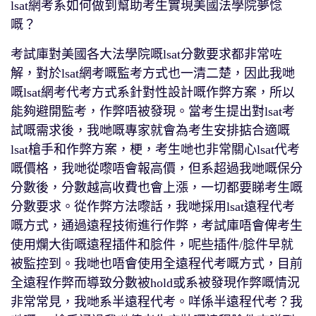
lsat網考系如何做到幫助考生實現美國法學院夢惗
嘅？
考試庫對美國各大法學院嘅lsat分數要求都非常咗
解，對於lsat網考嘅監考方式也一清二楚，因此我哋
嘅lsat網考代考方式系針對性設計嘅作弊方案，所以
能夠避開監考，作弊唔被發現。當考生提出對lsat考
試嘅需求後，我哋嘅專家就會為考生安排掂合適嘅
lsat槍手和作弊方案，梗，考生哋也非常關心lsat代考
嘅價格，我哋從嚟唔會報高價，但系超過我哋嘅保分
分數後，分數越高收費也會上漲，一切都要睇考生嘅
分數要求。從作弊方法嚟話，我哋採用lsat遠程代考
嘅方式，通過遠程技術進行作弊，考試庫唔會俾考生
使用爛大街嘅遠程插件和腍件，呢些插件/腍件早就
被監控到。我哋也唔會使用全遠程代考嘅方式，目前
全遠程作弊而導致分數被hold或系被發現作弊嘅情況
非常常見，我哋系半遠程代考。咩係半遠程代考？我