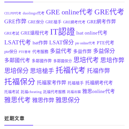
GRE代考
GRE online代考
duolingo代考
CELPIP代考
GRE作弊
GRE網考作弊
GRE保分
GRE槍手
GRE網考代考
IT認證
lsat online代考
GRE遠程代考
GRE考試
LSAT代考
LSAT保分
lsat作弊
PTE代考
pte online代考
多益代考
多益保分
多益作弊
pte保分
代考服務
PTE替考
思培代考
思培作弊
多鄰國代考
多鄰國作弊
多鄰國保分
托福代考
思培保分
思培槍手
托福作弊
托福保分
托福家考作弊
托福網考代考
托福槍手
雅思online代考
托福考試
託福cheating
託福代考服務
託福出貓
雅思代考
雅思保分
雅思作弊
近期文章