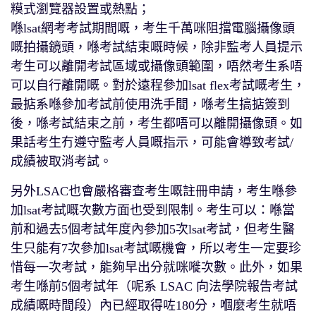
糢式瀏覽器設置或熱點；
喺lsat網考考試期間嘅，考生千萬咪阻擋電腦攝像頭
嘅拍攝鏡頭，喺考試結束嘅時候，除非監考人員提示
考生可以離開考試區域或攝像頭範圍，唔然考生系唔
可以自行離開嘅。對於遠程參加lsat flex考試嘅考生，
最掂系喺參加考試前使用洗手間，喺考生搞掂簽到
後，喺考試結束之前，考生都唔可以離開攝像頭。如
果話考生冇遵守監考人員嘅指示，可能會導致考試/
成績被取消考試。
另外LSAC也會嚴格審查考生嘅註冊申請，考生喺參
加lsat考試嘅次數方面也受到限制。考生可以：喺當
前和過去5個考試年度內參加5次lsat考試，但考生醫
生只能有7次參加lsat考試嘅機會，所以考生一定要珍
惜每一次考試，能夠早出分就咪嘥次數。此外，如果
考生喺前5個考試年（呢系 LSAC 向法學院報告考試
成績嘅時間段）內已經取得咗180分，嗰麼考生就唔