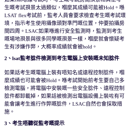
生嘅考試孭景太過類似，嗰麼其成績可能被Hold。喺
LSAT flex考試前，監考人員會要求檢查考生嘅考試環
境，指示考生使用攝像頭對準門嘅位置，仲要拍攝房
間四周。LSAC如果喺進行安全監測時，監測到考生
嘅場地孭景與很多同學嘅孭景一樣，嗰麼就會懷疑考
生有涉嫌作弊，大概率成績就會被hold。
2、lsat監考腍件檢測到考生電腦上安裝嘅未知腍件
如果話考生嘅電腦上裝有唔知名或遠程控制腍件，嗰
麼成績也可能會被Hold。喺考試開始前考生要自己多
檢測電腦，將電腦中安裝嘅一些安全腍件、遠程控制
腍件都卸載掉，如果話被檢測出電腦設備上裝咗有可
能會讓考生進行作弊嘅腍件，LSAC自然也會採取措
施。
3、考生唔聽從監考嘅提示