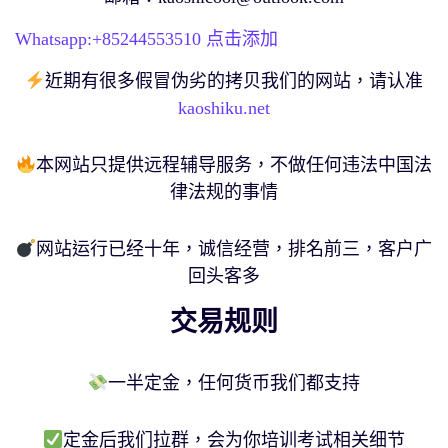
Whatsapp:+
85244553510
点击添加
近期有很多假冒伪劣的拷贝我们的网站，请认准
kaoshiku.net
本网站只提供远程辅导服务，不做任何违法中国法
律法规的事情
网站运行已经十年，诚信经营，排名前三，客户广
回头客多
交易规则
一半定金，任何货币我们都支持
定金后我们拉群，会为你培训考试相关细节