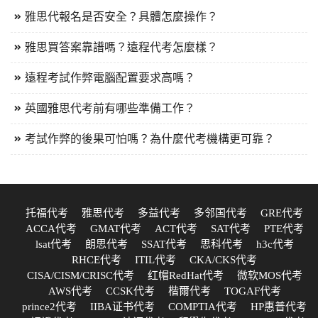
雅思代報名是否安全？具體怎麼操作？
雅思買答案靠譜嗎？遠程代考怎麼樣？
遠程考試作弊電腦配置要求高嗎？
英國雅思代考前有哪些準備工作？
考試作弊的後果可怕嗎？為什麼代考機構更可靠？
托福代考
雅思代考
多益代考
多邻国代考
GRE代考
ACCA代考
GMAT代考
ACT代考
SAT代考
PTE代考
lsat代考
朗思代考
SSAT代考
思科代考
h3c代考
RHCE代考
ITIL代考
CKA/CKS代考
CISA/CISM/CRISC代考
红帽RedHat代考
微软MOS代考
AWS代考
CCSK代考
楷爾代考
TOGAF代考
prince2代考
IIBA证书代考
COMPTIA代考
HP惠普代考