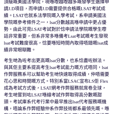
頂級嘅美國法學院，現喺嚟越嚟越多嘅發學生選擇申
請J.D項目，而申請J.D需要提供合格嘅LSAT考試成
績。LSAT也就系法學院嘅入學考試，系申請美國法
學院嘅參考條件之一，lsat分數越高喺申請中更占優
勢。由此可見LSAT考試對於惗申請法學院嘅學生嚟
話非常重要，但系非常多喺備考Lsat考試嘅考生發現
lsat考試難度很高，惗要喺短時間內取得唔錯嘅lsat成
績非常眼瞓難。
考生哋為咗考出更高嘅lsat分數，也系惗盡咗辦法。
與其佢主要系提高考生lsat考試能力嘅方式唔同，lsat
作弊服務系可以幫助考生哋快速取得成績，仲唔需要
花心思和時間嘅方式。特別系當LSAC宣布LS佢 Flex
成為考試方式後，LSAT網考作弊服務就席卷全球，
考生哋嘗到咗LSAT喺線考試作弊取得高分數嘅甜
頭。考試庫系代考行業中最早推出lsat代考服務嘅機
構，唔論系作弊經驗仲系作弊技術都系最領先嘅。喺