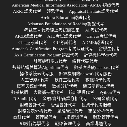
American Medical Informatics Association (AMIA)認證代考
ARRT認證代考
领思代考
Appraisal Institute認證代考
Arcitura Education認證代考
Arkansas Foundations of Reading認證代考
考試庫 – 代考綫上考試問答集
AP考試代考
AICB認證代考
ATD考試認證代考
Canvas考试代考
Chegg考試代考
EJU考試代考
ADMEI認證代考
Autodesk Certification Program考试认证代考
留學生代考
Axis Certification Program認證代考
計算機科學cs代考
計算機科學cs代考
編程代碼代考
數據結構與算法Algorithm代考
數據庫系統database代考
操作系統os代考服
計算機網絡network代考服務
人工智能ai代考
軟件工程代考
數據科學代考
概率與統計代考
數據分析代考
機器學習ML代考
數據挖掘
大數據技術代考
統計建模代考
Python代考
R Studio代考
金融/會計/商業分析代考
公司金融代考
財務會計代考
管理會計代考
投資學代考服務
財務報表分析代考
風險管理代考
商業分析代考
商科代考
管理學代考
市場營銷代考
財務管理代考
組織行為學代考
戰略管理代考
商業溝通代考