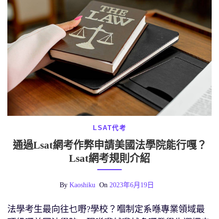
LSAT代考
通過Lsat網考作弊申請美國法學院能行嘎？
Lsat網考規則介紹
By
Kaoshiku
On
2023年6月19日
法學考生最向往乜嘢?學校？嗰制定系喺專業領域最