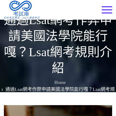
Skip
to
考試庫
通過Lsat網考作弊申
content
請美國法學院能行
嘎？Lsat網考規則介
紹
Home
通過Lsat網考作弊申請美國法學院能行嘎？Lsat網考規
則介紹