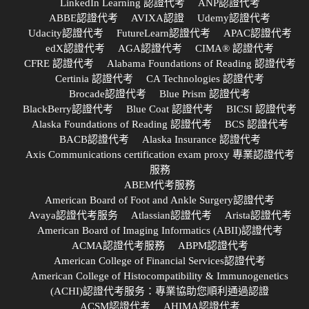
LinkedIn Learning 認證代考
ANP認證代考
ABBE認證代考
AVIXA認證
Udemy認證代考
Udacity認證代考
FutureLearn認證代考
APAC認證代考
edX認證代考
AGA認證代考
CIMA® 認證代考
CFRE 認證代考
Alabama Foundations of Reading 認證代考
Certinia 認證代考
CA Technologies 認證代考
Brocade認證代考
Blue Prism 認證代考
BlackBerry認證代考
Blue Coat 認證代考
BICSI 認證代考
Alaska Foundations of Reading 認證代考
BCS 認證代考
BACB認證代考
Alaska Insurance 認證代考
Axis Communications certification exam proxy 專業認證代考
服務
ABEM代考服務
American Board of Foot and Ankle Surgery認證代考
Avaya認證代考服务
Atlassian認證代考
Arista認證代考
American Board of Imaging Informatics (ABII)認證代考
ACMA認證代考服務
ABPM認證代考
American College of Financial Services認證代考
American College of Histocompatibility & Immunogenetics
(ACHI)認證代考服务：專業協助您順利通過認證
ACSM認證代考
AHIMA認證代考