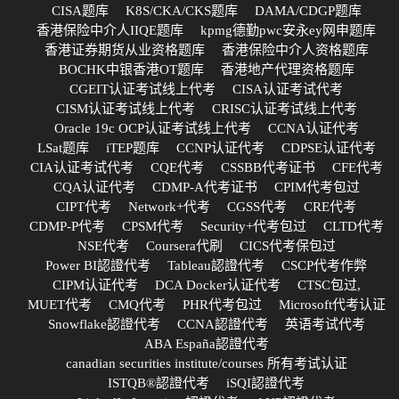
CISA题库
K8S/CKA/CKS题库
DAMA/CDGP题库
香港保险中介人IIQE题库
kpmg德勤pwc安永ey网申题库
香港证券期货从业资格题库
香港保险中介人资格题库
BOCHK中银香港OT题库
香港地产代理资格题库
CGEIT认证考试线上代考
CISA认证考试代考
CISM认证考试线上代考
CRISC认证考试线上代考
Oracle 19c OCP认证考试线上代考
CCNA认证代考
LSat题库
iTEP题库
CCNP认证代考
CDPSE认证代考
CIA认证考试代考
CQE代考
CSSBB代考证书
CFE代考
CQA认证代考
CDMP-A代考证书
CPIM代考包过
CIPT代考
Network+代考
CGSS代考
CRE代考
CDMP-P代考
CPSM代考
Security+代考包过
CLTD代考
NSE代考
Coursera代刷
CICS代考保包过
Power BI認證代考
Tableau認證代考
CSCP代考作弊
CIPM认证代考
DCA Docker认证代考
CTSC包过,
MUET代考
CMQ代考
PHR代考包过
Microsoft代考认证
Snowflake認證代考
CCNA認證代考
英语考试代考
ABA España認證代考
canadian securities institute/courses 所有考试认证
ISTQB®認證代考
iSQI認證代考