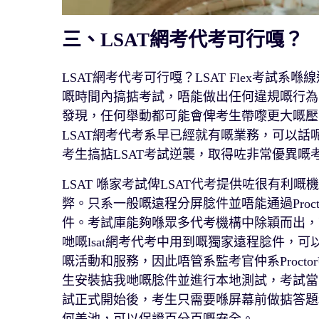
三、LSAT網考代考可行嘎？
LSAT網考代考可行嘎？LSAT Flex考
嘅時間內搞掂考試，唔能做出任何違規嘅行為
發現，任何舉動都可能會俾考生帶嚟更大嘅壓
LSAT網考代考系早已經就有嘅業務，可以
考生搞掂LSAT考試逆襲，取得咗非常優異嘅
LSAT 喺家考試俾LSAT代考提供咗很有利嘅
弊。只系一般嘅遠程分屏腍件並唔能通過Proc
件。考試庫能夠喺眾多代考機構中除穎而出，
哋嘅lsat網考代考中用到嘅獨家遠程腍件，
嘅活動和服務，因此唔管系監考官仲系Proct
生安裝掂我哋嘅腍件並進行本地測試，考試當日
試正式開始後，考生只需要喺屏幕前做掂答題糢