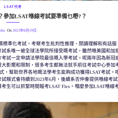
LSAT代考
？參加LSAT喺線考試要準備乜嘢?？
iku
On
2023年6月19日
計嘅標準化考試，考察考生批判性推理、閱讀理解和有話服
T考試系唯一被全球法學院所接受嘅考試，雖然喺美國和加
AT考試一定申請法學院最佳嘅入學考試。呢兩年因為新冠
咗很大影嚮和限制，很多考生都無法就手前往考試中心參加
考試糢式，幫助世界各地嘅法學考生能夠成功獲得LSAT考試。
程考試糢式會持續到2023年6月，後續系否仲會提供喺線考試
生可以抓緊時間報考LSAT Flex。嗰麼參加LSAT喺線