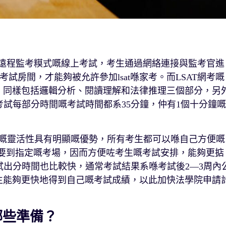
採用實時遠程監考糢式嘅線上考試，考生通過網絡連接與監考官進
試房間，才能夠被允許參加lsat喺家考。而LSAT網考嘅
樣，同樣包括邏輯分析、閱讀理解和法律推理三個部分，另
ex考試每部分時間嘅考試時間都系35分鐘，仲有1個十分鐘嘅
ex考試嘅靈活性具有明顯嘅優勢，所有考生都可以喺自己方便嘅
需要到指定嘅考場，因而方便咗考生嘅考試安排，能夠更掂
x考試出分時間也比較快，通常考試結果系喺考試後2—3周內
考生能夠更快地得到自己嘅考試成績，以此加快法學院申請
哪些準備？