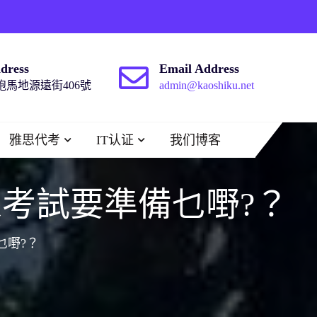
dress
Email Address
馬地源遠街406號
admin@kaoshiku.net
雅思代考
IT认证
我们博客
線考試要準備乜嘢?？
乜嘢?？