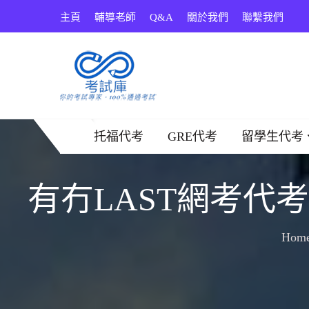
Skip
主頁
輔導老師
Q&A
關於我們
聯繫我們
to
content
考試庫
托福代考
GRE代考
留學生代考
有冇LAST網考代
Hom