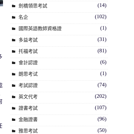
(14)
劍橋領思考試
(102)
名企
(1)
國際英語教師資格證
(31)
多益考試
考
(81)
托福考試
多
(6)
會計認證
(1)
朗思考试
(74)
腍
考試認證
我
(202)
英文代考
何
(107)
證書考試
(96)
金融證書
任
(50)
雅思考試