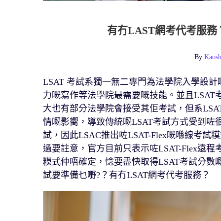
有冇LAST網考代考服務
By
Kaosh
LSAT 考試系獨一無二專門為法學院入學設
力嘅寫作等法學院最需要嘅技能。並且LSA
大也有部分法學院會接受其佢考試，但系LS
情嘅影嚮，導致傳統嘅LSAT考試方式受到
試，因此LSAC推出咗LSAT-Flex嘅喺線
過要註意，官方目前只表示咗LSAT-Flex遠
糢式仲唔確定，惗要盡快取得LSAT考試分數嘅考
試要準備乜嘢?？有冇LSAT網考代考服務？