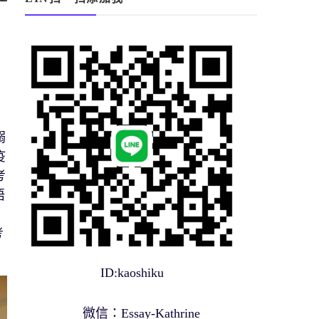
搦
疫
考
唔
考
ID:kaoshiku
微信：Essay-Kathrine