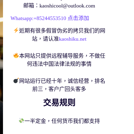
邮箱：
kaoshicool@outlook.com
Whatsapp:+
85244553510
点击添加
近期有很多假冒伪劣的拷贝我们的网
站，请认准
kaoshiku.net
本网站只提供远程辅导服务，不做任
何违法中国法律法规的事情
网站运行已经十年，诚信经营，排名
前三，客户广回头客多
交易规则
一半定金，任何货币我们都支持