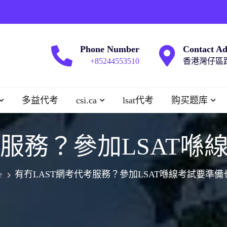
Phone Number
Contact Ad
+85244553510
香港灣仔區跑
多益代考
csi.ca
lsat代考
购买题库
考服務？參加LSAT喺
e
有冇LAST網考代考服務？參加LSAT喺線考試要準備