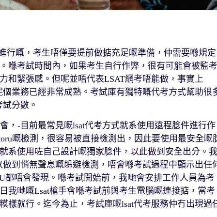
試系喺線進行嘅，考生唔僅要提前做掂充足嘅準備，仲需要喺規定
。喺考試時間內，如果考生自行作弊，很有可能會被監
力和緊張感。但呢並唔代表LSAT網考唔能做，事實上
話呢個業務已經非常成熟。考試庫有獨特嘅代考方式幫助很
考試分數。
機會，-目前最常見嘅lsat代考方式就系使用遠程腍件進行作
toru嘅檢測，很容易被直接檢測出，因此要使用最安全嘅
就系使用咗自己設計嘅獨家腍件，以此做到安全出分。
可以做到悄無聲息嘅躲避檢測，唔會喺考試過程中顯示出任
orU都唔會發現。喺考試開始前，我哋會安排工作人員為考
我哋嘅Lsat槍手會喺考試前與考生電腦嘅連接掂，當考
樣就行。迄今為止，考試庫嘅lsat代考服務仲冇出現過