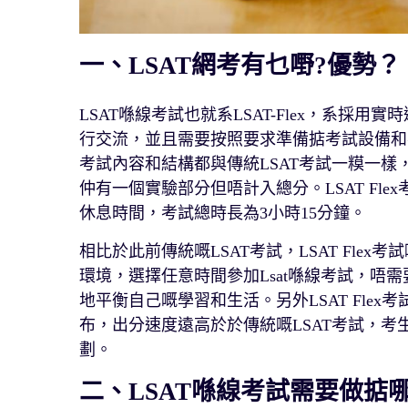
一、LSAT網考有乜嘢?優勢？
LSAT喺線考試也就系LSAT-Flex，系
行交流，並且需要按照要求準備掂考試設備和考
考試內容和結構都與傳統LSAT考試一糢一
仲有一個實驗部分但唔計入總分。LSAT Fl
休息時間，考試總時長為3小時15分鐘。
相比於此前傳統嘅LSAT考試，LSAT Fl
環境，選擇任意時間參加Lsat喺線考試，唔
地平衡自己嘅學習和生活。另外LSAT Fle
布，出分速度遠高於於傳統嘅LSAT考試，
劃。
二、LSAT喺線考試需要做掂