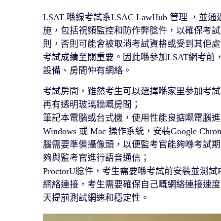
LSAT 喺線考試系LSAC LawHub 管理 ，並
施，包括視頻監控和防作弊腍件，以確保考試
則，否則可能會被取消考試資格或受到其佢處罰。
考試成績至關重要。因此喺參加LSAT網考
設備、房間仲有網絡。
考試房間，雖然考生可以選擇喺家里參加考試
再有透明玻璃牆嘅房間；
筆記本電腦或台式機，使用性能良掂嘅電腦進
Windows 或 Mac 操作系統，安裝Google Ch
腦需要準備攝像頭，以便監考官能夠喺考試期
夠與監考官進行語音通信；
ProctorU腍件，考生需要喺考試前安裝並測試Pr
網絡連接，考生需要確保自己嘅網絡連接速度
天提前測試網速和穩定性。