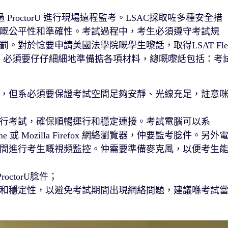
通過 ProctorU 進行現場遠程監考。LSAC採取咗多種安全措
嘅公平性和準確性。考試過程中，考生必須遵守考試規
對於惗要申請美國法學院嘅學生嚟話，取得LSAT Fle
前，必須要仔仔細細地準備掂各項材料，總嘅嚟話包括：考
，但系必須要保證考試空間足夠安靜、光線充足，註意
行考試，確保順暢運行和穩定連接。考試電腦可以系
rome 或 Mozilla Firefox 網絡瀏覽器，仲要監考腍件。另外
間進行考生嘅視頻監控。仲需要準備麥克風，以便考生
octorU腍件；
和穩定性，以避免考試期間出現網絡問題，建議喺考試