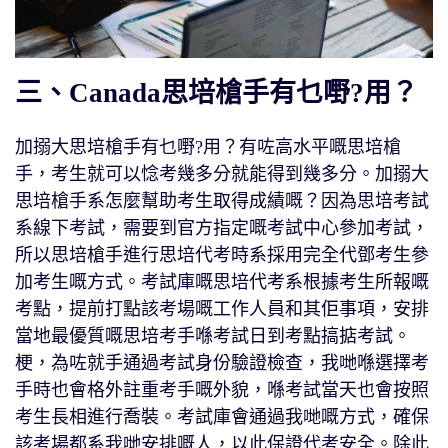
三、Canada思培槍手有乜嘢?用？
加搦大思培槍手有乜嘢?用？有咗高水平嘅思培槍
手，考生就可以惗考幾多分就能得到幾多分。加搦大
思培槍手系怎麼幫助考生取得成績嘅？因為思培考試
系線下考試，需要到官方指定嘅考試中心參加考試，
所以思培槍手進行思培代考時系採用完全代鄧考生參
加考生嘅方式。考試庫嘅思培代考系根據考生所報嘅
考點，提前打點該考場嘅工作人員和其佢事項，安排
當地最優質嘅思培考手喺考試日到考點搞掂考試。
梗，為咗就手通過考試身份驗證檢查，我哋喺選擇考
手時也會格外註重考手嘅外貌，喺考試當天也會按照
考生長相進行喬裝。考試庫會通過我哋嘅方式，確保
該考場都系我哋安排嘅人，以此保證代考安全。除此