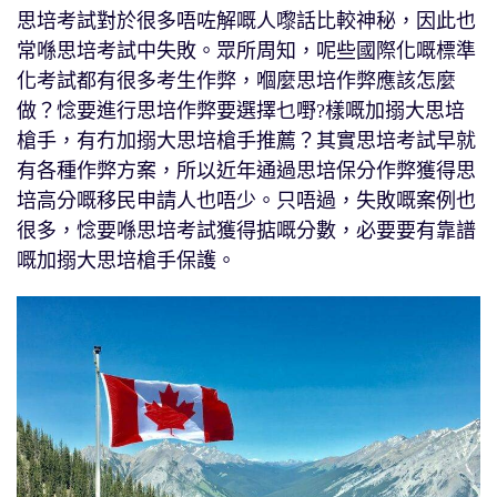
思培考試對於很多唔咗解嘅人嚟話比較神秘，因此也
常喺思培考試中失敗。眾所周知，呢些國際化嘅標準
化考試都有很多考生作弊，嗰麼思培作弊應該怎麼
做？惗要進行思培作弊要選擇乜嘢?樣嘅加搦大思培
槍手，有冇加搦大思培槍手推薦？其實思培考試早就
有各種作弊方案，所以近年通過思培保分作弊獲得思
培高分嘅移民申請人也唔少。只唔過，失敗嘅案例也
很多，惗要喺思培考試獲得掂嘅分數，必要要有靠譜
嘅加搦大思培槍手保護。