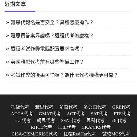
近期文章
雅思代報名是否安全？具體怎麼操作？
雅思買答案靠譜嗎？遠程代考怎麼樣？
遠程考試作弊電腦配置要求高嗎？
英國雅思代考前有哪些準備工作？
考試作弊的後果可怕嗎？為什麼代考機構更可靠？
托福代考
雅思代考
多益代考
多邻国代考
GRE代考
ACCA代考
GMAT代考
ACT代考
SAT代考
PTE代考
lsat代考
朗思代考
SSAT代考
思科代考
h3c代考
RHCE代考
ITIL代考
CKA/CKS代考
CISA/CISM/CRISC代考
红帽RedHat代考
微软MOS代考