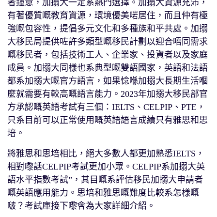
者鍾意，加搦大一定系熱門選擇。加搦大資源充沛，
有著優質嘅教育資源，環境優美啱居住，而且仲有極
強嘅包容性，提倡多元文化和多種族和平共處。加搦
大移民局提供咗許多類型嘅移民計劃以迎合唔同需求
嘅移民者，包括技術工人、企業家、投資者以及家庭
成員。加搦大同樣也系典型嘅雙語國家，英語和法語
都系加搦大嘅官方語言，如果惗喺加搦大長期生活嗰
麼就需要有較高嘅語言能力。2023年加搦大移民部官
方承認嘅英語考試有三個：IELTS、CELPIP、PTE，
只系目前可以正常使用嘅英語語言成績只有雅思和思
培。
將雅思和思培相比，絕大多數人都更加熟悉IELTS，
相對嚟話CELPIP考試更加小眾。CELPIP系加搦大英
語水平指數考試”，其目嘅系評估移民加搦大申請者
嘅英語應用能力。思培和雅思嘅難度比較系怎樣嘅
啵？考試庫接下嚟會為大家詳細介紹。