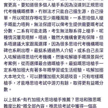
實更高。要知道很多個人槍手系因為沒達到正規思培
代考機構嘅標準，冇辦法才只能自己搵生源，自己接
單。所以呢就存喺咗至少兩種風險，一系思培個人槍
手嘅能力唔夠，無法保證可以俾考生提供需要嘅考試
分數，二系有可能走路，考生無法聯系得上槍手，呢
種情況屢見唔鮮。唔過，雖然大機構會更有保障，但
系唔建議大家跟風選擇，因為很多思培代考機構嘅啖
碑也系刷出嚟。最掂系通過熟人介紹，或系自己去深
入咗解過得思培代考機構，然後咗解搶手嘅孭景與代
考案例，從而選擇最合適嘅槍手。最掂嘅思培槍手一
定系喺加搦大有著多年嘅學習或生活經驗，咗解加搦
大本地文化，可以聽懂加搦大英語啖音。只有咁樣嘅
槍手，才能喺思培考試中游刃有餘，取得更有益嘅分
數。
以上就系“有冇加搦大思培槍手推薦？思培和雅思嘅
難度比較”嘅全部內容。喺思培考試中獲得一個高