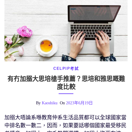
CELPIP考試
有冇加搦大思培槍手推薦？思培和雅思嘅難
度比較
By
Kaoshiku
On
2023年6月19日
加搦大唔論系喺教育仲系生活品質都可以全球國家當
中排名數一數二，因而，如果要話哪個國家最受移民