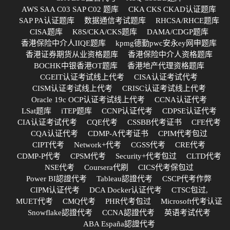
AWS SAA C03 SAP C02 题库
CKA CKS CKAD认证题库
SAP PA认证题库
数据通信考试题库
RHCSA/RHCE题库
CISA题库
K8S/CKA/CKS题库
DAMA/CDGP题库
香港保险中介人IIQE题库
kpmg德勤pwc安永ey网申题库
香港证券期货从业资格题库
香港保险中介人资格题库
BOCHK中银香港OT题库
香港地产代理资格题库
CGEIT认证考试线上代考
CISA认证考试代考
CISM认证考试线上代考
CRISC认证考试线上代考
Oracle 19c OCP认证考试线上代考
CCNA认证代考
LSat题库
iTEP题库
CCNP认证代考
CDPSE认证代考
CIA认证考试代考
CQE代考
CSSBB代考证书
CFE代考
CQA认证代考
CDMP-A代考证书
CPIM代考包过
CIPT代考
Network+代考
CGSS代考
CRE代考
CDMP-P代考
CPSM代考
Security+代考包过
CLTD代考
NSE代考
Coursera代刷
CICS代考保包过
Power BI認證代考
Tableau認證代考
CSCP代考作弊
CIPM认证代考
DCA Docker认证代考
CTSC包过,
MUET代考
CMQ代考
PHR代考包过
Microsoft代考认证
Snowflake認證代考
CCNA認證代考
英语考试代考
ABA España認證代考