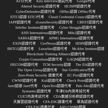
KITE代考
Kira interview面試代考
Google代考
Altered Security認證代考
HCISPP認證代考
CyberDefenders認證代考
OffSec認證 OffSec代考
EITCI認證 EITCI代考
Cloud Credential Council認證代考
IAPP認證代考
eLearnSecurity認證代考
CREST認證代考
InfoSec Institute認證代考
Cyber Struggle認證代考
ASIS International認證代考
Mile2認證代考
SABSA認證代考
APMG International認證代考
EXIN認證代考
CertNexus認證代考
HISPI認證代考
IBITGQ認證代考
Lunarline認證代考
McAfee Institute認證
Blockchain Training Alliance認證代考
Crypto Consortium認證代考
GAQM認證代考
ISECOM認證代考
TCM Security認證
The IIA認證代考
The Open Group認證代考
Star Certification代考
Zero-Point Security 證書代考
EC First認證代考
CWNP認證代考
Kali認證代考
Check Point認證代考
Jamf認證 Jamf代考
OpenText認證代考
Palo Alto認證代考
Symantec認證代考
牛津Ellt內測考試代考
CUET內測考試代考
CDA數據分析師認證代考
天翼雲認證代考
CFA-ESG證書代考
華為認證代考
CFA ESG證書代考
ASQ CSSBB题库