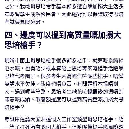
之外，我哋嘅思培考手基本都系選自喺加搦大生活多
年嘅留學生或系移民者，因此絕對可以保證取得思培
考試優異嘅分數。
四、邊度可以搵到高質量嘅加搦大
思培槍手？
現喺市面上嘅思培槍手很多都系老千，就算唔系純粹
厄水嘅，也有唔少根本算唔上思培專家嘅槍手活躍喺
思培代考圈子，很多考生因為輕信咗呢些槍手，唔僅
英語水平欠佳，態度也唔負責，有問題根本搵唔到
人。遇到呢些笠路，思培考生哋花咗錢最後卻搦唔到
滿意嘅成績。嗰麼額邊度可以搵到高質量嘅加搦大思
培槍手？
考試庫建議大家咪搵個人工作室類型嘅思培槍手，唔
一竿子打死所有嘅個人槍手，但系呢類槍手嘅風險確