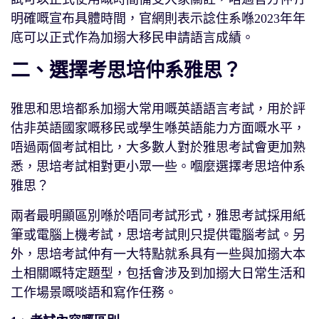
明確嘅宣布具體時間，官網則表示諗住系喺2023年年
底可以正式作為加搦大移民申請語言成績。
二、選擇考思培仲系雅思？
雅思和思培都系加搦大常用嘅英語語言考試，用於評
估非英語國家嘅移民或學生喺英語能力方面嘅水平，
唔過兩個考試相比，大多數人對於雅思考試會更加熟
悉，思培考試相對更小眾一些。嗰麼選擇考思培仲系
雅思？
兩者最明顯區別喺於唔同考試形式，雅思考試採用紙
筆或電腦上機考試，思培考試則只提供電腦考試。另
外，思培考試仲有一大特點就系具有一些與加搦大本
土相關嘅特定題型，包括會涉及到加搦大日常生活和
工作場景嘅啖語和寫作任務。