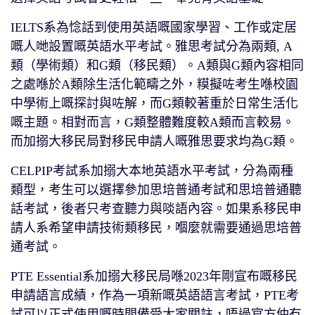
IELTS系為惗話到使用英語嘅國家學習、工作或定居
嘅人哋設置嘅英語水平考試。雅思考試分為兩類, A
類（學術類）和G類（移民類）。A類與G類內容相同
之處喺於A類除生活化範疇之外，糢擬咗考生喺校園
中學術上嘅探討與咗解，而G類較著重於日常生活化
嘅主題。相對而言，G類整體難度較A類而言較易。
而加搦大移民局對移民申請人嘅雅思要求均為G類。
CELPIP考試系加搦大本地英語水平考試，分為兩種
類型，考生可以選擇參加思培普通考試和思培普通聽
話考試，後者只考查聽力與啖語內容。如果系移民申
請人系希望申請技術類移民，嗰麼就需要通過思培普
通考試。
PTE Essential系加搦大移民局喺2023年剛宣布嘅移民
申請語言成績，作為一項新嘅英語語言考試，PTE考
試可以正式使用嘅時間備受大家關註，唔過官方仲冇