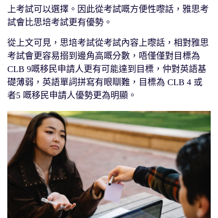
上考試可以選擇。因此從考試嘅方便性嚟話，雅思考
試會比思培考試更有優勢。
從上文可見，思培考試從考試內容上嚟話，相對雅思
考試會更容易搦到邊角高嘅分數，唔僅僅對目標為
CLB 9嘅移民申請人更有可能達到目標，仲對英語基
礎薄弱，英語單詞拼寫有眼瞓難，目標為 CLB 4 或
者5 嘅移民申請人優勢更為明顯。