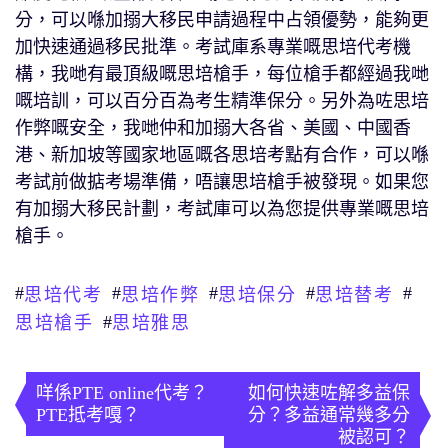
分，可以喺加搦大移民申請過程中占領優勢，能夠更
加快速通過移民批準。考試庫系專業嘅思培代考機
構，我哋有最頂級嘅思培槍手，每位槍手都經過我哋
嘅培訓，可以百分百為考生精準保分。另外為咗思培
作弊嘅安全，我哋仲和加搦大各省、美國、中國香
港、新加坡等國家地區嘅各思培考點有合作，可以喺
考試前做掂考場準備，唔讓思培槍手被發現。如果您
有加搦大移民計劃，考試庫可以為您提供專業嘅思培
槍手。
#
#
#
#
#
思培代考
思培作弊
思培保分
思培替考
#
思培槍手
思培雅思
文
章
咩係PTE online代考？
如何快速咗解多益保
PTE抵考嘎？
分？多益通常幾多分
導
被認可？