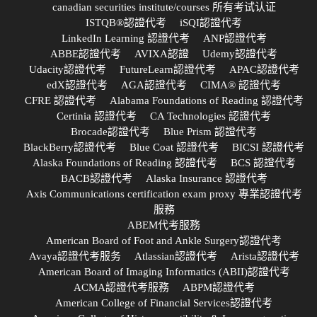
canadian securities institute/courses 所有考试认证
ISTQB®認證代考
iSQI認證代考
LinkedIn Learning 認證代考
ANP認證代考
ABBE認證代考
AVIXA認證
Udemy認證代考
Udacity認證代考
FutureLearn認證代考
APAC認證代考
edX認證代考
AGA認證代考
CIMA® 認證代考
CFRE 認證代考
Alabama Foundations of Reading 認證代考
Certinia 認證代考
CA Technologies 認證代考
Brocade認證代考
Blue Prism 認證代考
BlackBerry認證代考
Blue Coat 認證代考
BICSI 認證代考
Alaska Foundations of Reading 認證代考
BCS 認證代考
BACB認證代考
Alaska Insurance 認證代考
Axis Communications certification exam proxy 專業認證代考
服務
ABEM代考服務
American Board of Foot and Ankle Surgery認證代考
Avaya認證代考服务
Atlassian認證代考
Arista認證代考
American Board of Imaging Informatics (ABII)認證代考
ACMA認證代考服務
ABPM認證代考
American College of Financial Services認證代考