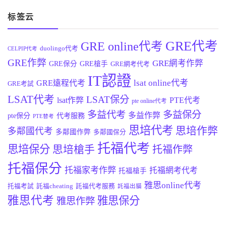
标签云
GRE代考
GRE online代考
duolingo代考
CELPIP代考
GRE作弊
GRE網考作弊
GRE保分
GRE槍手
GRE網考代考
IT認證
lsat online代考
GRE遠程代考
GRE考試
LSAT代考
LSAT保分
lsat作弊
PTE代考
pte online代考
多益代考
多益保分
多益作弊
pte保分
代考服務
PTE替考
思培代考
思培作弊
多鄰國代考
多鄰國作弊
多鄰國保分
托福代考
思培保分
思培槍手
托福作弊
托福保分
托福家考作弊
托福網考代考
托福槍手
雅思online代考
托福考試
託福cheating
託福代考服務
託福出貓
雅思代考
雅思保分
雅思作弊