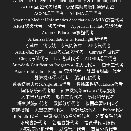
American College of Histocompatibility & Immunogenetics
(ACHI)認證代考服务：專業協助您順利通過認證
ACSM認證代考
AHIMA認證代考
American Medical Informatics Association (AMIA)認證代考
ARRT認證代考
领思代考
Appraisal Institute認證代考
Arcitura Education認證代考
Arkansas Foundations of Reading認證代考
考試庫 – 代考綫上考試問答集
AP考試代考
AICB認證代考
ATD考試認證代考
Canvas考试代考
Chegg考試代考
EJU考試代考
ADMEI認證代考
Autodesk Certification Program考试认证代考
留學生代考
Axis Certification Program認證代考
計算機科學cs代考
計算機科學cs代考
編程代碼代考
數據結構與算法Algorithm代考
數據庫系統database代考
操作系統os代考服
計算機網絡network代考服務
人工智能ai代考
軟件工程代考
數據科學代考
概率與統計代考
數據分析代考
機器學習ML代考
數據挖掘
大數據技術代考
統計建模代考
Python代考
R Studio代考
金融/會計/商業分析代考
公司金融代考
財務會計代考
管理會計代考
投資學代考服務
財務報表分析代考
風險管理代考
商業分析代考