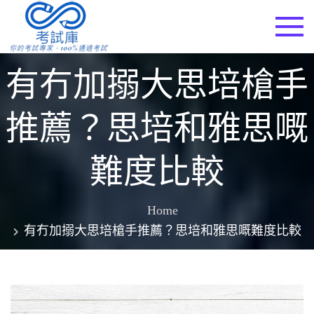
Skip
to
考試庫
content
有冇加搦大思培槍手
推薦？思培和雅思嘅
難度比較
Home
有冇加搦大思培槍手推薦？思培和雅思嘅難度比較