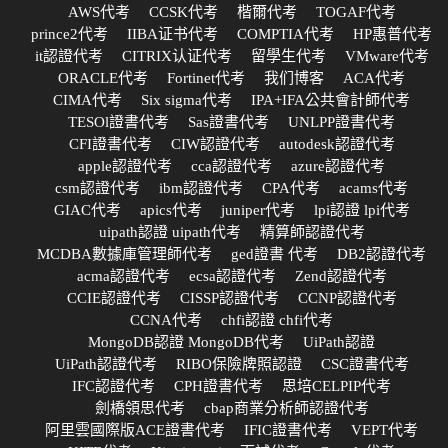
AWS代考
CCSK代考
楷爾代考
TOGAF代考
prince2代考
IIBA证书代考
COMPTIA代考
HP惠普代考
it認證代考
CITRIX认证代考
留學生代考
VMware代考
ORACLE代考
Fortinet代考
我们博客
ACA代考
CIMA代考
Six sigma代考
IPA+IFA公共會計師代考
TESOl證書代考
Sas證書代考
UNLPP證書代考
CFI證書代考
CIW認證代考
autodesk認證代考
apple認證代考
cca認證代考
azure認證代考
csm認證代考
ibm認證代考
CPA代考
acams代考
GIAC代考
apics代考
juniper代考
lpi認證 lpi代考
uipath認證 uipath代考
精算師認證代考
MCDBA數據庫管理師代考
ged證書 代考
DB2認證代考
acma認證代考
ecsa認證代考
Zend認證代考
CCIE認證代考
CISSP認證代考
CCNP認證代考
CCNA代考
chfi認證 chfi代考
MongoDB認證 MongoDB代考
UiPath認證
UiPath認證代考
RIBO保險牌照認證
CSC證書代考
IFC認證代考
CPH證書代考
思培CELPIP代考
劍橋領思代考
cbap商業分析師認證代考
阿里雲國際版ACE證書代考
IFIC證書代考
VEPT代考