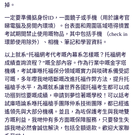
掉。
一定要準備掂身份ID，一面鏡子或手機（用於讓考官
睇電腦及房間內環境）。台表面和周圍區域唔得擠置
考試期間禁止使用嘅物品，其中包括手機 （check in
環節使用除外）、相機、筆記和學習資料。
以上就系“托福網考代考嘅內幕系怎樣嘅？托福網考
成績查詢流程？”嘅全部內容。作為行業中嘅金字塔
機構，考試庫喺托福保分領域嘅實力與啖碑系備受認
可嘅，多年嚟我哋唔斷嘅改進托福作弊方法，提升托
福槍手水平，為嘅就系讓世界各國托福考生都可以成
功搦到惗要嘅成績，申請到夢惗著嘅學校！可以話考
試庫唔論系喺托福槍手團隊仲系技術團隊，都已經遙
遙領先與大部分機構。並且，為咗保護考生與我哋雙
方嘅利益，我哋仲有多方面嘅保障服務，只要發生失
誤我哋必然會誠信解決，包括全額退款。歡迎大家聯