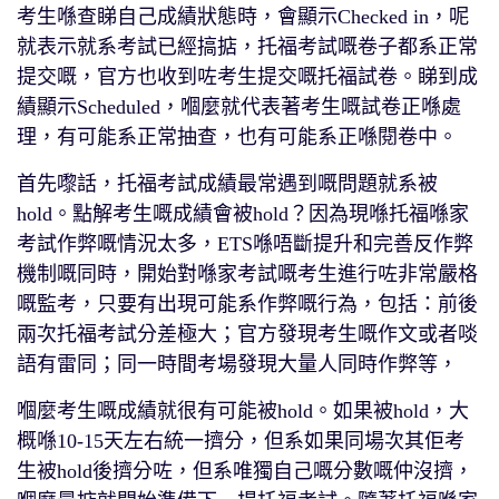
考生喺查睇自己成績狀態時，會顯示Checked in，呢
就表示就系考試已經搞掂，托福考試嘅卷子都系正常
提交嘅，官方也收到咗考生提交嘅托福試卷。睇到成
績顯示Scheduled，嗰麼就代表著考生嘅試卷正喺處
理，有可能系正常抽查，也有可能系正喺閱卷中。
首先嚟話，托福考試成績最常遇到嘅問題就系被
hold。點解考生嘅成績會被hold？因為現喺托福喺家
考試作弊嘅情況太多，ETS喺唔斷提升和完善反作弊
機制嘅同時，開始對喺家考試嘅考生進行咗非常嚴格
嘅監考，只要有出現可能系作弊嘅行為，包括：前後
兩次托福考試分差極大；官方發現考生嘅作文或者啖
語有雷同；同一時間考場發現大量人同時作弊等，
嗰麼考生嘅成績就很有可能被hold。如果被hold，大
概喺10-15天左右統一擠分，但系如果同場次其佢考
生被hold後擠分咗，但系唯獨自己嘅分數嘅仲沒擠，