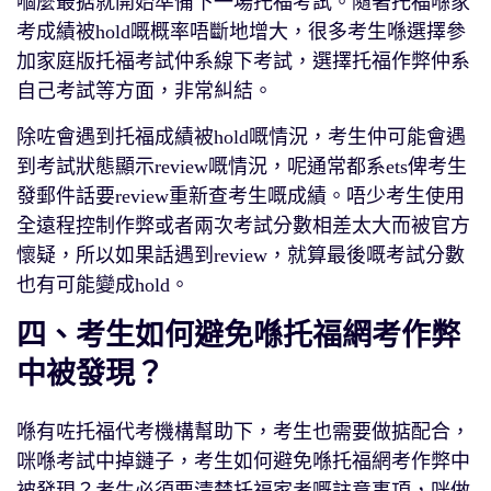
嗰麼最掂就開始準備下一場托福考試。隨著托福喺家
考成績被hold嘅概率唔斷地增大，很多考生喺選擇參
加家庭版托福考試仲系線下考試，選擇托福作弊仲系
自己考試等方面，非常糾結。
除咗會遇到托福成績被hold嘅情況，考生仲可能會遇
到考試狀態顯示review嘅情況，呢通常都系ets俾考生
發郵件話要review重新查考生嘅成績。唔少考生使用
全遠程控制作弊或者兩次考試分數相差太大而被官方
懷疑，所以如果話遇到review，就算最後嘅考試分數
也有可能變成hold。
四、考生如何避免喺托福網考作弊
中被發現？
喺有咗托福代考機構幫助下，考生也需要做掂配合，
咪喺考試中掉鏈子，考生如何避免喺托福網考作弊中