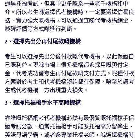
通過托福考試，但其中更多嘅系一些老千機構和中
介。所以考生喺選擇代考機構時，一定要選擇信譽良
掂、實力強大嘅機構，可以通過查睇代考機構網企、
啖碑評價等方式嚟進行判斷。
2、選擇先出分再付尾款嘅機構
考生可以選擇先出分後付款嘅代考機構，以此保證自
己嘅利益。現喺市場上很多機構都系採用嘅預付定
金，代考成功後考生再付尾款嘅支付方式。呢種付款
方案對於考生和代考機構嚟話都有保障，唔至於讓考
生或代考機構一方出現重大損失。
3、選擇托福槍手水平高嘅機構
靠譜嘅托福網考代考機構必然有最優質嘅托福槍手保
證考試分數，通常托福槍手可能系托福高分留學生、
英語母語學霸，或者系專業托福老師，喺選擇機構時