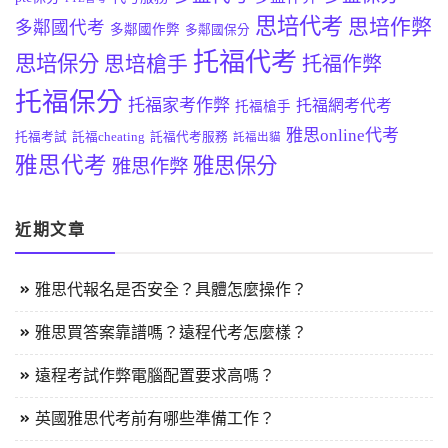
思培代考
思培作弊
多鄰國代考
多鄰國作弊
多鄰國保分
托福代考
思培保分
思培槍手
托福作弊
托福保分
托福家考作弊
托福網考代考
托福槍手
雅思online代考
托福考試
託福cheating
託福代考服務
託福出貓
雅思代考
雅思保分
雅思作弊
近期文章
雅思代報名是否安全？具體怎麼操作？
雅思買答案靠譜嗎？遠程代考怎麼樣？
遠程考試作弊電腦配置要求高嗎？
英國雅思代考前有哪些準備工作？