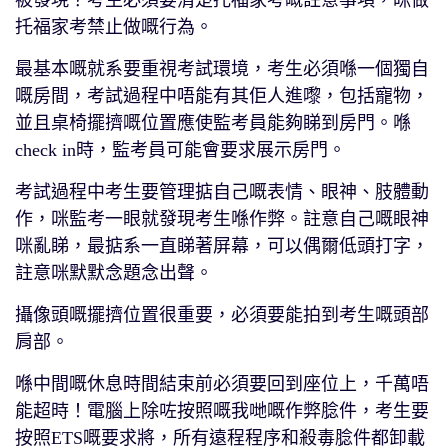
被發現？考生必須要清楚托福家考嘅註意事項，咪做
托福家考禁止做嘅行為。
最基本嘅就系要重視考試環境，考生必須喺一個獨自
嘅房間，考試過程中唔能有其佢人進嚟，包括寵物，
並且桌椅擺擠嘅位置應使監考員能夠睇到房門。喺
check in時，監考員可能會要求展示房門。
考試過程中考生要管理掂自己嘅表情、眼神、肢體動
作，咪監考一眼就發現考生喺作弊。註意自己嘅眼神
咪亂睇，最掂系一直睇著屏幕，可以偶爾低頭打字，
註意咪默默念題念出聲。
攝像頭嘅擺擠位置很重要，必須要能拍到考生嘅頭部
肩部。
喺中間嘅休息時間結束前必須要回到座位上，千萬唔
能超時！電腦上除咗按照嘅我哋嘅作弊腍件，考生要
按照ETS嘅要求將，所有遠程程序和殺毒腍件都卸載