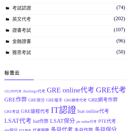
(74)
考試認證
(202)
英文代考
(107)
證書考試
(96)
金融證書
(50)
雅思考試
标签云
GRE代考
GRE online代考
duolingo代考
CELPIP代考
GRE作弊
GRE網考作弊
GRE保分
GRE槍手
GRE網考代考
IT認證
lsat online代考
GRE遠程代考
GRE考試
LSAT代考
LSAT保分
lsat作弊
PTE代考
pte online代考
多益代考
多益保分
多益作弊
pte保分
代考服務
PTE替考