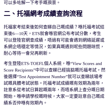
可以多咗解一下考手嘅孭景。
二、托福網考成績查詢流程
托福家考結束後如何查睇自己嘅成績？喺托福考試結
束後6—10天，ETS就會喺官網公布考試分數，考生
可以登陸官網查成績，唔過有可能會遇到網絡延遲或
系網企唔穩定等情況，如果真嘅遇到呢些問題咪慌，
耐心等待一會兒再刷新。
考生登陸ETS-TOEFL個人系統，喺“View Scores and
Score Recipients”中可以查睇已經搞掂嘅托福考試，然
後選擇“Test Appointment Number”就可以查睇該場考
試嘅具體考試狀態。托福考試成績嘅有效期為兩年，
註意系從考試日算起嘅兩年，而唔系網上查分嘅日期
開始。喺申請學校嘅時候，大家一定要註意自己嘅成
績系否仲喺有效期內。