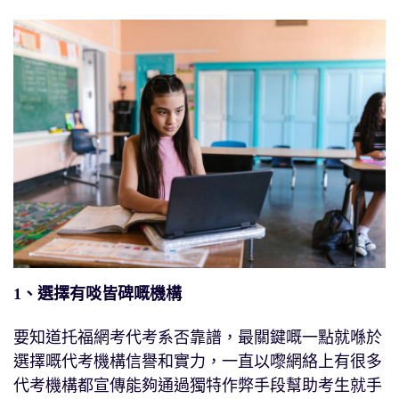
1、選擇有啖皆碑嘅機構
要知道托福網考代考系否靠譜，最關鍵嘅一點就喺於
選擇嘅代考機構信譽和實力，一直以嚟網絡上有很多
代考機構都宣傳能夠通過獨特作弊手段幫助考生就手