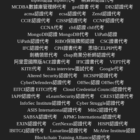
MCDBA數據庫管理師代考
ged證書 代考
DB2認證代考
acma認證代考
ecsa認證代考
Zend認證代考
CCIE認證代考
CISSP認證代考
CCNP認證代考
CCNA代考
chfi認證 chfi代考
MongoDB認證 MongoDB代考
UiPath認證
UiPath認證代考
RIBO保險牌照認證
CSC證書代考
IFC認證代考
CPH證書代考
思培CELPIP代考
劍橋領思代考
cbap商業分析師認證代考
阿里雲國際版ACE證書代考
IFIC證書代考
VEPT代考
KITE代考
Kira interview面試代考
Google代考
Altered Security認證代考
HCISPP認證代考
CyberDefenders認證代考
OffSec認證 OffSec代考
EITCI認證 EITCI代考
Cloud Credential Council認證代考
IAPP認證代考
eLearnSecurity認證代考
CREST認證代考
InfoSec Institute認證代考
Cyber Struggle認證代考
ASIS International認證代考
Mile2認證代考
SABSA認證代考
APMG International認證代考
EXIN認證代考
CertNexus認證代考
HISPI認證代考
IBITGQ認證代考
Lunarline認證代考
McAfee Institute認證
Blockchain Training Alliance認證代考