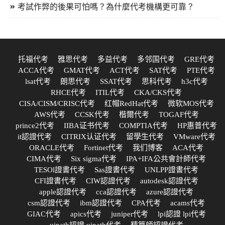
考試作弊的後果可怕嗎？為什麼代考機構更可靠？
托福代考
雅思代考
多益代考
多邻国代考
GRE代考
ACCA代考
GMAT代考
ACT代考
SAT代考
PTE代考
lsat代考
朗思代考
SSAT代考
思科代考
h3c代考
RHCE代考
ITIL代考
CKA/CKS代考
CISA/CISM/CRISC代考
红帽RedHat代考
微软MOS代考
AWS代考
CCSK代考
楷爾代考
TOGAF代考
prince2代考
IIBA证书代考
COMPTIA代考
HP惠普代考
it認證代考
CITRIX认证代考
留學生代考
VMware代考
ORACLE代考
Fortinet代考
我们博客
ACA代考
CIMA代考
Six sigma代考
IPA+IFA公共會計師代考
TESOl證書代考
Sas證書代考
UNLPP證書代考
CFI證書代考
CIW認證代考
autodesk認證代考
apple認證代考
cca認證代考
azure認證代考
csm認證代考
ibm認證代考
CPA代考
acams代考
GIAC代考
apics代考
juniper代考
lpi認證 lpi代考
uipath認證 uipath代考
精算師認證代考