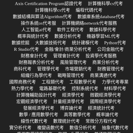
Axis Certification Program認證代考
計算機科學cs代考
計算機科學cs代考
編程代碼代考
數據結構與算法Algorithm代考
數據庫系統database代考
操作系統os代考服
計算機網絡network代考服務
人工智能ai代考
軟件工程代考
數據科學代考
概率與統計代考
數據分析代考
機器學習ML代考
數據挖掘
大數據技術代考
統計建模代考
Python代考
R Studio代考
金融/會計/商業分析代考
公司金融代考
財務會計代考
管理會計代考
投資學代考服務
財務報表分析代考
風險管理代考
商業分析代考
商科代考
管理學代考
市場營銷代考
財務管理代考
組織行為學代考
戰略管理代考
商業溝通代考
國際商務代考
工程類代考
工程數學代考
力學代考專業
熱力學代考
電路基礎代考
控制系統代考
材料學代考
計算機輔助設計代考
經濟學代考
微觀經濟學代考
宏觀經濟學代考
計量經濟學代考
國際經濟學代考
發展經濟學代考
博弈論代考
經濟統計代考
數學 / 應用數學代考
高等數學代考
概率論代考
線性代數代考
數理統計代考
常微分方程代考
實分析代考
複變函數代考
數值分析代考
抽象代數代考