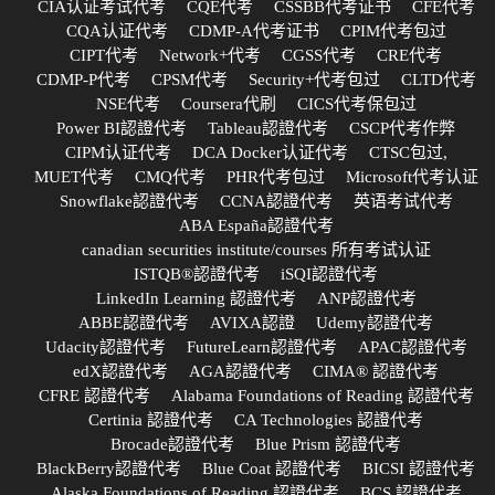
CIA认证考试代考
CQE代考
CSSBB代考证书
CFE代考
CQA认证代考
CDMP-A代考证书
CPIM代考包过
CIPT代考
Network+代考
CGSS代考
CRE代考
CDMP-P代考
CPSM代考
Security+代考包过
CLTD代考
NSE代考
Coursera代刷
CICS代考保包过
Power BI認證代考
Tableau認證代考
CSCP代考作弊
CIPM认证代考
DCA Docker认证代考
CTSC包过,
MUET代考
CMQ代考
PHR代考包过
Microsoft代考认证
Snowflake認證代考
CCNA認證代考
英语考试代考
ABA España認證代考
canadian securities institute/courses 所有考试认证
ISTQB®認證代考
iSQI認證代考
LinkedIn Learning 認證代考
ANP認證代考
ABBE認證代考
AVIXA認證
Udemy認證代考
Udacity認證代考
FutureLearn認證代考
APAC認證代考
edX認證代考
AGA認證代考
CIMA® 認證代考
CFRE 認證代考
Alabama Foundations of Reading 認證代考
Certinia 認證代考
CA Technologies 認證代考
Brocade認證代考
Blue Prism 認證代考
BlackBerry認證代考
Blue Coat 認證代考
BICSI 認證代考
Alaska Foundations of Reading 認證代考
BCS 認證代考