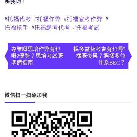
系我哋！
#
#
#
#
托福代考
托福作弊
托福家考作弊
#
#
托福槍手
托福網考代考
托福考試
文
章
專業嘅思培作弊有乜
搵多益替考會有乜嘢?
嘢?優勢？思培考試嘅
樣嘅後果？選擇多益
導
準備指南
仲系BEC？
覽
微信扫一扫添加我