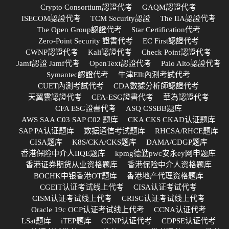
Crypto Consortium認證代考
GAQM認證代考
ISECOM認證代考
TCM Security認證
The IIA認證代考
The Open Group認證代考
Star Certification代考
Zero-Point Security 證書代考
EC First認證代考
CWNP認證代考
Kali認證代考
Check Point認證代考
Jamf認證 Jamf代考
OpenText認證代考
Palo Alto認證代考
Symantec認證代考
牛津Ellt內測考試代考
CUET內測考試代考
CDA數據分析師認證代考
天翼雲認證代考
CFA-ESG證書代考
華為認證代考
CFA ESG證書代考
ASQ CSSBB题库
AWS SAA C03 SAP C02 题库
CKA CKS CKAD认证题库
SAP PA认证题库
数据通信考试题库
RHCSA/RHCE题库
CISA题库
K8S/CKA/CKS题库
DAMA/CDGP题库
香港保险中介人IIQE题库
kpmg德勤pwc安永ey网申题库
香港证券期货从业资格题库
香港保险中介人资格题库
BOCHK中银香港OT题库
香港地产代理资格题库
CGEIT认证考试线上代考
CISA认证考试代考
CISM认证考试线上代考
CRISC认证考试线上代考
Oracle 19c OCP认证考试线上代考
CCNA认证代考
LSat题库
iTEP题库
CCNP认证代考
CDPSE认证代考