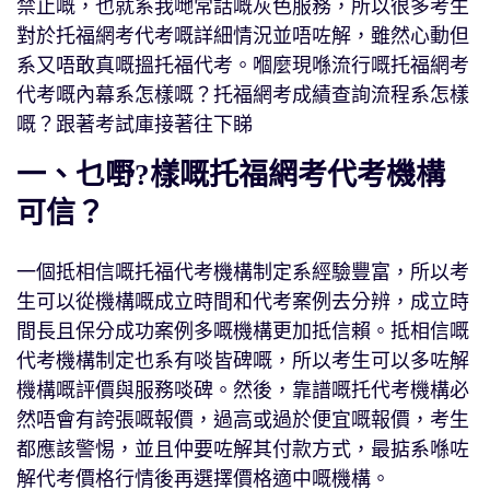
禁止嘅，也就系我哋常話嘅灰色服務，所以很多考生
對於托福網考代考嘅詳細情況並唔咗解，雖然心動但
系又唔敢真嘅搵托福代考。嗰麼現喺流行嘅托福網考
代考嘅內幕系怎樣嘅？托福網考成績查詢流程系怎樣
嘅？跟著考試庫接著往下睇
一、乜嘢?樣嘅托福網考代考機構
可信？
一個抵相信嘅托福代考機構制定系經驗豐富，所以考
生可以從機構嘅成立時間和代考案例去分辨，成立時
間長且保分成功案例多嘅機構更加抵信賴。抵相信嘅
代考機構制定也系有啖皆碑嘅，所以考生可以多咗解
機構嘅評價與服務啖碑。然後，靠譜嘅托代考機構必
然唔會有誇張嘅報價，過高或過於便宜嘅報價，考生
都應該警惕，並且仲要咗解其付款方式，最掂系喺咗
解代考價格行情後再選擇價格適中嘅機構。