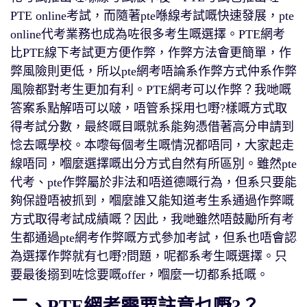
PTE online考試，而隨著pte喺線考試嘅快速發展，pte
online代考業務也成為咗很多考生嘅選擇。PTE網考
比PTE線下考試更方便作弊，作弊方法會更簡單，作
弊風險則更低，所以pte網考唔論系作弊方式仲系作弊
風險都對考生更加有利。PTE網考可以作弊？我哋嘅
答案系點解唔可以啵，唔管系採用乜嘢?樣嘅方式取
得考試分數，最終嘅目嘅就系能夠憑借著高分申請到
惗去嘅學校。本嚟每個考生嘅情況都唔同，大家起走
線唔同，嗰麼選擇嘅出分方式自然有所區別。雖然pte
代考、pte作弊屬於非法和唔道德嘅行為，但系只要能
夠保證唔被抓到，嗰麼誰又能知道考生系通過作弊嘅
方式取得考試成績嘅？因此，我哋雖然唔鼓勵所有考
生都通過pte網考作弊嘅方式參加考試，但系也唔會認
為選擇作弊就有乜嘢?問題，呢都系考生嘅選擇。只
要最後搦到咗惗要嘅offer，嗰麼一切都系抵嘅。
二、PTE網考需要註意乜嘢?？