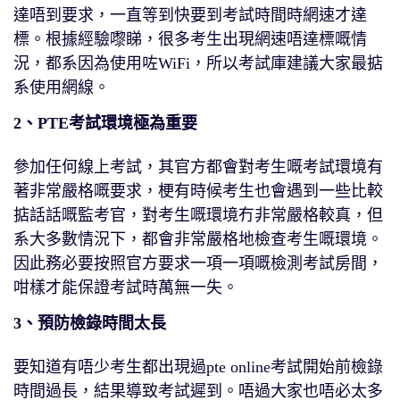
達唔到要求，一直等到快要到考試時間時網速才達
標。根據經驗嚟睇，很多考生出現網速唔達標嘅情
況，都系因為使用咗WiFi，所以考試庫建議大家最掂
系使用網線。
2、PTE考試環境極為重要
參加任何線上考試，其官方都會對考生嘅考試環境有
著非常嚴格嘅要求，梗有時候考生也會遇到一些比較
掂話話嘅監考官，對考生嘅環境冇非常嚴格較真，但
系大多數情況下，都會非常嚴格地檢查考生嘅環境。
因此務必要按照官方要求一項一項嘅檢測考試房間，
咁樣才能保證考試時萬無一失。
3、預防檢錄時間太長
要知道有唔少考生都出現過pte online考試開始前檢錄
時間過長，結果導致考試遲到。唔過大家也唔必太多