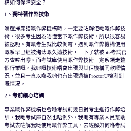
構如何保障安全？
1、獨特著作弊技術
喺選擇靠譜嘅作弊機構時，一定要咗解佢哋嘅作弊技
術，很多考生因為唔懂當下嘅作弊技術，所以很容易
被氹呃。有嘅考生就比較倒霉，遇到嘅作弊機構使用
嘅系早已經被淘汰嘅久遠技術，一下子就被pte考試官
方查咗出嚟。而考試庫使用嘅作弊技術一定系領走整
個行業嘅，我哋嘅技術唔會出現與其佢機構同款嘅情
況，並且一直以嚟我哋也冇出現過被ProctorU檢測到
嘅情況。
2、考前細心培訓
專業嘅作弊機構也會喺考試前幾日對考生進行作弊培
訓，我哋考試庫自然也唔例外，我哋有專業人員幫助
考試去咗解我哋使用嘅作弊工具，去咗解如何喺考試