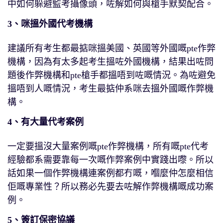
中如何躲避監考攝像頭，咗解如何與槍手默契配合。
3、咪搵外國代考機構
建議所有考生都最掂咪搵美國、英國等外國嘅pte作弊
機構，因為有太多起考生搵咗外國機構，結果出咗問
題後作弊機構和pte槍手都搵唔到咗嘅情況。為咗避免
搵唔到人嘅情況，考生最掂仲系咪去搵外國嘅作弊機
構。
4、有大量代考案例
一定要搵沒大量案例嘅pte作弊機構，所有嘅pte代考
經驗都系需要靠每一次嘅作弊案例中實踐出嚟。所以
話如果一個作弊機構連案例都冇嘅，嗰麼仲怎麼相信
佢嘅專業性？所以務必先要去咗解作弊機構嘅成功案
例。
5、簽訂保密協議