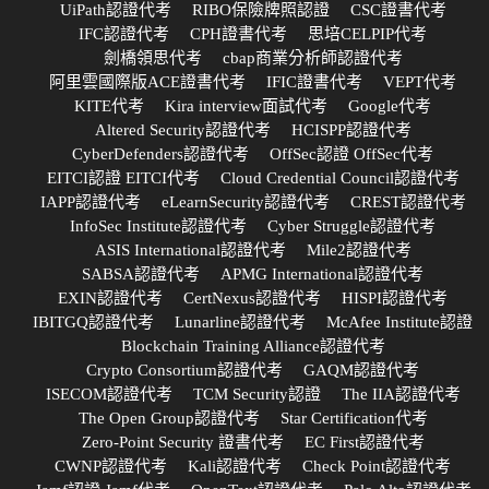
UiPath認證代考
RIBO保險牌照認證
CSC證書代考
IFC認證代考
CPH證書代考
思培CELPIP代考
劍橋領思代考
cbap商業分析師認證代考
阿里雲國際版ACE證書代考
IFIC證書代考
VEPT代考
KITE代考
Kira interview面試代考
Google代考
Altered Security認證代考
HCISPP認證代考
CyberDefenders認證代考
OffSec認證 OffSec代考
EITCI認證 EITCI代考
Cloud Credential Council認證代考
IAPP認證代考
eLearnSecurity認證代考
CREST認證代考
InfoSec Institute認證代考
Cyber Struggle認證代考
ASIS International認證代考
Mile2認證代考
SABSA認證代考
APMG International認證代考
EXIN認證代考
CertNexus認證代考
HISPI認證代考
IBITGQ認證代考
Lunarline認證代考
McAfee Institute認證
Blockchain Training Alliance認證代考
Crypto Consortium認證代考
GAQM認證代考
ISECOM認證代考
TCM Security認證
The IIA認證代考
The Open Group認證代考
Star Certification代考
Zero-Point Security 證書代考
EC First認證代考
CWNP認證代考
Kali認證代考
Check Point認證代考