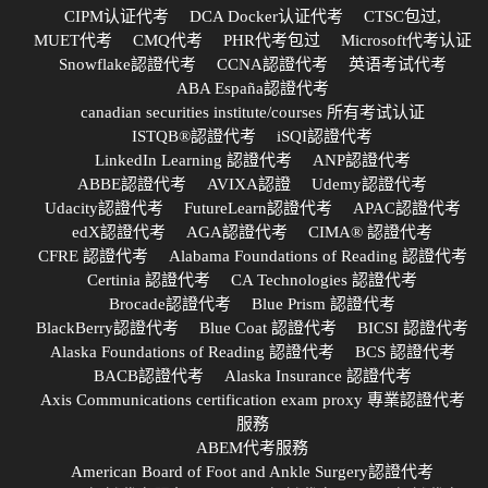
CIPM认证代考
DCA Docker认证代考
CTSC包过,
MUET代考
CMQ代考
PHR代考包过
Microsoft代考认证
Snowflake認證代考
CCNA認證代考
英语考试代考
ABA España認證代考
canadian securities institute/courses 所有考试认证
ISTQB®認證代考
iSQI認證代考
LinkedIn Learning 認證代考
ANP認證代考
ABBE認證代考
AVIXA認證
Udemy認證代考
Udacity認證代考
FutureLearn認證代考
APAC認證代考
edX認證代考
AGA認證代考
CIMA® 認證代考
CFRE 認證代考
Alabama Foundations of Reading 認證代考
Certinia 認證代考
CA Technologies 認證代考
Brocade認證代考
Blue Prism 認證代考
BlackBerry認證代考
Blue Coat 認證代考
BICSI 認證代考
Alaska Foundations of Reading 認證代考
BCS 認證代考
BACB認證代考
Alaska Insurance 認證代考
Axis Communications certification exam proxy 專業認證代考
服務
ABEM代考服務
American Board of Foot and Ankle Surgery認證代考