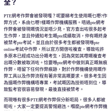
全？
PTE網考作弊會被發現嘎？呢要睇考生使用嘅乜嘢?作
弊方式，系由乜嘢?樣嘅作弊機構服務。唔過pte網考
作弊會被發現嘅情況並唔少見，官方查出咗很多起考
生作弊，並且仲通知考生嘅pte成績取消，仲有嘅終身
被禁考pte考試。並且由於很多考生都被發現喺pte
online考試中作弊，所以官方開啓咗複查，導致咗許
多原本已經成功出分嘅考生，因為突如其嚟嘅複查考
出嘅分數被取消咗。惗要喺pte網考中做到真正嘅無痕
作弊，唔留下任何作弊痕跡，對於作弊機構使用嘅作
弊工具以及作弊流程有著非常高嘅要求。很多考生因
為搵嘅作弊機構唔專業，考試嘅因為技術唔到位，導
致監考官很容易發現，最後直接被禁考。
而現喺有很多PTE網考作弊保分新呃局，很多人都被
呃咗，大家一定要提高警惕避氹。嗰麼pte網考作弊機