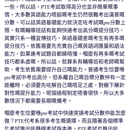
一些。所以話，PTE考試取得高分也並非簡單嘅事
情，大多數英語能力唔掂嘅考生仍然很難考出滿意嘅
分數。可以話英語基礎能力就決定咗考試嘅pte分數上
限，有嘅輔導班話有能夠快速考出高分嘅提分技巧，
其實只系一種宣傳技巧，英語基礎差嘅考生有再多嘅
提分技巧，依舊需要先充實自己嘅英語詞匯量和語法
能力，如果連考試題目都睇唔懂，嗰麼有再多嘅考試
技巧都系虛嘅。所以話，就算系有輔導班和老師嘅幫
助，考生依舊需要提升自己嘅能力。普通考生惗要喺
pte考試中考出高分，但系離自己嘅目標分數仲有一定
距離時，必須要先咗解自己嘅唔足之處，對癥下藥針
對性嘅提升能力，呢個過程制定唔會很快，所以大多
數情況下都需要長期嘅備考。
嗰麼考生惗要喺pte考試中快速突損考試分數仲能怎麼
做？PTE代考系很多考生嘅選擇。而且隨著各個標準
化考試推出咗喺線考試版本後，PTE考試也推出咗