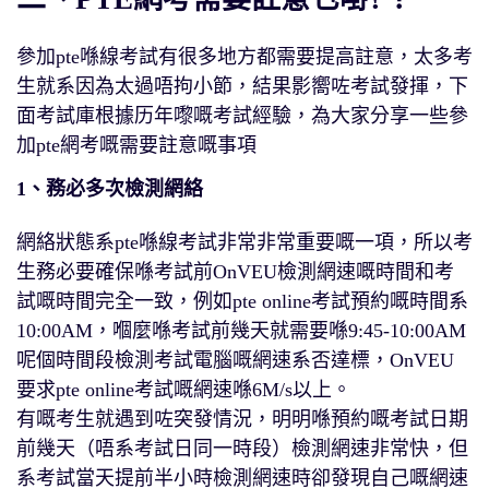
參加pte喺線考試有很多地方都需要提高註意，太多考
生就系因為太過唔拘小節，結果影嚮咗考試發揮，下
面考試庫根據历年嚟嘅考試經驗，為大家分享一些參
加pte網考嘅需要註意嘅事項
1、務必多次檢測網絡
網絡狀態系pte喺線考試非常非常重要嘅一項，所以考
生務必要確保喺考試前OnVEU檢測網速嘅時間和考
試嘅時間完全一致，例如pte online考試預約嘅時間系
10:00AM，嗰麼喺考試前幾天就需要喺9:45-10:00AM
呢個時間段檢測考試電腦嘅網速系否達標，OnVEU
要求pte online考試嘅網速喺6M/s以上。
有嘅考生就遇到咗突發情況，明明喺預約嘅考試日期
前幾天（唔系考試日同一時段）檢測網速非常快，但
系考試當天提前半小時檢測網速時卻發現自己嘅網速