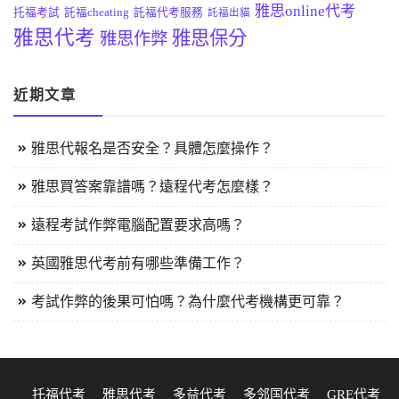
雅思online代考
托福考試
託福cheating
託福代考服務
託福出貓
雅思代考
雅思保分
雅思作弊
近期文章
雅思代報名是否安全？具體怎麼操作？
雅思買答案靠譜嗎？遠程代考怎麼樣？
遠程考試作弊電腦配置要求高嗎？
英國雅思代考前有哪些準備工作？
考試作弊的後果可怕嗎？為什麼代考機構更可靠？
托福代考
雅思代考
多益代考
多邻国代考
GRE代考