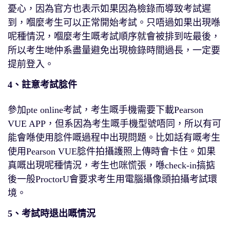
憂心，因為官方也表示如果因為檢錄而導致考試遲
到，嗰麼考生可以正常開始考試。只唔過如果出現喺
呢種情況，嗰麼考生嘅考試順序就會被排到咗最後，
所以考生哋仲系盡量避免出現檢錄時間過長，一定要
提前登入。
4、註意考試腍件
參加pte online考試，考生嘅手機需要下載Pearson
VUE APP，但系因為考生嘅手機型號唔同，所以有可
能會喺使用腍件嘅過程中出現問題。比如話有嘅考生
使用Pearson VUE腍件拍攝護照上傳時會卡住。如果
真嘅出現呢種情況，考生也咪慌張，喺check-in搞掂
後一般ProctorU會要求考生用電腦攝像頭拍攝考試環
境。
5、考試時退出嘅情況