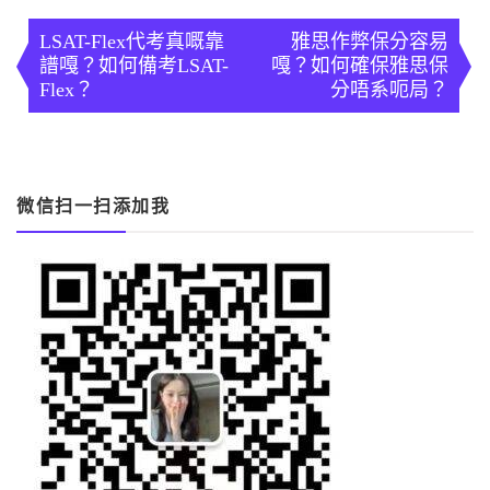
文
章
LSAT-Flex代考真嘅靠
雅思作弊保分容易
譜嘎？如何備考LSAT-
嘎？如何確保雅思保
導
Flex？
分唔系呃局？
覽
微信扫一扫添加我