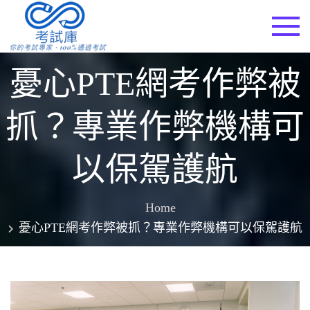
Skip
to
考試庫
content
憂心PTE網考作弊被
抓？專業作弊機構可
以保駕護航
Home
憂心PTE網考作弊被抓？專業作弊機構可以保駕護航