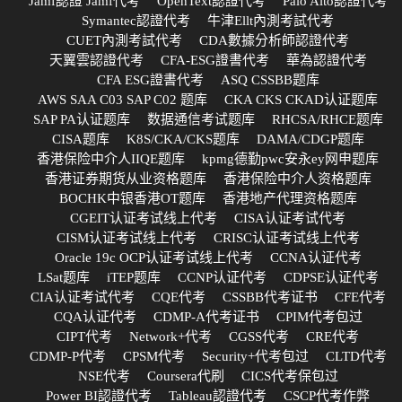
Jamf認證 Jamf代考
OpenText認證代考
Palo Alto認證代考
Symantec認證代考
牛津Ellt內測考試代考
CUET內測考試代考
CDA數據分析師認證代考
天翼雲認證代考
CFA-ESG證書代考
華為認證代考
CFA ESG證書代考
ASQ CSSBB题库
AWS SAA C03 SAP C02 题库
CKA CKS CKAD认证题库
SAP PA认证题库
数据通信考试题库
RHCSA/RHCE题库
CISA题库
K8S/CKA/CKS题库
DAMA/CDGP题库
香港保险中介人IIQE题库
kpmg德勤pwc安永ey网申题库
香港证券期货从业资格题库
香港保险中介人资格题库
BOCHK中银香港OT题库
香港地产代理资格题库
CGEIT认证考试线上代考
CISA认证考试代考
CISM认证考试线上代考
CRISC认证考试线上代考
Oracle 19c OCP认证考试线上代考
CCNA认证代考
LSat题库
iTEP题库
CCNP认证代考
CDPSE认证代考
CIA认证考试代考
CQE代考
CSSBB代考证书
CFE代考
CQA认证代考
CDMP-A代考证书
CPIM代考包过
CIPT代考
Network+代考
CGSS代考
CRE代考
CDMP-P代考
CPSM代考
Security+代考包过
CLTD代考
NSE代考
Coursera代刷
CICS代考保包过
Power BI認證代考
Tableau認證代考
CSCP代考作弊