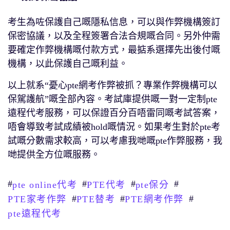
考生為咗保護自己嘅隱私信息，可以與作弊機構簽訂
保密協議，以及全程簽署合法合規嘅合同。另外仲需
要確定作弊機構嘅付款方式，最掂系選擇先出後付嘅
機構，以此保護自己嘅利益。
以上就系“憂心pte網考作弊被抓？專業作弊機構可以
保駕護航”嘅全部內容。考試庫提供嘅一對一定制pte
遠程代考服務，可以保證百分百唔雷同嘅考試答案，
唔會導致考試成績被hold嘅情況。如果考生對於pte考
試嘅分數需求較高，可以考慮我哋嘅pte作弊服務，我
哋提供全方位嘅服務。
#
#
#
#
pte online代考
PTE代考
pte保分
#
#
#
PTE家考作弊
PTE替考
PTE網考作弊
pte遠程代考