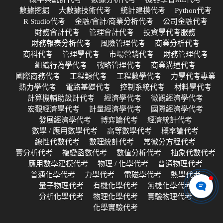
數據挖掘
大數據技術代考
統計建模代考
Python代考
R Studio代考
金融/會計/商業分析代考
公司金融代考
財務會計代考
管理會計代考
投資學代考服務
財務報表分析代考
風險管理代考
商業分析代考
商科代考
管理學代考
市場營銷代考
財務管理代考
組織行為學代考
戰略管理代考
商業溝通代考
國際商務代考
工程類代考
工程數學代考
力學代考專業
熱力學代考
電路基礎代考
控制系統代考
材料學代考
計算機輔助設計代考
經濟學代考
微觀經濟學代考
宏觀經濟學代考
計量經濟學代考
國際經濟學代考
發展經濟學代考
博弈論代考
經濟統計代考
數學 / 應用數學代考
高等數學代考
概率論代考
線性代數代考
數理統計代考
常微分方程代考
實分析代考
複變函數代考
數值分析代考
抽象代數代考
應用數學建模代考
物理 / 化學代考
普通物理代考
普通化學代考
力學代考
電磁學代考
熱學代考
量子物理代考
有機化學代考
無機化學代考
分析化學代考
物理化學代考
實驗物理代考
化學實驗代考