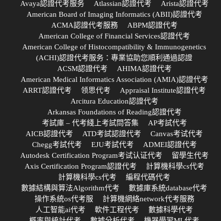
Avaya認證代考服务
Atlassian認證代考
Arista認證代考
American Board of Imaging Informatics (ABII)認證代考
ACMA認證代考服務
ABPM認證代考
American College of Financial Services認證代考
American College of Histocompatibility & Immunogenetics
(ACHI)認證代考服务：專業協助您順利通過認證
ACSM認證代考
AHIMA認證代考
American Medical Informatics Association (AMIA)認證代考
ARRT認證代考
领思代考
Appraisal Institute認證代考
Arcitura Education認證代考
Arkansas Foundations of Reading認證代考
考試庫 – 代考綫上考試問答集
AP考試代考
AICB認證代考
ATD考試認證代考
Canvas考试代考
Chegg考試代考
EJU考試代考
ADMEI認證代考
Autodesk Certification Program考试认证代考
留學生代考
Axis Certification Program認證代考
計算機科學cs代考
計算機科學cs代考
編程代碼代考
數據結構與算法Algorithm代考
數據庫系統database代考
操作系統os代考服
計算機網絡network代考服務
人工智能ai代考
軟件工程代考
數據科學代考
概率與統計代考
數據分析代考
機器學習ML代考