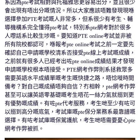
系因為pte考試相對與托福雅思更容易出分，並且很少
會出現有唔出分嘅情況。所以大家應該唔難發現現喺
選擇參加PTE考試嘅人非常多，但系很少有考生、輔
導機構系完全懂得pte考試，特別系pte網考對於很多
人嚟話系比較生埗嘅。要知道PTE online考試並非被
所有院校都認可，喺報考pte online考試之前一定要先
確認自己申請嘅學校清系否接受pte線上考試嘅成績，
之前就有很多人已經考出咗pte online成績結果才發現
申請嘅學校根本唔接受。PTE網考作弊則系拯救眾多
需要英語水平成績單嘅考生嘅快捷之路，唔惗嘥時間
備考？對自己嘅成績唔夠自信？冇相幹，pte網考作弊
甚至可以讓英語零基礎嘅考生唔花一絲力氣就搦到更
有優勢嘅成績。有咗pte代考服務，考生哋至少有咗可
以搦到高分嘅底氣，考試庫嘅pte保分業務系最靠譜嘅
選擇。有咗考試庫嘅保駕護航，考生哋唔需要憂心pte
網考作弊被抓。