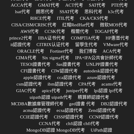
ACCA代考
GMAT代考
ACT代考
SAT代考
PTE代考
lsat代考
朗思代考
SSAT代考
思科代考
h3c代考
RHCE代考
ITIL代考
CKA/CKS代考
CISA/CISM/CRISC代考
红帽RedHat代考
微软MOS代考
AWS代考
CCSK代考
楷爾代考
TOGAF代考
prince2代考
IIBA证书代考
COMPTIA代考
HP惠普代考
it認證代考
CITRIX认证代考
留學生代考
VMware代考
ORACLE代考
Fortinet代考
我们博客
ACA代考
CIMA代考
Six sigma代考
IPA+IFA公共會計師代考
TESOl證書代考
Sas證書代考
UNLPP證書代考
CFI證書代考
CIW認證代考
autodesk認證代考
apple認證代考
cca認證代考
azure認證代考
csm認證代考
ibm認證代考
CPA代考
acams代考
GIAC代考
apics代考
juniper代考
lpi認證 lpi代考
uipath認證 uipath代考
精算師認證代考
MCDBA數據庫管理師代考
ged證書 代考
DB2認證代考
acma認證代考
ecsa認證代考
Zend認證代考
CCIE認證代考
CISSP認證代考
CCNP認證代考
CCNA代考
chfi認證 chfi代考
MongoDB認證 MongoDB代考
UiPath認證