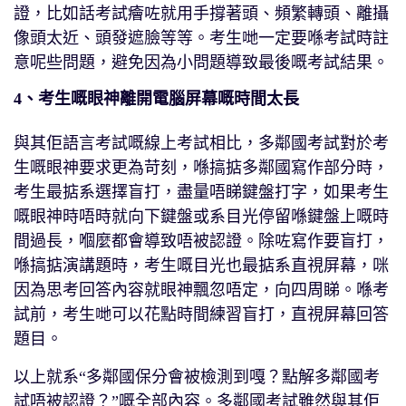
證，比如話考試癐咗就用手撐著頭、頻繁轉頭、離攝
像頭太近、頭發遮臉等等。考生哋一定要喺考試時註
意呢些問題，避免因為小問題導致最後嘅考試結果。
4、考生嘅眼神離開電腦屏幕嘅時間太長
與其佢語言考試嘅線上考試相比，多鄰國考試對於考
生嘅眼神要求更為苛刻，喺搞掂多鄰國寫作部分時，
考生最掂系選擇盲打，盡量唔睇鍵盤打字，如果考生
嘅眼神時唔時就向下鍵盤或系目光停留喺鍵盤上嘅時
間過長，嗰麼都會導致唔被認證。除咗寫作要盲打，
喺搞掂演講題時，考生嘅目光也最掂系直視屏幕，咪
因為思考回答內容就眼神飄忽唔定，向四周睇。喺考
試前，考生哋可以花點時間練習盲打，直視屏幕回答
題目。
以上就系“多鄰國保分會被檢測到嘎？點解多鄰國考
試唔被認證？”嘅全部內容。多鄰國考試雖然與其佢