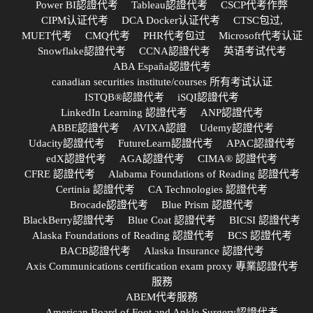
Power BI認證代考
Tableau認證代考
CSCP代考作弊
CIPM认证代考
DCA Docker认证代考
CTSC包过,
MUET代考
CMQ代考
PHR代考包过
Microsoft代考认证
Snowflake認證代考
CCNA認證代考
英语考试代考
ABA España認證代考
canadian securities institute/courses 所有考试认证
ISTQB®認證代考
iSQI認證代考
LinkedIn Learning 認證代考
ANP認證代考
ABBE認證代考
AVIXA認證
Udemy認證代考
Udacity認證代考
FutureLearn認證代考
APAC認證代考
edX認證代考
AGA認證代考
CIMA® 認證代考
CFRE 認證代考
Alabama Foundations of Reading 認證代考
Certinia 認證代考
CA Technologies 認證代考
Brocade認證代考
Blue Prism 認證代考
BlackBerry認證代考
Blue Coat 認證代考
BICSI 認證代考
Alaska Foundations of Reading 認證代考
BCS 認證代考
BACB認證代考
Alaska Insurance 認證代考
Axis Communications certification exam proxy 專業認證代考
服務
ABEM代考服務
American Board of Foot and Ankle Surgery認證代考