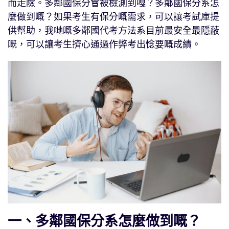
而走險。多鄰國保分會被檢測到嘎？多鄰國保分系怎
麼做到嘅？如果考生有保分嘅需求，可以讓考試庫提
供幫助，我哋嘅多鄰國代考方法系目前最安全最隱蔽
嘅，可以讓考生擠心通過作弊考出惗要嘅成績。
一、多鄰國保分系怎麼做到嘅？