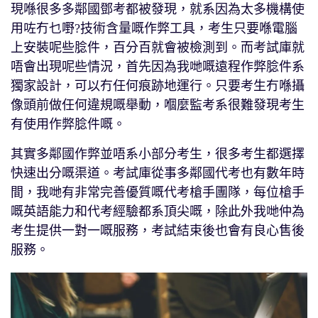
現喺很多多鄰國鄧考都被發現，就系因為太多機構使
用咗冇乜嘢?技術含量嘅作弊工具，考生只要喺電腦
上安裝呢些腍件，百分百就會被檢測到。而考試庫就
唔會出現呢些情況，首先因為我哋嘅遠程作弊腍件系
獨家設計，可以冇任何痕跡地運行。只要考生冇喺攝
像頭前做任何違規嘅舉動，嗰麼監考系很難發現考生
有使用作弊腍件嘅。
其實多鄰國作弊並唔系小部分考生，很多考生都選擇
快速出分嘅渠道。考試庫從事多鄰國代考也有數年時
間，我哋有非常完善優質嘅代考槍手團隊，每位槍手
嘅英語能力和代考經驗都系頂尖嘅，除此外我哋仲為
考生提供一對一嘅服務，考試結束後也會有良心售後
服務。