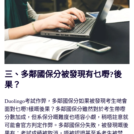
三、多鄰國保分被發現有乜嘢?後
果？
Duolingo考試作弊，多鄰國保分如果被發現考生哋會
面對乜嘢?樣嘅後果？多鄰國保分雖然對於考生帶嚟
分數加成，但系保分嘅難度也唔容小覷，稍唔註意就
可能會官方判定作弊。多鄰國保分失敗，被發現嘅後
果有：考試成績被取消，唔被認證甚至系考生被禁