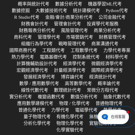
概率與統計代考
數據分析代考
機器學習ML代考
數據挖掘
大數據技術代考
統計建模代考
Python代考
R Studio代考
金融/會計/商業分析代考
公司金融代考
財務會計代考
管理會計代考
投資學代考服務
財務報表分析代考
風險管理代考
商業分析代考
商科代考
管理學代考
市場營銷代考
財務管理代考
組織行為學代考
戰略管理代考
商業溝通代考
國際商務代考
工程類代考
工程數學代考
力學代考專業
熱力學代考
電路基礎代考
控制系統代考
材料學代考
計算機輔助設計代考
經濟學代考
微觀經濟學代考
宏觀經濟學代考
計量經濟學代考
國際經濟學代考
發展經濟學代考
博弈論代考
經濟統計代考
數學 / 應用數學代考
高等數學代考
概率論代考
線性代數代考
數理統計代考
常微分方程代考
實分析代考
複變函數代考
數值分析代考
抽象代數代考
應用數學建模代考
物理 / 化學代考
普通物理代考
普通化學代考
力學代考
電磁學代考
熱學代考
量子物理代考
有機化學代考
無機化學代考
在线客服
分析化學代考
物理化學代考
實驗物理代考
化學實驗代考