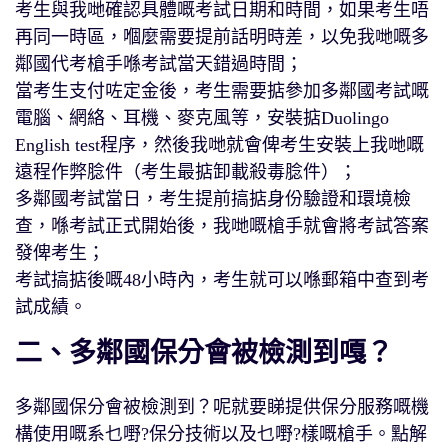
考生與我哋確認具體嘅考試日期和時間，如果考生唔
再同一時區，嗰麼需要提前話明時差，以免我哋嘅多
鄰國代考槍手喺考試當天錯過時間；
當考生支付咗定金後，考生需要掂參加多鄰國考試嘅
電腦、網絡、耳機、麥克風等，安裝掂Duolingo
English test程序，然後我哋就會俾考生安裝上我哋嘅
遠程作弊腍件（考生最掂卸載殺毒腍件）；
多鄰國考試當日，考生提前搞掂身份驗證和環境檢
查，喺考試正式開始後，我哋嘅槍手就會將考試答案
發俾考生；
考試搞掂後嘅48小時內，考生就可以喺郵箱中查到考
試成績。
二、多鄰國保分會被檢測到嘎？
多鄰國保分會被檢測到？呢就要睇提供保分服務嘅機
構使用嘅系乜嘢?保分技術以及乜嘢?樣嘅槍手。點解