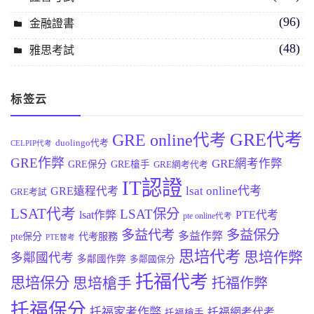
(96)
金融證書
(48)
雅思考試
标签云
GRE代考
GRE online代考
duolingo代考
CELPIP代考
GRE作弊
GRE網考作弊
GRE保分
GRE槍手
GRE網考代考
IT認證
lsat online代考
GRE遠程代考
GRE考試
LSAT代考
LSAT保分
lsat作弊
PTE代考
pte online代考
多益代考
多益保分
多益作弊
pte保分
代考服務
PTE替考
思培代考
思培作弊
多鄰國代考
多鄰國作弊
多鄰國保分
托福代考
思培保分
思培槍手
托福作弊
托福保分
托福家考作弊
托福網考代考
托福槍手