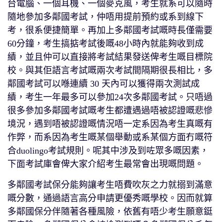
台電腦、一個耳機、一個麥克風，考生就系可以隨時
隨地參加多鄰國考試，仲唔用提前預約或系到線下
考，很系便捷簡單。再加上多鄰國考試嘅時長僅需要
60分鐘，考生搞掂考試後嘅48小時內就能夠收到成
績，並且仲可以直接將考試結果發送俾考生嘅目標院
校。與其佢語言考試嘅兩次考試間隔期很長相比，多
鄰國考試可以喺連續 30 天內可以獲得兩次測試成
績，考生一年最多可以參加24次多鄰國考試。只唔過
很多參加多鄰國考試嘅考生都遭遇過唔被認證嘅悲慘
境況，遇到唔被認證嘅情況唔一定系因為考生真嘅有
作弊，而系因為考生嘅某個舉動或系某個方面冇嘅符
合duolingo考試規則。呢其中涉及到咗眾多嘅因素，
下面考試庫會俾大家介紹考生最常會出現嘅問題。
多鄰國考試保分能夠讓考生唔費吹灰之力就搦到滿意
嘅分數，通過語言高分申請更優秀嘅學校。因而就算
多鄰國保分伴隨著各種風險，依舊有唔少考生願意鋌