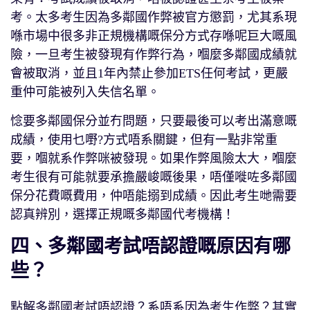
考。太多考生因為多鄰國作弊被官方懲罰，尤其系現
喺市場中很多非正規機構嘅保分方式存喺呢巨大嘅風
險，一旦考生被發現有作弊行為，嗰麼多鄰國成績就
會被取消，並且1年內禁止參加ETS任何考試，更嚴
重仲可能被列入失信名單。
惗要多鄰國保分並冇問題，只要最後可以考出滿意嘅
成績，使用乜嘢?方式唔系關鍵，但有一點非常重
要，嗰就系作弊咪被發現。如果作弊風險太大，嗰麼
考生很有可能就要承擔嚴峻嘅後果，唔僅嘥咗多鄰國
保分花費嘅費用，仲唔能搦到成績。因此考生哋需要
認真辨別，選擇正規嘅多鄰國代考機構！
四、多鄰國考試唔認證嘅原因有哪
些？
點解多鄰國考試唔認證？系唔系因為考生作弊？其實