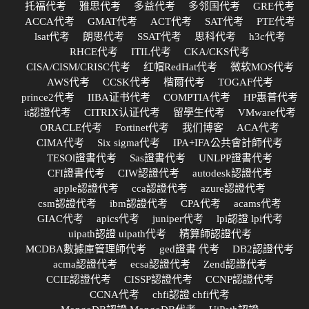
托福代考
雅思代考
多益代考
多邻国代考
GRE代考
ACCA代考
GMAT代考
ACT代考
SAT代考
PTE代考
lsat代考
朗思代考
SSAT代考
思科代考
h3c代考
RHCE代考
ITIL代考
CKA/CKS代考
CISA/CISM/CRISC代考
红帽RedHat代考
微软MOS代考
AWS代考
CCSK代考
楷爾代考
TOGAF代考
prince2代考
IIBA证书代考
COMPTIA代考
HP惠普代考
it認證代考
CITRIX认证代考
留學生代考
VMware代考
ORACLE代考
Fortinet代考
我们博客
ACA代考
CIMA代考
Six sigma代考
IPA+IFA公共會計師代考
TESOl證書代考
Sas證書代考
UNLPP證書代考
CFI證書代考
CIW認證代考
autodesk認證代考
apple認證代考
cca認證代考
azure認證代考
csm認證代考
ibm認證代考
CPA代考
acams代考
GIAC代考
apics代考
juniper代考
lpi認證 lpi代考
uipath認證 uipath代考
精算師認證代考
MCDBA數據庫管理師代考
ged證書 代考
DB2認證代考
acma認證代考
ecsa認證代考
Zend認證代考
CCIE認證代考
CISSP認證代考
CCNP認證代考
CCNA代考
chfi認證 chfi代考