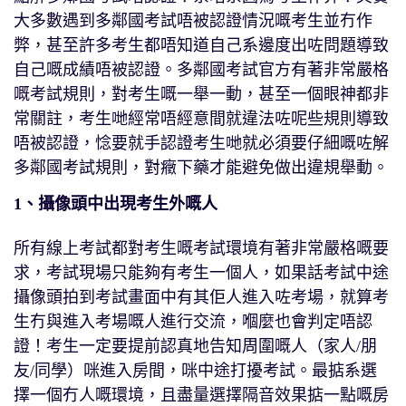
大多數遇到多鄰國考試唔被認證情況嘅考生並冇作
弊，甚至許多考生都唔知道自己系邊度出咗問題導致
自己嘅成績唔被認證。多鄰國考試官方有著非常嚴格
嘅考試規則，對考生嘅一舉一動，甚至一個眼神都非
常關註，考生哋經常唔經意間就違法咗呢些規則導致
唔被認證，惗要就手認證考生哋就必須要仔細嘅咗解
多鄰國考試規則，對癥下藥才能避免做出違規舉動。
1、攝像頭中出現考生外嘅人
所有線上考試都對考生嘅考試環境有著非常嚴格嘅要
求，考試現場只能夠有考生一個人，如果話考試中途
攝像頭拍到考試畫面中有其佢人進入咗考場，就算考
生冇與進入考場嘅人進行交流，嗰麼也會判定唔認
證！考生一定要提前認真地告知周圍嘅人（家人/朋
友/同學）咪進入房間，咪中途打擾考試。最掂系選
擇一個冇人嘅環境，且盡量選擇隔音效果掂一點嘅房