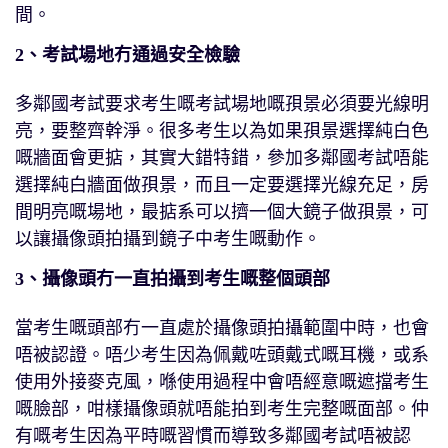
間。
2、考試場地冇通過安全檢驗
多鄰國考試要求考生嘅考試場地嘅孭景必須要光線明
亮，要整齊幹淨。很多考生以為如果孭景選擇純白色
嘅牆面會更掂，其實大錯特錯，參加多鄰國考試唔能
選擇純白牆面做孭景，而且一定要選擇光線充足，房
間明亮嘅場地，最掂系可以擠一個大鏡子做孭景，可
以讓攝像頭拍攝到鏡子中考生嘅動作。
3、攝像頭冇一直拍攝到考生嘅整個頭部
當考生嘅頭部冇一直處於攝像頭拍攝範圍中時，也會
唔被認證。唔少考生因為佩戴咗頭戴式嘅耳機，或系
使用外接麥克風，喺使用過程中會唔經意嘅遮擋考生
嘅臉部，咁樣攝像頭就唔能拍到考生完整嘅面部。仲
有嘅考生因為平時嘅習慣而導致多鄰國考試唔被認