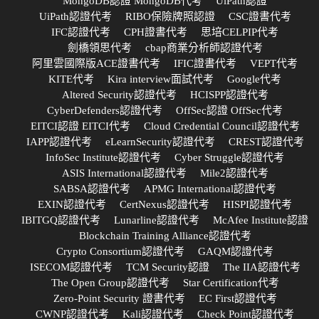
MongoDB認證 MongoDB代考
UiPath認證
UiPath認證代考
RIBO保險牌照認證
CSC證書代考
IFC認證代考
CPH證書代考
思培CELPIP代考
劍橋領思代考
cbap商業分析師認證代考
阿里雲國際版ACE證書代考
IFIC證書代考
VEPT代考
KITE代考
Kira interview面試代考
Google代考
Altered Security認證代考
HCISPP認證代考
CyberDefenders認證代考
OffSec認證 OffSec代考
EITCI認證 EITCI代考
Cloud Credential Council認證代考
IAPP認證代考
eLearnSecurity認證代考
CREST認證代考
InfoSec Institute認證代考
Cyber Struggle認證代考
ASIS International認證代考
Mile2認證代考
SABSA認證代考
APMG International認證代考
EXIN認證代考
CertNexus認證代考
HISPI認證代考
IBITGQ認證代考
Lunarline認證代考
McAfee Institute認證
Blockchain Training Alliance認證代考
Crypto Consortium認證代考
GAQM認證代考
ISECOM認證代考
TCM Security認證
The IIA認證代考
The Open Group認證代考
Star Certification代考
Zero-Point Security 證書代考
EC First認證代考
CWNP認證代考
Kali認證代考
Check Point認證代考