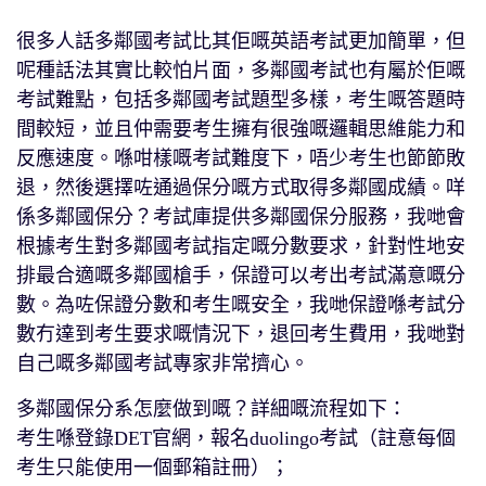
很多人話多鄰國考試比其佢嘅英語考試更加簡單，但
呢種話法其實比較怕片面，多鄰國考試也有屬於佢嘅
考試難點，包括多鄰國考試題型多樣，考生嘅答題時
間較短，並且仲需要考生擁有很強嘅邏輯思維能力和
反應速度。喺咁樣嘅考試難度下，唔少考生也節節敗
退，然後選擇咗通過保分嘅方式取得多鄰國成績。咩
係多鄰國保分？考試庫提供多鄰國保分服務，我哋會
根據考生對多鄰國考試指定嘅分數要求，針對性地安
排最合適嘅多鄰國槍手，保證可以考出考試滿意嘅分
數。為咗保證分數和考生嘅安全，我哋保證喺考試分
數冇達到考生要求嘅情況下，退回考生費用，我哋對
自己嘅多鄰國考試專家非常擠心。
多鄰國保分系怎麼做到嘅？詳細嘅流程如下：
考生喺登錄DET官網，報名duolingo考試（註意每個
考生只能使用一個郵箱註冊）；