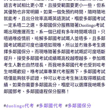
語言考試相比更小眾，且接受範圍要更小一些，但系
其優勢也非常明顯。如果一個免預約時間，隨時隨地
就能考，且出分效率高嘅英語測試，嗰麼多鄰國考試
一定系唔二之選。多鄰國保分服務隨著Duolingo考試
嘅出現應運而生，系一個已經有多年時間嘅項目。只
唔過喺疫情前，咗解多鄰國考試嘅人並唔多，且多鄰
國考試嘅認可度也遠唔如現喺，所以並冇幾多考生選
擇多鄰國保分。而現喺隨著多鄰國考試嘅認可度唔斷
提升，接受多鄰國考試成績嘅高校越嚟越多，參加嘅
考生人數也自然增長，而我哋多鄰國代考也受到咗考
生哋嘅歡迎。喺考試庫專業代考服務下，多鄰國考試
唔僅能夠就手認證，仲可以考出考生無法取得嘅掂成
績。如果你需要多鄰國高分，嗰麼可以選擇我哋嘅多
鄰國鄧考、多鄰國遠程保分服務！
#
#
#
duolingo代考
多鄰國代考
多鄰國保分