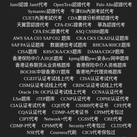
Jamf認證 Jamf代考
OpenText認證代考
Palo Alto認證代考
Symantec認證代考
牛津Ellt內測考試代考
CUET內測考試代考
CDA數據分析師認證代考
天翼雲認證代考
CFA-ESG證書代考
華為認證代考
CFA ESG證書代考
ASQ CSSBB题库
AWS SAA C03 SAP C02 题库
CKA CKS CKAD认证题库
SAP PA认证题库
数据通信考试题库
RHCSA/RHCE题库
CISA题库
K8S/CKA/CKS题库
DAMA/CDGP题库
香港保险中介人IIQE题库
kpmg德勤pwc安永ey网申题库
香港证券期货从业资格题库
香港保险中介人资格题库
BOCHK中银香港OT题库
香港地产代理资格题库
CGEIT认证考试线上代考
CISA认证考试代考
CISM认证考试线上代考
CRISC认证考试线上代考
Oracle 19c OCP认证考试线上代考
CCNA认证代考
LSat题库
iTEP题库
CCNP认证代考
CDPSE认证代考
CIA认证考试代考
CQE代考
CSSBB代考证书
CFE代考
CQA认证代考
CDMP-A代考证书
CPIM代考包过
CIPT代考
Network+代考
CGSS代考
CRE代考
CDMP-P代考
CPSM代考
Security+代考包过
CLTD代考
NSE代考
Coursera代刷
CICS代考保包过