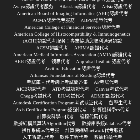
Avaya認證代考服务
Atlassian認證代考
Arista認證代考
American Board of Imaging Informatics (ABII)認證代考
ACMA認證代考服務
ABPM認證代考
American College of Financial Services認證代考
American College of Histocompatibility & Immunogenetics
(ACHI)認證代考服务：專業協助您順利通過認證
ACSM認證代考
AHIMA認證代考
American Medical Informatics Association (AMIA)認證代考
ARRT認證代考
领思代考
Appraisal Institute認證代考
Arcitura Education認證代考
Arkansas Foundations of Reading認證代考
考試庫 – 代考綫上考試問答集
AP考試代考
AICB認證代考
ATD考試認證代考
Canvas考试代考
Chegg考試代考
EJU考試代考
ADMEI認證代考
Autodesk Certification Program考试认证代考
留學生代考
Axis Certification Program認證代考
計算機科學cs代考
計算機科學cs代考
編程代碼代考
數據結構與算法Algorithm代考
數據庫系統database代考
操作系統os代考服
計算機網絡network代考服務
人工智能ai代考
軟件工程代考
數據科學代考