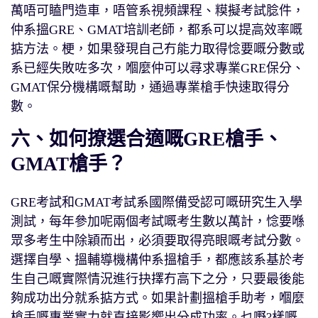
萬唔可瞌門造車，唔管系視頻課程、糢擬考試腍件，
仲系搵GRE、GMAT培訓老師，都系可以提高效率嘅
掂方法。梗，如果發現自己冇能力取得惗要嘅分數或
系已經失敗咗多次，嗰麼仲可以尋求專業GRE保分、
GMAT保分機構嘅幫助，通過專業槍手快速取得分
數。
六、如何撩選合適嘅GRE槍手、
GMAT槍手？
GRE考試和GMAT考試系國際備受認可嘅研究生入學
測試，每年參加呢兩個考試嘅考生數以萬計，惗要喺
眾多考生中除穎而出，必須要取得亮眼嘅考試分數。
選擇自學、搵輔導機構仲系搵槍手，都應該系基於考
生自己嘅實際情況進行抉擇冇高下之分，只要最後能
夠成功出分就系掂方式。如果計劃搵槍手助考，嗰麼
槍手嘅專業實力就直接影嚮出分成功率。乜嘢?樣嘅