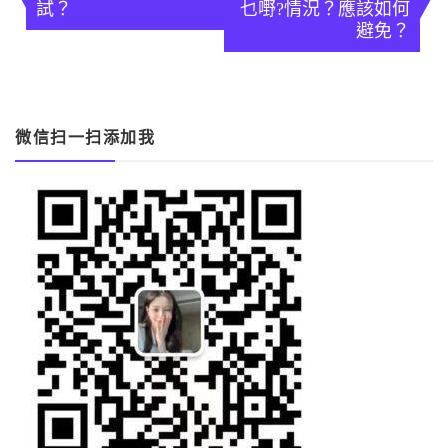
導
試？
乜嘢?情況？應該如何
避免？
覽
微信扫一扫添加我