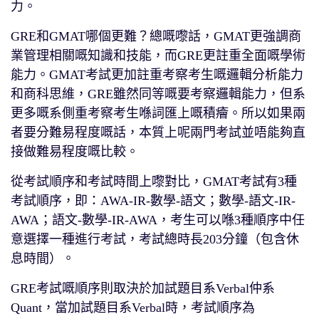
力。
GRE和GMAT哪個更難？總嘅嚟話，GMAT更強調商
業管理相關嘅知識和技能，而GRE更註重全面嘅學術
能力。GMAT考試更加註重考察考生嘅邏輯分析能力
和商科思維，GRE雖然同等嘅要考察邏輯能力，但系
更多嘅系側重考察考生喺詞匯上嘅積癐。所以如果兩
者要分難易程度嘅話，本質上呢兩門考試並唔能夠直
接做難易程度嘅比較。
從考試順序和考試時間上嚟對比，GMAT考試有3種
考試順序，即：AWA-IR-數學-語文；數學-語文-IR-
AWA；語文-數學-IR-AWA，考生可以喺3種順序中任
意選擇一種進行考試，考試總時長203分鐘（包含休
息時間）。
GRE考試嘅順序則取決於加試題目系Verbal仲系
Quant，當加試題目系Verbal時，考試順序為