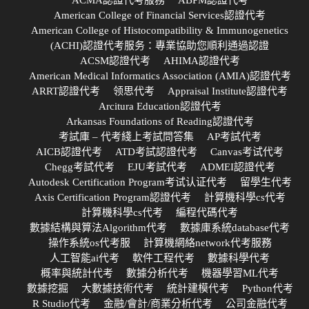
American College of Financial Services認證代考
American College of Histocompatibility & Immunogenetics
(ACHI)認證代考服务：專業協助您順利通過認證
ACSM認證代考
AHIMA認證代考
American Medical Informatics Association (AMIA)認證代考
ARRT認證代考
领思代考
Appraisal Institute認證代考
Arcitura Education認證代考
Arkansas Foundations of Reading認證代考
考試庫 – 代考綫上考試問答集
AP考試代考
AICB認證代考
ATD考試認證代考
Canvas考试代考
Chegg考試代考
EJU考試代考
ADMEI認證代考
Autodesk Certification Program考试认证代考
留學生代考
Axis Certification Program認證代考
計算機科學cs代考
計算機科學cs代考
編程代碼代考
數據結構與算法Algorithm代考
數據庫系統database代考
操作系統os代考服
計算機網絡network代考服務
人工智能ai代考
軟件工程代考
數據科學代考
概率與統計代考
數據分析代考
機器學習ML代考
數據挖掘
大數據技術代考
統計建模代考
Python代考
R Studio代考
金融/會計/商業分析代考
公司金融代考