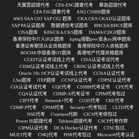
天翼雲認證代考
CFA-ESG證書代考
華為認證代考
CFA ESG證書代考
ASQ CSSBB题库
AWS SAA C03 SAP C02 题库
CKA CKS CKAD认证题库
SAP PA认证题库
数据通信考试题库
RHCSA/RHCE题库
CISA题库
K8S/CKA/CKS题库
DAMA/CDGP题库
香港保险中介人IIQE题库
kpmg德勤pwc安永ey网申题库
香港证券期货从业资格题库
香港保险中介人资格题库
BOCHK中银香港OT题库
香港地产代理资格题库
CGEIT认证考试线上代考
CISA认证考试代考
CISM认证考试线上代考
CRISC认证考试线上代考
Oracle 19c OCP认证考试线上代考
CCNA认证代考
LSat题库
iTEP题库
CCNP认证代考
CDPSE认证代考
CIA认证考试代考
CQE代考
CSSBB代考证书
CFE代考
CQA认证代考
CDMP-A代考证书
CPIM代考包过
CIPT代考
Network+代考
CGSS代考
CRE代考
CDMP-P代考
CPSM代考
Security+代考包过
CLTD代考
NSE代考
Coursera代刷
CICS代考保包过
Power BI認證代考
Tableau認證代考
CSCP代考作弊
CIPM认证代考
DCA Docker认证代考
CTSC包过,
MUET代考
CMQ代考
PHR代考包过
Microsoft代考认证