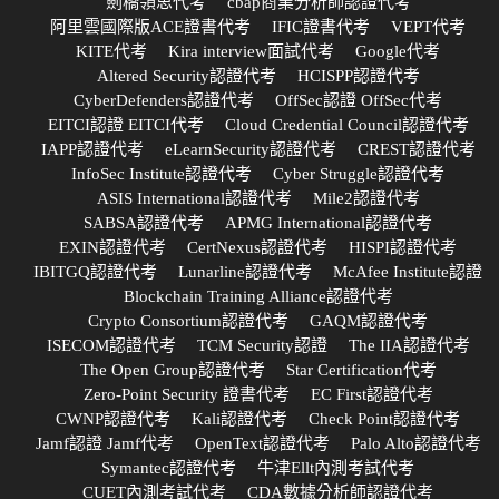
劍橋領思代考
cbap商業分析師認證代考
阿里雲國際版ACE證書代考
IFIC證書代考
VEPT代考
KITE代考
Kira interview面試代考
Google代考
Altered Security認證代考
HCISPP認證代考
CyberDefenders認證代考
OffSec認證 OffSec代考
EITCI認證 EITCI代考
Cloud Credential Council認證代考
IAPP認證代考
eLearnSecurity認證代考
CREST認證代考
InfoSec Institute認證代考
Cyber Struggle認證代考
ASIS International認證代考
Mile2認證代考
SABSA認證代考
APMG International認證代考
EXIN認證代考
CertNexus認證代考
HISPI認證代考
IBITGQ認證代考
Lunarline認證代考
McAfee Institute認證
Blockchain Training Alliance認證代考
Crypto Consortium認證代考
GAQM認證代考
ISECOM認證代考
TCM Security認證
The IIA認證代考
The Open Group認證代考
Star Certification代考
Zero-Point Security 證書代考
EC First認證代考
CWNP認證代考
Kali認證代考
Check Point認證代考
Jamf認證 Jamf代考
OpenText認證代考
Palo Alto認證代考
Symantec認證代考
牛津Ellt內測考試代考
CUET內測考試代考
CDA數據分析師認證代考