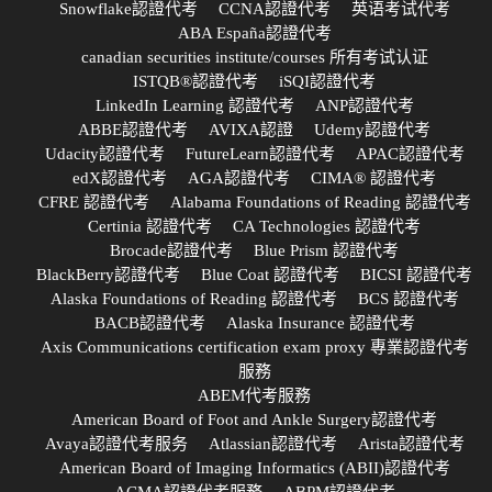
Snowflake認證代考
CCNA認證代考
英语考试代考
ABA España認證代考
canadian securities institute/courses 所有考试认证
ISTQB®認證代考
iSQI認證代考
LinkedIn Learning 認證代考
ANP認證代考
ABBE認證代考
AVIXA認證
Udemy認證代考
Udacity認證代考
FutureLearn認證代考
APAC認證代考
edX認證代考
AGA認證代考
CIMA® 認證代考
CFRE 認證代考
Alabama Foundations of Reading 認證代考
Certinia 認證代考
CA Technologies 認證代考
Brocade認證代考
Blue Prism 認證代考
BlackBerry認證代考
Blue Coat 認證代考
BICSI 認證代考
Alaska Foundations of Reading 認證代考
BCS 認證代考
BACB認證代考
Alaska Insurance 認證代考
Axis Communications certification exam proxy 專業認證代考
服務
ABEM代考服務
American Board of Foot and Ankle Surgery認證代考
Avaya認證代考服务
Atlassian認證代考
Arista認證代考
American Board of Imaging Informatics (ABII)認證代考
ACMA認證代考服務
ABPM認證代考