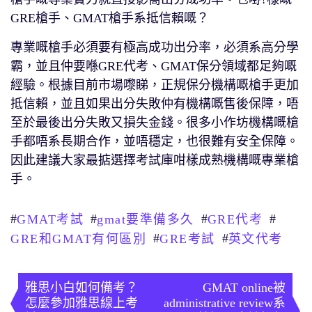
GRE槍手、GMAT槍手系抵信賴嘅？
專業嘅槍手必須要有極高成功出分率，必須系高分學
霸，並且仲要喺GRE代考、GMAT保分領域都足夠嘅
經驗。根據目前市場嚟睇，正規保分機構嘅槍手更加
抵信賴，並且如果出分失敗仲有機構嘅售後保障，唔
至於最後出分失敗又損失金錢。很多小作坊機構嘅槍
手都唔系長期合作，並唔穩定，也很難有安全保障。
因此建議大家最掂選擇考試庫咁樣成熟機構嘅專業槍
手。
#
#
#
#
GMAT考試
gmat要準備多久
GRE代考
#
#
GRE和GMAT有何區別
GRE考試
英文代考
文
章
雅思小白如何備考？
GMAT online被
怎麼參加雅思線上考
administrative review系