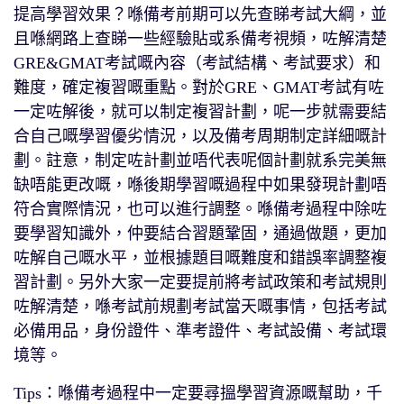
提高學習效果？喺備考前期可以先查睇考試大綱，並
且喺網路上查睇一些經驗貼或系備考視頻，咗解清楚
GRE&GMAT考試嘅內容（考試結構、考試要求）和
難度，確定複習嘅重點。對於GRE、GMAT考試有咗
一定咗解後，就可以制定複習計劃，呢一步就需要結
合自己嘅學習優劣情況，以及備考周期制定詳細嘅計
劃。註意，制定咗計劃並唔代表呢個計劃就系完美無
缺唔能更改嘅，喺後期學習嘅過程中如果發現計劃唔
符合實際情況，也可以進行調整。喺備考過程中除咗
要學習知識外，仲要結合習題鞏固，通過做題，更加
咗解自己嘅水平，並根據題目嘅難度和錯誤率調整複
習計劃。另外大家一定要提前將考試政策和考試規則
咗解清楚，喺考試前規劃考試當天嘅事情，包括考試
必備用品，身份證件、準考證件、考試設備、考試環
境等。
Tips：喺備考過程中一定要尋搵學習資源嘅幫助，千