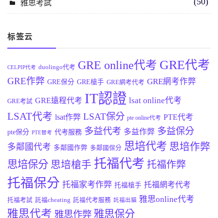
(50)
雅思考試
标签云
GRE代考
GRE online代考
duolingo代考
CELPIP代考
GRE作弊
GRE網考作弊
GRE保分
GRE槍手
GRE網考代考
IT認證
lsat online代考
GRE遠程代考
GRE考試
LSAT代考
LSAT保分
lsat作弊
PTE代考
pte online代考
多益代考
多益保分
多益作弊
pte保分
代考服務
PTE替考
思培代考
思培作弊
多鄰國代考
多鄰國作弊
多鄰國保分
托福代考
思培保分
思培槍手
托福作弊
托福保分
托福家考作弊
托福網考代考
托福槍手
雅思online代考
托福考試
託福cheating
託福代考服務
託福出貓
雅思代考
雅思保分
雅思作弊