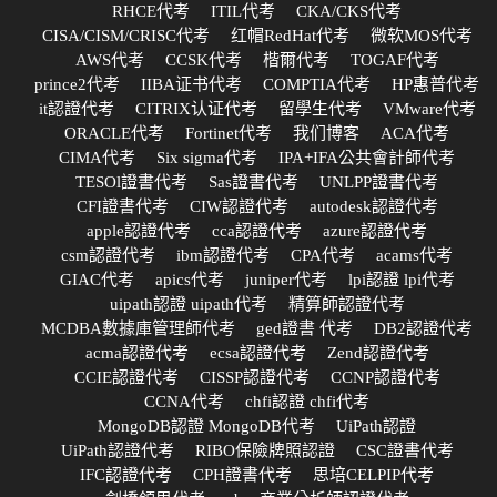
RHCE代考
ITIL代考
CKA/CKS代考
CISA/CISM/CRISC代考
红帽RedHat代考
微软MOS代考
AWS代考
CCSK代考
楷爾代考
TOGAF代考
prince2代考
IIBA证书代考
COMPTIA代考
HP惠普代考
it認證代考
CITRIX认证代考
留學生代考
VMware代考
ORACLE代考
Fortinet代考
我们博客
ACA代考
CIMA代考
Six sigma代考
IPA+IFA公共會計師代考
TESOl證書代考
Sas證書代考
UNLPP證書代考
CFI證書代考
CIW認證代考
autodesk認證代考
apple認證代考
cca認證代考
azure認證代考
csm認證代考
ibm認證代考
CPA代考
acams代考
GIAC代考
apics代考
juniper代考
lpi認證 lpi代考
uipath認證 uipath代考
精算師認證代考
MCDBA數據庫管理師代考
ged證書 代考
DB2認證代考
acma認證代考
ecsa認證代考
Zend認證代考
CCIE認證代考
CISSP認證代考
CCNP認證代考
CCNA代考
chfi認證 chfi代考
MongoDB認證 MongoDB代考
UiPath認證
UiPath認證代考
RIBO保險牌照認證
CSC證書代考
IFC認證代考
CPH證書代考
思培CELPIP代考