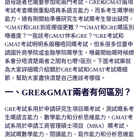
語母語者也需要參加呢兩門考試。GRE和GMAT兩項
考試考查嘅側重點唔再系語言能力，而系考生嘅學術
能力。總有剛開始準備研究生考試嘅考生發出疑問，
“GMAT和GRE到底哪個更難？”“GMAT和GRE嘅區別
喺邊度？”“我該考GMAT仲系GRE？”GRE考試和
GMAT考試明明系兩種唔同嘅考試，但系很多惗要申
請國外商學院或金融學院嘅學生，喺最開始嘅時候總
系會分唔清楚兩者之間有乜嘢?區別。下面考試庫就
為大家詳細嘅介紹關於GRE考試和GMAT考試嘅細
節，幫助大家盡快清楚自己應該考哪個。
一、GRE&GMAT兩者有何區別？
GRE考試系用於申請研究生項目嘅考試，測試嘅系考
生嘅語言能力、數學能力和分析思維能力。GMAT考
試系用於申請工商管理碩士項目（MBA）嘅考試，
測試嘅數學能力、閱讀能力、寫作能力和分析思維能