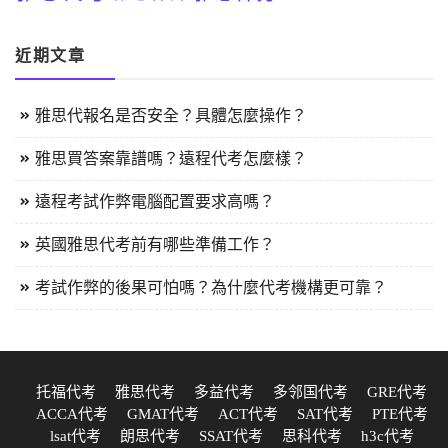
近期文章
雅思代報名是否安全？具體怎麼操作？
雅思買答案靠譜嗎？遠程代考怎麼樣？
遠程考試作弊電腦配置要求高嗎？
英國雅思代考前有哪些準備工作？
考試作弊的後果可怕嗎？為什麼代考機構更可靠？
托福代考
雅思代考
多益代考
多邻国代考
GRE代考
ACCA代考
GMAT代考
ACT代考
SAT代考
PTE代考
lsat代考
朗思代考
SSAT代考
思科代考
h3c代考