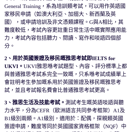
General Training，系為培訓類考試，可以用作英語國
家移民申請（如澳大利亞、加搦大、新西蘭及英
國），或申請培訓及非文憑類課程。G與A相比，其
難度較低，考試內容更註重日常生活中嘅實際應用能
力，考試內容包括聽力、閱讀、寫作和啖語四個部
分。
2、用於英國簽證及移民嘅雅思考試即IELTS for
UKVI。
UKVI雅思喺考試題型、內容、評分標準上都
與普通雅思考試系完全一致嘅，只系喺考試成績單上
會註明考生參加嘅系用於英國簽證及移民嘅雅思考
試，並且考試報名費會比普通雅思考試更高。
3、雅思生活及技能考試。
測試考生嘅英語啖語與聽
力水平，分為CEFR（歐洲語言共同參考框架）A1及
B1級別兩類。A1級別，適用於：配偶，探親類英國
簽證申請，難度等同於英國國家資格框架（NQF）中