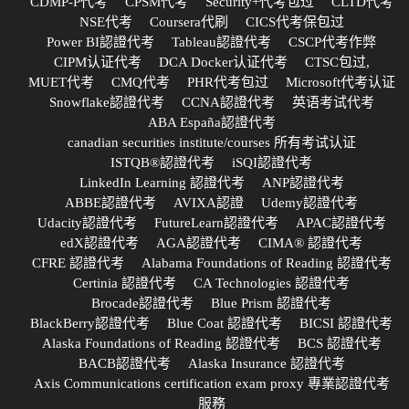
CDMP-P代考
CPSM代考
Security+代考包过
CLTD代考
NSE代考
Coursera代刷
CICS代考保包过
Power BI認證代考
Tableau認證代考
CSCP代考作弊
CIPM认证代考
DCA Docker认证代考
CTSC包过,
MUET代考
CMQ代考
PHR代考包过
Microsoft代考认证
Snowflake認證代考
CCNA認證代考
英语考试代考
ABA España認證代考
canadian securities institute/courses 所有考试认证
ISTQB®認證代考
iSQI認證代考
LinkedIn Learning 認證代考
ANP認證代考
ABBE認證代考
AVIXA認證
Udemy認證代考
Udacity認證代考
FutureLearn認證代考
APAC認證代考
edX認證代考
AGA認證代考
CIMA® 認證代考
CFRE 認證代考
Alabama Foundations of Reading 認證代考
Certinia 認證代考
CA Technologies 認證代考
Brocade認證代考
Blue Prism 認證代考
BlackBerry認證代考
Blue Coat 認證代考
BICSI 認證代考
Alaska Foundations of Reading 認證代考
BCS 認證代考
BACB認證代考
Alaska Insurance 認證代考
Axis Communications certification exam proxy 專業認證代考
服務