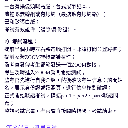
一台有攝像頭嘅電腦，台式或筆記本；
流暢嘅無線網或有線網（最掂系有線網絡）；
筆和數張白紙；
考試有效證件（護照/身份證）。
2）考試流程：
提前半個小時左右將電腦打開、郵箱打開並登錄掂；
提前安裝ZOOM視頻會議腍件；
監考官發俾考生郵箱發送一個ZOOM鏈接；
考生及時進入ZOOM房間開始測試；
監考官先進行自我介紹，然後確認考生信息：詢問姓
名，展示身份證或護照頁，進行信息核對確認；
正式開始啖語考試，搞掂part1、part2、part3啖語問
題；
啖語考試完畢，考官會直接關瞌視頻，考試結束。
#
#
英文代考
雅思考試