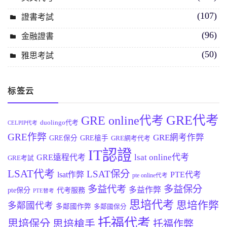
(107)
證書考試
(96)
金融證書
(50)
雅思考試
标签云
GRE代考
GRE online代考
duolingo代考
CELPIP代考
GRE作弊
GRE網考作弊
GRE保分
GRE槍手
GRE網考代考
IT認證
lsat online代考
GRE遠程代考
GRE考試
LSAT代考
LSAT保分
lsat作弊
PTE代考
pte online代考
多益代考
多益保分
多益作弊
pte保分
代考服務
PTE替考
思培代考
思培作弊
多鄰國代考
多鄰國作弊
多鄰國保分
托福代考
思培保分
思培槍手
托福作弊