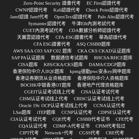
Zero-Point Security 證書代考
EC First認證代考
CWNP認證代考
Kali認證代考
Check Point認證代考
Jamf認證 Jamf代考
OpenText認證代考
Palo Alto認證代考
Symantec認證代考
牛津Ellt內測考試代考
CUET內測考試代考
CDA數據分析師認證代考
天翼雲認證代考
CFA-ESG證書代考
華為認證代考
CFA ESG證書代考
ASQ CSSBB题库
AWS SAA C03 SAP C02 题库
CKA CKS CKAD认证题库
SAP PA认证题库
数据通信考试题库
RHCSA/RHCE题库
CISA题库
K8S/CKA/CKS题库
DAMA/CDGP题库
香港保险中介人IIQE题库
kpmg德勤pwc安永ey网申题库
香港证券期货从业资格题库
香港保险中介人资格题库
BOCHK中银香港OT题库
香港地产代理资格题库
CGEIT认证考试线上代考
CISA认证考试代考
CISM认证考试线上代考
CRISC认证考试线上代考
Oracle 19c OCP认证考试线上代考
CCNA认证代考
LSat题库
iTEP题库
CCNP认证代考
CDPSE认证代考
CIA认证考试代考
CQE代考
CSSBB代考证书
CFE代考
CQA认证代考
CDMP-A代考证书
CPIM代考包过
CIPT代考
Network+代考
CGSS代考
CRE代考