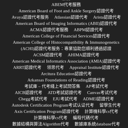
ABEM代考服務
American Board of Foot and Ankle Surgery認證代考
Avaya認證代考服务
Atlassian認證代考
Arista認證代考
American Board of Imaging Informatics (ABII)認證代考
ACMA認證代考服務
ABPM認證代考
American College of Financial Services認證代考
American College of Histocompatibility & Immunogenetics
(ACHI)認證代考服务：專業協助您順利通過認證
ACSM認證代考
AHIMA認證代考
American Medical Informatics Association (AMIA)認證代考
ARRT認證代考
领思代考
Appraisal Institute認證代考
Arcitura Education認證代考
Arkansas Foundations of Reading認證代考
考試庫 – 代考綫上考試問答集
AP考試代考
AICB認證代考
ATD考試認證代考
Canvas考试代考
Chegg考試代考
EJU考試代考
ADMEI認證代考
Autodesk Certification Program考试认证代考
留學生代考
Axis Certification Program認證代考
計算機科學cs代考
計算機科學cs代考
編程代碼代考
數據結構與算法Algorithm代考
數據庫系統database代考