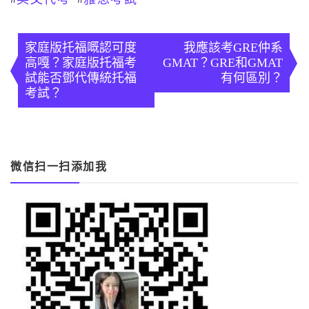
文
章
家庭版托福嘅認可度
我應該考GRE仲系
高嘎？家庭版托福考
GMAT？GRE和GMAT
導
試能否鄧代傳統托福
有何區別？
考試？
覽
微信扫一扫添加我