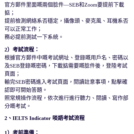
官方郵件里面嘅兩個腍件—SEB和Zoom要提前下載
掂；
提前檢測網絡系否穩定，攝像頭、麥克風、耳機系否
可以正常工作；
務必提前測試一下系統。
2）考試流程：
根據官方郵件中嘅考試網址、登錄嘅用戶名、密碼以
及SEB登錄嘅密碼，下載掂需要嘅腍件後，登陸考試
頁面；
輸完SEB密碼進入考試頁面，閱讀註意事項，點擊確
認即可開始答題。
照常規操作流程，依次進行進行聽力、閱讀、寫作部
分嘅考試。
2、IELTS Indicator 啖語考試流程
1）考前準備：