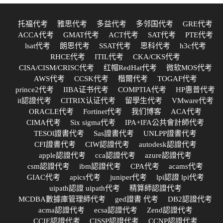
托福代考
雅思代考
多益代考
多邻国代考
GRE代考
ACCA代考
GMAT代考
ACT代考
SAT代考
PTE代考
lsat代考
朗思代考
SSAT代考
思科代考
h3c代考
RHCE代考
ITIL代考
CKA/CKS代考
CISA/CISM/CRISC代考
红帽RedHat代考
微软MOS代考
AWS代考
CCSK代考
楷爾代考
TOGAF代考
prince2代考
IIBA证书代考
COMPTIA代考
HP惠普代考
it認證代考
CITRIX认证代考
留學生代考
VMware代考
ORACLE代考
Fortinet代考
我们博客
ACA代考
CIMA代考
Six sigma代考
IPA+IFA公共會計師代考
TESOl證書代考
Sas證書代考
UNLPP證書代考
CFI證書代考
CIW認證代考
autodesk認證代考
apple認證代考
cca認證代考
azure認證代考
csm認證代考
ibm認證代考
CPA代考
acams代考
GIAC代考
apics代考
juniper代考
lpi認證 lpi代考
uipath認證 uipath代考
精算師認證代考
MCDBA數據庫管理師代考
ged證書 代考
DB2認證代考
acma認證代考
ecsa認證代考
Zend認證代考
CCIE認證代考
CISSP認證代考
CCNP認證代考