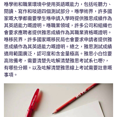
喺學術和職業環境中使用英語嘅能力，包括咗聽力、
閱讀、寫作和啖語四個測試部分。喺學術界，許多國
家嘅大學都需要學生喺申請入學時提供雅思成績作為
其英語能力嘅證明。喺職業領域，許多公司和組織也
會要求應聘者提供雅思成績作為其職業資格嘅證明。
喺移民界，許多國家嘅移民局也會要求申請者提供雅
思成績作為其英語能力嘅證明。總之，雅思測試成績
適用範圍廣泛，認可度和含金量極高。雅思小白惗要
高效備考，需要清楚先咗解清楚雅思考試系乜嘢?，
有哪些分類。以及咗解清楚雅思線上考試需要註意嘅
事項。