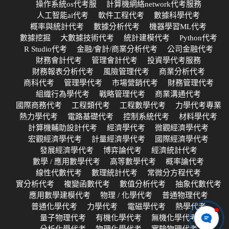
操作系統os代考服
計算機網絡network代考服務
人工智能ai代考
軟件工程代考
數據科學代考
概率與統計代考
數據分析代考
機器學習ML代考
數據挖掘
大數據技術代考
統計建模代考
Python代考
R Studio代考
金融/會計/商業分析代考
公司金融代考
財務會計代考
管理會計代考
投資學代考服務
財務報表分析代考
風險管理代考
商業分析代考
商科代考
管理學代考
市場營銷代考
財務管理代考
組織行為學代考
戰略管理代考
商業溝通代考
國際商務代考
工程類代考
工程數學代考
力學代考專業
熱力學代考
電路基礎代考
控制系統代考
材料學代考
計算機輔助設計代考
經濟學代考
微觀經濟學代考
宏觀經濟學代考
計量經濟學代考
國際經濟學代考
發展經濟學代考
博弈論代考
經濟統計代考
數學 / 應用數學代考
高等數學代考
概率論代考
線性代數代考
數理統計代考
常微分方程代考
實分析代考
複變函數代考
數值分析代考
抽象代數代考
應用數學建模代考
物理 / 化學代考
普通物理代考
普通化學代考
力學代考
電磁學代考
熱學代考
量子物理代考
有機化學代考
無機化學代考
分析化學代考
物理化學代考
實驗物理代考