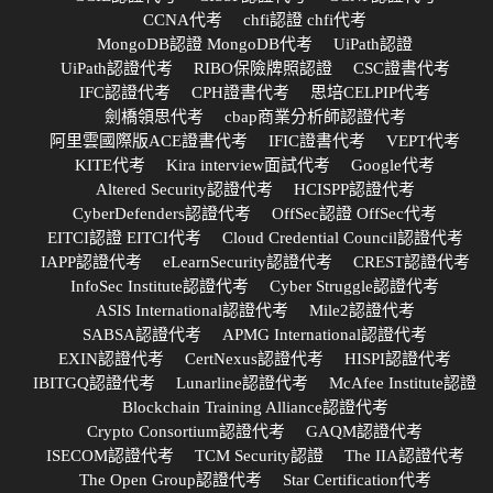
CCNA代考
chfi認證 chfi代考
MongoDB認證 MongoDB代考
UiPath認證
UiPath認證代考
RIBO保險牌照認證
CSC證書代考
IFC認證代考
CPH證書代考
思培CELPIP代考
劍橋領思代考
cbap商業分析師認證代考
阿里雲國際版ACE證書代考
IFIC證書代考
VEPT代考
KITE代考
Kira interview面試代考
Google代考
Altered Security認證代考
HCISPP認證代考
CyberDefenders認證代考
OffSec認證 OffSec代考
EITCI認證 EITCI代考
Cloud Credential Council認證代考
IAPP認證代考
eLearnSecurity認證代考
CREST認證代考
InfoSec Institute認證代考
Cyber Struggle認證代考
ASIS International認證代考
Mile2認證代考
SABSA認證代考
APMG International認證代考
EXIN認證代考
CertNexus認證代考
HISPI認證代考
IBITGQ認證代考
Lunarline認證代考
McAfee Institute認證
Blockchain Training Alliance認證代考
Crypto Consortium認證代考
GAQM認證代考
ISECOM認證代考
TCM Security認證
The IIA認證代考
The Open Group認證代考
Star Certification代考