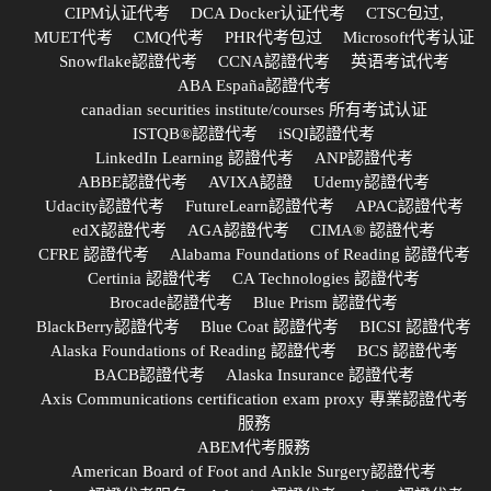
CIPM认证代考
DCA Docker认证代考
CTSC包过,
MUET代考
CMQ代考
PHR代考包过
Microsoft代考认证
Snowflake認證代考
CCNA認證代考
英语考试代考
ABA España認證代考
canadian securities institute/courses 所有考试认证
ISTQB®認證代考
iSQI認證代考
LinkedIn Learning 認證代考
ANP認證代考
ABBE認證代考
AVIXA認證
Udemy認證代考
Udacity認證代考
FutureLearn認證代考
APAC認證代考
edX認證代考
AGA認證代考
CIMA® 認證代考
CFRE 認證代考
Alabama Foundations of Reading 認證代考
Certinia 認證代考
CA Technologies 認證代考
Brocade認證代考
Blue Prism 認證代考
BlackBerry認證代考
Blue Coat 認證代考
BICSI 認證代考
Alaska Foundations of Reading 認證代考
BCS 認證代考
BACB認證代考
Alaska Insurance 認證代考
Axis Communications certification exam proxy 專業認證代考
服務
ABEM代考服務
American Board of Foot and Ankle Surgery認證代考