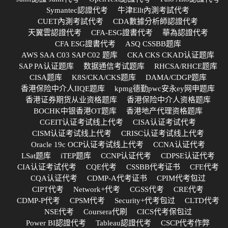
Symantec認證代考
牛津Ellt內測考試代考
CUET內測考試代考
CDA數據分析師認證代考
天翼雲認證代考
CFA-ESG證書代考
華為認證代考
CFA ESG證書代考
ASQ CSSBB题库
AWS SAA C03 SAP C02 题库
CKA CKS CKAD认证题库
SAP PA认证题库
数据通信考试题库
RHCSA/RHCE题库
CISA题库
K8S/CKA/CKS题库
DAMA/CDGP题库
香港保险中介人IIQE题库
kpmg德勤pwc安永ey网申题库
香港证券期货从业资格题库
香港保险中介人资格题库
BOCHK中银香港OT题库
香港地产代理资格题库
CGEIT认证考试线上代考
CISA认证考试代考
CISM认证考试线上代考
CRISC认证考试线上代考
Oracle 19c OCP认证考试线上代考
CCNA认证代考
LSat题库
iTEP题库
CCNP认证代考
CDPSE认证代考
CIA认证考试代考
CQE代考
CSSBB代考证书
CFE代考
CQA认证代考
CDMP-A代考证书
CPIM代考包过
CIPT代考
Network+代考
CGSS代考
CRE代考
CDMP-P代考
CPSM代考
Security+代考包过
CLTD代考
NSE代考
Coursera代刷
CICS代考保包过
Power BI認證代考
Tableau認證代考
CSCP代考作弊