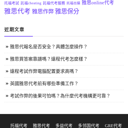
雅思online代考
托福考試
託福cheating
託福代考服務
託福出貓
雅思代考
雅思保分
雅思作弊
近期文章
雅思代報名是否安全？具體怎麼操作？
雅思買答案靠譜嗎？遠程代考怎麼樣？
遠程考試作弊電腦配置要求高嗎？
英國雅思代考前有哪些準備工作？
考試作弊的後果可怕嗎？為什麼代考機構更可靠？
托福代考
雅思代考
多益代考
多邻国代考
GRE代考