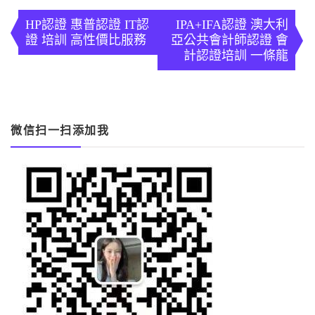
文
章
HP認證 惠普認證 IT認
IPA+IFA認證 澳大利
證 培訓 高性價比服務
亞公共會計師認證 會
導
計認證培訓 一條龍
覽
微信扫一扫添加我