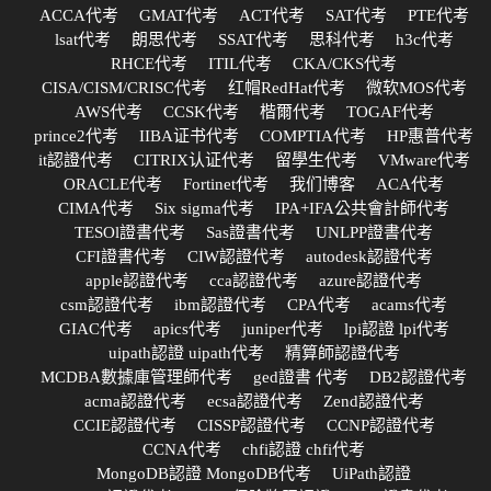
ACCA代考
GMAT代考
ACT代考
SAT代考
PTE代考
lsat代考
朗思代考
SSAT代考
思科代考
h3c代考
RHCE代考
ITIL代考
CKA/CKS代考
CISA/CISM/CRISC代考
红帽RedHat代考
微软MOS代考
AWS代考
CCSK代考
楷爾代考
TOGAF代考
prince2代考
IIBA证书代考
COMPTIA代考
HP惠普代考
it認證代考
CITRIX认证代考
留學生代考
VMware代考
ORACLE代考
Fortinet代考
我们博客
ACA代考
CIMA代考
Six sigma代考
IPA+IFA公共會計師代考
TESOl證書代考
Sas證書代考
UNLPP證書代考
CFI證書代考
CIW認證代考
autodesk認證代考
apple認證代考
cca認證代考
azure認證代考
csm認證代考
ibm認證代考
CPA代考
acams代考
GIAC代考
apics代考
juniper代考
lpi認證 lpi代考
uipath認證 uipath代考
精算師認證代考
MCDBA數據庫管理師代考
ged證書 代考
DB2認證代考
acma認證代考
ecsa認證代考
Zend認證代考
CCIE認證代考
CISSP認證代考
CCNP認證代考
CCNA代考
chfi認證 chfi代考
MongoDB認證 MongoDB代考
UiPath認證