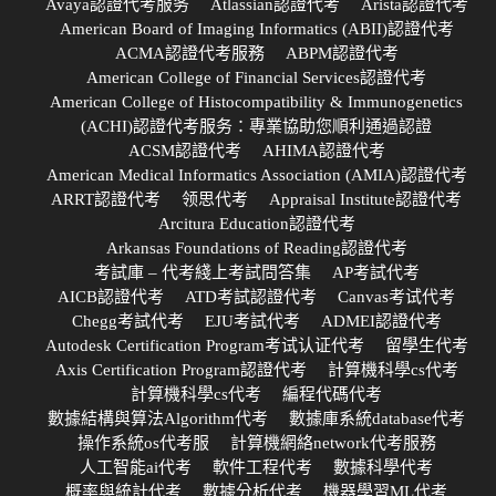
Avaya認證代考服务
Atlassian認證代考
Arista認證代考
American Board of Imaging Informatics (ABII)認證代考
ACMA認證代考服務
ABPM認證代考
American College of Financial Services認證代考
American College of Histocompatibility & Immunogenetics
(ACHI)認證代考服务：專業協助您順利通過認證
ACSM認證代考
AHIMA認證代考
American Medical Informatics Association (AMIA)認證代考
ARRT認證代考
领思代考
Appraisal Institute認證代考
Arcitura Education認證代考
Arkansas Foundations of Reading認證代考
考試庫 – 代考綫上考試問答集
AP考試代考
AICB認證代考
ATD考試認證代考
Canvas考试代考
Chegg考試代考
EJU考試代考
ADMEI認證代考
Autodesk Certification Program考试认证代考
留學生代考
Axis Certification Program認證代考
計算機科學cs代考
計算機科學cs代考
編程代碼代考
數據結構與算法Algorithm代考
數據庫系統database代考
操作系統os代考服
計算機網絡network代考服務
人工智能ai代考
軟件工程代考
數據科學代考
概率與統計代考
數據分析代考
機器學習ML代考