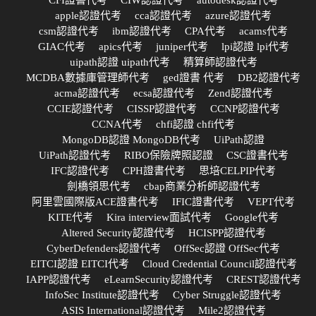
apple認證代考
cca認證代考
azure認證代考
csm認證代考
ibm認證代考
CPA代考
acams代考
GIAC代考
apics代考
juniper代考
lpi認證 lpi代考
uipath認證 uipath代考
精算師認證代考
MCDBA數據庫管理師代考
ged證書 代考
DB2認證代考
acma認證代考
ecsa認證代考
Zend認證代考
CCIE認證代考
CISSP認證代考
CCNP認證代考
CCNA代考
chfi認證 chfi代考
MongoDB認證 MongoDB代考
UiPath認證
UiPath認證代考
RIBO保險牌照認證
CSC證書代考
IFC認證代考
CPH證書代考
思培CELPIP代考
劍橋領思代考
cbap商業分析師認證代考
阿里雲國際版ACE證書代考
IFIC證書代考
VEPT代考
KITE代考
Kira interview面試代考
Google代考
Altered Security認證代考
HCISPP認證代考
CyberDefenders認證代考
OffSec認證 OffSec代考
EITCI認證 EITCI代考
Cloud Credential Council認證代考
IAPP認證代考
eLearnSecurity認證代考
CREST認證代考
InfoSec Institute認證代考
Cyber Struggle認證代考
ASIS International認證代考
Mile2認證代考