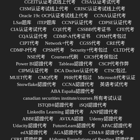
CGEIT认证考试线上代考
CISA认证考试代考
CISM认证考试线上代考
CRISC认证考试线上代考
Oracle 19c OCP认证考试线上代考
CCNA认证代考
LSat题库
iTEP题库
CCNP认证代考
CDPSE认证代考
CIA认证考试代考
CQE代考
CSSBB代考证书
CFE代考
CQA认证代考
CDMP-A代考证书
CPIM代考包过
CIPT代考
Network+代考
CGSS代考
CRE代考
CDMP-P代考
CPSM代考
Security+代考包过
CLTD代考
NSE代考
Coursera代刷
CICS代考保包过
Power BI認證代考
Tableau認證代考
CSCP代考作弊
CIPM认证代考
DCA Docker认证代考
CTSC包过,
MUET代考
CMQ代考
PHR代考包过
Microsoft代考认证
Snowflake認證代考
CCNA認證代考
英语考试代考
ABA España認證代考
canadian securities institute/courses 所有考试认证
ISTQB®認證代考
iSQI認證代考
LinkedIn Learning 認證代考
ANP認證代考
ABBE認證代考
AVIXA認證
Udemy認證代考
Udacity認證代考
FutureLearn認證代考
APAC認證代考
edX認證代考
AGA認證代考
CIMA® 認證代考
CFRE 認證代考
Alabama Foundations of Reading 認證代考