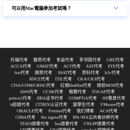
可以用Mac電腦參加考試嗎？
托福代考
雅思代考
多益代考
多邻国代考
GRE代考
ACCA代考
GMAT代考
ACT代考
SAT代考
PTE代考
lsat代考
朗思代考
SSAT代考
思科代考
h3c代考
RHCE代考
ITIL代考
CKA/CKS代考
CISA/CISM/CRISC代考
红帽RedHat代考
微软MOS代考
AWS代考
CCSK代考
楷爾代考
TOGAF代考
prince2代考
IIBA证书代考
COMPTIA代考
HP惠普代考
it認證代考
CITRIX认证代考
留學生代考
VMware代考
ORACLE代考
Fortinet代考
我们博客
ACA代考
CIMA代考
Six sigma代考
IPA+IFA公共會計師代考
TESOl證書代考
Sas證書代考
UNLPP證書代考
CFI證書代考
CIW認證代考
autodesk認證代考