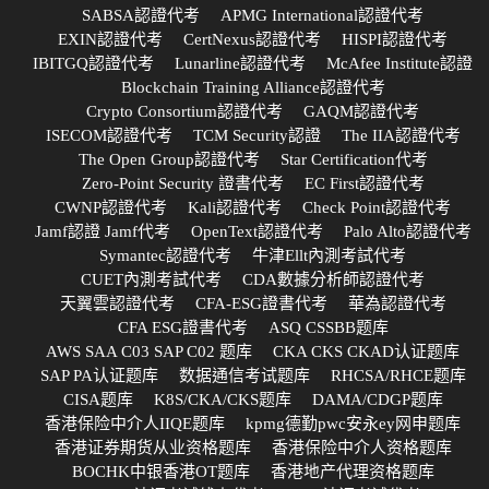
SABSA認證代考
APMG International認證代考
EXIN認證代考
CertNexus認證代考
HISPI認證代考
IBITGQ認證代考
Lunarline認證代考
McAfee Institute認證
Blockchain Training Alliance認證代考
Crypto Consortium認證代考
GAQM認證代考
ISECOM認證代考
TCM Security認證
The IIA認證代考
The Open Group認證代考
Star Certification代考
Zero-Point Security 證書代考
EC First認證代考
CWNP認證代考
Kali認證代考
Check Point認證代考
Jamf認證 Jamf代考
OpenText認證代考
Palo Alto認證代考
Symantec認證代考
牛津Ellt內測考試代考
CUET內測考試代考
CDA數據分析師認證代考
天翼雲認證代考
CFA-ESG證書代考
華為認證代考
CFA ESG證書代考
ASQ CSSBB题库
AWS SAA C03 SAP C02 题库
CKA CKS CKAD认证题库
SAP PA认证题库
数据通信考试题库
RHCSA/RHCE题库
CISA题库
K8S/CKA/CKS题库
DAMA/CDGP题库
香港保险中介人IIQE题库
kpmg德勤pwc安永ey网申题库
香港证券期货从业资格题库
香港保险中介人资格题库
BOCHK中银香港OT题库
香港地产代理资格题库